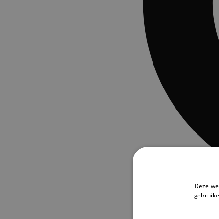
Deze web
gebruike