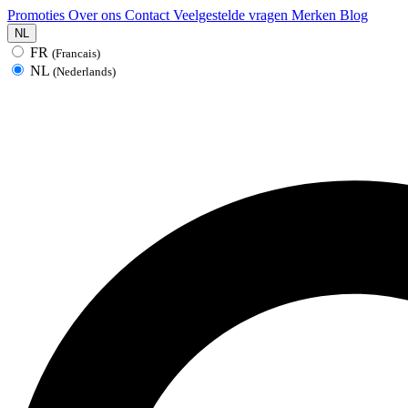
Promoties
Over ons
Contact
Veelgestelde vragen
Merken
Blog
NL
FR
(Francais)
NL
(Nederlands)