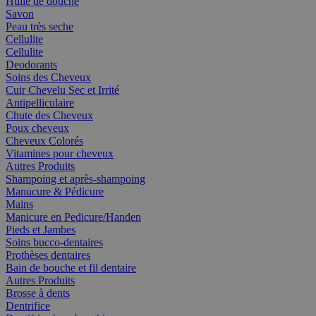
Huile de douche
Savon
Peau très seche
Cellulite
Cellulite
Deodorants
Soins des Cheveux
Cuir Chevelu Sec et Irrité
Antipelliculaire
Chute des Cheveux
Poux cheveux
Cheveux Colorés
Vitamines pour cheveux
Autres Produits
Shampoing et après-shampoing
Manucure & Pédicure
Mains
Manicure en Pedicure/Handen
Pieds et Jambes
Soins bucco-dentaires
Prothèses dentaires
Bain de bouche et fil dentaire
Autres Produits
Brosse à dents
Dentrifice