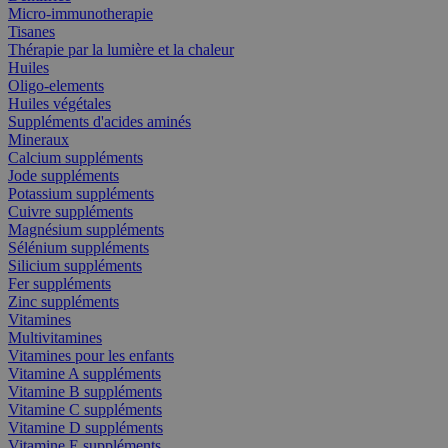
Micro-immunotherapie
Tisanes
Thérapie par la lumière et la chaleur
Huiles
Oligo-elements
Huiles végétales
Suppléments d'acides aminés
Mineraux
Calcium suppléments
Jode suppléments
Potassium suppléments
Cuivre suppléments
Magnésium suppléments
Sélénium suppléments
Silicium suppléments
Fer suppléments
Zinc suppléments
Vitamines
Multivitamines
Vitamines pour les enfants
Vitamine A suppléments
Vitamine B suppléments
Vitamine C suppléments
Vitamine D suppléments
Vitamine E suppléments