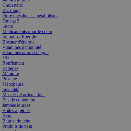
Cholestérol
Riz rouge
Flore intestinale - métabolisme
Omega 3
Sucre
Médicaments pour le coeur
Immuno - Energie
Booster d'énergie
Vitamines d'imuunité
Vitamines pour la faitgue
50+
Ronflement
Batteries
Mémoire
Prostate
Ménopause
Sexualité
Muscles et articulations
Bas de contention
Jambes lourdes
Boîtes à pilules
Acne
Bain et douche
Produits de bain