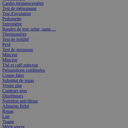
Cardio-fréquencemètre
Test de ménopause
Test d'ovulation
Pedometre
Spirometre
Bandes de test: urine, sang,....
Thermomètre
Test de fertilité
Pesé
Test de grossesse
Minceur
Minceur
Thé et café minceur
Préparations combinées
Coupe-faim
Substitut de repas
Ventre plat
Capteurs gras
Diurétiques
Nutrition spécifique
Aliments Bébé
Repas
Lait
Tisane
Médicament