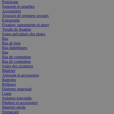
Podologie
Supports et semelles
Accessoires
Trousses de premiers secours
Ergonomie
Fixation, pansements et spray
Treuils de fixation
Soins spécialisés des plaies
Bas
Bas de bras
Bas diabétiques
Bas
Bas de contention
Bas de contention
Soins des cicatrices
Matériel
Aérosols et accessoires
Batteries
Brûlures
Diabetes materiaal
Gants
Solution injectable
Piluliers et accessoires
Matériel stérile
Stomacare