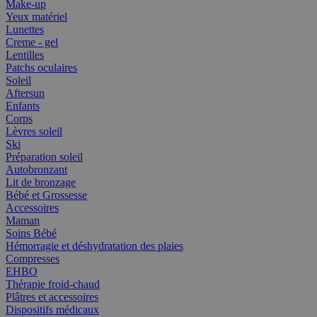
Make-up
Yeux matériel
Lunettes
Creme - gel
Lentilles
Patchs oculaires
Soleil
Aftersun
Enfants
Corps
Lèvres soleil
Ski
Préparation soleil
Autobronzant
Lit de bronzage
Bébé et Grossesse
Accessoires
Maman
Soins Bébé
Hémorragie et déshydratation des plaies
Compresses
EHBO
Thérapie froid-chaud
Plâtres et accessoires
Dispositifs médicaux