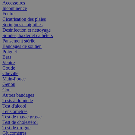
Accessoires
Incontinence
Feutre
Cicatrisation des plaies
Seringues et aiguilles
Desinfection et nettoyage
Sondes, baxter et cathéters
Pansement stérile
Bandages de soutien
Poignet
Bras
Ventre
Coude
Cheville
Main-Pouce
Genou
Cou
Autres bandages
Tests à domicile
Test d'alcool
Tensiometres
Test de masse grasse
Test de cholestérol
Test de drogue
Glucomètres