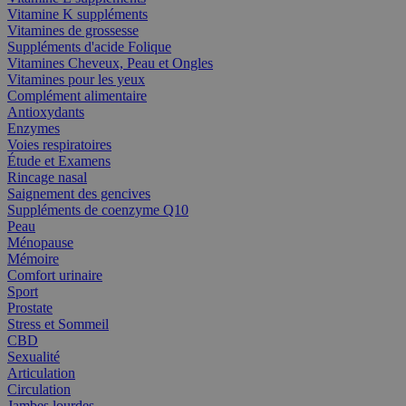
Vitamine K suppléments
Vitamines de grossesse
Suppléments d'acide Folique
Vitamines Cheveux, Peau et Ongles
Vitamines pour les yeux
Complément alimentaire
Antioxydants
Enzymes
Voies respiratoires
Étude et Examens
Rincage nasal
Saignement des gencives
Suppléments de coenzyme Q10
Peau
Ménopause
Mémoire
Comfort urinaire
Sport
Prostate
Stress et Sommeil
CBD
Sexualité
Articulation
Circulation
Jambes lourdes