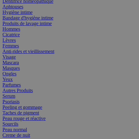
Dentifrice homéopathique
Aphtouses
Hygiène intime
Bandage d'hygiène intime
Produits de lavage intime
Hommes
Cicatrice
Lèvres
Femmes
Anti-rides et vieillissement
Visage
Mascara
Masques
Ongles
Yeux
Parfumes
Autres Produits
Serum
Psoriasis
Peeling et gommage
Taches de pigment
Peau rouge et réactive
Sourcils
Peau normal
Creme de nuit