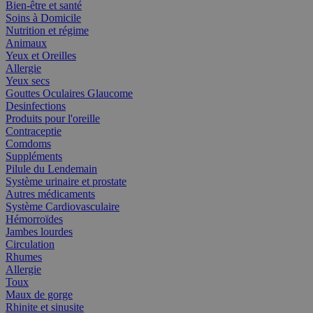
Bien-être et santé
Soins à Domicile
Nutrition et régime
Animaux
Yeux et Oreilles
Allergie
Yeux secs
Gouttes Oculaires Glaucome
Desinfections
Produits pour l'oreille
Contraceptie
Comdoms
Suppléments
Pilule du Lendemain
Système urinaire et prostate
Autres médicaments
Système Cardiovasculaire
Hémorroïdes
Jambes lourdes
Circulation
Rhumes
Allergie
Toux
Maux de gorge
Rhinite et sinusite