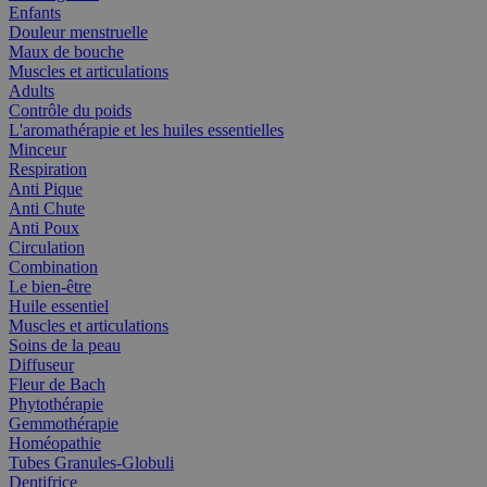
Enfants
Douleur menstruelle
Maux de bouche
Muscles et articulations
Adults
Contrôle du poids
L'aromathérapie et les huiles essentielles
Minceur
Respiration
Anti Pique
Anti Chute
Anti Poux
Circulation
Combination
Le bien-être
Huile essentiel
Muscles et articulations
Soins de la peau
Diffuseur
Fleur de Bach
Phytothérapie
Gemmothérapie
Homéopathie
Tubes Granules-Globuli
Dentifrice