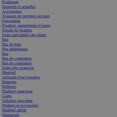
Podologie
Supports et semelles
Accessoires
Trousses de premiers secours
Ergonomie
Fixation, pansements et spray
Treuils de fixation
Soins spécialisés des plaies
Bas
Bas de bras
Bas diabétiques
Bas
Bas de contention
Bas de contention
Soins des cicatrices
Matériel
Aérosols et accessoires
Batteries
Brûlures
Diabetes materiaal
Gants
Solution injectable
Piluliers et accessoires
Matériel stérile
Stomacare