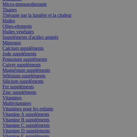
Micro-immunotherapie
Tisanes
Thérapie par la lumière et la chaleur
Huiles
Oligo-elements
Huiles végétales
Suppléments d'acides aminés
Mineraux
Calcium suppléments
Jode suppléments
Potassium suppléments
Cuivre suppléments
Magnésium suppléments
Sélénium suppléments
Silicium suppléments
Fer suppléments
Zinc suppléments
Vitamines
Multivitamines
Vitamines pour les enfants
Vitamine A suppléments
Vitamine B suppléments
Vitamine C suppléments
Vitamine D suppléments
Vitamine E suppléments