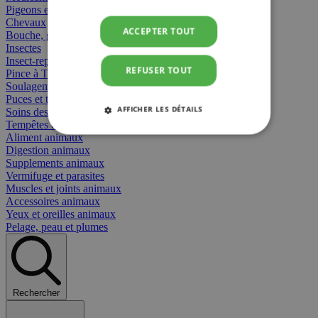
Pigeons et oiseaux
Chevaux
ACCEPTER TOUT
Bouche, gueule et bec
Insectes
Insect-repellent
REFUSER TOUT
Pince à Tiques
Soulagement des Piqûres
Puces et tiques
AFFICHER LES DÉTAILS
Soins des plaies animaux
Tempêtes et stress animaux
Aliment animaux
STRICTEMENT NÉCESSAIRES
Digestion animaux
Supplements animaux
PERFORMANCE
CIBLAGE
Vermifuge et parasites
Muscles et joints animaux
Accessoires animaux
FONCTIONNALITÉ
Yeux et oreilles animaux
Pelage, peau et plumes
Strictement nécessaires
Performance
Rechercher
Ciblage
Fonctionnalité