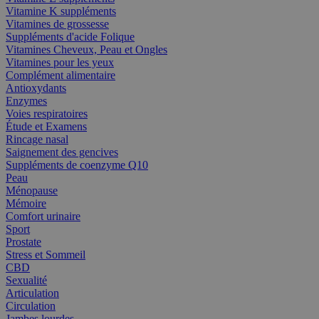
Vitamine K suppléments
Vitamines de grossesse
Suppléments d'acide Folique
Vitamines Cheveux, Peau et Ongles
Vitamines pour les yeux
Complément alimentaire
Antioxydants
Enzymes
Voies respiratoires
Étude et Examens
Rincage nasal
Saignement des gencives
Suppléments de coenzyme Q10
Peau
Ménopause
Mémoire
Comfort urinaire
Sport
Prostate
Stress et Sommeil
CBD
Sexualité
Articulation
Circulation
Jambes lourdes