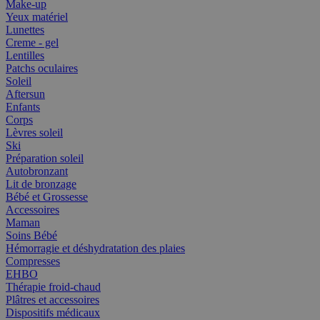
Make-up
Yeux matériel
Lunettes
Creme - gel
Lentilles
Patchs oculaires
Soleil
Aftersun
Enfants
Corps
Lèvres soleil
Ski
Préparation soleil
Autobronzant
Lit de bronzage
Bébé et Grossesse
Accessoires
Maman
Soins Bébé
Hémorragie et déshydratation des plaies
Compresses
EHBO
Thérapie froid-chaud
Plâtres et accessoires
Dispositifs médicaux