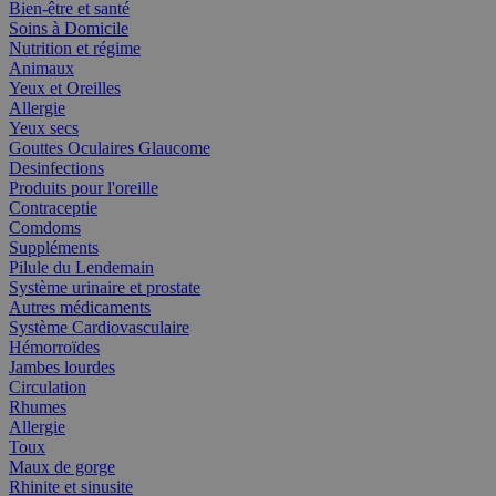
Bien-être et santé
Soins à Domicile
Nutrition et régime
Animaux
Yeux et Oreilles
Allergie
Yeux secs
Gouttes Oculaires Glaucome
Desinfections
Produits pour l'oreille
Contraceptie
Comdoms
Suppléments
Pilule du Lendemain
Système urinaire et prostate
Autres médicaments
Système Cardiovasculaire
Hémorroïdes
Jambes lourdes
Circulation
Rhumes
Allergie
Toux
Maux de gorge
Rhinite et sinusite