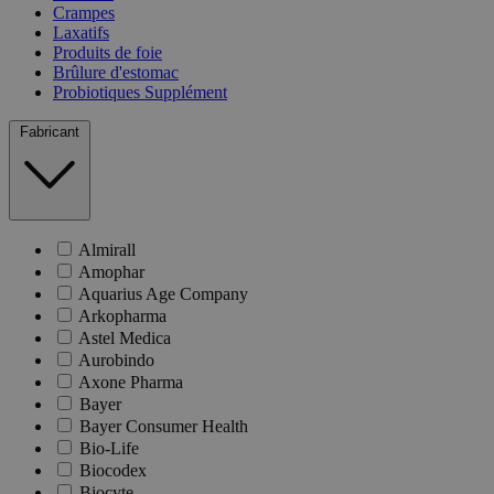
Crampes
Laxatifs
Produits de foie
Brûlure d'estomac
Probiotiques Supplément
Fabricant
Almirall
Amophar
Aquarius Age Company
Arkopharma
Astel Medica
Aurobindo
Axone Pharma
Bayer
Bayer Consumer Health
Bio-Life
Biocodex
Biocyte