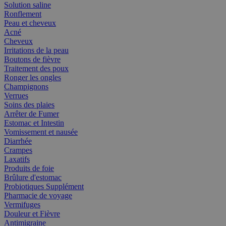
Solution saline
Ronflement
Peau et cheveux
Acné
Cheveux
Irritations de la peau
Boutons de fièvre
Traitement des poux
Ronger les ongles
Champignons
Verrues
Soins des plaies
Arrêter de Fumer
Estomac et Intestin
Vomissement et nausée
Diarrhée
Crampes
Laxatifs
Produits de foie
Brûlure d'estomac
Probiotiques Supplément
Pharmacie de voyage
Vermifuges
Douleur et Fièvre
Antimigraine