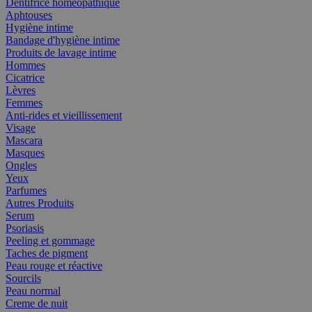
Dentifrice homéopathique
Aphtouses
Hygiène intime
Bandage d'hygiène intime
Produits de lavage intime
Hommes
Cicatrice
Lèvres
Femmes
Anti-rides et vieillissement
Visage
Mascara
Masques
Ongles
Yeux
Parfumes
Autres Produits
Serum
Psoriasis
Peeling et gommage
Taches de pigment
Peau rouge et réactive
Sourcils
Peau normal
Creme de nuit