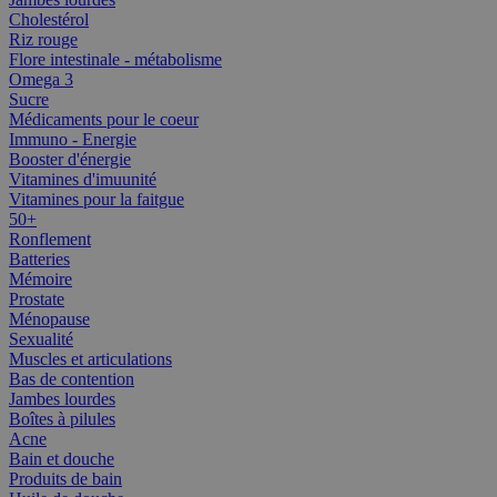
Cholestérol
Riz rouge
Flore intestinale - métabolisme
Omega 3
Sucre
Médicaments pour le coeur
Immuno - Energie
Booster d'énergie
Vitamines d'imuunité
Vitamines pour la faitgue
50+
Ronflement
Batteries
Mémoire
Prostate
Ménopause
Sexualité
Muscles et articulations
Bas de contention
Jambes lourdes
Boîtes à pilules
Acne
Bain et douche
Produits de bain