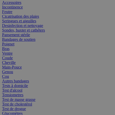
Accessoires
Incontinence
Feutre
Cicatrisation des plaies
Seringues et aiguilles
Desinfection et nettoyage
Sondes, baxter et cathéters
Pansement stérile
Bandages de soutien
Poignet
Bras
Ventre
Coude
Cheville
Main-Pouce
Genou
Cou
Autres bandages
Tests à domicile
Test d'alcool
Tensiometres
Test de masse grasse
Test de cholestérol
Test de drogue
Glucomètres