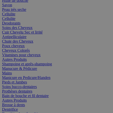
Huile de douche
Savon
Peau très seche
Cellulite
Cellulite
Deodorants
Soins des Cheveux
Cuir Chevelu Sec et Irrité
Antipelliculaire
Chute des Cheveux
Poux cheveux
Cheveux Colorés
Vitamines pour cheveux
Autres Produits
Shampoing et après-shampoing
Manucure & Pédicure
Mains
Manicure en Pedicure/Handen
Pieds et Jambes
Soins bucco-dentaires
Prothèses dentaires
Bain de bouche et fil dentaire
Autres Produits
Brosse à dents
Dentrifice