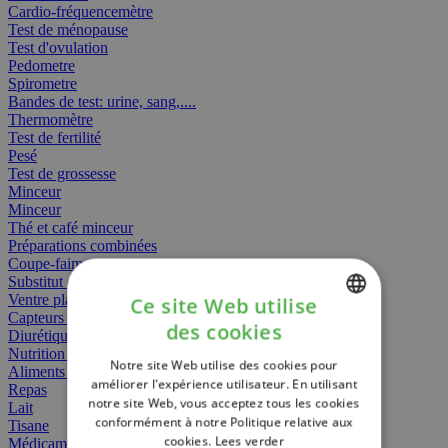
Cardio-fréquencemètre
Test de ménopause
Test d'ovulation
Pedometre
Spirometre
Bandes de test: urine, sang,....
Thermomètre
Test de fertilité
Pesé
Test de grossesse
Minceur
Minceur
Thé et café minceur
Préparations combinées
Coupe-faim
Substitut de repas
Ventre plat
Ce site Web utilise
Capteurs gras
des cookies
Diurétiques
DUTCH
Nutrition spécifique
Notre site Web utilise des cookies pour
FRENCH
Aliments Bébé
améliorer l'expérience utilisateur. En utilisant
Repas
notre site Web, vous acceptez tous les cookies
ENGLISH
Lait
conformément à notre Politique relative aux
Tisane
cookies.
Lees verder
Médicament