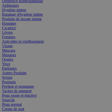
Dentifrice homéopathique
Aphtouses
Hygiène intime
Bandage d'hygiène intime
Produits de lavage intime
Hommes
Cicatrice
Lèvres
Femmes
Anti-rides et vieillissement
Visage
Mascara
Masques
Ongles
Yeux
Parfumes
Autres Produits
Serum
Psoriasis
Peeling et gommage
Taches de pigment
Peau rouge et réactive
Sourcils
Peau normal
Creme de nuit