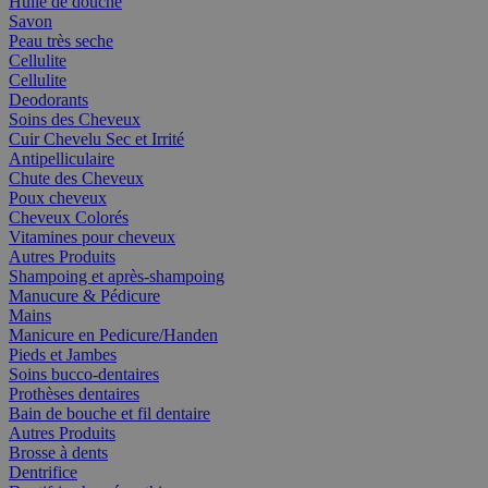
Huile de douche
Savon
Peau très seche
Cellulite
Cellulite
Deodorants
Soins des Cheveux
Cuir Chevelu Sec et Irrité
Antipelliculaire
Chute des Cheveux
Poux cheveux
Cheveux Colorés
Vitamines pour cheveux
Autres Produits
Shampoing et après-shampoing
Manucure & Pédicure
Mains
Manicure en Pedicure/Handen
Pieds et Jambes
Soins bucco-dentaires
Prothèses dentaires
Bain de bouche et fil dentaire
Autres Produits
Brosse à dents
Dentrifice