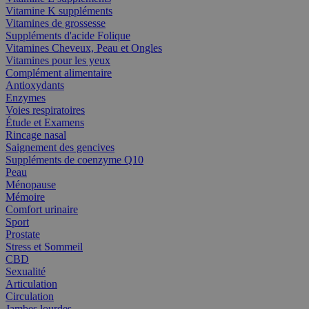
Vitamine K suppléments
Vitamines de grossesse
Suppléments d'acide Folique
Vitamines Cheveux, Peau et Ongles
Vitamines pour les yeux
Complément alimentaire
Antioxydants
Enzymes
Voies respiratoires
Étude et Examens
Rincage nasal
Saignement des gencives
Suppléments de coenzyme Q10
Peau
Ménopause
Mémoire
Comfort urinaire
Sport
Prostate
Stress et Sommeil
CBD
Sexualité
Articulation
Circulation
Jambes lourdes