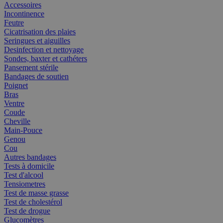
Accessoires
Incontinence
Feutre
Cicatrisation des plaies
Seringues et aiguilles
Desinfection et nettoyage
Sondes, baxter et cathéters
Pansement stérile
Bandages de soutien
Poignet
Bras
Ventre
Coude
Cheville
Main-Pouce
Genou
Cou
Autres bandages
Tests à domicile
Test d'alcool
Tensiometres
Test de masse grasse
Test de cholestérol
Test de drogue
Glucomètres