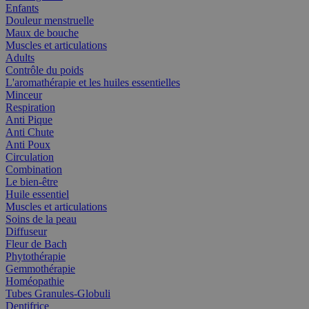
Enfants
Douleur menstruelle
Maux de bouche
Muscles et articulations
Adults
Contrôle du poids
L'aromathérapie et les huiles essentielles
Minceur
Respiration
Anti Pique
Anti Chute
Anti Poux
Circulation
Combination
Le bien-être
Huile essentiel
Muscles et articulations
Soins de la peau
Diffuseur
Fleur de Bach
Phytothérapie
Gemmothérapie
Homéopathie
Tubes Granules-Globuli
Dentifrice