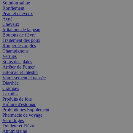
Solution saline
Ronflement
Peau et cheveux
Acné
Cheveux
Irritations de la peau
Boutons de fièvre
Traitement des poux
Ronger les ongles
Champignons
Verrues
Soins des plaies
Arrêter de Fumer
Estomac et Intestin
Vomissement et nausée
Diarrhée
Crampes
Laxatifs
Produits de foie
Brûlure d'estomac
Probiotiques Supplément
Pharmacie de voyage
Vermifuges
Douleur et Fièvre
Antimigraine