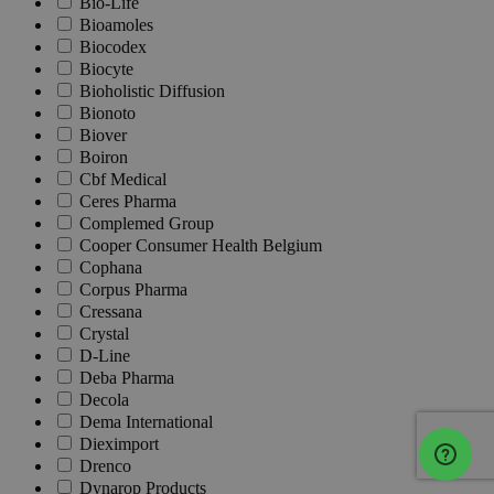
Bio-Life
Bioamoles
Biocodex
Biocyte
Bioholistic Diffusion
Bionoto
Biover
Boiron
Cbf Medical
Ceres Pharma
Complemed Group
Cooper Consumer Health Belgium
Cophana
Corpus Pharma
Cressana
Crystal
D-Line
Deba Pharma
Decola
Dema International
Dieximport
Drenco
Dynarop Products