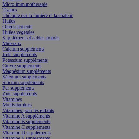
Micro-immunotherapie
Tisanes
Thérapie par la lumière et la chaleur
Huiles
Oligo-elements
Huiles végétales
Suppléments d'acides aminés
Mineraux
Calcium suppléments
Jode suppléments
Potassium suppléments
Cuivre suppléments
Magnésium suppléments
Sélénium suppléments
Silicium suppléments
Fer suppléments
Zinc suppléments
Vitamines
Multivitamines
Vitamines pour les enfants
Vitamine A suppléments
Vitamine B suppléments
Vitamine C suppléments
Vitamine D suppléments
Vitamine E suppléments