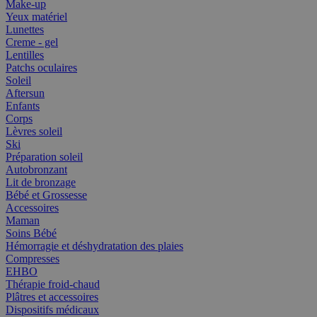
Make-up
Yeux matériel
Lunettes
Creme - gel
Lentilles
Patchs oculaires
Soleil
Aftersun
Enfants
Corps
Lèvres soleil
Ski
Préparation soleil
Autobronzant
Lit de bronzage
Bébé et Grossesse
Accessoires
Maman
Soins Bébé
Hémorragie et déshydratation des plaies
Compresses
EHBO
Thérapie froid-chaud
Plâtres et accessoires
Dispositifs médicaux