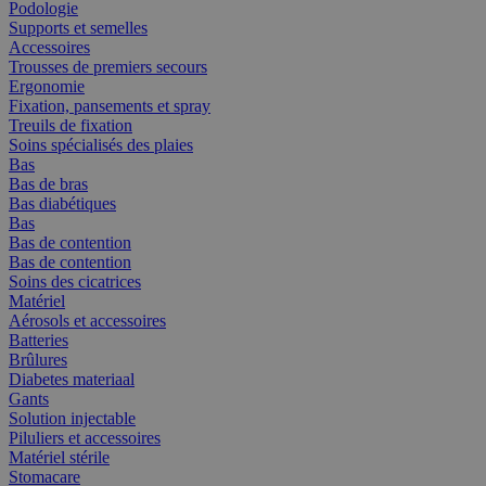
Podologie
Supports et semelles
Accessoires
Trousses de premiers secours
Ergonomie
Fixation, pansements et spray
Treuils de fixation
Soins spécialisés des plaies
Bas
Bas de bras
Bas diabétiques
Bas
Bas de contention
Bas de contention
Soins des cicatrices
Matériel
Aérosols et accessoires
Batteries
Brûlures
Diabetes materiaal
Gants
Solution injectable
Piluliers et accessoires
Matériel stérile
Stomacare