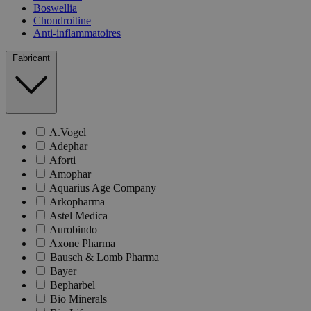
Boswellia
Chondroitine
Anti-inflammatoires
Fabricant
A.Vogel
Adephar
Aforti
Amophar
Aquarius Age Company
Arkopharma
Astel Medica
Aurobindo
Axone Pharma
Bausch & Lomb Pharma
Bayer
Bepharbel
Bio Minerals