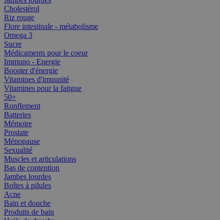
Cholestérol
Riz rouge
Flore intestinale - métabolisme
Omega 3
Sucre
Médicaments pour le coeur
Immuno - Energie
Booster d'énergie
Vitamines d'imuunité
Vitamines pour la faitgue
50+
Ronflement
Batteries
Mémoire
Prostate
Ménopause
Sexualité
Muscles et articulations
Bas de contention
Jambes lourdes
Boîtes à pilules
Acne
Bain et douche
Produits de bain