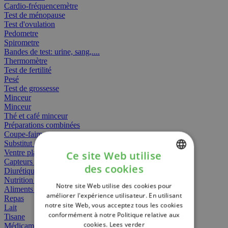
Cardio-fréquencemètre
Test de ménopause
Test d'ovulation
Pedometre
Spirometre
Bandes de test: urine, sang,....
Thermomètre
Test de fertilité
Pesé
Test de grossesse
Minceur
Minceur
Thé et café minceur
Préparations combinées
Coupe-faim
Substitut de repas
Ventre plat
Ce site Web utilise
Capteurs gras
des cookies
Diurétiques
DUTCH
Nutrition spécifique
Notre site Web utilise des cookies pour
FRENCH
Aliments Bébé
améliorer l'expérience utilisateur. En utilisant
Repas
notre site Web, vous acceptez tous les cookies
ENGLISH
Lait
conformément à notre Politique relative aux
Tisane
cookies.
Lees verder
Médicament