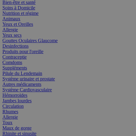
Bien-être et santé
Soins à Domicile
Nutrition et régime
Animaux
Yeux et Oreilles
Allergie
Yeux secs
Gouttes Oculaires Glaucome
Desinfections
Produits pour l'oreille
Contraceptie
Comdoms
Suppléments
Pilule du Lendemain
Système urinaire et prostate
Autres médicaments
Système Cardiovasculaire
Hémorroïdes
Jambes lourdes
Circulation
Rhumes
Allergie
Toux
Maux de gorge
Rhinite et sinusite