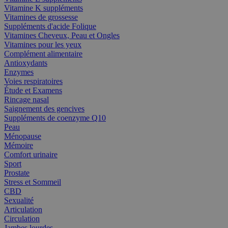
Vitamine K suppléments
Vitamines de grossesse
Suppléments d'acide Folique
Vitamines Cheveux, Peau et Ongles
Vitamines pour les yeux
Complément alimentaire
Antioxydants
Enzymes
Voies respiratoires
Étude et Examens
Rincage nasal
Saignement des gencives
Suppléments de coenzyme Q10
Peau
Ménopause
Mémoire
Comfort urinaire
Sport
Prostate
Stress et Sommeil
CBD
Sexualité
Articulation
Circulation
Jambes lourdes