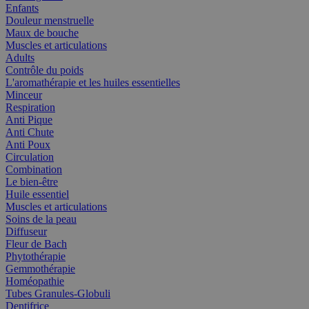
Enfants
Douleur menstruelle
Maux de bouche
Muscles et articulations
Adults
Contrôle du poids
L'aromathérapie et les huiles essentielles
Minceur
Respiration
Anti Pique
Anti Chute
Anti Poux
Circulation
Combination
Le bien-être
Huile essentiel
Muscles et articulations
Soins de la peau
Diffuseur
Fleur de Bach
Phytothérapie
Gemmothérapie
Homéopathie
Tubes Granules-Globuli
Dentifrice