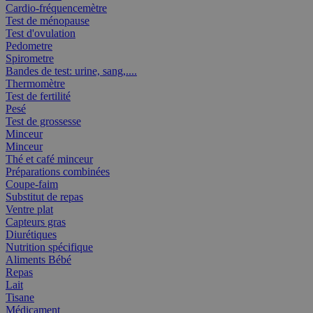
Cardio-fréquencemètre
Test de ménopause
Test d'ovulation
Pedometre
Spirometre
Bandes de test: urine, sang,....
Thermomètre
Test de fertilité
Pesé
Test de grossesse
Minceur
Minceur
Thé et café minceur
Préparations combinées
Coupe-faim
Substitut de repas
Ventre plat
Capteurs gras
Diurétiques
Nutrition spécifique
Aliments Bébé
Repas
Lait
Tisane
Médicament