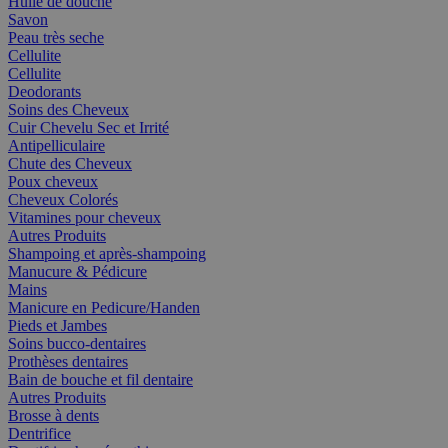
Huile de douche
Savon
Peau très seche
Cellulite
Cellulite
Deodorants
Soins des Cheveux
Cuir Chevelu Sec et Irrité
Antipelliculaire
Chute des Cheveux
Poux cheveux
Cheveux Colorés
Vitamines pour cheveux
Autres Produits
Shampoing et après-shampoing
Manucure & Pédicure
Mains
Manicure en Pedicure/Handen
Pieds et Jambes
Soins bucco-dentaires
Prothèses dentaires
Bain de bouche et fil dentaire
Autres Produits
Brosse à dents
Dentrifice