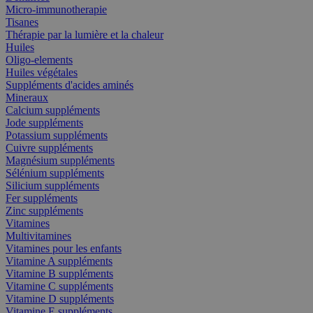
Micro-immunotherapie
Tisanes
Thérapie par la lumière et la chaleur
Huiles
Oligo-elements
Huiles végétales
Suppléments d'acides aminés
Mineraux
Calcium suppléments
Jode suppléments
Potassium suppléments
Cuivre suppléments
Magnésium suppléments
Sélénium suppléments
Silicium suppléments
Fer suppléments
Zinc suppléments
Vitamines
Multivitamines
Vitamines pour les enfants
Vitamine A suppléments
Vitamine B suppléments
Vitamine C suppléments
Vitamine D suppléments
Vitamine E suppléments