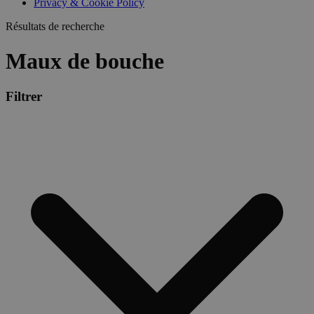
Privacy & Cookie Policy
combineren to
veel versc
gebruikerssess
Microsoft
analytische
Résultats de recherche
waardoor 
doeleinden.
kunnen w
gevolgd.
Maux de bouche
Filtrer