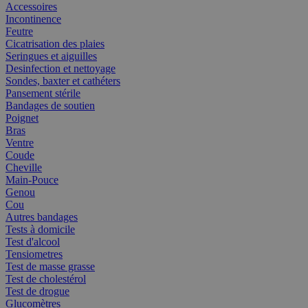
Accessoires
Incontinence
Feutre
Cicatrisation des plaies
Seringues et aiguilles
Desinfection et nettoyage
Sondes, baxter et cathéters
Pansement stérile
Bandages de soutien
Poignet
Bras
Ventre
Coude
Cheville
Main-Pouce
Genou
Cou
Autres bandages
Tests à domicile
Test d'alcool
Tensiometres
Test de masse grasse
Test de cholestérol
Test de drogue
Glucomètres