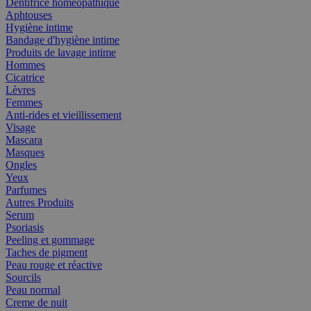
Dentifrice homéopathique
Aphtouses
Hygiène intime
Bandage d'hygiène intime
Produits de lavage intime
Hommes
Cicatrice
Lèvres
Femmes
Anti-rides et vieillissement
Visage
Mascara
Masques
Ongles
Yeux
Parfumes
Autres Produits
Serum
Psoriasis
Peeling et gommage
Taches de pigment
Peau rouge et réactive
Sourcils
Peau normal
Creme de nuit