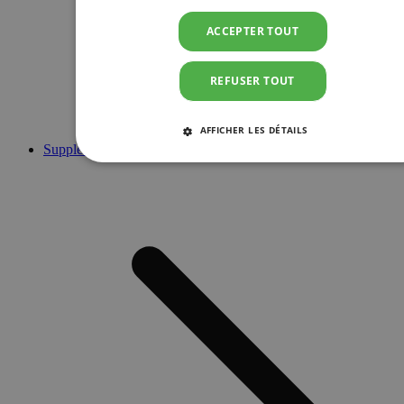
ACCEPTER TOUT
REFUSER TOUT
AFFICHER LES DÉTAILS
Suppléments
STRICTEMENT NÉCESSAIRES
PERFORMANCE
CIBLAGE
FONCTIONNALITÉ
Strictement nécessaires
Performance
Ciblage
Fonctionnalité
Les cookies strictement nécessaires habilitent des