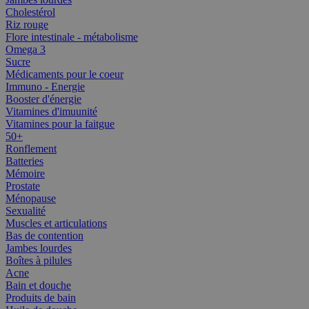
Cholestérol
Riz rouge
Flore intestinale - métabolisme
Omega 3
Sucre
Médicaments pour le coeur
Immuno - Energie
Booster d'énergie
Vitamines d'imuunité
Vitamines pour la faitgue
50+
Ronflement
Batteries
Mémoire
Prostate
Ménopause
Sexualité
Muscles et articulations
Bas de contention
Jambes lourdes
Boîtes à pilules
Acne
Bain et douche
Produits de bain