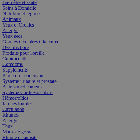
Bien-être et santé
Soins à Domicile
Nutrition et régime
Animaux
Yeux et Oreilles
Allergie
Yeux secs
Gouttes Oculaires Glaucome
Desinfections
Produits pour l'oreille
Contraceptie
Comdoms
Suppléments
Pilule du Lendemain
Système urinaire et prostate
Autres médicaments
Système Cardiovasculaire
Hémorroïdes
Jambes lourdes
Circulation
Rhumes
Allergie
Toux
Maux de gorge
Rhinite et sinusite