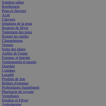
Solution saline
Ronflement
Peau et cheveux
Acné
Cheveux
Irritations de la peau
Boutons de fièvre
Traitement des poux
Ronger les ongles
Champignons
Verrues
Soins des plaies
Arrêter de Fumer
Estomac et Intestin
Vomissement et nausée
Diarrhée
Crampes
Laxatifs
Produits de foie
Brûlure d'estomac
Probiotiques Supplément
Pharmacie de voyage
Vermifuges
Douleur et Fièvre
Antimigraine