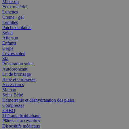
Make-up
Yeux matériel
Lunettes
Creme - gel
Lentilles
Patchs oculaires
Soleil
Aftersun
Enfants
Corps
Lèvres soleil
Ski
Préparation soleil
Autobronzant
Lit de bronzage
Bébé et Grossesse
Accessoires
Maman
Soins Bébé
Hémorragie et déshydratation des plaies
Compresses
EHBO
Thérapie froid-chaud
Plâtres et accessoires
Dispositifs médicaux