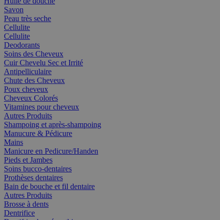
Huile de douche
Savon
Peau très seche
Cellulite
Cellulite
Deodorants
Soins des Cheveux
Cuir Chevelu Sec et Irrité
Antipelliculaire
Chute des Cheveux
Poux cheveux
Cheveux Colorés
Vitamines pour cheveux
Autres Produits
Shampoing et après-shampoing
Manucure & Pédicure
Mains
Manicure en Pedicure/Handen
Pieds et Jambes
Soins bucco-dentaires
Prothèses dentaires
Bain de bouche et fil dentaire
Autres Produits
Brosse à dents
Dentrifice