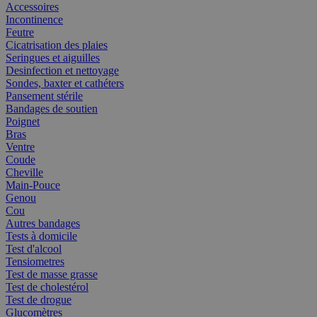
Accessoires
Incontinence
Feutre
Cicatrisation des plaies
Seringues et aiguilles
Desinfection et nettoyage
Sondes, baxter et cathéters
Pansement stérile
Bandages de soutien
Poignet
Bras
Ventre
Coude
Cheville
Main-Pouce
Genou
Cou
Autres bandages
Tests à domicile
Test d'alcool
Tensiometres
Test de masse grasse
Test de cholestérol
Test de drogue
Glucomètres