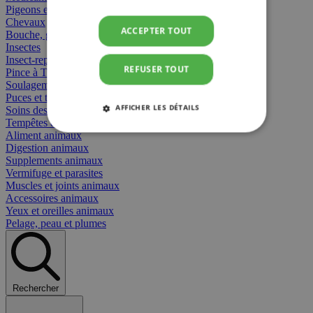
Pigeons et oiseaux
Chevaux
ACCEPTER TOUT
Bouche, gueule et bec
Insectes
Insect-repellent
REFUSER TOUT
Pince à Tiques
Soulagement des Piqûres
Puces et tiques
AFFICHER LES DÉTAILS
Soins des plaies animaux
Tempêtes et stress animaux
Aliment animaux
STRICTEMENT NÉCESSAIRES
Digestion animaux
Supplements animaux
PERFORMANCE
CIBLAGE
Vermifuge et parasites
Muscles et joints animaux
Accessoires animaux
FONCTIONNALITÉ
Yeux et oreilles animaux
Pelage, peau et plumes
Strictement nécessaires
Performance
Rechercher
Ciblage
Fonctionnalité