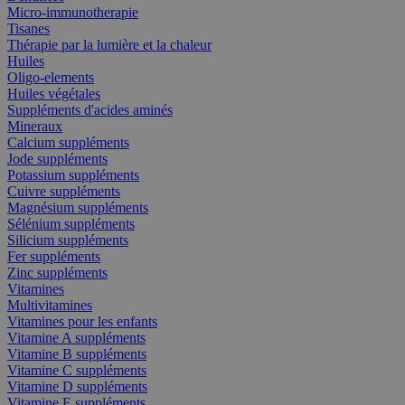
Micro-immunotherapie
Tisanes
Thérapie par la lumière et la chaleur
Huiles
Oligo-elements
Huiles végétales
Suppléments d'acides aminés
Mineraux
Calcium suppléments
Jode suppléments
Potassium suppléments
Cuivre suppléments
Magnésium suppléments
Sélénium suppléments
Silicium suppléments
Fer suppléments
Zinc suppléments
Vitamines
Multivitamines
Vitamines pour les enfants
Vitamine A suppléments
Vitamine B suppléments
Vitamine C suppléments
Vitamine D suppléments
Vitamine E suppléments