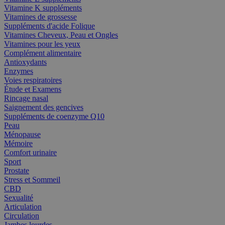
Vitamine K suppléments
Vitamines de grossesse
Suppléments d'acide Folique
Vitamines Cheveux, Peau et Ongles
Vitamines pour les yeux
Complément alimentaire
Antioxydants
Enzymes
Voies respiratoires
Étude et Examens
Rincage nasal
Saignement des gencives
Suppléments de coenzyme Q10
Peau
Ménopause
Mémoire
Comfort urinaire
Sport
Prostate
Stress et Sommeil
CBD
Sexualité
Articulation
Circulation
Jambes lourdes