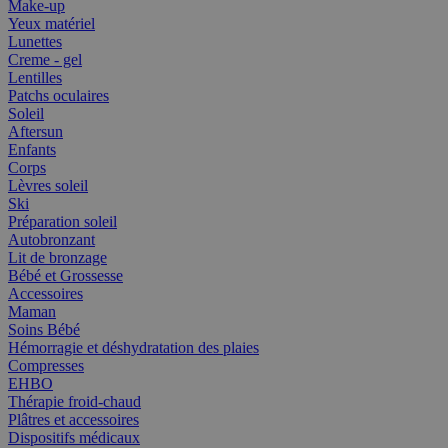
Make-up
Yeux matériel
Lunettes
Creme - gel
Lentilles
Patchs oculaires
Soleil
Aftersun
Enfants
Corps
Lèvres soleil
Ski
Préparation soleil
Autobronzant
Lit de bronzage
Bébé et Grossesse
Accessoires
Maman
Soins Bébé
Hémorragie et déshydratation des plaies
Compresses
EHBO
Thérapie froid-chaud
Plâtres et accessoires
Dispositifs médicaux