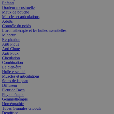
Enfants
Douleur menstruelle
Maux de bouche
Muscles et articulations
Adults
Contrôle du poids
L'aromathérapie et les huiles essentielles
Minceur
Respiration
Anti Pique
Anti Chute
Anti Poux
Circulation
Combination
Le bien-être
Huile essentiel
Muscles et articulations
Soins de la peau
Diffuseur
Fleur de Bach
Phytothérapie
Gemmothérapie
Homéopathie
Tubes Granules-Globuli
Dentifrice