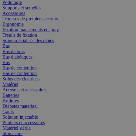
Podologie
Supports et semelles
Accessoires
Trousses de premiers secours
Ergonomie
Fixation, pansements et spray
Treuils de fixation
Soins spécialisés des plaies
Bas
Bas de bras
Bas diabétiques
Bas
Bas de contention
Bas de contention
Soins des cicatrices
Matériel
Aérosols et accessoires
Batteries
Brûlures
Diabetes materiaal
Gants
Solution injectable
Piluliers et accessoires
Matériel stérile
Stomacare