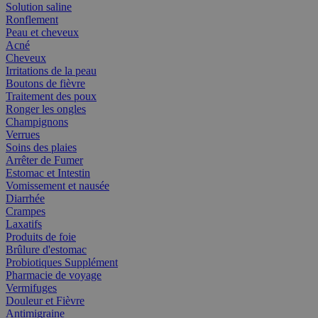
Solution saline
Ronflement
Peau et cheveux
Acné
Cheveux
Irritations de la peau
Boutons de fièvre
Traitement des poux
Ronger les ongles
Champignons
Verrues
Soins des plaies
Arrêter de Fumer
Estomac et Intestin
Vomissement et nausée
Diarrhée
Crampes
Laxatifs
Produits de foie
Brûlure d'estomac
Probiotiques Supplément
Pharmacie de voyage
Vermifuges
Douleur et Fièvre
Antimigraine