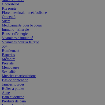
Cholestérol
Riz rouge
Flore intestinale - métabolisme
Omega 3
Sucre
Médicaments pour le coeur
Immuno - Energie
Booster d'énergie
Vitamines d'imuunité
Vitamines pour la faitgue
50+
Ronflement
Batteries
Mémoire
Prostate
Ménopause
Sexualité
Muscles et articulations
Bas de contention
Jambes lourdes
Boîtes à pilules
Acne
Bain et douche
Produits de bain