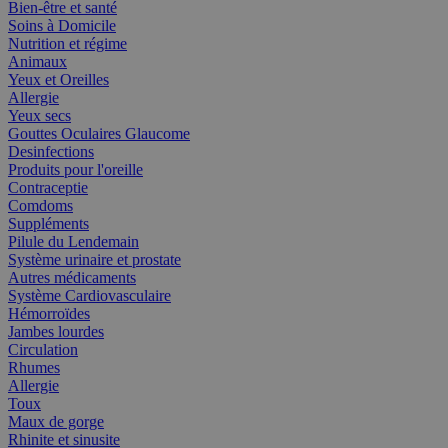
Bien-être et santé
Soins à Domicile
Nutrition et régime
Animaux
Yeux et Oreilles
Allergie
Yeux secs
Gouttes Oculaires Glaucome
Desinfections
Produits pour l'oreille
Contraceptie
Comdoms
Suppléments
Pilule du Lendemain
Système urinaire et prostate
Autres médicaments
Système Cardiovasculaire
Hémorroïdes
Jambes lourdes
Circulation
Rhumes
Allergie
Toux
Maux de gorge
Rhinite et sinusite