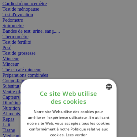
Cardio-fréquencemètre
Test de ménopause
Test d'ovulation
Pedometre
Spirometre
Bandes de test: urine, sang,....
Thermomètre
Test de fertilité
Pesé
Test de grossesse
Minceur
Minceur
Thé et café minceur
Préparations combinées
Coupe-faim
Substitut de repas
Ventre plat
Ce site Web utilise
Capteurs gras
des cookies
Diurétiques
DUTCH
Nutrition spécifique
Notre site Web utilise des cookies pour
FRENCH
Aliments Bébé
améliorer l'expérience utilisateur. En utilisant
Repas
notre site Web, vous acceptez tous les cookies
ENGLISH
Lait
conformément à notre Politique relative aux
Tisane
cookies.
Lees verder
Médicament