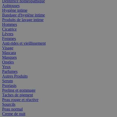
Dentifrice homéopathique
Aphtouses
Hygiène intime
Bandage d'hygiène intime
Produits de lavage intime
Hommes
Cicatrice
Lèvres
Femmes
Anti-rides et vieillissement
Visage
Mascara
Masques
Ongles
Yeux
Parfumes
Autres Produits
Serum
Psoriasis
Peeling et gommage
Taches de pigment
Peau rouge et réactive
Sourcils
Peau normal
Creme de nuit