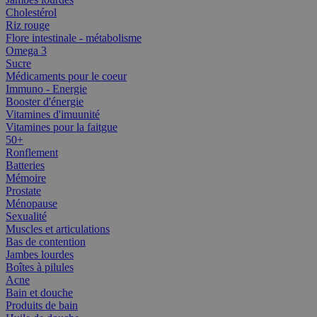
Cholestérol
Riz rouge
Flore intestinale - métabolisme
Omega 3
Sucre
Médicaments pour le coeur
Immuno - Energie
Booster d'énergie
Vitamines d'imuunité
Vitamines pour la faitgue
50+
Ronflement
Batteries
Mémoire
Prostate
Ménopause
Sexualité
Muscles et articulations
Bas de contention
Jambes lourdes
Boîtes à pilules
Acne
Bain et douche
Produits de bain