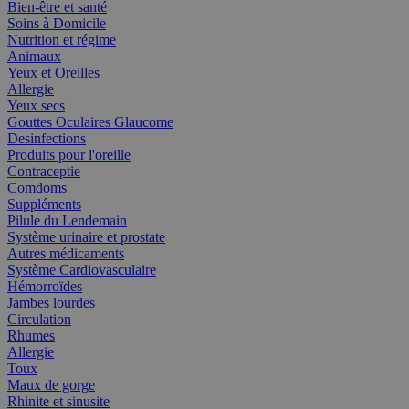
Bien-être et santé
Soins à Domicile
Nutrition et régime
Animaux
Yeux et Oreilles
Allergie
Yeux secs
Gouttes Oculaires Glaucome
Desinfections
Produits pour l'oreille
Contraceptie
Comdoms
Suppléments
Pilule du Lendemain
Système urinaire et prostate
Autres médicaments
Système Cardiovasculaire
Hémorroïdes
Jambes lourdes
Circulation
Rhumes
Allergie
Toux
Maux de gorge
Rhinite et sinusite