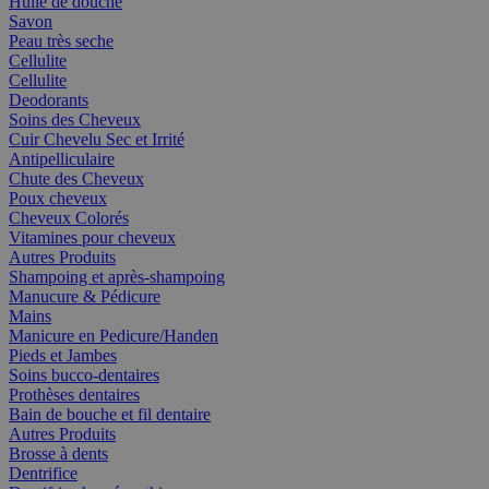
Huile de douche
Savon
Peau très seche
Cellulite
Cellulite
Deodorants
Soins des Cheveux
Cuir Chevelu Sec et Irrité
Antipelliculaire
Chute des Cheveux
Poux cheveux
Cheveux Colorés
Vitamines pour cheveux
Autres Produits
Shampoing et après-shampoing
Manucure & Pédicure
Mains
Manicure en Pedicure/Handen
Pieds et Jambes
Soins bucco-dentaires
Prothèses dentaires
Bain de bouche et fil dentaire
Autres Produits
Brosse à dents
Dentrifice