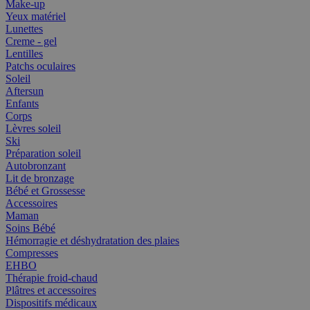
Make-up
Yeux matériel
Lunettes
Creme - gel
Lentilles
Patchs oculaires
Soleil
Aftersun
Enfants
Corps
Lèvres soleil
Ski
Préparation soleil
Autobronzant
Lit de bronzage
Bébé et Grossesse
Accessoires
Maman
Soins Bébé
Hémorragie et déshydratation des plaies
Compresses
EHBO
Thérapie froid-chaud
Plâtres et accessoires
Dispositifs médicaux