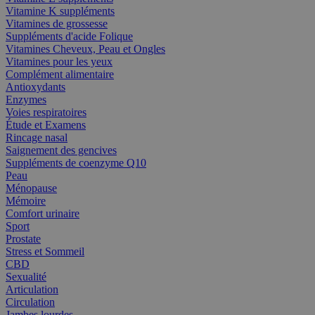
Vitamine K suppléments
Vitamines de grossesse
Suppléments d'acide Folique
Vitamines Cheveux, Peau et Ongles
Vitamines pour les yeux
Complément alimentaire
Antioxydants
Enzymes
Voies respiratoires
Étude et Examens
Rincage nasal
Saignement des gencives
Suppléments de coenzyme Q10
Peau
Ménopause
Mémoire
Comfort urinaire
Sport
Prostate
Stress et Sommeil
CBD
Sexualité
Articulation
Circulation
Jambes lourdes