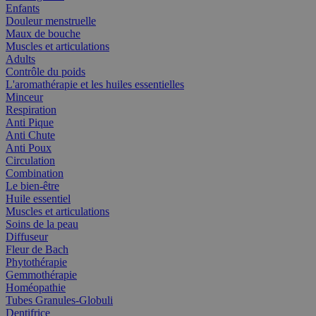
Enfants
Douleur menstruelle
Maux de bouche
Muscles et articulations
Adults
Contrôle du poids
L'aromathérapie et les huiles essentielles
Minceur
Respiration
Anti Pique
Anti Chute
Anti Poux
Circulation
Combination
Le bien-être
Huile essentiel
Muscles et articulations
Soins de la peau
Diffuseur
Fleur de Bach
Phytothérapie
Gemmothérapie
Homéopathie
Tubes Granules-Globuli
Dentifrice