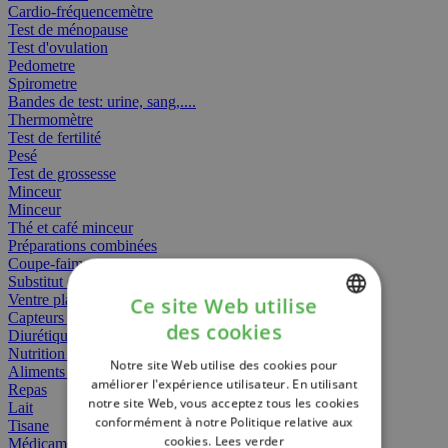
Cardio-fréquencemètre
Test de ménopause
Test d'ovulation
Pedometre
Spirometre
Bandes de test: urine, sang,....
Thermomètre
Test de fertilité
Pesé
Test de grossesse
Minceur
Minceur
Thé et café minceur
Préparations combinées
Coupe-faim
Substitut de repas
Ventre plat
Ce site Web utilise
Capteurs gras
des cookies
Diurétiques
DUTCH
Nutrition spécifique
Notre site Web utilise des cookies pour
FRENCH
Aliments Bébé
améliorer l'expérience utilisateur. En utilisant
Repas
notre site Web, vous acceptez tous les cookies
ENGLISH
Lait
conformément à notre Politique relative aux
Tisane
cookies.
Lees verder
Médicament