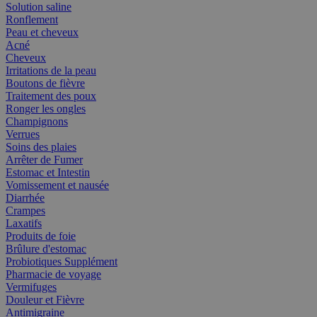
Solution saline
Ronflement
Peau et cheveux
Acné
Cheveux
Irritations de la peau
Boutons de fièvre
Traitement des poux
Ronger les ongles
Champignons
Verrues
Soins des plaies
Arrêter de Fumer
Estomac et Intestin
Vomissement et nausée
Diarrhée
Crampes
Laxatifs
Produits de foie
Brûlure d'estomac
Probiotiques Supplément
Pharmacie de voyage
Vermifuges
Douleur et Fièvre
Antimigraine