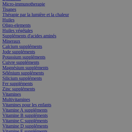
Micro-immunotherapie
Tisanes
Thérapie par la lumière et la chaleur
Huiles
Oligo-elements
Huiles végétales
Suppléments d'acides aminés
Mineraux
Calcium suppléments
Jode suppléments
Potassium suppléments
Cuivre suppléments
Magnésium suppléments
Sélénium suppléments
Silicium suppléments
Fer suppléments
Zinc suppléments
Vitamines
Multivitamines
Vitamines pour les enfants
Vitamine A suppléments
Vitamine B suppléments
Vitamine C suppléments
Vitamine D suppléments
Vitamine E suppléments