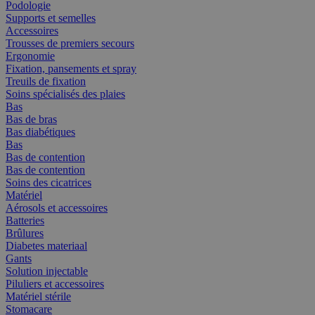
Podologie
Supports et semelles
Accessoires
Trousses de premiers secours
Ergonomie
Fixation, pansements et spray
Treuils de fixation
Soins spécialisés des plaies
Bas
Bas de bras
Bas diabétiques
Bas
Bas de contention
Bas de contention
Soins des cicatrices
Matériel
Aérosols et accessoires
Batteries
Brûlures
Diabetes materiaal
Gants
Solution injectable
Piluliers et accessoires
Matériel stérile
Stomacare