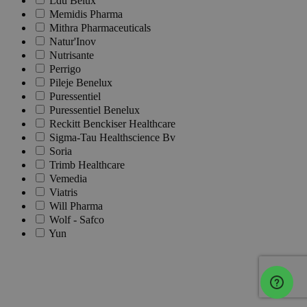
Ldu Belux
Memidis Pharma
Mithra Pharmaceuticals
Natur'Inov
Nutrisante
Perrigo
Pileje Benelux
Puressentiel
Puressentiel Benelux
Reckitt Benckiser Healthcare
Sigma-Tau Healthscience Bv
Soria
Trimb Healthcare
Vemedia
Viatris
Will Pharma
Wolf - Safco
Yun