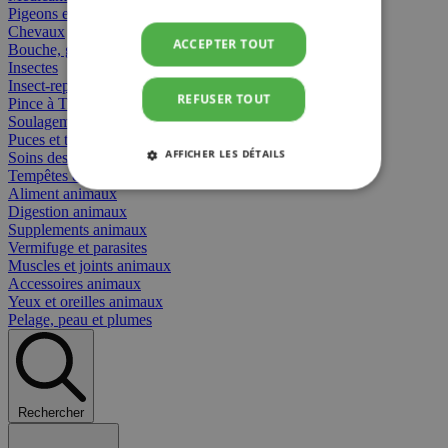
Pigeons et oiseaux
Chevaux
ACCEPTER TOUT
Bouche, gueule et bec
Insectes
Insect-repellent
REFUSER TOUT
Pince à Tiques
Soulagement des Piqûres
Puces et tiques
AFFICHER LES DÉTAILS
Soins des plaies animaux
Tempêtes et stress animaux
Aliment animaux
STRICTEMENT NÉCESSAIRES
Digestion animaux
Supplements animaux
PERFORMANCE
CIBLAGE
Vermifuge et parasites
Muscles et joints animaux
Accessoires animaux
FONCTIONNALITÉ
Yeux et oreilles animaux
Pelage, peau et plumes
Strictement nécessaires
Performance
Rechercher
Ciblage
Fonctionnalité