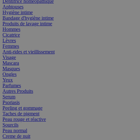
Dentifrice homéopathique
Aphtouses
Hygiène intime
Bandage d'hygiène intime
Produits de lavage intime
Hommes
Cicatrice
Lèvres
Femmes
Anti-rides et vieillissement
Visage
Mascara
Masques
Ongles
Yeux
Parfumes
Autres Produits
Serum
Psoriasis
Peeling et gommage
Taches de pigment
Peau rouge et réactive
Sourcils
Peau normal
Creme de nuit