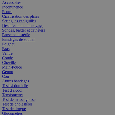
Accessoires
Incontinence
Feutre
Cicatrisation des plaies
Seringues et aiguilles
Desinfection et nettoyage
Sondes, baxter et cathéters
Pansement stérile
Bandages de soutien
Poignet
Bras
Ventre
Coude
Cheville
Main-Pouce
Genou
Cou
Autres bandages
Tests à domicile
Test d'alcool
Tensiometres
Test de masse grasse
Test de cholestérol
Test de drogue
Glucomètres