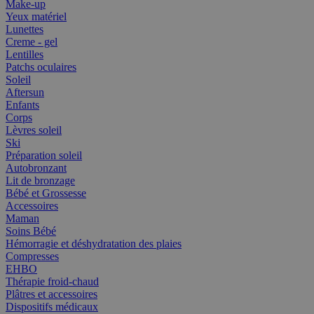
Make-up
Yeux matériel
Lunettes
Creme - gel
Lentilles
Patchs oculaires
Soleil
Aftersun
Enfants
Corps
Lèvres soleil
Ski
Préparation soleil
Autobronzant
Lit de bronzage
Bébé et Grossesse
Accessoires
Maman
Soins Bébé
Hémorragie et déshydratation des plaies
Compresses
EHBO
Thérapie froid-chaud
Plâtres et accessoires
Dispositifs médicaux