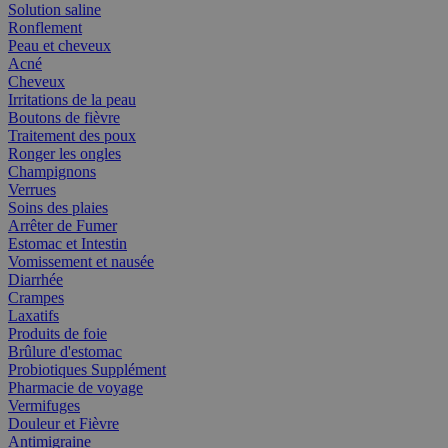
Solution saline
Ronflement
Peau et cheveux
Acné
Cheveux
Irritations de la peau
Boutons de fièvre
Traitement des poux
Ronger les ongles
Champignons
Verrues
Soins des plaies
Arrêter de Fumer
Estomac et Intestin
Vomissement et nausée
Diarrhée
Crampes
Laxatifs
Produits de foie
Brûlure d'estomac
Probiotiques Supplément
Pharmacie de voyage
Vermifuges
Douleur et Fièvre
Antimigraine