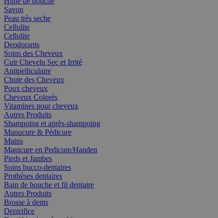
Huile de douche
Savon
Peau très seche
Cellulite
Cellulite
Deodorants
Soins des Cheveux
Cuir Chevelu Sec et Irrité
Antipelliculaire
Chute des Cheveux
Poux cheveux
Cheveux Colorés
Vitamines pour cheveux
Autres Produits
Shampoing et après-shampoing
Manucure & Pédicure
Mains
Manicure en Pedicure/Handen
Pieds et Jambes
Soins bucco-dentaires
Prothèses dentaires
Bain de bouche et fil dentaire
Autres Produits
Brosse à dents
Dentrifice