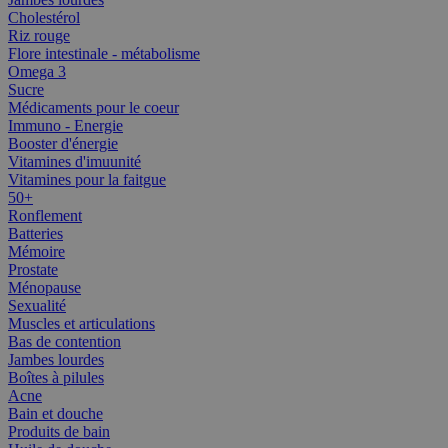
Cholestérol
Riz rouge
Flore intestinale - métabolisme
Omega 3
Sucre
Médicaments pour le coeur
Immuno - Energie
Booster d'énergie
Vitamines d'imuunité
Vitamines pour la faitgue
50+
Ronflement
Batteries
Mémoire
Prostate
Ménopause
Sexualité
Muscles et articulations
Bas de contention
Jambes lourdes
Boîtes à pilules
Acne
Bain et douche
Produits de bain