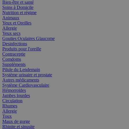
Bien-être et santé
Soins à Domicile
Nutrition et régime
Animaux
Yeux et Oreilles
Allergie
Yeux secs
Gouttes Oculaires Glaucome
Desinfections
Produits pour l'oreille
Contraceptie
Comdoms
Suppléments
Pilule du Lendemain
Système urinaire et prostate
Autres médicaments
Système Cardiovasculaire
Hémorroïdes
Jambes lourdes
Circulation
Rhumes
Allergie
Toux
Maux de gorge
Rhinite et sinusite