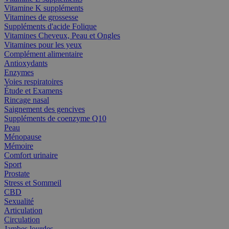
Vitamine K suppléments
Vitamines de grossesse
Suppléments d'acide Folique
Vitamines Cheveux, Peau et Ongles
Vitamines pour les yeux
Complément alimentaire
Antioxydants
Enzymes
Voies respiratoires
Étude et Examens
Rincage nasal
Saignement des gencives
Suppléments de coenzyme Q10
Peau
Ménopause
Mémoire
Comfort urinaire
Sport
Prostate
Stress et Sommeil
CBD
Sexualité
Articulation
Circulation
Jambes lourdes