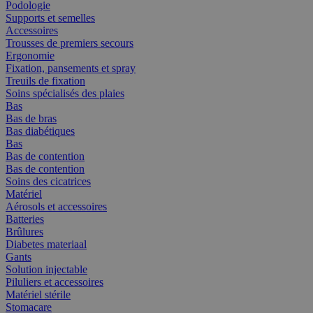
Podologie
Supports et semelles
Accessoires
Trousses de premiers secours
Ergonomie
Fixation, pansements et spray
Treuils de fixation
Soins spécialisés des plaies
Bas
Bas de bras
Bas diabétiques
Bas
Bas de contention
Bas de contention
Soins des cicatrices
Matériel
Aérosols et accessoires
Batteries
Brûlures
Diabetes materiaal
Gants
Solution injectable
Piluliers et accessoires
Matériel stérile
Stomacare