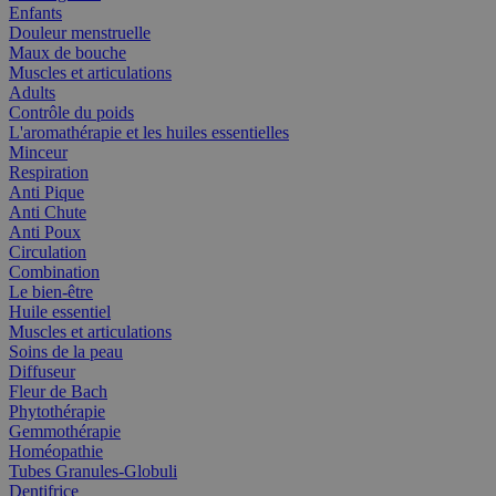
Enfants
Douleur menstruelle
Maux de bouche
Muscles et articulations
Adults
Contrôle du poids
L'aromathérapie et les huiles essentielles
Minceur
Respiration
Anti Pique
Anti Chute
Anti Poux
Circulation
Combination
Le bien-être
Huile essentiel
Muscles et articulations
Soins de la peau
Diffuseur
Fleur de Bach
Phytothérapie
Gemmothérapie
Homéopathie
Tubes Granules-Globuli
Dentifrice