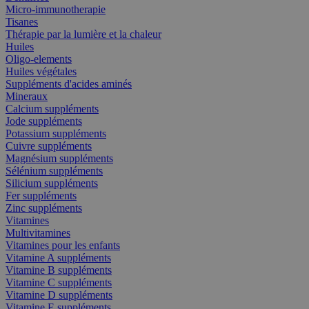
Micro-immunotherapie
Tisanes
Thérapie par la lumière et la chaleur
Huiles
Oligo-elements
Huiles végétales
Suppléments d'acides aminés
Mineraux
Calcium suppléments
Jode suppléments
Potassium suppléments
Cuivre suppléments
Magnésium suppléments
Sélénium suppléments
Silicium suppléments
Fer suppléments
Zinc suppléments
Vitamines
Multivitamines
Vitamines pour les enfants
Vitamine A suppléments
Vitamine B suppléments
Vitamine C suppléments
Vitamine D suppléments
Vitamine E suppléments