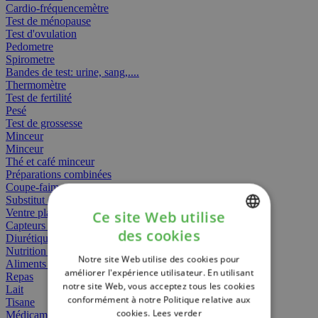
Cardio-fréquencemètre
Test de ménopause
Test d'ovulation
Pedometre
Spirometre
Bandes de test: urine, sang,....
Thermomètre
Test de fertilité
Pesé
Test de grossesse
Minceur
Minceur
Thé et café minceur
Préparations combinées
Coupe-faim
Substitut de repas
Ventre plat
Ce site Web utilise
Capteurs gras
des cookies
Diurétiques
DUTCH
Nutrition spécifique
Notre site Web utilise des cookies pour
FRENCH
Aliments Bébé
améliorer l'expérience utilisateur. En utilisant
Repas
notre site Web, vous acceptez tous les cookies
ENGLISH
Lait
conformément à notre Politique relative aux
Tisane
cookies.
Lees verder
Médicament