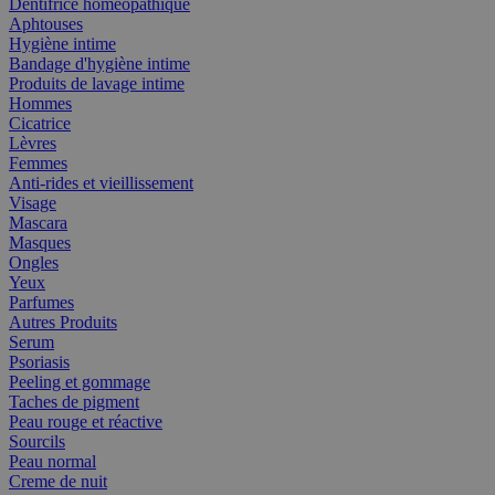
Dentifrice homéopathique
Aphtouses
Hygiène intime
Bandage d'hygiène intime
Produits de lavage intime
Hommes
Cicatrice
Lèvres
Femmes
Anti-rides et vieillissement
Visage
Mascara
Masques
Ongles
Yeux
Parfumes
Autres Produits
Serum
Psoriasis
Peeling et gommage
Taches de pigment
Peau rouge et réactive
Sourcils
Peau normal
Creme de nuit