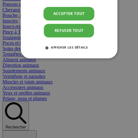
Pigeons et oiseaux
Chevaux
ACCEPTER TOUT
Bouche, gueule et bec
Insectes
Insect-repellent
REFUSER TOUT
Pince à Tiques
Soulagement des Piqûres
Puces et tiques
AFFICHER LES DÉTAILS
Soins des plaies animaux
Tempêtes et stress animaux
Aliment animaux
STRICTEMENT NÉCESSAIRES
Digestion animaux
Supplements animaux
PERFORMANCE
CIBLAGE
Vermifuge et parasites
Muscles et joints animaux
Accessoires animaux
FONCTIONNALITÉ
Yeux et oreilles animaux
Pelage, peau et plumes
Strictement nécessaires
Performance
Rechercher
Ciblage
Fonctionnalité