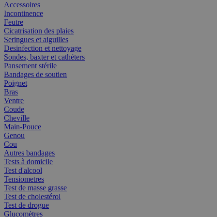
Accessoires
Incontinence
Feutre
Cicatrisation des plaies
Seringues et aiguilles
Desinfection et nettoyage
Sondes, baxter et cathéters
Pansement stérile
Bandages de soutien
Poignet
Bras
Ventre
Coude
Cheville
Main-Pouce
Genou
Cou
Autres bandages
Tests à domicile
Test d'alcool
Tensiometres
Test de masse grasse
Test de cholestérol
Test de drogue
Glucomètres