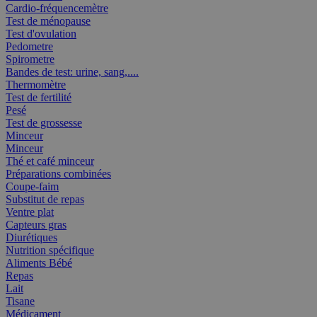
Cardio-fréquencemètre
Test de ménopause
Test d'ovulation
Pedometre
Spirometre
Bandes de test: urine, sang,....
Thermomètre
Test de fertilité
Pesé
Test de grossesse
Minceur
Minceur
Thé et café minceur
Préparations combinées
Coupe-faim
Substitut de repas
Ventre plat
Capteurs gras
Diurétiques
Nutrition spécifique
Aliments Bébé
Repas
Lait
Tisane
Médicament