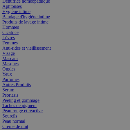
Dentifrice homéopathique
Aphtouses
Hygiène intime
Bandage d'hygiène intime
Produits de lavage intime
Hommes
Cicatrice
Lèvres
Femmes
Anti-rides et vieillissement
Visage
Mascara
Masques
Ongles
Yeux
Parfumes
Autres Produits
Serum
Psoriasis
Peeling et gommage
Taches de pigment
Peau rouge et réactive
Sourcils
Peau normal
Creme de nuit