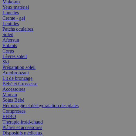
Make-up
Yeux matériel
Lunettes
Creme - gel
Lentilles
Patchs oculaires
Soleil
Aftersun
Enfants
Corps
Lèvres soleil
Ski
Préparation soleil
Autobronzant
Lit de bronzage
Bébé et Grossesse
Accessoires
Maman
Soins Bébé
Hémorragie et déshydratation des plaies
Compresses
EHBO
Thérapie froid-chaud
Plâtres et accessoires
Dispositifs médicaux