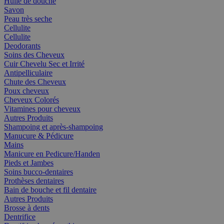
Huile de douche
Savon
Peau très seche
Cellulite
Cellulite
Deodorants
Soins des Cheveux
Cuir Chevelu Sec et Irrité
Antipelliculaire
Chute des Cheveux
Poux cheveux
Cheveux Colorés
Vitamines pour cheveux
Autres Produits
Shampoing et après-shampoing
Manucure & Pédicure
Mains
Manicure en Pedicure/Handen
Pieds et Jambes
Soins bucco-dentaires
Prothèses dentaires
Bain de bouche et fil dentaire
Autres Produits
Brosse à dents
Dentrifice