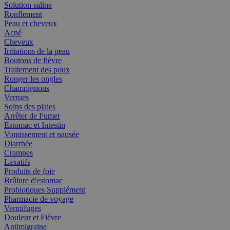
Solution saline
Ronflement
Peau et cheveux
Acné
Cheveux
Irritations de la peau
Boutons de fièvre
Traitement des poux
Ronger les ongles
Champignons
Verrues
Soins des plaies
Arrêter de Fumer
Estomac et Intestin
Vomissement et nausée
Diarrhée
Crampes
Laxatifs
Produits de foie
Brûlure d'estomac
Probiotiques Supplément
Pharmacie de voyage
Vermifuges
Douleur et Fièvre
Antimigraine