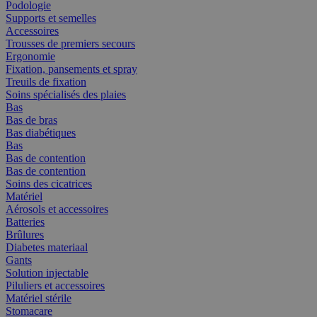
Podologie
Supports et semelles
Accessoires
Trousses de premiers secours
Ergonomie
Fixation, pansements et spray
Treuils de fixation
Soins spécialisés des plaies
Bas
Bas de bras
Bas diabétiques
Bas
Bas de contention
Bas de contention
Soins des cicatrices
Matériel
Aérosols et accessoires
Batteries
Brûlures
Diabetes materiaal
Gants
Solution injectable
Piluliers et accessoires
Matériel stérile
Stomacare