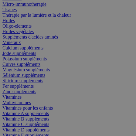
Micro-immunotherapie
Tisanes
Thérapie par la lumière et la chaleur
Huiles
Oligo-elements
Huiles végétales
Suppléments d'acides aminés
Mineraux
Calcium suppléments
Jode suppléments
Potassium suppléments
Cuivre suppléments
Magnésium suppléments
Sélénium suppléments
Silicium suppléments
Fer suppléments
Zinc suppléments
Vitamines
Multivitamines
Vitamines pour les enfants
Vitamine A suppléments
Vitamine B suppléments
Vitamine C suppléments
Vitamine D suppléments
Vitamine E suppléments