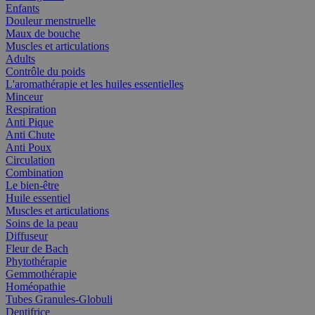
Enfants
Douleur menstruelle
Maux de bouche
Muscles et articulations
Adults
Contrôle du poids
L'aromathérapie et les huiles essentielles
Minceur
Respiration
Anti Pique
Anti Chute
Anti Poux
Circulation
Combination
Le bien-être
Huile essentiel
Muscles et articulations
Soins de la peau
Diffuseur
Fleur de Bach
Phytothérapie
Gemmothérapie
Homéopathie
Tubes Granules-Globuli
Dentifrice