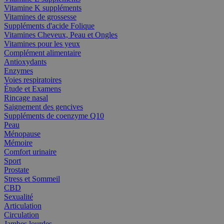
Vitamine K suppléments
Vitamines de grossesse
Suppléments d'acide Folique
Vitamines Cheveux, Peau et Ongles
Vitamines pour les yeux
Complément alimentaire
Antioxydants
Enzymes
Voies respiratoires
Étude et Examens
Rincage nasal
Saignement des gencives
Suppléments de coenzyme Q10
Peau
Ménopause
Mémoire
Comfort urinaire
Sport
Prostate
Stress et Sommeil
CBD
Sexualité
Articulation
Circulation
Jambes lourdes