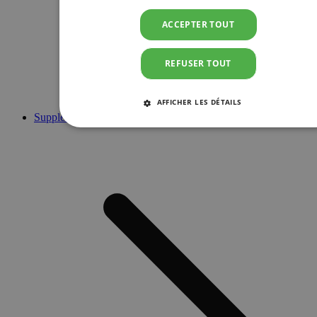
ACCEPTER TOUT
REFUSER TOUT
AFFICHER LES DÉTAILS
Suppléments
STRICTEMENT NÉCESSAIRES
PERFORMANCE
CIBLAGE
FONCTIONNALITÉ
Strictement nécessaires
Performance
Ciblage
Fonctionnalité
Les cookies strictement nécessaires habilitent des