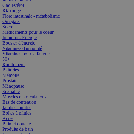
Cholestérol
Riz rouge
Flore intestinale - métabolisme
Omega 3
Sucre
Médicaments pour le coeur
Immuno - Energie
Booster d'énergie
Vitamines d'imuunité
Vitamines pour la faitgue
50+
Ronflement
Batteries
Mémoire
Prostate
Ménopause
Sexualité
Muscles et articulations
Bas de contention
Jambes lourdes
Boîtes à pilules
Acne
Bain et douche
Produits de bain