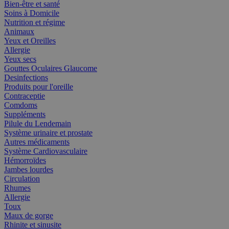
Bien-être et santé
Soins à Domicile
Nutrition et régime
Animaux
Yeux et Oreilles
Allergie
Yeux secs
Gouttes Oculaires Glaucome
Desinfections
Produits pour l'oreille
Contraceptie
Comdoms
Suppléments
Pilule du Lendemain
Système urinaire et prostate
Autres médicaments
Système Cardiovasculaire
Hémorroïdes
Jambes lourdes
Circulation
Rhumes
Allergie
Toux
Maux de gorge
Rhinite et sinusite