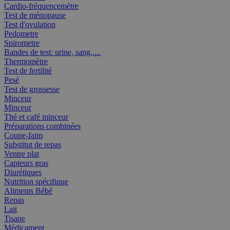
Cardio-fréquencemètre
Test de ménopause
Test d'ovulation
Pedometre
Spirometre
Bandes de test: urine, sang,....
Thermomètre
Test de fertilité
Pesé
Test de grossesse
Minceur
Minceur
Thé et café minceur
Préparations combinées
Coupe-faim
Substitut de repas
Ventre plat
Capteurs gras
Diurétiques
Nutrition spécifique
Aliments Bébé
Repas
Lait
Tisane
Médicament