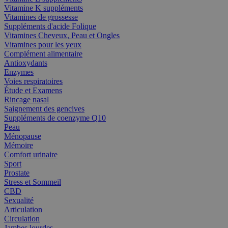
Vitamine K suppléments
Vitamines de grossesse
Suppléments d'acide Folique
Vitamines Cheveux, Peau et Ongles
Vitamines pour les yeux
Complément alimentaire
Antioxydants
Enzymes
Voies respiratoires
Étude et Examens
Rincage nasal
Saignement des gencives
Suppléments de coenzyme Q10
Peau
Ménopause
Mémoire
Comfort urinaire
Sport
Prostate
Stress et Sommeil
CBD
Sexualité
Articulation
Circulation
Jambes lourdes