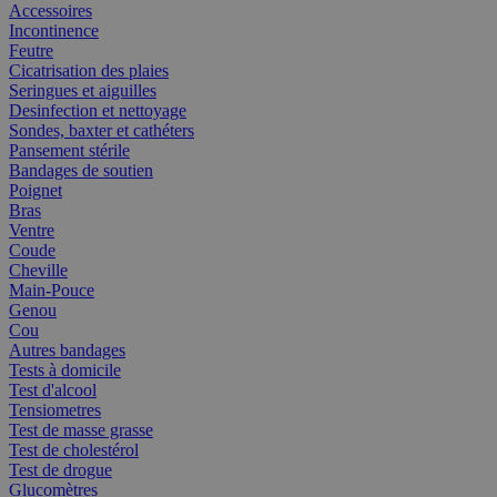
Accessoires
Incontinence
Feutre
Cicatrisation des plaies
Seringues et aiguilles
Desinfection et nettoyage
Sondes, baxter et cathéters
Pansement stérile
Bandages de soutien
Poignet
Bras
Ventre
Coude
Cheville
Main-Pouce
Genou
Cou
Autres bandages
Tests à domicile
Test d'alcool
Tensiometres
Test de masse grasse
Test de cholestérol
Test de drogue
Glucomètres