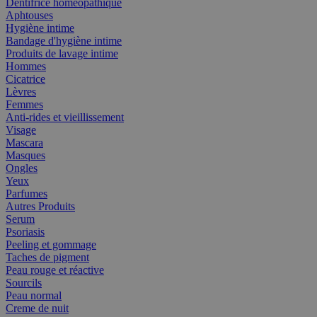
Dentifrice homéopathique
Aphtouses
Hygiène intime
Bandage d'hygiène intime
Produits de lavage intime
Hommes
Cicatrice
Lèvres
Femmes
Anti-rides et vieillissement
Visage
Mascara
Masques
Ongles
Yeux
Parfumes
Autres Produits
Serum
Psoriasis
Peeling et gommage
Taches de pigment
Peau rouge et réactive
Sourcils
Peau normal
Creme de nuit