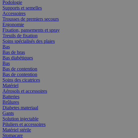
Podologie
Supports et semelles
Accessoires
Trousses de premiers secours
Ergonomie
Fixation, pansements et spray
Treuils de fixation
Soins spécialisés des plaies
Bas
Bas de bras
Bas diabétiques
Bas
Bas de contention
Bas de contention
Soins des cicatrices
Matériel
Aérosols et accessoires
Batteries
Brûlures
Diabetes materiaal
Gants
Solution injectable
Piluliers et accessoires
Matériel stérile
Stomacare