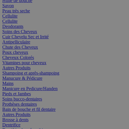
Huile de douche
Savon
Peau très seche
Cellulite
Cellulite
Deodorants
Soins des Cheveux
Cuir Chevelu Sec et Irrité
Antipelliculaire
Chute des Cheveux
Poux cheveux
Cheveux Colorés
Vitamines pour cheveux
Autres Produits
Shampoing et après-shampoing
Manucure & Pédicure
Mains
Manicure en Pedicure/Handen
Pieds et Jambes
Soins bucco-dentaires
Prothèses dentaires
Bain de bouche et fil dentaire
Autres Produits
Brosse à dents
Dentrifice