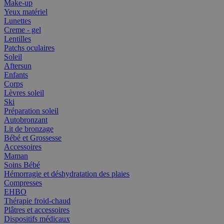
Make-up
Yeux matériel
Lunettes
Creme - gel
Lentilles
Patchs oculaires
Soleil
Aftersun
Enfants
Corps
Lèvres soleil
Ski
Préparation soleil
Autobronzant
Lit de bronzage
Bébé et Grossesse
Accessoires
Maman
Soins Bébé
Hémorragie et déshydratation des plaies
Compresses
EHBO
Thérapie froid-chaud
Plâtres et accessoires
Dispositifs médicaux