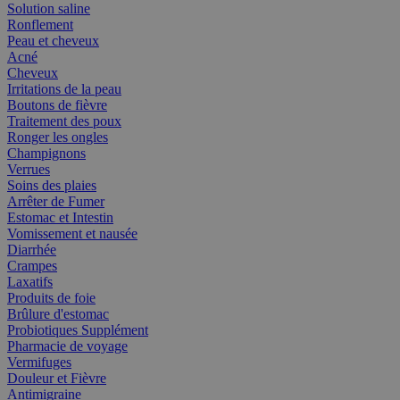
Solution saline
Ronflement
Peau et cheveux
Acné
Cheveux
Irritations de la peau
Boutons de fièvre
Traitement des poux
Ronger les ongles
Champignons
Verrues
Soins des plaies
Arrêter de Fumer
Estomac et Intestin
Vomissement et nausée
Diarrhée
Crampes
Laxatifs
Produits de foie
Brûlure d'estomac
Probiotiques Supplément
Pharmacie de voyage
Vermifuges
Douleur et Fièvre
Antimigraine