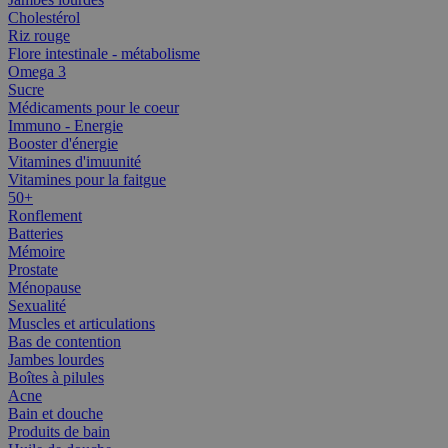
Cholestérol
Riz rouge
Flore intestinale - métabolisme
Omega 3
Sucre
Médicaments pour le coeur
Immuno - Energie
Booster d'énergie
Vitamines d'imuunité
Vitamines pour la faitgue
50+
Ronflement
Batteries
Mémoire
Prostate
Ménopause
Sexualité
Muscles et articulations
Bas de contention
Jambes lourdes
Boîtes à pilules
Acne
Bain et douche
Produits de bain