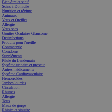
Bien-être et santé
Soins à Domicile
Nutrition et régime
Animaux
Yeux et Oreilles
Allergie
Yeux secs
Gouttes Oculaires Glaucome
Desinfections
Produits pour l'oreille
Contraceptie
Comdoms
Suppléments
Pilule du Lendemain
Système urinaire et prostate
Autres médicaments
Système Cardiovasculaire
Hémorroïdes
Jambes lourdes
Circulation
Rhumes
Allergie
Toux
Maux de gorge
Rhinite et sinusite