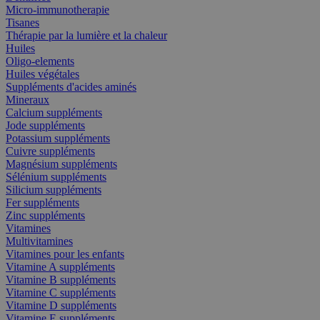
Micro-immunotherapie
Tisanes
Thérapie par la lumière et la chaleur
Huiles
Oligo-elements
Huiles végétales
Suppléments d'acides aminés
Mineraux
Calcium suppléments
Jode suppléments
Potassium suppléments
Cuivre suppléments
Magnésium suppléments
Sélénium suppléments
Silicium suppléments
Fer suppléments
Zinc suppléments
Vitamines
Multivitamines
Vitamines pour les enfants
Vitamine A suppléments
Vitamine B suppléments
Vitamine C suppléments
Vitamine D suppléments
Vitamine E suppléments