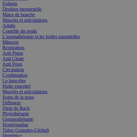
Enfants
Douleur menstruelle
Maux de bouche
Muscles et articulations
Adults
Contrôle du poids
L'aromathérapie et les huiles essentielles
Minceur
Respiration
Anti Pique
Anti Chute
Anti Poux
Circulation
Combination
Le bien-être
Huile essentiel
Muscles et articulations
Soins de la peau
Diffuseur
Fleur de Bach
Phytothérapie
Gemmothérapie
Homéopathie
Tubes Granules-Globuli
Dentifrice