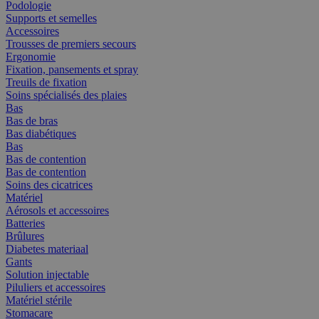
Podologie
Supports et semelles
Accessoires
Trousses de premiers secours
Ergonomie
Fixation, pansements et spray
Treuils de fixation
Soins spécialisés des plaies
Bas
Bas de bras
Bas diabétiques
Bas
Bas de contention
Bas de contention
Soins des cicatrices
Matériel
Aérosols et accessoires
Batteries
Brûlures
Diabetes materiaal
Gants
Solution injectable
Piluliers et accessoires
Matériel stérile
Stomacare