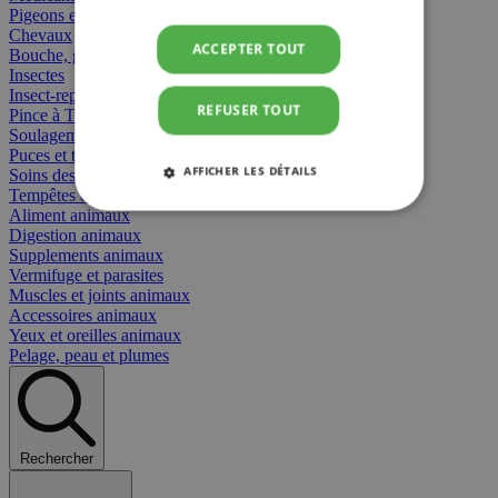
Pigeons et oiseaux
Chevaux
ACCEPTER TOUT
Bouche, gueule et bec
Insectes
Insect-repellent
REFUSER TOUT
Pince à Tiques
Soulagement des Piqûres
Puces et tiques
AFFICHER LES DÉTAILS
Soins des plaies animaux
Tempêtes et stress animaux
Aliment animaux
STRICTEMENT NÉCESSAIRES
Digestion animaux
Supplements animaux
PERFORMANCE
CIBLAGE
Vermifuge et parasites
Muscles et joints animaux
Accessoires animaux
FONCTIONNALITÉ
Yeux et oreilles animaux
Pelage, peau et plumes
Strictement nécessaires
Performance
Rechercher
Ciblage
Fonctionnalité