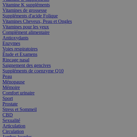
Vitamine K suppléments
Vitamines de grossesse
Suppléments d'acide Folique
Vitamines Cheveux, Peau et Ongles
Vitamines pour les yeux
Complément alimentaire
Antioxydants
Enzymes
Voies respiratoires
Étude et Examens
Rincage nasal
Saignement des gencives
Suppléments de coenzyme Q10
Peau
Ménopause
Mémoire
Comfort urinaire
Sport
Prostate
Stress et Sommeil
CBD
Sexualité
Articulation
Circulation
Jambes lourdes