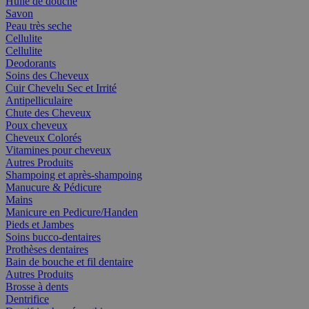
Huile de douche
Savon
Peau très seche
Cellulite
Cellulite
Deodorants
Soins des Cheveux
Cuir Chevelu Sec et Irrité
Antipelliculaire
Chute des Cheveux
Poux cheveux
Cheveux Colorés
Vitamines pour cheveux
Autres Produits
Shampoing et après-shampoing
Manucure & Pédicure
Mains
Manicure en Pedicure/Handen
Pieds et Jambes
Soins bucco-dentaires
Prothèses dentaires
Bain de bouche et fil dentaire
Autres Produits
Brosse à dents
Dentrifice