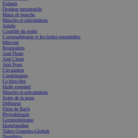
Enfants
Douleur menstruelle
Maux de bouche
Muscles et articulations
Adults
Contrôle du poids
L'aromathérapie et les huiles essentielles
Minceur
Respiration
Anti Pique
Anti Chute
Anti Poux
Circulation
Combination
Le bien-être
Huile essentiel
Muscles et articulations
Soins de la peau
Diffuseur
Fleur de Bach
Phytothérapie
Gemmothérapie
Homéopathie
Tubes Granules-Globuli
Dentifrice