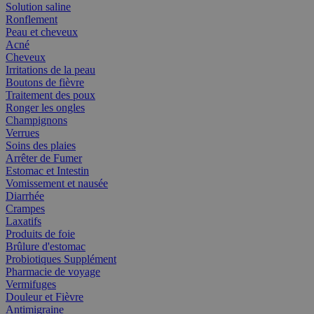
Solution saline
Ronflement
Peau et cheveux
Acné
Cheveux
Irritations de la peau
Boutons de fièvre
Traitement des poux
Ronger les ongles
Champignons
Verrues
Soins des plaies
Arrêter de Fumer
Estomac et Intestin
Vomissement et nausée
Diarrhée
Crampes
Laxatifs
Produits de foie
Brûlure d'estomac
Probiotiques Supplément
Pharmacie de voyage
Vermifuges
Douleur et Fièvre
Antimigraine