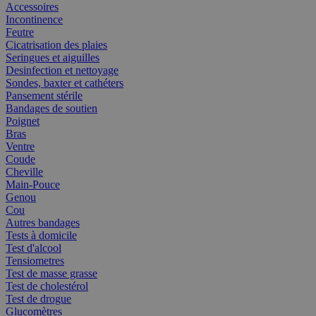
Accessoires
Incontinence
Feutre
Cicatrisation des plaies
Seringues et aiguilles
Desinfection et nettoyage
Sondes, baxter et cathéters
Pansement stérile
Bandages de soutien
Poignet
Bras
Ventre
Coude
Cheville
Main-Pouce
Genou
Cou
Autres bandages
Tests à domicile
Test d'alcool
Tensiometres
Test de masse grasse
Test de cholestérol
Test de drogue
Glucomètres