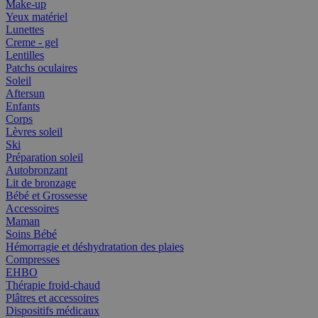
Make-up
Yeux matériel
Lunettes
Creme - gel
Lentilles
Patchs oculaires
Soleil
Aftersun
Enfants
Corps
Lèvres soleil
Ski
Préparation soleil
Autobronzant
Lit de bronzage
Bébé et Grossesse
Accessoires
Maman
Soins Bébé
Hémorragie et déshydratation des plaies
Compresses
EHBO
Thérapie froid-chaud
Plâtres et accessoires
Dispositifs médicaux