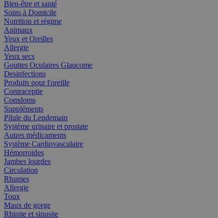
Bien-être et santé
Soins à Domicile
Nutrition et régime
Animaux
Yeux et Oreilles
Allergie
Yeux secs
Gouttes Oculaires Glaucome
Desinfections
Produits pour l'oreille
Contraceptie
Comdoms
Suppléments
Pilule du Lendemain
Système urinaire et prostate
Autres médicaments
Système Cardiovasculaire
Hémorroïdes
Jambes lourdes
Circulation
Rhumes
Allergie
Toux
Maux de gorge
Rhinite et sinusite