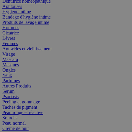
Dentifrice homéopathique
Aphtouses
Hygiène intime
Bandage d'hygiène intime
Produits de lavage intime
Hommes
Cicatrice
Lèvres
Femmes
Anti-rides et vieillissement
Visage
Mascara
Masques
Ongles
Yeux
Parfumes
Autres Produits
Serum
Psoriasis
Peeling et gommage
Taches de pigment
Peau rouge et réactive
Sourcils
Peau normal
Creme de nuit