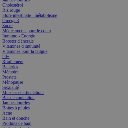
Cholestérol
Riz rouge
Flore intestinale - métabolisme
Omega 3
Sucre
Médicaments pour le coeur
Immuno - Energie
Booster d'énergie
Vitamines d'imuunité
Vitamines pour la faitgue
50+
Ronflement
Batteries
Mémoire
Prostate
Ménopause
Sexualité
Muscles et articulations
Bas de contention
Jambes lourdes
Boîtes à pilules
Acne
Bain et douche
Produits de bain