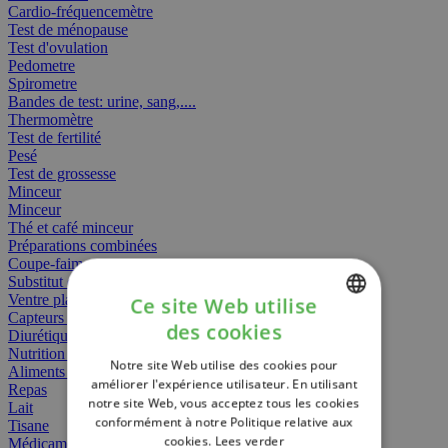
Cardio-fréquencemètre
Test de ménopause
Test d'ovulation
Pedometre
Spirometre
Bandes de test: urine, sang,....
Thermomètre
Test de fertilité
Pesé
Test de grossesse
Minceur
Minceur
Thé et café minceur
Préparations combinées
Coupe-faim
Substitut de repas
Ventre plat
Ce site Web utilise
Capteurs gras
des cookies
Diurétiques
DUTCH
Nutrition spécifique
Notre site Web utilise des cookies pour
FRENCH
Aliments Bébé
améliorer l'expérience utilisateur. En utilisant
Repas
notre site Web, vous acceptez tous les cookies
ENGLISH
Lait
conformément à notre Politique relative aux
Tisane
cookies.
Lees verder
Médicament