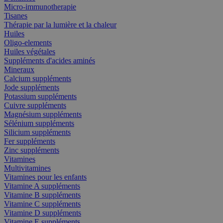
Micro-immunotherapie
Tisanes
Thérapie par la lumière et la chaleur
Huiles
Oligo-elements
Huiles végétales
Suppléments d'acides aminés
Mineraux
Calcium suppléments
Jode suppléments
Potassium suppléments
Cuivre suppléments
Magnésium suppléments
Sélénium suppléments
Silicium suppléments
Fer suppléments
Zinc suppléments
Vitamines
Multivitamines
Vitamines pour les enfants
Vitamine A suppléments
Vitamine B suppléments
Vitamine C suppléments
Vitamine D suppléments
Vitamine E suppléments