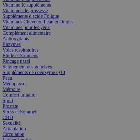
Vitamine K suppléments
Vitamines de grossesse
Suppléments d'acide Folique
Vitamines Cheveux, Peau et Ongles
Vitamines pour les yeux
Complément alimentaire
Antioxydants
Enzymes
Voies respiratoires
Étude et Examens
Rincage nasal
Saignement des gencives
Suppléments de coenzyme Q10
Peau
Ménopause
Mémoire
Comfort urinaire
Sport
Prostate
Stress et Sommeil
CBD
Sexualité
Articulation
Circulation
Jambes lourdes