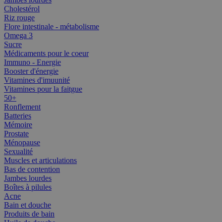
Cholestérol
Riz rouge
Flore intestinale - métabolisme
Omega 3
Sucre
Médicaments pour le coeur
Immuno - Energie
Booster d'énergie
Vitamines d'imuunité
Vitamines pour la faitgue
50+
Ronflement
Batteries
Mémoire
Prostate
Ménopause
Sexualité
Muscles et articulations
Bas de contention
Jambes lourdes
Boîtes à pilules
Acne
Bain et douche
Produits de bain