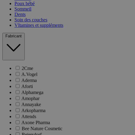
Poux bébé
Sommeil
Dents
Soin des couches
VItamines et suppléments
Fabricant
2Cme
A.Vogel
Aderma
Aforti
Alphamega
Amophar
Annayake
Arkopharma
Attends
Axone Pharma
Bee Nature Cosmetic
Beiersdorf