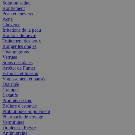
Solution saline
Ronflement
Peau et cheveux
Acné
Cheveux
Irritations de la peau
Boutons de fièvre
Traitement des poux
Ronger les ongles
Champignons
Verrues
Soins des plaies
Arrêter de Fumer
Estomac et Intestin
Vomissement et nausée
Diarrhée
Crampes
Laxatifs
Produits de foie
Brûlure d'estomac
Probiotiques Supplément
Pharmacie de voyage
Vermifuges
Douleur et Fièvre
Antimigraine