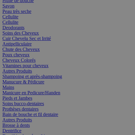
Huile de douche
Savon
Peau très seche
Cellulite
Cellulite
Deodorants
Soins des Cheveux
Cuir Chevelu Sec et Irrité
Antipelliculaire
Chute des Cheveux
Poux cheveux
Cheveux Colorés
Vitamines pour cheveux
Autres Produits
Shampoing et après-shampoing
Manucure & Pédicure
Mains
Manicure en Pedicure/Handen
Pieds et Jambes
Soins bucco-dentaires
Prothèses dentaires
Bain de bouche et fil dentaire
Autres Produits
Brosse à dents
Dentrifice