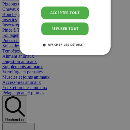
Pigeons et oiseaux
Chevaux
ACCEPTER TOUT
Bouche, gueule et bec
Insectes
Insect-repellent
REFUSER TOUT
Pince à Tiques
Soulagement des Piqûres
Puces et tiques
AFFICHER LES DÉTAILS
Soins des plaies animaux
Tempêtes et stress animaux
Aliment animaux
STRICTEMENT NÉCESSAIRES
Digestion animaux
Supplements animaux
PERFORMANCE
CIBLAGE
Vermifuge et parasites
Muscles et joints animaux
Accessoires animaux
FONCTIONNALITÉ
Yeux et oreilles animaux
Pelage, peau et plumes
Strictement nécessaires
Performance
Rechercher
Ciblage
Fonctionnalité