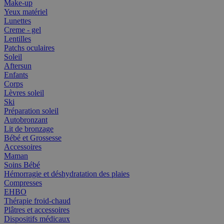
Make-up
Yeux matériel
Lunettes
Creme - gel
Lentilles
Patchs oculaires
Soleil
Aftersun
Enfants
Corps
Lèvres soleil
Ski
Préparation soleil
Autobronzant
Lit de bronzage
Bébé et Grossesse
Accessoires
Maman
Soins Bébé
Hémorragie et déshydratation des plaies
Compresses
EHBO
Thérapie froid-chaud
Plâtres et accessoires
Dispositifs médicaux