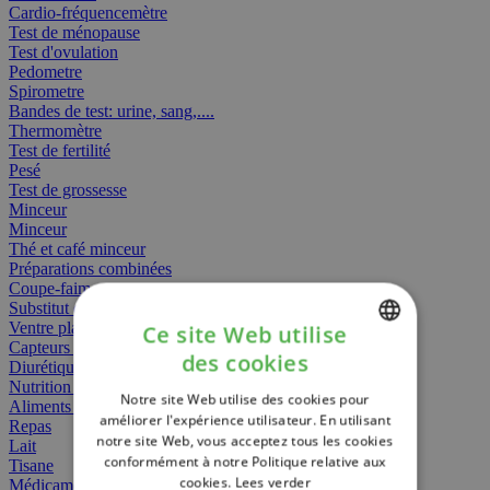
Cardio-fréquencemètre
Test de ménopause
Test d'ovulation
Pedometre
Spirometre
Bandes de test: urine, sang,....
Thermomètre
Test de fertilité
Pesé
Test de grossesse
Minceur
Minceur
Thé et café minceur
Préparations combinées
Coupe-faim
Substitut de repas
Ventre plat
Ce site Web utilise
Capteurs gras
des cookies
Diurétiques
DUTCH
Nutrition spécifique
Notre site Web utilise des cookies pour
FRENCH
Aliments Bébé
améliorer l'expérience utilisateur. En utilisant
Repas
notre site Web, vous acceptez tous les cookies
ENGLISH
Lait
conformément à notre Politique relative aux
Tisane
cookies.
Lees verder
Médicament