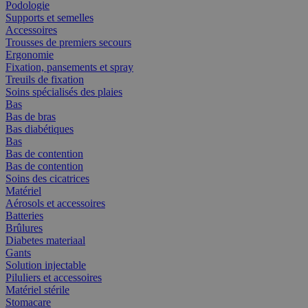
Podologie
Supports et semelles
Accessoires
Trousses de premiers secours
Ergonomie
Fixation, pansements et spray
Treuils de fixation
Soins spécialisés des plaies
Bas
Bas de bras
Bas diabétiques
Bas
Bas de contention
Bas de contention
Soins des cicatrices
Matériel
Aérosols et accessoires
Batteries
Brûlures
Diabetes materiaal
Gants
Solution injectable
Piluliers et accessoires
Matériel stérile
Stomacare