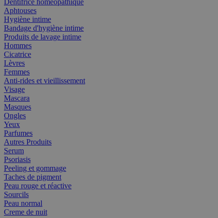
Dentifrice homéopathique
Aphtouses
Hygiène intime
Bandage d'hygiène intime
Produits de lavage intime
Hommes
Cicatrice
Lèvres
Femmes
Anti-rides et vieillissement
Visage
Mascara
Masques
Ongles
Yeux
Parfumes
Autres Produits
Serum
Psoriasis
Peeling et gommage
Taches de pigment
Peau rouge et réactive
Sourcils
Peau normal
Creme de nuit