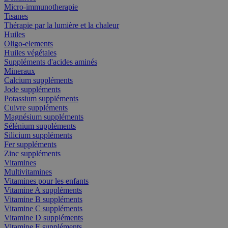
Micro-immunotherapie
Tisanes
Thérapie par la lumière et la chaleur
Huiles
Oligo-elements
Huiles végétales
Suppléments d'acides aminés
Mineraux
Calcium suppléments
Jode suppléments
Potassium suppléments
Cuivre suppléments
Magnésium suppléments
Sélénium suppléments
Silicium suppléments
Fer suppléments
Zinc suppléments
Vitamines
Multivitamines
Vitamines pour les enfants
Vitamine A suppléments
Vitamine B suppléments
Vitamine C suppléments
Vitamine D suppléments
Vitamine E suppléments