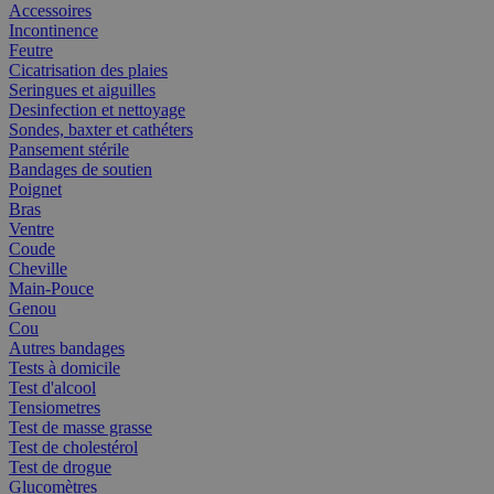
Accessoires
Incontinence
Feutre
Cicatrisation des plaies
Seringues et aiguilles
Desinfection et nettoyage
Sondes, baxter et cathéters
Pansement stérile
Bandages de soutien
Poignet
Bras
Ventre
Coude
Cheville
Main-Pouce
Genou
Cou
Autres bandages
Tests à domicile
Test d'alcool
Tensiometres
Test de masse grasse
Test de cholestérol
Test de drogue
Glucomètres