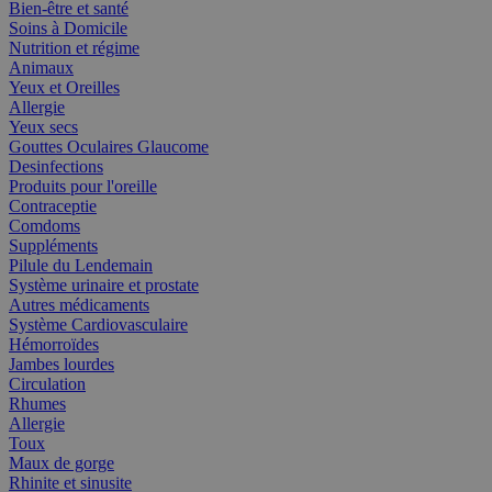
Bien-être et santé
Soins à Domicile
Nutrition et régime
Animaux
Yeux et Oreilles
Allergie
Yeux secs
Gouttes Oculaires Glaucome
Desinfections
Produits pour l'oreille
Contraceptie
Comdoms
Suppléments
Pilule du Lendemain
Système urinaire et prostate
Autres médicaments
Système Cardiovasculaire
Hémorroïdes
Jambes lourdes
Circulation
Rhumes
Allergie
Toux
Maux de gorge
Rhinite et sinusite