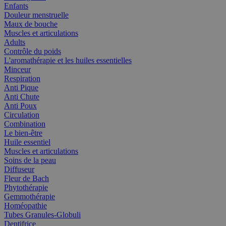
Enfants
Douleur menstruelle
Maux de bouche
Muscles et articulations
Adults
Contrôle du poids
L'aromathérapie et les huiles essentielles
Minceur
Respiration
Anti Pique
Anti Chute
Anti Poux
Circulation
Combination
Le bien-être
Huile essentiel
Muscles et articulations
Soins de la peau
Diffuseur
Fleur de Bach
Phytothérapie
Gemmothérapie
Homéopathie
Tubes Granules-Globuli
Dentifrice