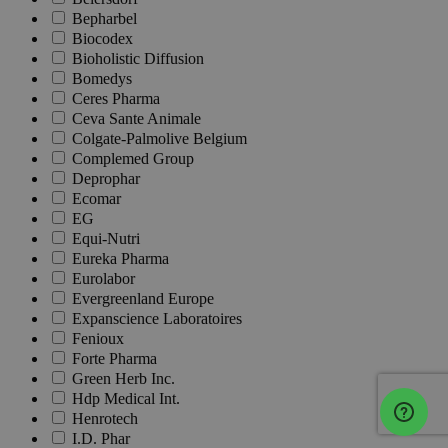
Bepharbel
Biocodex
Bioholistic Diffusion
Bomedys
Ceres Pharma
Ceva Sante Animale
Colgate-Palmolive Belgium
Complemed Group
Deprophar
Ecomar
EG
Equi-Nutri
Eureka Pharma
Eurolabor
Evergreenland Europe
Expanscience Laboratoires
Fenioux
Forte Pharma
Green Herb Inc.
Hdp Medical Int.
Henrotech
I.D. Phar