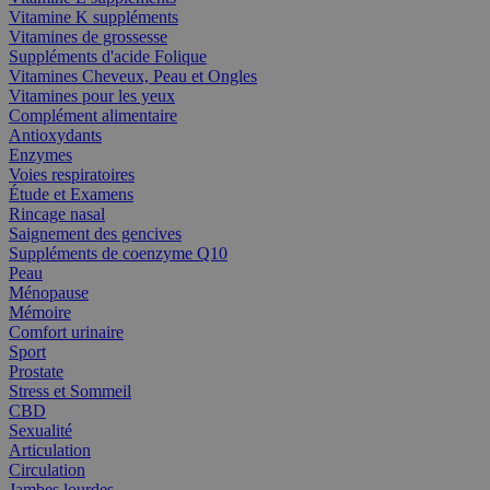
Vitamine K suppléments
Vitamines de grossesse
Suppléments d'acide Folique
Vitamines Cheveux, Peau et Ongles
Vitamines pour les yeux
Complément alimentaire
Antioxydants
Enzymes
Voies respiratoires
Étude et Examens
Rincage nasal
Saignement des gencives
Suppléments de coenzyme Q10
Peau
Ménopause
Mémoire
Comfort urinaire
Sport
Prostate
Stress et Sommeil
CBD
Sexualité
Articulation
Circulation
Jambes lourdes