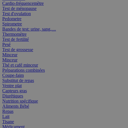
Cardio-fréquencemètre
Test de ménopause
Test d'ovulation
Pedometre
Spirometre
Bandes de test: urine, sang,....
Thermomètre
Test de fertilité
Pesé
Test de grossesse
Minceur
Minceur
Thé et café minceur
Préparations combinées
Coupe-faim
Substitut de repas
Ventre plat
Capteurs gras
Diurétiques
Nutrition spécifique
Aliments Bébé
Repas
Lait
Tisane
Médicament