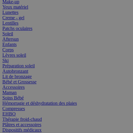
Make-up
Yeux matériel
Lunettes
Creme - gel
Lentilles
Patchs oculaires
Soleil
Aftersun
Enfants
Corps
Lèvres soleil
Ski
Préparation soleil
Autobronzant
Lit de bronzage
Bébé et Grossesse
Accessoires
Maman
Soins Bébé
Hémorragie et déshydratation des plaies
Compresses
EHBO
Thérapie froid-chaud
Plâtres et accessoires
Dispositifs médicaux