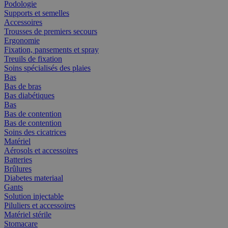
Podologie
Supports et semelles
Accessoires
Trousses de premiers secours
Ergonomie
Fixation, pansements et spray
Treuils de fixation
Soins spécialisés des plaies
Bas
Bas de bras
Bas diabétiques
Bas
Bas de contention
Bas de contention
Soins des cicatrices
Matériel
Aérosols et accessoires
Batteries
Brûlures
Diabetes materiaal
Gants
Solution injectable
Piluliers et accessoires
Matériel stérile
Stomacare