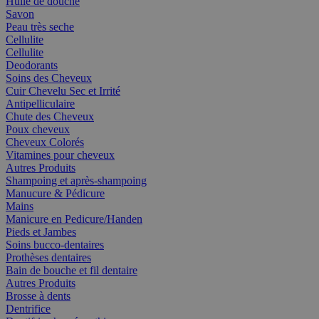
Huile de douche
Savon
Peau très seche
Cellulite
Cellulite
Deodorants
Soins des Cheveux
Cuir Chevelu Sec et Irrité
Antipelliculaire
Chute des Cheveux
Poux cheveux
Cheveux Colorés
Vitamines pour cheveux
Autres Produits
Shampoing et après-shampoing
Manucure & Pédicure
Mains
Manicure en Pedicure/Handen
Pieds et Jambes
Soins bucco-dentaires
Prothèses dentaires
Bain de bouche et fil dentaire
Autres Produits
Brosse à dents
Dentrifice