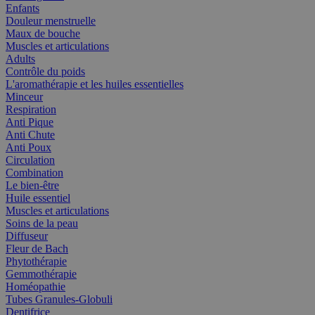
Enfants
Douleur menstruelle
Maux de bouche
Muscles et articulations
Adults
Contrôle du poids
L'aromathérapie et les huiles essentielles
Minceur
Respiration
Anti Pique
Anti Chute
Anti Poux
Circulation
Combination
Le bien-être
Huile essentiel
Muscles et articulations
Soins de la peau
Diffuseur
Fleur de Bach
Phytothérapie
Gemmothérapie
Homéopathie
Tubes Granules-Globuli
Dentifrice