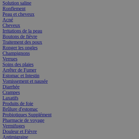
Solution saline
Ronflement
Peau et cheveux
Acné
Cheveux
Irritations de la peau
Boutons de fièvre
Traitement des poux
Ronger les ongles
Champignons
Verrues
Soins des plaies
Arrêter de Fumer
Estomac et Intestin
Vomissement et nausée
Diarrhée
Crampes
Laxatifs
Produits de foie
Brûlure d'estomac
Probiotiques Supplément
Pharmacie de voyage
Vermifuges
Douleur et Fièvre
Antimigraine