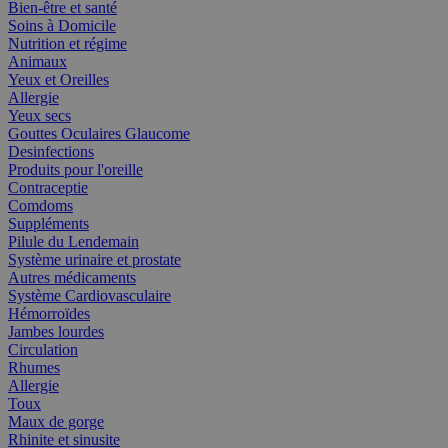
Bien-être et santé
Soins à Domicile
Nutrition et régime
Animaux
Yeux et Oreilles
Allergie
Yeux secs
Gouttes Oculaires Glaucome
Desinfections
Produits pour l'oreille
Contraceptie
Comdoms
Suppléments
Pilule du Lendemain
Système urinaire et prostate
Autres médicaments
Système Cardiovasculaire
Hémorroïdes
Jambes lourdes
Circulation
Rhumes
Allergie
Toux
Maux de gorge
Rhinite et sinusite