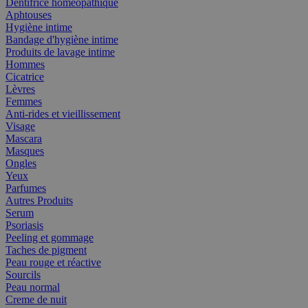
Dentifrice homéopathique
Aphtouses
Hygiène intime
Bandage d'hygiène intime
Produits de lavage intime
Hommes
Cicatrice
Lèvres
Femmes
Anti-rides et vieillissement
Visage
Mascara
Masques
Ongles
Yeux
Parfumes
Autres Produits
Serum
Psoriasis
Peeling et gommage
Taches de pigment
Peau rouge et réactive
Sourcils
Peau normal
Creme de nuit