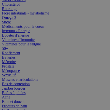
Cholestérol
Riz rouge
Flore intestinale - métabolisme
Omega 3
Sucre
Médicaments pour le coeur
Immuno - Energie
Booster d'énergie
Vitamines d'imuunité
Vitamines pour la faitgue
50+
Ronflement
Batteries
Mémoire
Prostate
Ménopause
Sexualité
Muscles et articulations
Bas de contention
Jambes lourdes
Boîtes à pilules
Acne
Bain et douche
Produits de bain