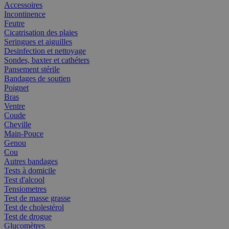
Accessoires
Incontinence
Feutre
Cicatrisation des plaies
Seringues et aiguilles
Desinfection et nettoyage
Sondes, baxter et cathéters
Pansement stérile
Bandages de soutien
Poignet
Bras
Ventre
Coude
Cheville
Main-Pouce
Genou
Cou
Autres bandages
Tests à domicile
Test d'alcool
Tensiometres
Test de masse grasse
Test de cholestérol
Test de drogue
Glucomètres