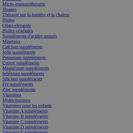
Micro-immunotherapie
Tisanes
Thérapie par la lumière et la chaleur
Huiles
Oligo-elements
Huiles végétales
Suppléments d'acides aminés
Mineraux
Calcium suppléments
Jode suppléments
Potassium suppléments
Cuivre suppléments
Magnésium suppléments
Sélénium suppléments
Silicium suppléments
Fer suppléments
Zinc suppléments
Vitamines
Multivitamines
Vitamines pour les enfants
Vitamine A suppléments
Vitamine B suppléments
Vitamine C suppléments
Vitamine D suppléments
Vitamine E suppléments