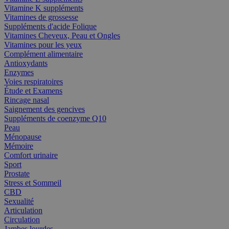
Vitamine K suppléments
Vitamines de grossesse
Suppléments d'acide Folique
Vitamines Cheveux, Peau et Ongles
Vitamines pour les yeux
Complément alimentaire
Antioxydants
Enzymes
Voies respiratoires
Étude et Examens
Rincage nasal
Saignement des gencives
Suppléments de coenzyme Q10
Peau
Ménopause
Mémoire
Comfort urinaire
Sport
Prostate
Stress et Sommeil
CBD
Sexualité
Articulation
Circulation
Jambes lourdes