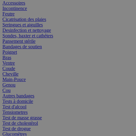
Accessoires
Incontinence
Feutre
Cicatrisation des plaies
Seringues et aiguilles
Desinfection et nettoyage
Sondes, baxter et cathéters
Pansement stérile
Bandages de soutien
Poignet
Bras
Ventre
Coude
Cheville
Main-Pouce
Genou
Cou
Autres bandages
Tests à domicile
Test d'alcool
Tensiometres
Test de masse grasse
Test de cholestérol
Test de drogue
Glucomètres