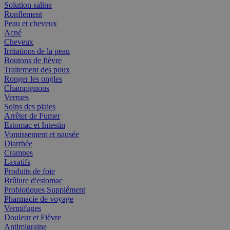
Solution saline
Ronflement
Peau et cheveux
Acné
Cheveux
Irritations de la peau
Boutons de fièvre
Traitement des poux
Ronger les ongles
Champignons
Verrues
Soins des plaies
Arrêter de Fumer
Estomac et Intestin
Vomissement et nausée
Diarrhée
Crampes
Laxatifs
Produits de foie
Brûlure d'estomac
Probiotiques Supplément
Pharmacie de voyage
Vermifuges
Douleur et Fièvre
Antimigraine