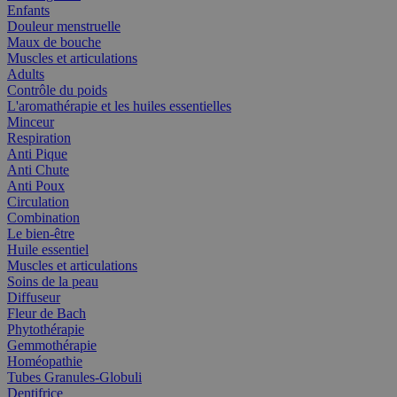
Enfants
Douleur menstruelle
Maux de bouche
Muscles et articulations
Adults
Contrôle du poids
L'aromathérapie et les huiles essentielles
Minceur
Respiration
Anti Pique
Anti Chute
Anti Poux
Circulation
Combination
Le bien-être
Huile essentiel
Muscles et articulations
Soins de la peau
Diffuseur
Fleur de Bach
Phytothérapie
Gemmothérapie
Homéopathie
Tubes Granules-Globuli
Dentifrice