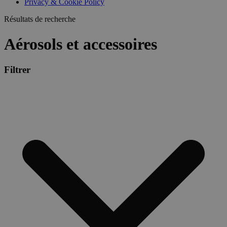
Privacy & Cookie Policy
combineren to
veel versc
gebruikerssess
Microsoft
analytische
Résultats de recherche
waardoor 
doeleinden.
kunnen w
gevolgd.
Aérosols et accessoires
Filtrer