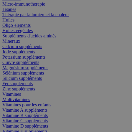
Micro-immunotherapie
Tisanes
Thérapie par la lumière et la chaleur
Huiles
Oligo-elements
Huiles végétales
Suppléments d'acides aminés
Mineraux
Calcium suppléments
Jode suppléments
Potassium suppléments
Cuivre suppléments
Magnésium suppléments
Sélénium suppléments
Silicium suppléments
Fer suppléments
Zinc suppléments
Vitamines
Multivitamines
Vitamines pour les enfants
Vitamine A suppléments
Vitamine B suppléments
Vitamine C suppléments
Vitamine D suppléments
Vitamine E suppléments