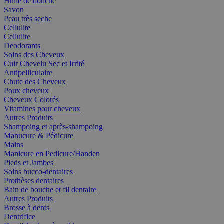
Huile de douche
Savon
Peau très seche
Cellulite
Cellulite
Deodorants
Soins des Cheveux
Cuir Chevelu Sec et Irrité
Antipelliculaire
Chute des Cheveux
Poux cheveux
Cheveux Colorés
Vitamines pour cheveux
Autres Produits
Shampoing et après-shampoing
Manucure & Pédicure
Mains
Manicure en Pedicure/Handen
Pieds et Jambes
Soins bucco-dentaires
Prothèses dentaires
Bain de bouche et fil dentaire
Autres Produits
Brosse à dents
Dentrifice