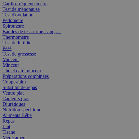
Cardio-fréquencemètre
Test de ménopause
Test d'ovulation
Pedometre
Spirometre
Bandes de test: urine, sang,....
Thermomètre
Test de fertilité
Pesé
Test de grossesse
Minceur
Minceur
Thé et café minceur
Préparations combinées
Coupe-faim
Substitut de repas
Ventre plat
Capteurs gras
Diurétiques
Nutrition spécifique
Aliments Bébé
Repas
Lait
Tisane
Médicament