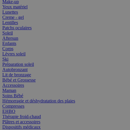
Make-up
Yeux matériel
Lunettes
Creme - gel
Lentilles
Patchs oculaires
Soleil
Aftersun
Enfants
Corps
Lèvres soleil
Ski
Préparation soleil
Autobronzant
Lit de bronzage
Bébé et Grossesse
Accessoires
Maman
Soins Bébé
Hémorragie et déshydratation des plaies
Compresses
EHBO
Thérapie froid-chaud
Plâtres et accessoires
Dispositifs médicaux