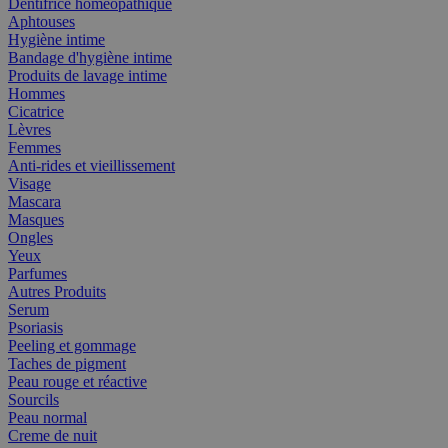
Dentifrice homéopathique
Aphtouses
Hygiène intime
Bandage d'hygiène intime
Produits de lavage intime
Hommes
Cicatrice
Lèvres
Femmes
Anti-rides et vieillissement
Visage
Mascara
Masques
Ongles
Yeux
Parfumes
Autres Produits
Serum
Psoriasis
Peeling et gommage
Taches de pigment
Peau rouge et réactive
Sourcils
Peau normal
Creme de nuit