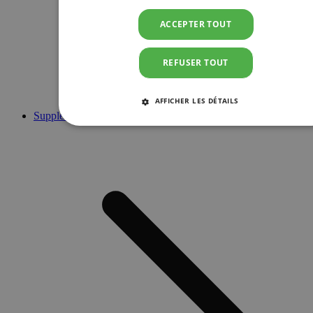
ACCEPTER TOUT
REFUSER TOUT
AFFICHER LES DÉTAILS
Suppléments
STRICTEMENT NÉCESSAIRES
PERFORMANCE
CIBLAGE
FONCTIONNALITÉ
Strictement nécessaires
Performance
Ciblage
Fonctionnalité
Les cookies strictement nécessaires habilitent des