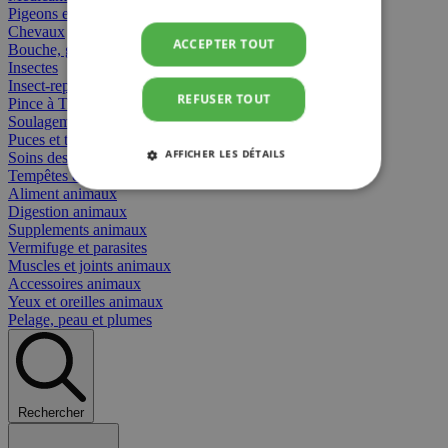
Pigeons et oiseaux
Chevaux
ACCEPTER TOUT
Bouche, gueule et bec
Insectes
Insect-repellent
REFUSER TOUT
Pince à Tiques
Soulagement des Piqûres
Puces et tiques
AFFICHER LES DÉTAILS
Soins des plaies animaux
Tempêtes et stress animaux
Aliment animaux
STRICTEMENT NÉCESSAIRES
Digestion animaux
Supplements animaux
PERFORMANCE
CIBLAGE
Vermifuge et parasites
Muscles et joints animaux
Accessoires animaux
FONCTIONNALITÉ
Yeux et oreilles animaux
Pelage, peau et plumes
Strictement nécessaires
Performance
Rechercher
Ciblage
Fonctionnalité