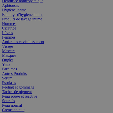
Dentifrice homéopathique
Aphtouses
Hygiène intime
Bandage d'hygiène intime
Produits de lavage intime
Hommes
Cicatrice
Lèvres
Femmes
Anti-rides et vieillissement
Visage
Mascara
Masques
Ongles
Yeux
Parfumes
Autres Produits
Serum
Psoriasis
Peeling et gommage
Taches de pigment
Peau rouge et réactive
Sourcils
Peau normal
Creme de nuit