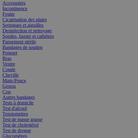
Accessoires
Incontinence
Feutre
Cicatrisation des plaies
Seringues et aiguilles
Desinfection et nettoyage
Sondes, baxter et cathéters
Pansement stérile
Bandages de soutien
Poignet
Bras
Ventre
Coude
Cheville
Main-Pouce
Genou
Cou
Autres bandages
Tests à domicile
Test d'alcool
Tensiometres
Test de masse grasse
Test de cholestérol
Test de drogue
Glucomètres