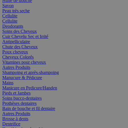
Huile de douche
Savon
Peau très seche
Cellulite
Cellulite
Deodorants
Soins des Cheveux
Cuir Chevelu Sec et Irrité
Antipelliculaire
Chute des Cheveux
Poux cheveux
Cheveux Colorés
Vitamines pour cheveux
Autres Produits
Shampoing et après-shampoing
Manucure & Pédicure
Mains
Manicure en Pedicure/Handen
Pieds et Jambes
Soins bucco-dentaires
Prothèses dentaires
Bain de bouche et fil dentaire
Autres Produits
Brosse à dents
Dentrifice