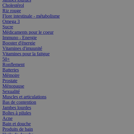
Cholestérol
Riz rouge
Flore intestinale - métabolisme
Omega 3
Sucre
Médicaments pour le coeur
Immuno - Energie
Booster d'énergie
Vitamines d'imuunité
Vitamines pour la faitgue
50+
Ronflement
Batteries
Mémoire
Prostate
Ménopause
Sexualité
Muscles et articulations
Bas de contention
Jambes lourdes
Boîtes à pilules
Acne
Bain et douche
Produits de bain