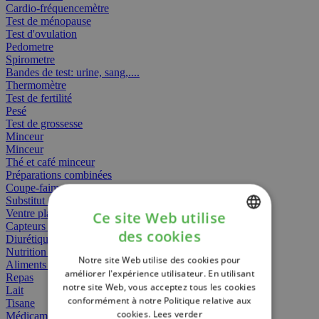
Cardio-fréquencemètre
Test de ménopause
Test d'ovulation
Pedometre
Spirometre
Bandes de test: urine, sang,....
Thermomètre
Test de fertilité
Pesé
Test de grossesse
Minceur
Minceur
Thé et café minceur
Préparations combinées
Coupe-faim
Substitut de repas
Ventre plat
Ce site Web utilise
Capteurs gras
des cookies
Diurétiques
DUTCH
Nutrition spécifique
Notre site Web utilise des cookies pour
FRENCH
Aliments Bébé
améliorer l'expérience utilisateur. En utilisant
Repas
notre site Web, vous acceptez tous les cookies
ENGLISH
Lait
conformément à notre Politique relative aux
Tisane
cookies.
Lees verder
Médicament