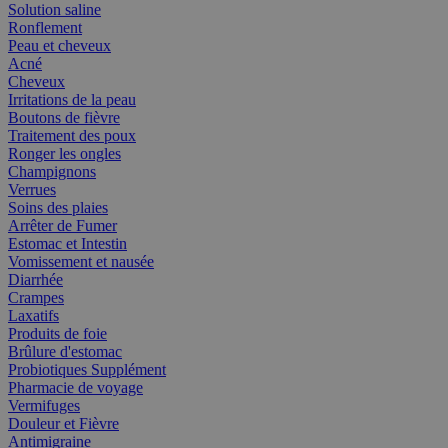
Solution saline
Ronflement
Peau et cheveux
Acné
Cheveux
Irritations de la peau
Boutons de fièvre
Traitement des poux
Ronger les ongles
Champignons
Verrues
Soins des plaies
Arrêter de Fumer
Estomac et Intestin
Vomissement et nausée
Diarrhée
Crampes
Laxatifs
Produits de foie
Brûlure d'estomac
Probiotiques Supplément
Pharmacie de voyage
Vermifuges
Douleur et Fièvre
Antimigraine