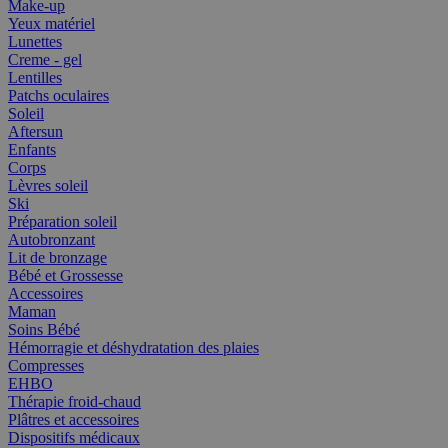
Make-up
Yeux matériel
Lunettes
Creme - gel
Lentilles
Patchs oculaires
Soleil
Aftersun
Enfants
Corps
Lèvres soleil
Ski
Préparation soleil
Autobronzant
Lit de bronzage
Bébé et Grossesse
Accessoires
Maman
Soins Bébé
Hémorragie et déshydratation des plaies
Compresses
EHBO
Thérapie froid-chaud
Plâtres et accessoires
Dispositifs médicaux