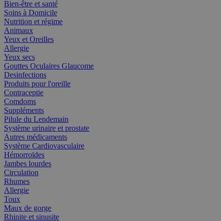
Bien-être et santé
Soins à Domicile
Nutrition et régime
Animaux
Yeux et Oreilles
Allergie
Yeux secs
Gouttes Oculaires Glaucome
Desinfections
Produits pour l'oreille
Contraceptie
Comdoms
Suppléments
Pilule du Lendemain
Système urinaire et prostate
Autres médicaments
Système Cardiovasculaire
Hémorroïdes
Jambes lourdes
Circulation
Rhumes
Allergie
Toux
Maux de gorge
Rhinite et sinusite