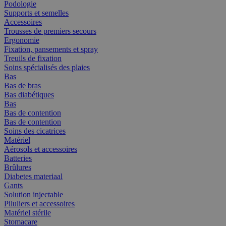
Podologie
Supports et semelles
Accessoires
Trousses de premiers secours
Ergonomie
Fixation, pansements et spray
Treuils de fixation
Soins spécialisés des plaies
Bas
Bas de bras
Bas diabétiques
Bas
Bas de contention
Bas de contention
Soins des cicatrices
Matériel
Aérosols et accessoires
Batteries
Brûlures
Diabetes materiaal
Gants
Solution injectable
Piluliers et accessoires
Matériel stérile
Stomacare