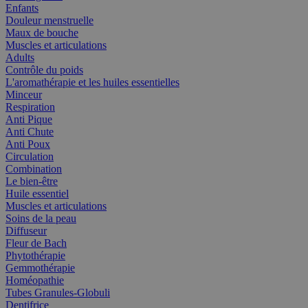
Enfants
Douleur menstruelle
Maux de bouche
Muscles et articulations
Adults
Contrôle du poids
L'aromathérapie et les huiles essentielles
Minceur
Respiration
Anti Pique
Anti Chute
Anti Poux
Circulation
Combination
Le bien-être
Huile essentiel
Muscles et articulations
Soins de la peau
Diffuseur
Fleur de Bach
Phytothérapie
Gemmothérapie
Homéopathie
Tubes Granules-Globuli
Dentifrice