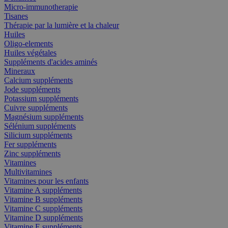
Micro-immunotherapie
Tisanes
Thérapie par la lumière et la chaleur
Huiles
Oligo-elements
Huiles végétales
Suppléments d'acides aminés
Mineraux
Calcium suppléments
Jode suppléments
Potassium suppléments
Cuivre suppléments
Magnésium suppléments
Sélénium suppléments
Silicium suppléments
Fer suppléments
Zinc suppléments
Vitamines
Multivitamines
Vitamines pour les enfants
Vitamine A suppléments
Vitamine B suppléments
Vitamine C suppléments
Vitamine D suppléments
Vitamine E suppléments