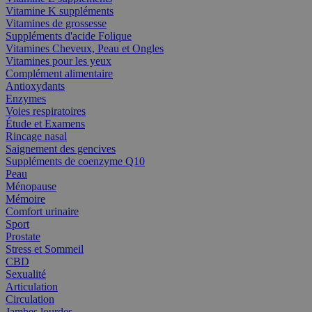
Vitamine K suppléments
Vitamines de grossesse
Suppléments d'acide Folique
Vitamines Cheveux, Peau et Ongles
Vitamines pour les yeux
Complément alimentaire
Antioxydants
Enzymes
Voies respiratoires
Étude et Examens
Rincage nasal
Saignement des gencives
Suppléments de coenzyme Q10
Peau
Ménopause
Mémoire
Comfort urinaire
Sport
Prostate
Stress et Sommeil
CBD
Sexualité
Articulation
Circulation
Jambes lourdes