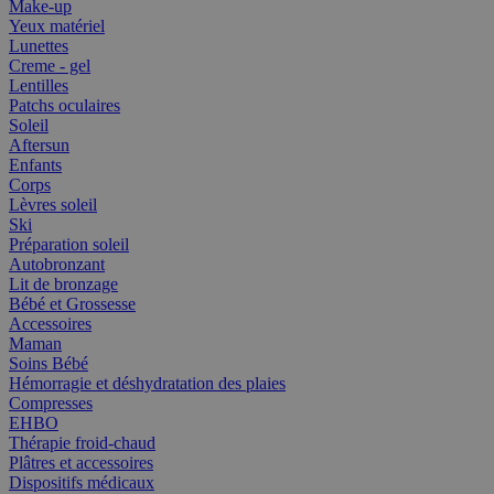
Make-up
Yeux matériel
Lunettes
Creme - gel
Lentilles
Patchs oculaires
Soleil
Aftersun
Enfants
Corps
Lèvres soleil
Ski
Préparation soleil
Autobronzant
Lit de bronzage
Bébé et Grossesse
Accessoires
Maman
Soins Bébé
Hémorragie et déshydratation des plaies
Compresses
EHBO
Thérapie froid-chaud
Plâtres et accessoires
Dispositifs médicaux