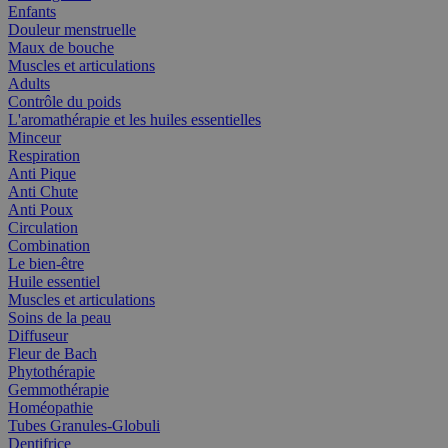
Enfants
Douleur menstruelle
Maux de bouche
Muscles et articulations
Adults
Contrôle du poids
L'aromathérapie et les huiles essentielles
Minceur
Respiration
Anti Pique
Anti Chute
Anti Poux
Circulation
Combination
Le bien-être
Huile essentiel
Muscles et articulations
Soins de la peau
Diffuseur
Fleur de Bach
Phytothérapie
Gemmothérapie
Homéopathie
Tubes Granules-Globuli
Dentifrice