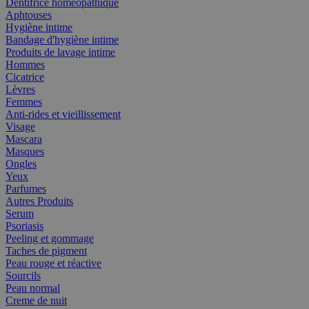
Dentifrice homéopathique
Aphtouses
Hygiène intime
Bandage d'hygiène intime
Produits de lavage intime
Hommes
Cicatrice
Lèvres
Femmes
Anti-rides et vieillissement
Visage
Mascara
Masques
Ongles
Yeux
Parfumes
Autres Produits
Serum
Psoriasis
Peeling et gommage
Taches de pigment
Peau rouge et réactive
Sourcils
Peau normal
Creme de nuit