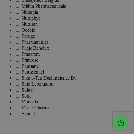
Metagenics Belgium
Mithra Pharmaceuticals
Nutergia
Nutriphyt
Nutrisan
Ocebio
Perrigo
Pharmanutrics
Pileje Benelux
Pranarom
Primrose
Purasana
Puressentiel
Sigma-Tau Healthscience Bv
Smb Laboratoire
Solgar
Soria
Vemedia
Vesale Pharma
Ysonut