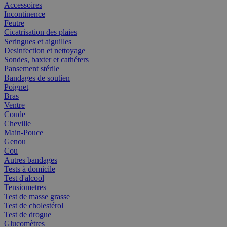
Accessoires
Incontinence
Feutre
Cicatrisation des plaies
Seringues et aiguilles
Desinfection et nettoyage
Sondes, baxter et cathéters
Pansement stérile
Bandages de soutien
Poignet
Bras
Ventre
Coude
Cheville
Main-Pouce
Genou
Cou
Autres bandages
Tests à domicile
Test d'alcool
Tensiometres
Test de masse grasse
Test de cholestérol
Test de drogue
Glucomètres