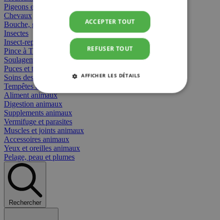
Pigeons et oiseaux
Chevaux
ACCEPTER TOUT
Bouche, gueule et bec
Insectes
Insect-repellent
REFUSER TOUT
Pince à Tiques
Soulagement des Piqûres
Puces et tiques
AFFICHER LES DÉTAILS
Soins des plaies animaux
Tempêtes et stress animaux
Aliment animaux
STRICTEMENT NÉCESSAIRES
Digestion animaux
Supplements animaux
PERFORMANCE
CIBLAGE
Vermifuge et parasites
Muscles et joints animaux
Accessoires animaux
FONCTIONNALITÉ
Yeux et oreilles animaux
Pelage, peau et plumes
Strictement nécessaires
Performance
Rechercher
Ciblage
Fonctionnalité