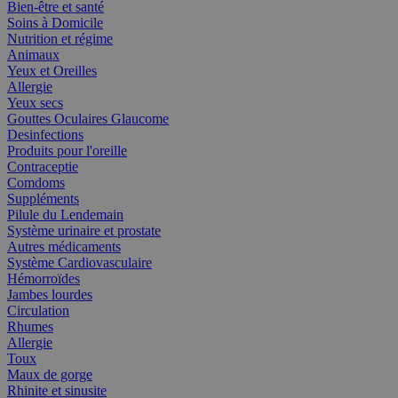
Bien-être et santé
Soins à Domicile
Nutrition et régime
Animaux
Yeux et Oreilles
Allergie
Yeux secs
Gouttes Oculaires Glaucome
Desinfections
Produits pour l'oreille
Contraceptie
Comdoms
Suppléments
Pilule du Lendemain
Système urinaire et prostate
Autres médicaments
Système Cardiovasculaire
Hémorroïdes
Jambes lourdes
Circulation
Rhumes
Allergie
Toux
Maux de gorge
Rhinite et sinusite