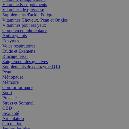
Vitamine K suppléments
Vitamines de grossesse
Suppléments d'acide Folique
Vitamines Cheveux, Peau et Ongles
Vitamines pour les yeux
Complément alimentaire
Antioxydants
Enzymes
Voies respiratoires
Étude et Examens
Rincage nasal
Saignement des gencives
Suppléments de coenzyme Q10
Peau
Ménopause
Mémoire
Comfort urinaire
Sport
Prostate
Stress et Sommeil
CBD
Sexualité
Articulation
Circulation
Jambes lourdes