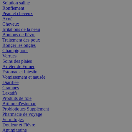
Solution saline
Ronflement
Peau et cheveux
Acné
Cheveux
Irritations de la peau
Boutons de fièvre
Traitement des poux
Ronger les ongles
Champignons
Verrues
Soins des plaies
Arrêter de Fumer
Estomac et Intestin
Vomissement et nausée
Diarrhée
Crampes
Laxatifs
Produits de foie
Brûlure d'estomac
Probiotiques Supplément
Pharmacie de voyage
Vermifuges
Douleur et Fièvre
Antimigraine