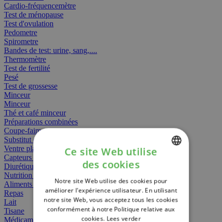
Cardio-fréquencemètre
Test de ménopause
Test d'ovulation
Pedometre
Spirometre
Bandes de test: urine, sang,....
Thermomètre
Test de fertilité
Pesé
Test de grossesse
Minceur
Minceur
Thé et café minceur
Préparations combinées
Coupe-faim
Substitut de repas
Ventre plat
Ce site Web utilise
Capteurs gras
des cookies
Diurétiques
DUTCH
Nutrition spécifique
Notre site Web utilise des cookies pour
FRENCH
Aliments Bébé
améliorer l'expérience utilisateur. En utilisant
Repas
notre site Web, vous acceptez tous les cookies
ENGLISH
Lait
conformément à notre Politique relative aux
Tisane
cookies.
Lees verder
Médicament