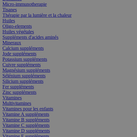
Micro-immunotherapie
Tisanes
Thérapie par la lumière et la chaleur
Huiles
Oligo-elements
Huiles végétales
Suppléments d'acides aminés
Mineraux
Calcium suppléments
Jode suppléments
Potassium suppléments
Cuivre suppléments
Magnésium suppléments
Sélénium suppléments
Silicium suppléments
Fer suppléments
Zinc suppléments
Vitamines
Multivitamines
Vitamines pour les enfants
Vitamine A suppléments
Vitamine B suppléments
Vitamine C suppléments
Vitamine D suppléments
Vitamine E suppléments