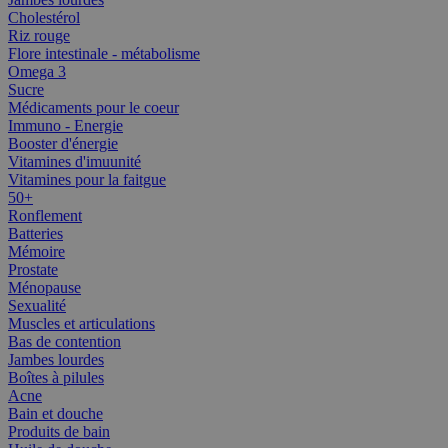
Cholestérol
Riz rouge
Flore intestinale - métabolisme
Omega 3
Sucre
Médicaments pour le coeur
Immuno - Energie
Booster d'énergie
Vitamines d'imuunité
Vitamines pour la faitgue
50+
Ronflement
Batteries
Mémoire
Prostate
Ménopause
Sexualité
Muscles et articulations
Bas de contention
Jambes lourdes
Boîtes à pilules
Acne
Bain et douche
Produits de bain