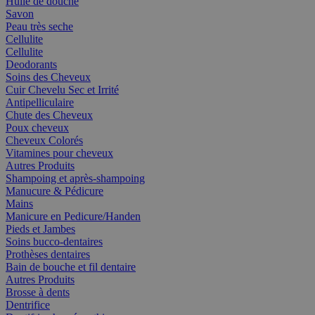
Huile de douche
Savon
Peau très seche
Cellulite
Cellulite
Deodorants
Soins des Cheveux
Cuir Chevelu Sec et Irrité
Antipelliculaire
Chute des Cheveux
Poux cheveux
Cheveux Colorés
Vitamines pour cheveux
Autres Produits
Shampoing et après-shampoing
Manucure & Pédicure
Mains
Manicure en Pedicure/Handen
Pieds et Jambes
Soins bucco-dentaires
Prothèses dentaires
Bain de bouche et fil dentaire
Autres Produits
Brosse à dents
Dentrifice