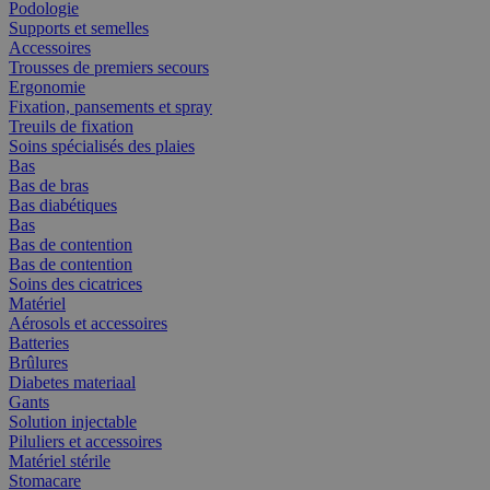
Podologie
Supports et semelles
Accessoires
Trousses de premiers secours
Ergonomie
Fixation, pansements et spray
Treuils de fixation
Soins spécialisés des plaies
Bas
Bas de bras
Bas diabétiques
Bas
Bas de contention
Bas de contention
Soins des cicatrices
Matériel
Aérosols et accessoires
Batteries
Brûlures
Diabetes materiaal
Gants
Solution injectable
Piluliers et accessoires
Matériel stérile
Stomacare