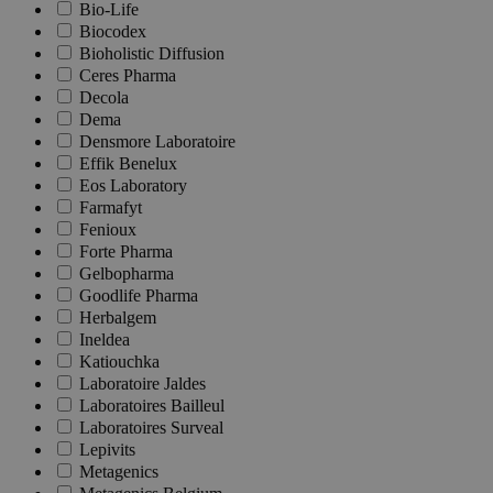
Bio-Life
Biocodex
Bioholistic Diffusion
Ceres Pharma
Decola
Dema
Densmore Laboratoire
Effik Benelux
Eos Laboratory
Farmafyt
Fenioux
Forte Pharma
Gelbopharma
Goodlife Pharma
Herbalgem
Ineldea
Katiouchka
Laboratoire Jaldes
Laboratoires Bailleul
Laboratoires Surveal
Lepivits
Metagenics