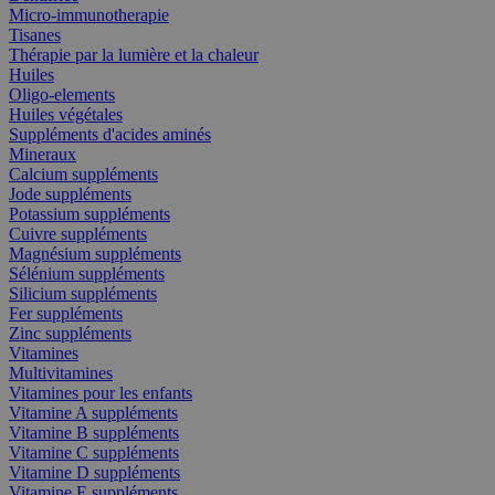
Micro-immunotherapie
Tisanes
Thérapie par la lumière et la chaleur
Huiles
Oligo-elements
Huiles végétales
Suppléments d'acides aminés
Mineraux
Calcium suppléments
Jode suppléments
Potassium suppléments
Cuivre suppléments
Magnésium suppléments
Sélénium suppléments
Silicium suppléments
Fer suppléments
Zinc suppléments
Vitamines
Multivitamines
Vitamines pour les enfants
Vitamine A suppléments
Vitamine B suppléments
Vitamine C suppléments
Vitamine D suppléments
Vitamine E suppléments