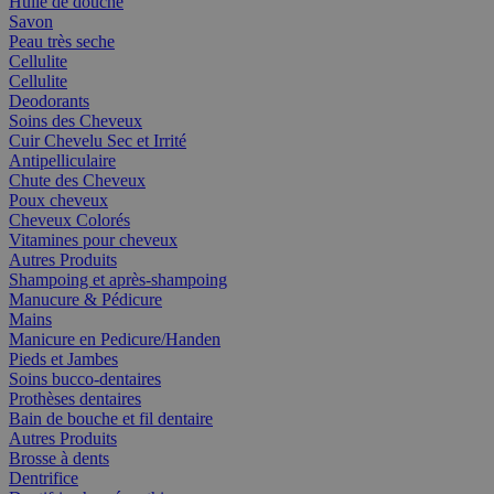
Huile de douche
Savon
Peau très seche
Cellulite
Cellulite
Deodorants
Soins des Cheveux
Cuir Chevelu Sec et Irrité
Antipelliculaire
Chute des Cheveux
Poux cheveux
Cheveux Colorés
Vitamines pour cheveux
Autres Produits
Shampoing et après-shampoing
Manucure & Pédicure
Mains
Manicure en Pedicure/Handen
Pieds et Jambes
Soins bucco-dentaires
Prothèses dentaires
Bain de bouche et fil dentaire
Autres Produits
Brosse à dents
Dentrifice