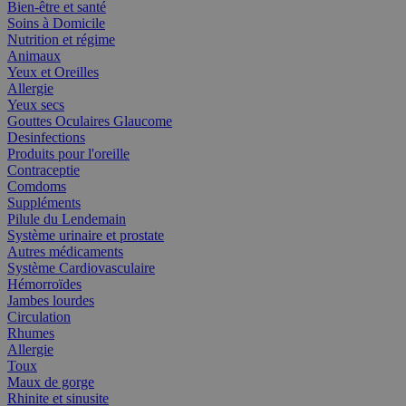
Bien-être et santé
Soins à Domicile
Nutrition et régime
Animaux
Yeux et Oreilles
Allergie
Yeux secs
Gouttes Oculaires Glaucome
Desinfections
Produits pour l'oreille
Contraceptie
Comdoms
Suppléments
Pilule du Lendemain
Système urinaire et prostate
Autres médicaments
Système Cardiovasculaire
Hémorroïdes
Jambes lourdes
Circulation
Rhumes
Allergie
Toux
Maux de gorge
Rhinite et sinusite