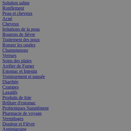
Solution saline
Ronflement
Peau et cheveux
Acné
Cheveux
Irritations de la peau
Boutons de fièvre
Traitement des poux
Ronger les ongles
Champignons
Verrues
Soins des plaies
Arrêter de Fumer
Estomac et Intestin
Vomissement et nausée
Diarrhée
Crampes
Laxatifs
Produits de foie
Brûlure d'estomac
Probiotiques Supplément
Pharmacie de voyage
Vermifuges
Douleur et Fièvre
Antimigraine