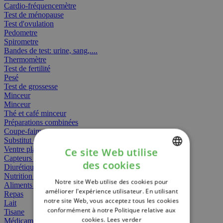
Cardio-fréquencemètre
Test de ménopause
Test d'ovulation
Pedometre
Spirometre
Bandes de test: urine, sang,....
Thermomètre
Test de fertilité
Pesé
Test de grossesse
Minceur
Minceur
Thé et café minceur
Préparations combinées
Coupe-faim
Substitut de repas
Ventre plat
Ce site Web utilise
Capteurs gras
des cookies
Diurétiques
DUTCH
Nutrition spécifique
Notre site Web utilise des cookies pour
FRENCH
Aliments Bébé
améliorer l'expérience utilisateur. En utilisant
Repas
notre site Web, vous acceptez tous les cookies
ENGLISH
Lait
conformément à notre Politique relative aux
Tisane
cookies.
Lees verder
Médicament