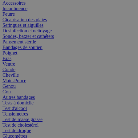
Accessoires
Incontinence
Feutre
Cicatrisation des plaies
Seringues et aiguilles
Desinfection et nettoyage
Sondes, baxter et cathéters
Pansement stérile
Bandages de soutien
Poignet
Bras
Ventre
Coude
Cheville
Main-Pouce
Genou
Cou
Autres bandages
Tests à domicile
Test d'alcool
Tensiometres
Test de masse grasse
Test de cholestérol
Test de drogue
Glucomètres