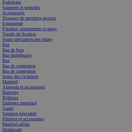
Podologie
Supports et semelles
Accessoires
Trousses de premiers secours
Ergonomie
Fixation, pansements et spray
Treuils de fixation
Soins spécialisés des plaies
Bas
Bas de bras
Bas diabétiques
Bas
Bas de contention
Bas de contention
Soins des cicatrices
Matériel
Aérosols et accessoires
Batteries
Brûlures
Diabetes materiaal
Gants
Solution injectable
Piluliers et accessoires
Matériel stérile
Stomacare