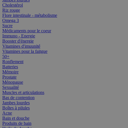
Cholestérol
Riz rouge
Flore intestinale - métabolisme
Omega 3
Sucre
Médicaments pour le coeur
Immuno - Energie
Booster d'énergie
Vitamines d'imuunité
Vitamines pour la faitgue
50+
Ronflement
Batteries
Mémoire
Prostate
Ménopause
Sexualité
Muscles et articulations
Bas de contention
Jambes lourdes
Boîtes à pilules
Acne
Bain et douche
Produits de bain