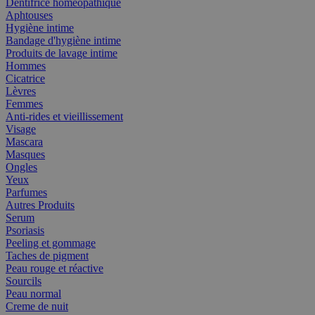
Dentifrice homéopathique
Aphtouses
Hygiène intime
Bandage d'hygiène intime
Produits de lavage intime
Hommes
Cicatrice
Lèvres
Femmes
Anti-rides et vieillissement
Visage
Mascara
Masques
Ongles
Yeux
Parfumes
Autres Produits
Serum
Psoriasis
Peeling et gommage
Taches de pigment
Peau rouge et réactive
Sourcils
Peau normal
Creme de nuit