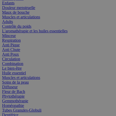
Enfants
Douleur menstruelle
Maux de bouche
Muscles et articulations
Adults
Contrôle du poids
L'aromathérapie et les huiles essentielles
Minceur
Respiration
Anti Pique
Anti Chute
Anti Poux
Circulation
Combination
Le bien-être
Huile essentiel
Muscles et articulations
Soins de la peau
Diffuseur
Fleur de Bach
Phytothérapie
Gemmothérapie
Homéopathie
Tubes Granules-Globuli
Dentifrice