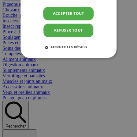
Pigeons et oiseaux
Chevaux
ACCEPTER TOUT
Bouche, gueule et bec
Insectes
Insect-repellent
REFUSER TOUT
Pince à Tiques
Soulagement des Piqûres
Puces et tiques
AFFICHER LES DÉTAILS
Soins des plaies animaux
Tempêtes et stress animaux
Aliment animaux
STRICTEMENT NÉCESSAIRES
Digestion animaux
Supplements animaux
PERFORMANCE
CIBLAGE
Vermifuge et parasites
Muscles et joints animaux
Accessoires animaux
FONCTIONNALITÉ
Yeux et oreilles animaux
Pelage, peau et plumes
Strictement nécessaires
Performance
Rechercher
Ciblage
Fonctionnalité