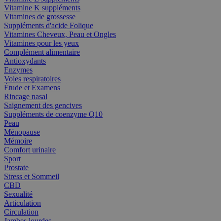
Vitamine K suppléments
Vitamines de grossesse
Suppléments d'acide Folique
Vitamines Cheveux, Peau et Ongles
Vitamines pour les yeux
Complément alimentaire
Antioxydants
Enzymes
Voies respiratoires
Étude et Examens
Rincage nasal
Saignement des gencives
Suppléments de coenzyme Q10
Peau
Ménopause
Mémoire
Comfort urinaire
Sport
Prostate
Stress et Sommeil
CBD
Sexualité
Articulation
Circulation
Jambes lourdes