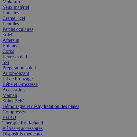
Make-up
Yeux matériel
Lunettes
Creme - gel
Lentilles
Patchs oculaires
Soleil
Aftersun
Enfants
Corps
Lèvres soleil
Ski
Préparation soleil
Autobronzant
Lit de bronzage
Bébé et Grossesse
Accessoires
Maman
Soins Bébé
Hémorragie et déshydratation des plaies
Compresses
EHBO
Thérapie froid-chaud
Plâtres et accessoires
Dispositifs médicaux