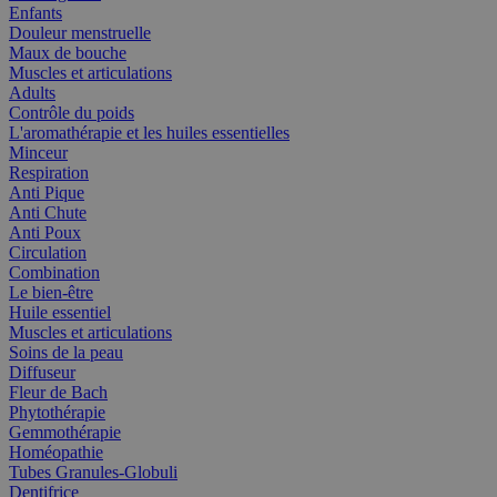
Enfants
Douleur menstruelle
Maux de bouche
Muscles et articulations
Adults
Contrôle du poids
L'aromathérapie et les huiles essentielles
Minceur
Respiration
Anti Pique
Anti Chute
Anti Poux
Circulation
Combination
Le bien-être
Huile essentiel
Muscles et articulations
Soins de la peau
Diffuseur
Fleur de Bach
Phytothérapie
Gemmothérapie
Homéopathie
Tubes Granules-Globuli
Dentifrice