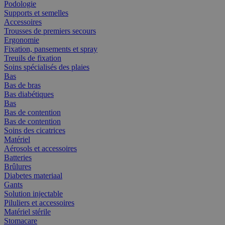
Podologie
Supports et semelles
Accessoires
Trousses de premiers secours
Ergonomie
Fixation, pansements et spray
Treuils de fixation
Soins spécialisés des plaies
Bas
Bas de bras
Bas diabétiques
Bas
Bas de contention
Bas de contention
Soins des cicatrices
Matériel
Aérosols et accessoires
Batteries
Brûlures
Diabetes materiaal
Gants
Solution injectable
Piluliers et accessoires
Matériel stérile
Stomacare