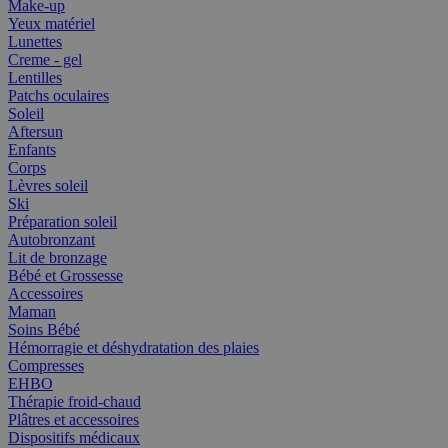
Make-up
Yeux matériel
Lunettes
Creme - gel
Lentilles
Patchs oculaires
Soleil
Aftersun
Enfants
Corps
Lèvres soleil
Ski
Préparation soleil
Autobronzant
Lit de bronzage
Bébé et Grossesse
Accessoires
Maman
Soins Bébé
Hémorragie et déshydratation des plaies
Compresses
EHBO
Thérapie froid-chaud
Plâtres et accessoires
Dispositifs médicaux