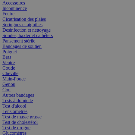
Accessoires
Incontinence
Feutre
Cicatrisation des plaies
Seringues et aiguilles
Desinfection et nettoyage
Sondes, baxter et cathéters
Pansement stérile
Bandages de soutien
Poignet
Bras
Ventre
Coude
Cheville
Main-Pouce
Genou
Cou
Autres bandages
Tests à domicile
Test d'alcool
Tensiometres
Test de masse grasse
Test de cholestérol
Test de drogue
Glucomètres