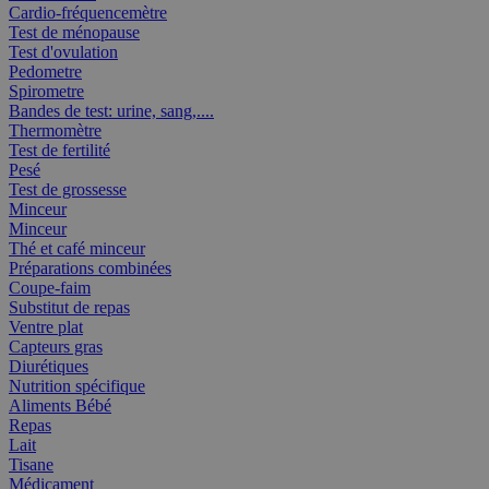
Cardio-fréquencemètre
Test de ménopause
Test d'ovulation
Pedometre
Spirometre
Bandes de test: urine, sang,....
Thermomètre
Test de fertilité
Pesé
Test de grossesse
Minceur
Minceur
Thé et café minceur
Préparations combinées
Coupe-faim
Substitut de repas
Ventre plat
Capteurs gras
Diurétiques
Nutrition spécifique
Aliments Bébé
Repas
Lait
Tisane
Médicament