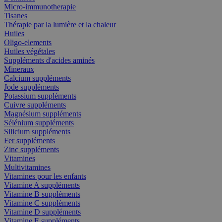
Micro-immunotherapie
Tisanes
Thérapie par la lumière et la chaleur
Huiles
Oligo-elements
Huiles végétales
Suppléments d'acides aminés
Mineraux
Calcium suppléments
Jode suppléments
Potassium suppléments
Cuivre suppléments
Magnésium suppléments
Sélénium suppléments
Silicium suppléments
Fer suppléments
Zinc suppléments
Vitamines
Multivitamines
Vitamines pour les enfants
Vitamine A suppléments
Vitamine B suppléments
Vitamine C suppléments
Vitamine D suppléments
Vitamine E suppléments