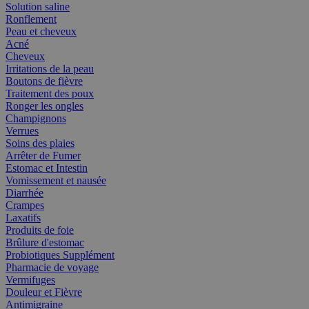
Solution saline
Ronflement
Peau et cheveux
Acné
Cheveux
Irritations de la peau
Boutons de fièvre
Traitement des poux
Ronger les ongles
Champignons
Verrues
Soins des plaies
Arrêter de Fumer
Estomac et Intestin
Vomissement et nausée
Diarrhée
Crampes
Laxatifs
Produits de foie
Brûlure d'estomac
Probiotiques Supplément
Pharmacie de voyage
Vermifuges
Douleur et Fièvre
Antimigraine