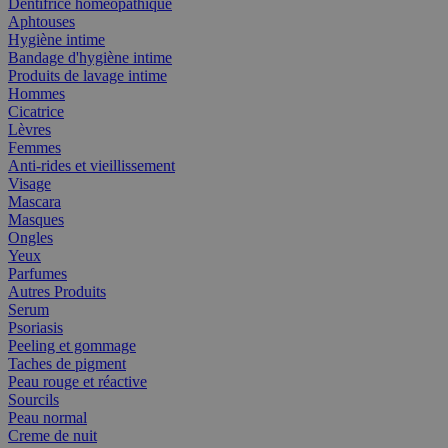
Dentifrice homéopathique
Aphtouses
Hygiène intime
Bandage d'hygiène intime
Produits de lavage intime
Hommes
Cicatrice
Lèvres
Femmes
Anti-rides et vieillissement
Visage
Mascara
Masques
Ongles
Yeux
Parfumes
Autres Produits
Serum
Psoriasis
Peeling et gommage
Taches de pigment
Peau rouge et réactive
Sourcils
Peau normal
Creme de nuit