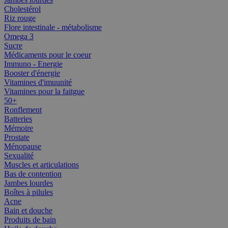
Cholestérol
Riz rouge
Flore intestinale - métabolisme
Omega 3
Sucre
Médicaments pour le coeur
Immuno - Energie
Booster d'énergie
Vitamines d'imuunité
Vitamines pour la faitgue
50+
Ronflement
Batteries
Mémoire
Prostate
Ménopause
Sexualité
Muscles et articulations
Bas de contention
Jambes lourdes
Boîtes à pilules
Acne
Bain et douche
Produits de bain