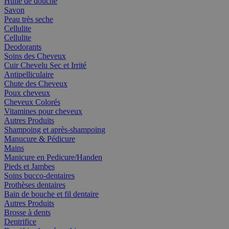
Huile de douche
Savon
Peau très seche
Cellulite
Cellulite
Deodorants
Soins des Cheveux
Cuir Chevelu Sec et Irrité
Antipelliculaire
Chute des Cheveux
Poux cheveux
Cheveux Colorés
Vitamines pour cheveux
Autres Produits
Shampoing et après-shampoing
Manucure & Pédicure
Mains
Manicure en Pedicure/Handen
Pieds et Jambes
Soins bucco-dentaires
Prothèses dentaires
Bain de bouche et fil dentaire
Autres Produits
Brosse à dents
Dentrifice