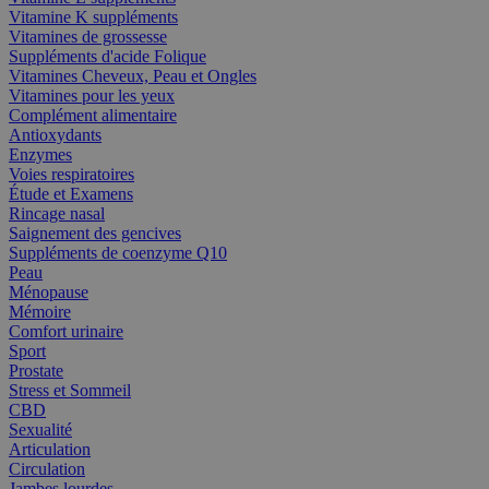
Vitamine K suppléments
Vitamines de grossesse
Suppléments d'acide Folique
Vitamines Cheveux, Peau et Ongles
Vitamines pour les yeux
Complément alimentaire
Antioxydants
Enzymes
Voies respiratoires
Étude et Examens
Rincage nasal
Saignement des gencives
Suppléments de coenzyme Q10
Peau
Ménopause
Mémoire
Comfort urinaire
Sport
Prostate
Stress et Sommeil
CBD
Sexualité
Articulation
Circulation
Jambes lourdes