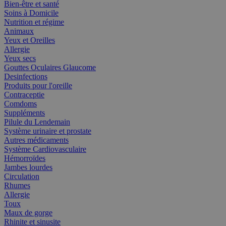
Bien-être et santé
Soins à Domicile
Nutrition et régime
Animaux
Yeux et Oreilles
Allergie
Yeux secs
Gouttes Oculaires Glaucome
Desinfections
Produits pour l'oreille
Contraceptie
Comdoms
Suppléments
Pilule du Lendemain
Système urinaire et prostate
Autres médicaments
Système Cardiovasculaire
Hémorroïdes
Jambes lourdes
Circulation
Rhumes
Allergie
Toux
Maux de gorge
Rhinite et sinusite