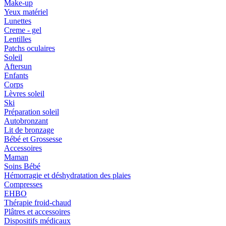
Make-up
Yeux matériel
Lunettes
Creme - gel
Lentilles
Patchs oculaires
Soleil
Aftersun
Enfants
Corps
Lèvres soleil
Ski
Préparation soleil
Autobronzant
Lit de bronzage
Bébé et Grossesse
Accessoires
Maman
Soins Bébé
Hémorragie et déshydratation des plaies
Compresses
EHBO
Thérapie froid-chaud
Plâtres et accessoires
Dispositifs médicaux