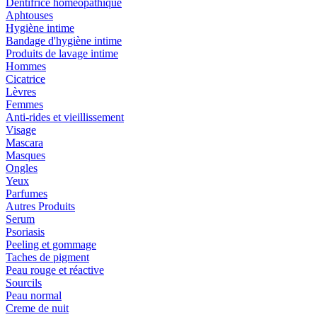
Dentifrice homéopathique
Aphtouses
Hygiène intime
Bandage d'hygiène intime
Produits de lavage intime
Hommes
Cicatrice
Lèvres
Femmes
Anti-rides et vieillissement
Visage
Mascara
Masques
Ongles
Yeux
Parfumes
Autres Produits
Serum
Psoriasis
Peeling et gommage
Taches de pigment
Peau rouge et réactive
Sourcils
Peau normal
Creme de nuit