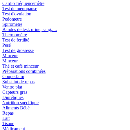
Cardio-fréquencemètre
Test de ménopause
Test d'ovulation
Pedometre
Spirometre
Bandes de test: urine, sang,....
Thermomètre
Test de fertilité
Pesé
Test de grossesse
Minceur
Minceur
Thé et café minceur
Préparations combinées
Coupe-faim
Substitut de repas
Ventre plat
Capteurs gras
Diurétiques
Nutrition spécifique
Aliments Bébé
Repas
Lait
Tisane
Médicament