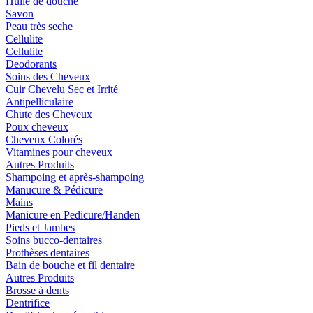
Huile de douche
Savon
Peau très seche
Cellulite
Cellulite
Deodorants
Soins des Cheveux
Cuir Chevelu Sec et Irrité
Antipelliculaire
Chute des Cheveux
Poux cheveux
Cheveux Colorés
Vitamines pour cheveux
Autres Produits
Shampoing et après-shampoing
Manucure & Pédicure
Mains
Manicure en Pedicure/Handen
Pieds et Jambes
Soins bucco-dentaires
Prothèses dentaires
Bain de bouche et fil dentaire
Autres Produits
Brosse à dents
Dentrifice