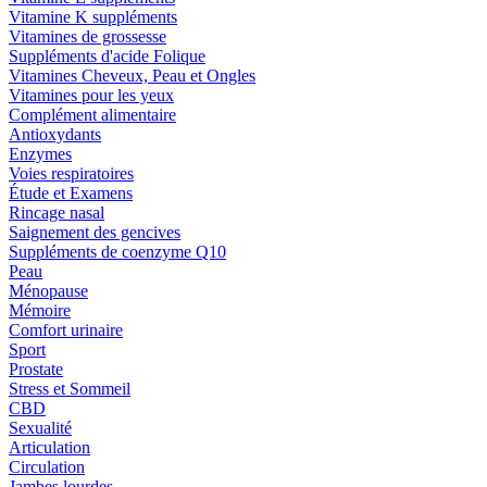
Vitamine K suppléments
Vitamines de grossesse
Suppléments d'acide Folique
Vitamines Cheveux, Peau et Ongles
Vitamines pour les yeux
Complément alimentaire
Antioxydants
Enzymes
Voies respiratoires
Étude et Examens
Rincage nasal
Saignement des gencives
Suppléments de coenzyme Q10
Peau
Ménopause
Mémoire
Comfort urinaire
Sport
Prostate
Stress et Sommeil
CBD
Sexualité
Articulation
Circulation
Jambes lourdes