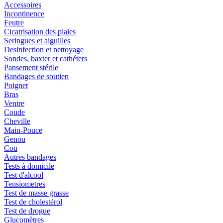
Accessoires
Incontinence
Feutre
Cicatrisation des plaies
Seringues et aiguilles
Desinfection et nettoyage
Sondes, baxter et cathéters
Pansement stérile
Bandages de soutien
Poignet
Bras
Ventre
Coude
Cheville
Main-Pouce
Genou
Cou
Autres bandages
Tests à domicile
Test d'alcool
Tensiometres
Test de masse grasse
Test de cholestérol
Test de drogue
Glucomètres