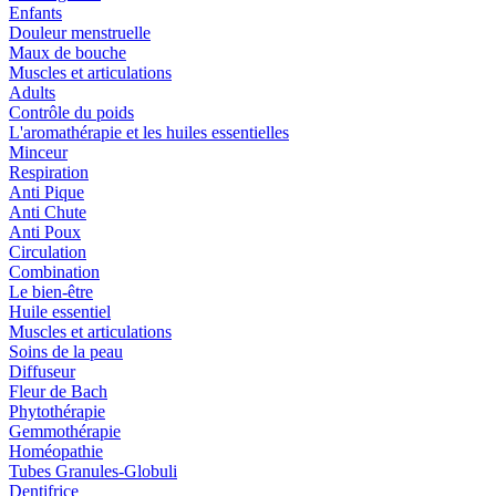
Enfants
Douleur menstruelle
Maux de bouche
Muscles et articulations
Adults
Contrôle du poids
L'aromathérapie et les huiles essentielles
Minceur
Respiration
Anti Pique
Anti Chute
Anti Poux
Circulation
Combination
Le bien-être
Huile essentiel
Muscles et articulations
Soins de la peau
Diffuseur
Fleur de Bach
Phytothérapie
Gemmothérapie
Homéopathie
Tubes Granules-Globuli
Dentifrice