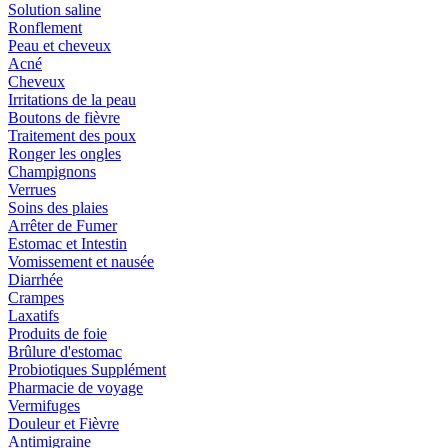
Solution saline
Ronflement
Peau et cheveux
Acné
Cheveux
Irritations de la peau
Boutons de fièvre
Traitement des poux
Ronger les ongles
Champignons
Verrues
Soins des plaies
Arrêter de Fumer
Estomac et Intestin
Vomissement et nausée
Diarrhée
Crampes
Laxatifs
Produits de foie
Brûlure d'estomac
Probiotiques Supplément
Pharmacie de voyage
Vermifuges
Douleur et Fièvre
Antimigraine