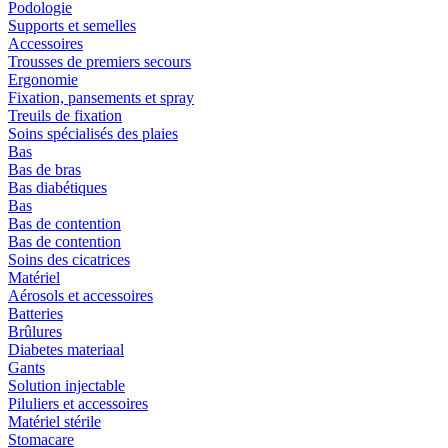
Podologie
Supports et semelles
Accessoires
Trousses de premiers secours
Ergonomie
Fixation, pansements et spray
Treuils de fixation
Soins spécialisés des plaies
Bas
Bas de bras
Bas diabétiques
Bas
Bas de contention
Bas de contention
Soins des cicatrices
Matériel
Aérosols et accessoires
Batteries
Brûlures
Diabetes materiaal
Gants
Solution injectable
Piluliers et accessoires
Matériel stérile
Stomacare