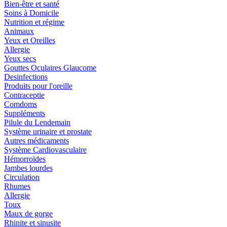
Bien-être et santé
Soins à Domicile
Nutrition et régime
Animaux
Yeux et Oreilles
Allergie
Yeux secs
Gouttes Oculaires Glaucome
Desinfections
Produits pour l'oreille
Contraceptie
Comdoms
Suppléments
Pilule du Lendemain
Système urinaire et prostate
Autres médicaments
Système Cardiovasculaire
Hémorroïdes
Jambes lourdes
Circulation
Rhumes
Allergie
Toux
Maux de gorge
Rhinite et sinusite