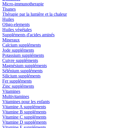
Micro-immunotherapie
Tisanes
Thérapie par la lumière et la chaleur
Huiles
Oligo-elements
Huiles végétales
Suppléments d'acides aminés
Mineraux
Calcium suppléments
Jode suppléments
Potassium suppléments
Cuivre suppléments
Magnésium suppléments
Sélénium suppléments
Silicium suppléments
Fer suppléments
Zinc suppléments
Vitamines
Multivitamines
Vitamines pour les enfants
Vitamine A suppléments
Vitamine B suppléments
Vitamine C suppléments
Vitamine D suppléments
Vitamine E suppléments