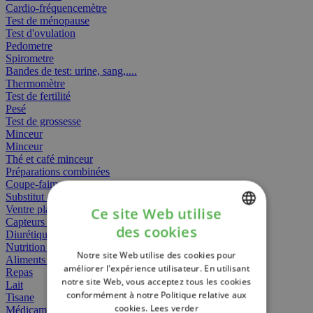
Cardio-fréquencemètre
Test de ménopause
Test d'ovulation
Pedometre
Spirometre
Bandes de test: urine, sang,....
Thermomètre
Test de fertilité
Pesé
Test de grossesse
Minceur
Minceur
Thé et café minceur
Préparations combinées
Coupe-faim
Substitut de repas
Ventre plat
Ce site Web utilise
Capteurs gras
des cookies
Diurétiques
DUTCH
Nutrition spécifique
Notre site Web utilise des cookies pour
FRENCH
Aliments Bébé
améliorer l'expérience utilisateur. En utilisant
Repas
notre site Web, vous acceptez tous les cookies
ENGLISH
Lait
conformément à notre Politique relative aux
Tisane
cookies.
Lees verder
Médicament