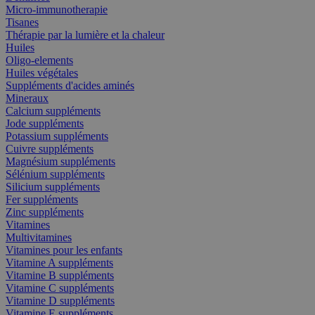
Micro-immunotherapie
Tisanes
Thérapie par la lumière et la chaleur
Huiles
Oligo-elements
Huiles végétales
Suppléments d'acides aminés
Mineraux
Calcium suppléments
Jode suppléments
Potassium suppléments
Cuivre suppléments
Magnésium suppléments
Sélénium suppléments
Silicium suppléments
Fer suppléments
Zinc suppléments
Vitamines
Multivitamines
Vitamines pour les enfants
Vitamine A suppléments
Vitamine B suppléments
Vitamine C suppléments
Vitamine D suppléments
Vitamine E suppléments