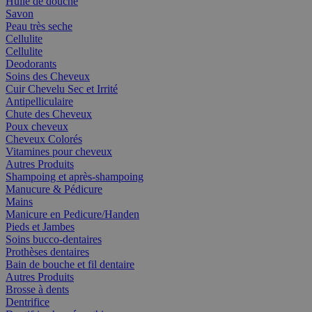
Huile de douche
Savon
Peau très seche
Cellulite
Cellulite
Deodorants
Soins des Cheveux
Cuir Chevelu Sec et Irrité
Antipelliculaire
Chute des Cheveux
Poux cheveux
Cheveux Colorés
Vitamines pour cheveux
Autres Produits
Shampoing et après-shampoing
Manucure & Pédicure
Mains
Manicure en Pedicure/Handen
Pieds et Jambes
Soins bucco-dentaires
Prothèses dentaires
Bain de bouche et fil dentaire
Autres Produits
Brosse à dents
Dentrifice