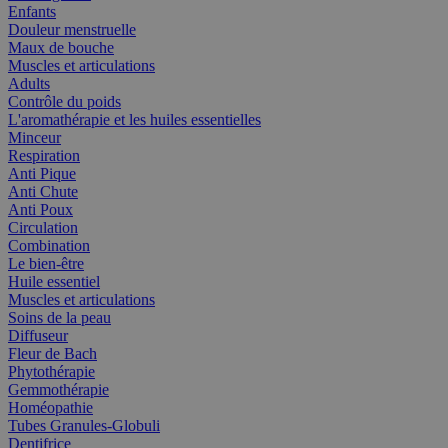
Enfants
Douleur menstruelle
Maux de bouche
Muscles et articulations
Adults
Contrôle du poids
L'aromathérapie et les huiles essentielles
Minceur
Respiration
Anti Pique
Anti Chute
Anti Poux
Circulation
Combination
Le bien-être
Huile essentiel
Muscles et articulations
Soins de la peau
Diffuseur
Fleur de Bach
Phytothérapie
Gemmothérapie
Homéopathie
Tubes Granules-Globuli
Dentifrice