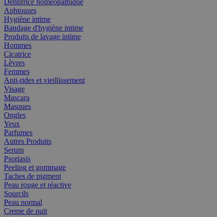
Dentifrice homéopathique
Aphtouses
Hygiène intime
Bandage d'hygiène intime
Produits de lavage intime
Hommes
Cicatrice
Lèvres
Femmes
Anti-rides et vieillissement
Visage
Mascara
Masques
Ongles
Yeux
Parfumes
Autres Produits
Serum
Psoriasis
Peeling et gommage
Taches de pigment
Peau rouge et réactive
Sourcils
Peau normal
Creme de nuit