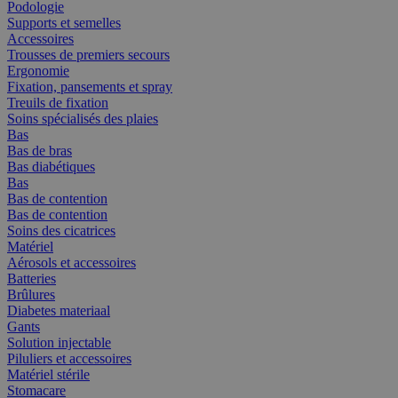
Podologie
Supports et semelles
Accessoires
Trousses de premiers secours
Ergonomie
Fixation, pansements et spray
Treuils de fixation
Soins spécialisés des plaies
Bas
Bas de bras
Bas diabétiques
Bas
Bas de contention
Bas de contention
Soins des cicatrices
Matériel
Aérosols et accessoires
Batteries
Brûlures
Diabetes materiaal
Gants
Solution injectable
Piluliers et accessoires
Matériel stérile
Stomacare