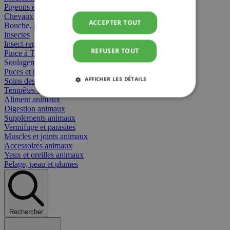
Pigeons et oiseaux
Chevaux
ACCEPTER TOUT
Bouche, gueule et bec
Insectes
Insect-repellent
REFUSER TOUT
Pince à Tiques
Soulagement des Piqûres
Puces et tiques
AFFICHER LES DÉTAILS
Soins des plaies animaux
Tempêtes et stress animaux
Aliment animaux
STRICTEMENT NÉCESSAIRES
Digestion animaux
Supplements animaux
PERFORMANCE
CIBLAGE
Vermifuge et parasites
Muscles et joints animaux
Accessoires animaux
FONCTIONNALITÉ
Yeux et oreilles animaux
Pelage, peau et plumes
Strictement nécessaires
Performance
Rechercher
Ciblage
Fonctionnalité