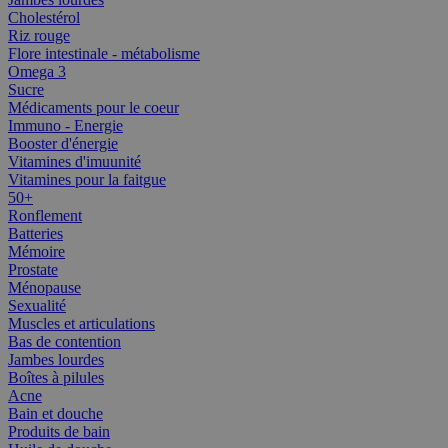
Cholestérol
Riz rouge
Flore intestinale - métabolisme
Omega 3
Sucre
Médicaments pour le coeur
Immuno - Energie
Booster d'énergie
Vitamines d'imuunité
Vitamines pour la faitgue
50+
Ronflement
Batteries
Mémoire
Prostate
Ménopause
Sexualité
Muscles et articulations
Bas de contention
Jambes lourdes
Boîtes à pilules
Acne
Bain et douche
Produits de bain