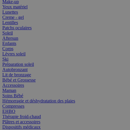
Make-up
Yeux matériel
Lunettes
Creme - gel
Lentilles
Patchs oculaires
Soleil
Aftersun
Enfants
Corps
Lèvres soleil
Ski
Préparation soleil
Autobronzant
Lit de bronzage
Bébé et Grossesse
Accessoires
Maman
Soins Bébé
Hémorragie et déshydratation des plaies
Compresses
EHBO
Thérapie froid-chaud
Plâtres et accessoires
Dispositifs médicaux