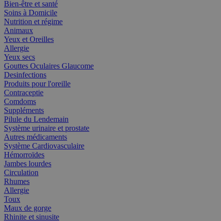
Bien-être et santé
Soins à Domicile
Nutrition et régime
Animaux
Yeux et Oreilles
Allergie
Yeux secs
Gouttes Oculaires Glaucome
Desinfections
Produits pour l'oreille
Contraceptie
Comdoms
Suppléments
Pilule du Lendemain
Système urinaire et prostate
Autres médicaments
Système Cardiovasculaire
Hémorroïdes
Jambes lourdes
Circulation
Rhumes
Allergie
Toux
Maux de gorge
Rhinite et sinusite