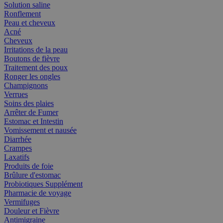
Solution saline
Ronflement
Peau et cheveux
Acné
Cheveux
Irritations de la peau
Boutons de fièvre
Traitement des poux
Ronger les ongles
Champignons
Verrues
Soins des plaies
Arrêter de Fumer
Estomac et Intestin
Vomissement et nausée
Diarrhée
Crampes
Laxatifs
Produits de foie
Brûlure d'estomac
Probiotiques Supplément
Pharmacie de voyage
Vermifuges
Douleur et Fièvre
Antimigraine