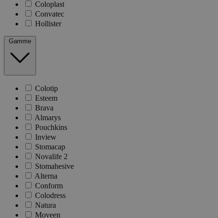
Coloplast
Convatec
Hollister
Gamme
Colotip
Esteem
Brava
Almarys
Pouchkins
Inview
Stomacap
Novalife 2
Stomahesive
Alterna
Conform
Colodress
Natura
Moveen