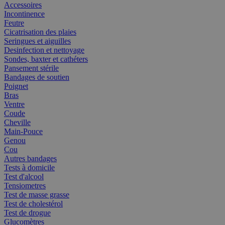
Accessoires
Incontinence
Feutre
Cicatrisation des plaies
Seringues et aiguilles
Desinfection et nettoyage
Sondes, baxter et cathéters
Pansement stérile
Bandages de soutien
Poignet
Bras
Ventre
Coude
Cheville
Main-Pouce
Genou
Cou
Autres bandages
Tests à domicile
Test d'alcool
Tensiometres
Test de masse grasse
Test de cholestérol
Test de drogue
Glucomètres