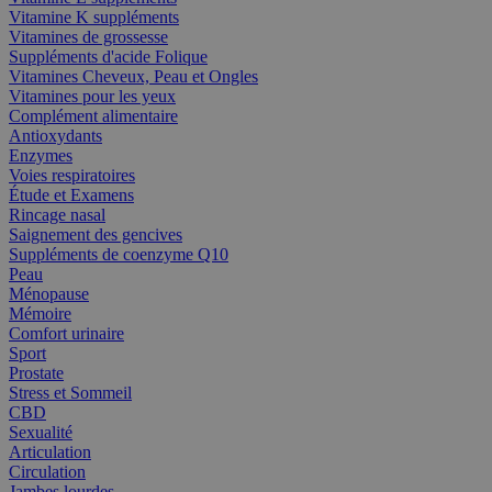
Vitamine K suppléments
Vitamines de grossesse
Suppléments d'acide Folique
Vitamines Cheveux, Peau et Ongles
Vitamines pour les yeux
Complément alimentaire
Antioxydants
Enzymes
Voies respiratoires
Étude et Examens
Rincage nasal
Saignement des gencives
Suppléments de coenzyme Q10
Peau
Ménopause
Mémoire
Comfort urinaire
Sport
Prostate
Stress et Sommeil
CBD
Sexualité
Articulation
Circulation
Jambes lourdes