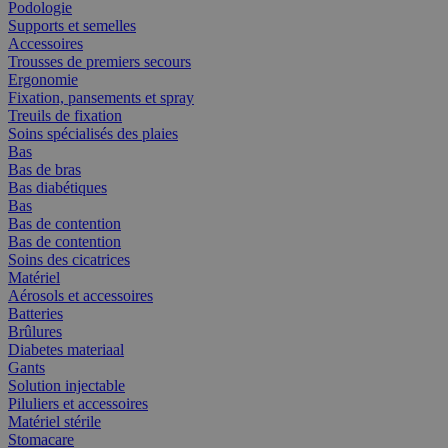
Podologie
Supports et semelles
Accessoires
Trousses de premiers secours
Ergonomie
Fixation, pansements et spray
Treuils de fixation
Soins spécialisés des plaies
Bas
Bas de bras
Bas diabétiques
Bas
Bas de contention
Bas de contention
Soins des cicatrices
Matériel
Aérosols et accessoires
Batteries
Brûlures
Diabetes materiaal
Gants
Solution injectable
Piluliers et accessoires
Matériel stérile
Stomacare