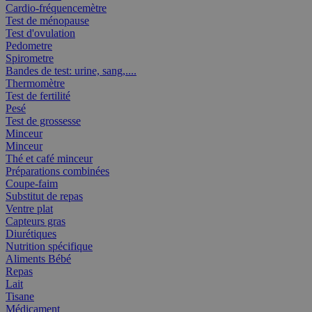
Cardio-fréquencemètre
Test de ménopause
Test d'ovulation
Pedometre
Spirometre
Bandes de test: urine, sang,....
Thermomètre
Test de fertilité
Pesé
Test de grossesse
Minceur
Minceur
Thé et café minceur
Préparations combinées
Coupe-faim
Substitut de repas
Ventre plat
Capteurs gras
Diurétiques
Nutrition spécifique
Aliments Bébé
Repas
Lait
Tisane
Médicament