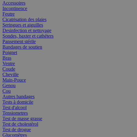
Accessoires
Incontinence
Feutre
Cicatrisation des plaies
Seringues et aiguilles
Desinfection et nettoyage
Sondes, baxter et cathéters
Pansement stérile
Bandages de soutien
Poignet
Bras
Ventre
Coude
Cheville
Main-Pouce
Genou
Cou
Autres bandages
Tests à domicile
Test d'alcool
Tensiometres
Test de masse grasse
Test de cholestérol
Test de drogue
Glucomètres