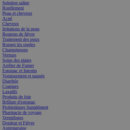
Solution saline
Ronflement
Peau et cheveux
Acné
Cheveux
Irritations de la peau
Boutons de fièvre
Traitement des poux
Ronger les ongles
Champignons
Verrues
Soins des plaies
Arrêter de Fumer
Estomac et Intestin
Vomissement et nausée
Diarrhée
Crampes
Laxatifs
Produits de foie
Brûlure d'estomac
Probiotiques Supplément
Pharmacie de voyage
Vermifuges
Douleur et Fièvre
Antimigraine