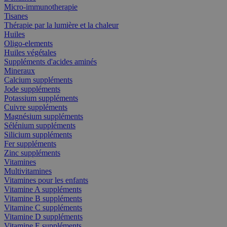
Micro-immunotherapie
Tisanes
Thérapie par la lumière et la chaleur
Huiles
Oligo-elements
Huiles végétales
Suppléments d'acides aminés
Mineraux
Calcium suppléments
Jode suppléments
Potassium suppléments
Cuivre suppléments
Magnésium suppléments
Sélénium suppléments
Silicium suppléments
Fer suppléments
Zinc suppléments
Vitamines
Multivitamines
Vitamines pour les enfants
Vitamine A suppléments
Vitamine B suppléments
Vitamine C suppléments
Vitamine D suppléments
Vitamine E suppléments