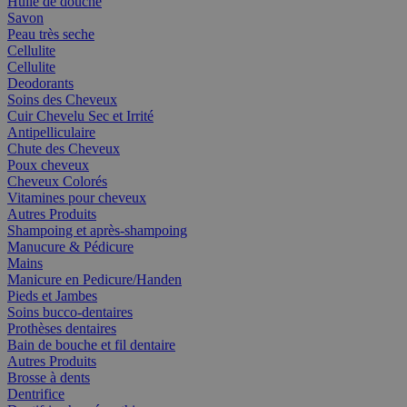
Huile de douche
Savon
Peau très seche
Cellulite
Cellulite
Deodorants
Soins des Cheveux
Cuir Chevelu Sec et Irrité
Antipelliculaire
Chute des Cheveux
Poux cheveux
Cheveux Colorés
Vitamines pour cheveux
Autres Produits
Shampoing et après-shampoing
Manucure & Pédicure
Mains
Manicure en Pedicure/Handen
Pieds et Jambes
Soins bucco-dentaires
Prothèses dentaires
Bain de bouche et fil dentaire
Autres Produits
Brosse à dents
Dentrifice