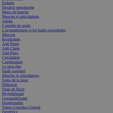
Enfants
Douleur menstruelle
Maux de bouche
Muscles et articulations
Adults
Contrôle du poids
L'aromathérapie et les huiles essentielles
Minceur
Respiration
Anti Pique
Anti Chute
Anti Poux
Circulation
Combination
Le bien-être
Huile essentiel
Muscles et articulations
Soins de la peau
Diffuseur
Fleur de Bach
Phytothérapie
Gemmothérapie
Homéopathie
Tubes Granules-Globuli
Dentifrice