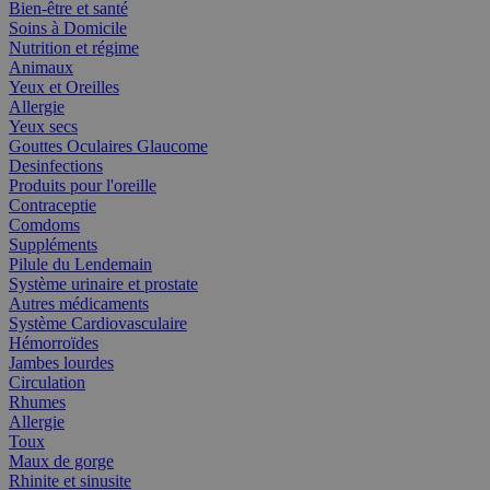
Bien-être et santé
Soins à Domicile
Nutrition et régime
Animaux
Yeux et Oreilles
Allergie
Yeux secs
Gouttes Oculaires Glaucome
Desinfections
Produits pour l'oreille
Contraceptie
Comdoms
Suppléments
Pilule du Lendemain
Système urinaire et prostate
Autres médicaments
Système Cardiovasculaire
Hémorroïdes
Jambes lourdes
Circulation
Rhumes
Allergie
Toux
Maux de gorge
Rhinite et sinusite