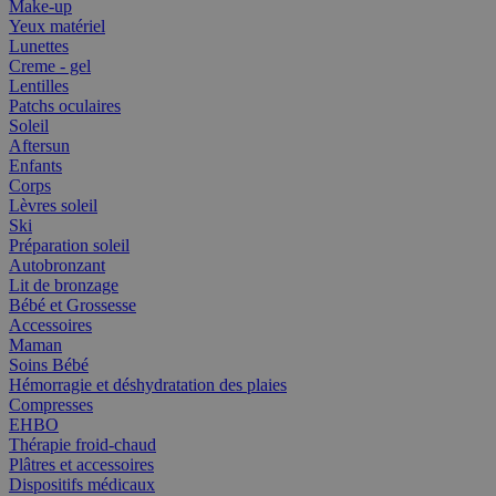
Make-up
Yeux matériel
Lunettes
Creme - gel
Lentilles
Patchs oculaires
Soleil
Aftersun
Enfants
Corps
Lèvres soleil
Ski
Préparation soleil
Autobronzant
Lit de bronzage
Bébé et Grossesse
Accessoires
Maman
Soins Bébé
Hémorragie et déshydratation des plaies
Compresses
EHBO
Thérapie froid-chaud
Plâtres et accessoires
Dispositifs médicaux