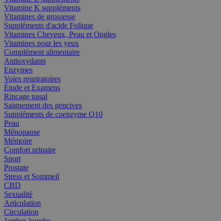
Vitamine K suppléments
Vitamines de grossesse
Suppléments d'acide Folique
Vitamines Cheveux, Peau et Ongles
Vitamines pour les yeux
Complément alimentaire
Antioxydants
Enzymes
Voies respiratoires
Étude et Examens
Rincage nasal
Saignement des gencives
Suppléments de coenzyme Q10
Peau
Ménopause
Mémoire
Comfort urinaire
Sport
Prostate
Stress et Sommeil
CBD
Sexualité
Articulation
Circulation
Jambes lourdes