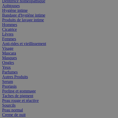
Dentifrice homéopathique
Aphtouses
Hygiène intime
Bandage d'hygiène intime
Produits de lavage intime
Hommes
Cicatrice
Lèvres
Femmes
Anti-rides et vieillissement
Visage
Mascara
Masques
Ongles
Yeux
Parfumes
Autres Produits
Serum
Psoriasis
Peeling et gommage
Taches de pigment
Peau rouge et réactive
Sourcils
Peau normal
Creme de nuit