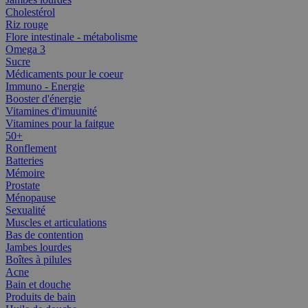
Cholestérol
Riz rouge
Flore intestinale - métabolisme
Omega 3
Sucre
Médicaments pour le coeur
Immuno - Energie
Booster d'énergie
Vitamines d'imuunité
Vitamines pour la faitgue
50+
Ronflement
Batteries
Mémoire
Prostate
Ménopause
Sexualité
Muscles et articulations
Bas de contention
Jambes lourdes
Boîtes à pilules
Acne
Bain et douche
Produits de bain