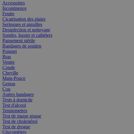
Accessoires
Incontinence
Feutre
Cicatrisation des plaies
Seringues et aiguilles
Desinfection et nettoyage
Sondes, baxter et cathéters
Pansement stérile
Bandages de soutien
Poignet
Bras
Ventre
Coude
Cheville
Main-Pouce
Genou
Cou
Autres bandages
Tests à domicile
Test d'alcool
Tensiometres
Test de masse grasse
Test de cholestérol
Test de drogue
Glucomètres