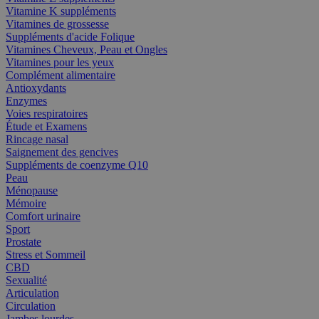
Vitamine K suppléments
Vitamines de grossesse
Suppléments d'acide Folique
Vitamines Cheveux, Peau et Ongles
Vitamines pour les yeux
Complément alimentaire
Antioxydants
Enzymes
Voies respiratoires
Étude et Examens
Rincage nasal
Saignement des gencives
Suppléments de coenzyme Q10
Peau
Ménopause
Mémoire
Comfort urinaire
Sport
Prostate
Stress et Sommeil
CBD
Sexualité
Articulation
Circulation
Jambes lourdes