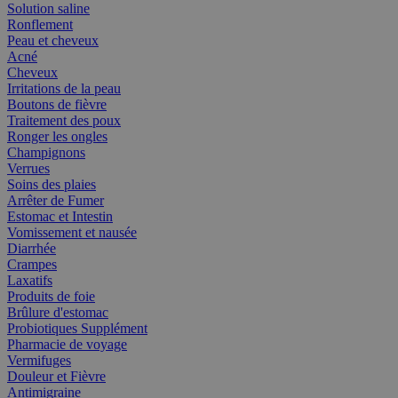
Solution saline
Ronflement
Peau et cheveux
Acné
Cheveux
Irritations de la peau
Boutons de fièvre
Traitement des poux
Ronger les ongles
Champignons
Verrues
Soins des plaies
Arrêter de Fumer
Estomac et Intestin
Vomissement et nausée
Diarrhée
Crampes
Laxatifs
Produits de foie
Brûlure d'estomac
Probiotiques Supplément
Pharmacie de voyage
Vermifuges
Douleur et Fièvre
Antimigraine