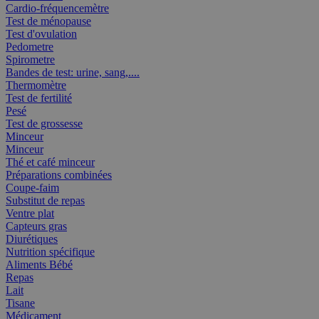
Cardio-fréquencemètre
Test de ménopause
Test d'ovulation
Pedometre
Spirometre
Bandes de test: urine, sang,....
Thermomètre
Test de fertilité
Pesé
Test de grossesse
Minceur
Minceur
Thé et café minceur
Préparations combinées
Coupe-faim
Substitut de repas
Ventre plat
Capteurs gras
Diurétiques
Nutrition spécifique
Aliments Bébé
Repas
Lait
Tisane
Médicament