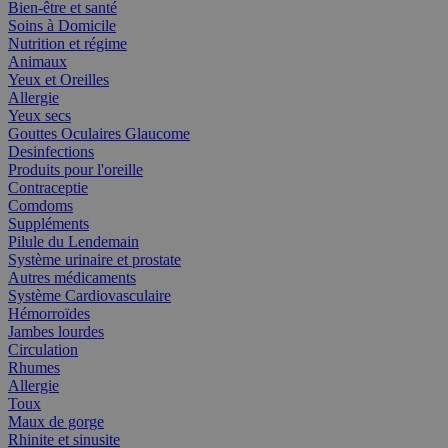
Bien-être et santé
Soins à Domicile
Nutrition et régime
Animaux
Yeux et Oreilles
Allergie
Yeux secs
Gouttes Oculaires Glaucome
Desinfections
Produits pour l'oreille
Contraceptie
Comdoms
Suppléments
Pilule du Lendemain
Système urinaire et prostate
Autres médicaments
Système Cardiovasculaire
Hémorroïdes
Jambes lourdes
Circulation
Rhumes
Allergie
Toux
Maux de gorge
Rhinite et sinusite