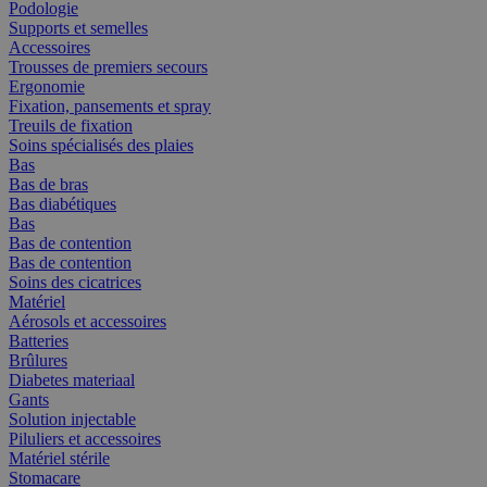
Podologie
Supports et semelles
Accessoires
Trousses de premiers secours
Ergonomie
Fixation, pansements et spray
Treuils de fixation
Soins spécialisés des plaies
Bas
Bas de bras
Bas diabétiques
Bas
Bas de contention
Bas de contention
Soins des cicatrices
Matériel
Aérosols et accessoires
Batteries
Brûlures
Diabetes materiaal
Gants
Solution injectable
Piluliers et accessoires
Matériel stérile
Stomacare