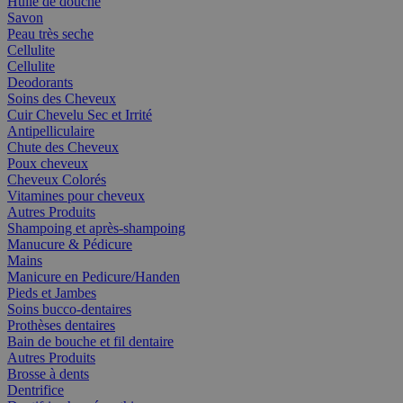
Huile de douche
Savon
Peau très seche
Cellulite
Cellulite
Deodorants
Soins des Cheveux
Cuir Chevelu Sec et Irrité
Antipelliculaire
Chute des Cheveux
Poux cheveux
Cheveux Colorés
Vitamines pour cheveux
Autres Produits
Shampoing et après-shampoing
Manucure & Pédicure
Mains
Manicure en Pedicure/Handen
Pieds et Jambes
Soins bucco-dentaires
Prothèses dentaires
Bain de bouche et fil dentaire
Autres Produits
Brosse à dents
Dentrifice