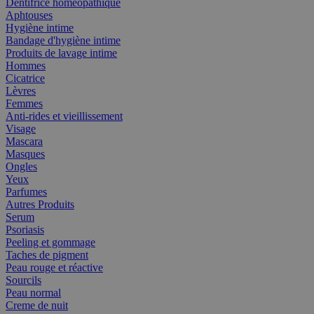
Dentifrice homéopathique
Aphtouses
Hygiène intime
Bandage d'hygiène intime
Produits de lavage intime
Hommes
Cicatrice
Lèvres
Femmes
Anti-rides et vieillissement
Visage
Mascara
Masques
Ongles
Yeux
Parfumes
Autres Produits
Serum
Psoriasis
Peeling et gommage
Taches de pigment
Peau rouge et réactive
Sourcils
Peau normal
Creme de nuit