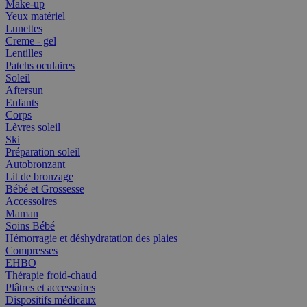
Make-up
Yeux matériel
Lunettes
Creme - gel
Lentilles
Patchs oculaires
Soleil
Aftersun
Enfants
Corps
Lèvres soleil
Ski
Préparation soleil
Autobronzant
Lit de bronzage
Bébé et Grossesse
Accessoires
Maman
Soins Bébé
Hémorragie et déshydratation des plaies
Compresses
EHBO
Thérapie froid-chaud
Plâtres et accessoires
Dispositifs médicaux