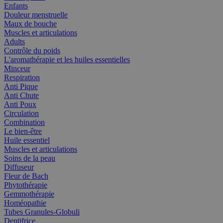
Enfants
Douleur menstruelle
Maux de bouche
Muscles et articulations
Adults
Contrôle du poids
L'aromathérapie et les huiles essentielles
Minceur
Respiration
Anti Pique
Anti Chute
Anti Poux
Circulation
Combination
Le bien-être
Huile essentiel
Muscles et articulations
Soins de la peau
Diffuseur
Fleur de Bach
Phytothérapie
Gemmothérapie
Homéopathie
Tubes Granules-Globuli
Dentifrice