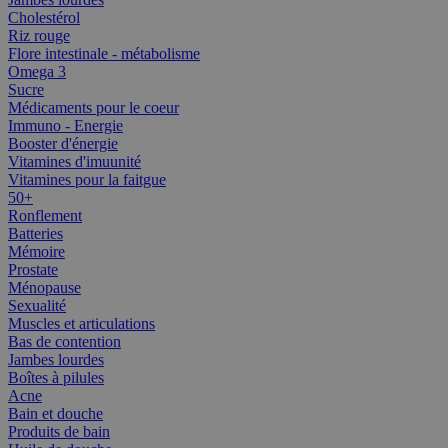
Cholestérol
Riz rouge
Flore intestinale - métabolisme
Omega 3
Sucre
Médicaments pour le coeur
Immuno - Energie
Booster d'énergie
Vitamines d'imuunité
Vitamines pour la faitgue
50+
Ronflement
Batteries
Mémoire
Prostate
Ménopause
Sexualité
Muscles et articulations
Bas de contention
Jambes lourdes
Boîtes à pilules
Acne
Bain et douche
Produits de bain