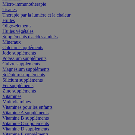
Micro-immunotherapie
Tisanes
Thérapie par la lumière et la chaleur
Huiles
Oligo-elements
Huiles végétales
Suppléments d'acides aminés
Mineraux
Calcium suppléments
Jode suppléments
Potassium suppléments
Cuivre suppléments
Magnésium suppléments
Sélénium suppléments
Silicium suppléments
Fer suppléments
Zinc suppléments
Vitamines
Multivitamines
Vitamines pour les enfants
Vitamine A suppléments
Vitamine B suppléments
Vitamine C suppléments
Vitamine D suppléments
Vitamine E suppléments