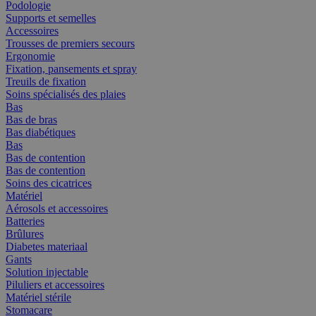
Podologie
Supports et semelles
Accessoires
Trousses de premiers secours
Ergonomie
Fixation, pansements et spray
Treuils de fixation
Soins spécialisés des plaies
Bas
Bas de bras
Bas diabétiques
Bas
Bas de contention
Bas de contention
Soins des cicatrices
Matériel
Aérosols et accessoires
Batteries
Brûlures
Diabetes materiaal
Gants
Solution injectable
Piluliers et accessoires
Matériel stérile
Stomacare