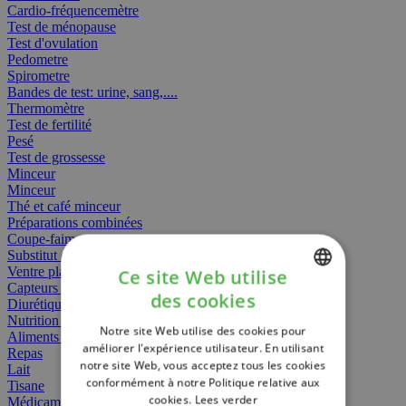
Cardio-fréquencemètre
Test de ménopause
Test d'ovulation
Pedometre
Spirometre
Bandes de test: urine, sang,....
Thermomètre
Test de fertilité
Pesé
Test de grossesse
Minceur
Minceur
Thé et café minceur
Préparations combinées
Coupe-faim
Substitut de repas
Ventre plat
Ce site Web utilise
Capteurs gras
des cookies
Diurétiques
DUTCH
Nutrition spécifique
Notre site Web utilise des cookies pour
FRENCH
Aliments Bébé
améliorer l'expérience utilisateur. En utilisant
Repas
notre site Web, vous acceptez tous les cookies
ENGLISH
Lait
conformément à notre Politique relative aux
Tisane
cookies.
Lees verder
Médicament