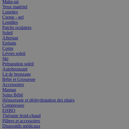
Make-up
Yeux matériel
Lunettes
Creme - gel
Lentilles
Patchs oculaires
Soleil
Aftersun
Enfants
Corps
Lèvres soleil
Ski
Préparation soleil
Autobronzant
Lit de bronzage
Bébé et Grossesse
Accessoires
Maman
Soins Bébé
Hémorragie et déshydratation des plaies
Compresses
EHBO
Thérapie froid-chaud
Plâtres et accessoires
Dispositifs médicaux