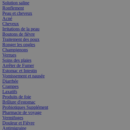
Solution saline
Ronflement
Peau et cheveux
Acné
Cheveux
Irritations de la peau
Boutons de fièvre
Traitement des poux
Ronger les ongles
Champignons
Verrues
Soins des plaies
Arrêter de Fumer
Estomac et Intestin
Vomissement et nausée
Diarrhée
Crampes
Laxatifs
Produits de foie
Brûlure d'estomac
Probiotiques Supplément
Pharmacie de voyage
Vermifuges
Douleur et Fièvre
Antimigraine