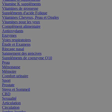
Vitamine K suppléments
Vitamines de grossesse
Suppléments d'acide Folique
Vitamines Cheveux, Peau et Ongles
Vitamines pour les yeux
Complément alimentaire
Antioxydants
Enzymes
Voies respiratoires
Étude et Examens
Rincage nasal
Saignement des gencives
Suppléments de coenzyme Q10
Peau
Ménopause
Mémoire
Comfort urinaire
Sport
Prostate
Stress et Sommeil
CBD
Sexualité
Articulation
Circulation
Jambes lourdes