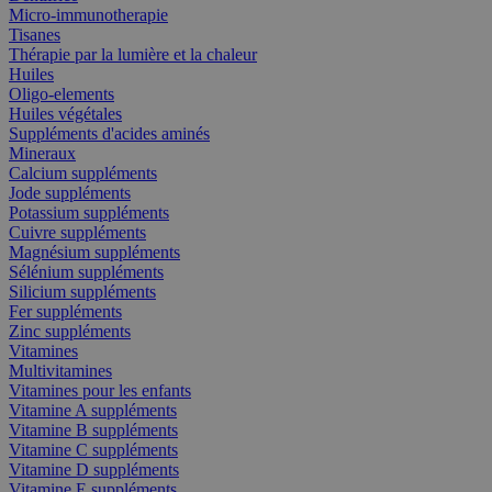
Micro-immunotherapie
Tisanes
Thérapie par la lumière et la chaleur
Huiles
Oligo-elements
Huiles végétales
Suppléments d'acides aminés
Mineraux
Calcium suppléments
Jode suppléments
Potassium suppléments
Cuivre suppléments
Magnésium suppléments
Sélénium suppléments
Silicium suppléments
Fer suppléments
Zinc suppléments
Vitamines
Multivitamines
Vitamines pour les enfants
Vitamine A suppléments
Vitamine B suppléments
Vitamine C suppléments
Vitamine D suppléments
Vitamine E suppléments