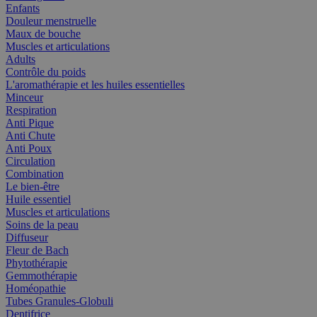
Enfants
Douleur menstruelle
Maux de bouche
Muscles et articulations
Adults
Contrôle du poids
L'aromathérapie et les huiles essentielles
Minceur
Respiration
Anti Pique
Anti Chute
Anti Poux
Circulation
Combination
Le bien-être
Huile essentiel
Muscles et articulations
Soins de la peau
Diffuseur
Fleur de Bach
Phytothérapie
Gemmothérapie
Homéopathie
Tubes Granules-Globuli
Dentifrice