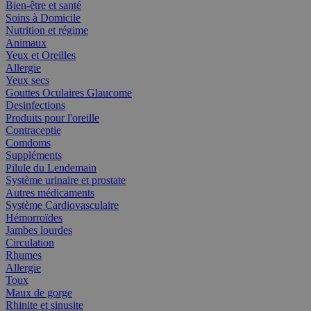
Bien-être et santé
Soins à Domicile
Nutrition et régime
Animaux
Yeux et Oreilles
Allergie
Yeux secs
Gouttes Oculaires Glaucome
Desinfections
Produits pour l'oreille
Contraceptie
Comdoms
Suppléments
Pilule du Lendemain
Système urinaire et prostate
Autres médicaments
Système Cardiovasculaire
Hémorroïdes
Jambes lourdes
Circulation
Rhumes
Allergie
Toux
Maux de gorge
Rhinite et sinusite