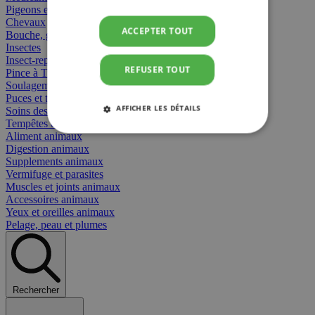
Pigeons et oiseaux
Chevaux
ACCEPTER TOUT
Bouche, gueule et bec
Insectes
Insect-repellent
REFUSER TOUT
Pince à Tiques
Soulagement des Piqûres
Puces et tiques
AFFICHER LES DÉTAILS
Soins des plaies animaux
Tempêtes et stress animaux
Aliment animaux
STRICTEMENT NÉCESSAIRES
Digestion animaux
Supplements animaux
PERFORMANCE
CIBLAGE
Vermifuge et parasites
Muscles et joints animaux
Accessoires animaux
FONCTIONNALITÉ
Yeux et oreilles animaux
Pelage, peau et plumes
Strictement nécessaires
Performance
Rechercher
Ciblage
Fonctionnalité