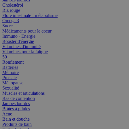
Cholestérol
Riz rouge
Flore intestinale - métabolisme
Omega 3
Sucre
Médicaments pour le coeur
Immuno - Energie
Booster d'énergie
Vitamines d'imuunité
Vitamines pour la faitgue
50+
Ronflement
Batteries
Mémoire
Prostate
Ménopause
Sexualité
Muscles et articulations
Bas de contention
Jambes lourdes
Boîtes à pilules
Acne
Bain et douche
Produits de bain