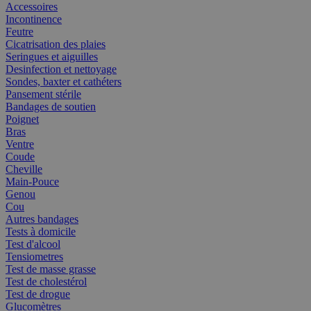
Accessoires
Incontinence
Feutre
Cicatrisation des plaies
Seringues et aiguilles
Desinfection et nettoyage
Sondes, baxter et cathéters
Pansement stérile
Bandages de soutien
Poignet
Bras
Ventre
Coude
Cheville
Main-Pouce
Genou
Cou
Autres bandages
Tests à domicile
Test d'alcool
Tensiometres
Test de masse grasse
Test de cholestérol
Test de drogue
Glucomètres