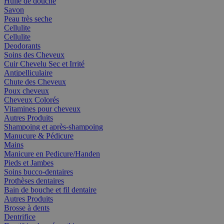
Huile de douche
Savon
Peau très seche
Cellulite
Cellulite
Deodorants
Soins des Cheveux
Cuir Chevelu Sec et Irrité
Antipelliculaire
Chute des Cheveux
Poux cheveux
Cheveux Colorés
Vitamines pour cheveux
Autres Produits
Shampoing et après-shampoing
Manucure & Pédicure
Mains
Manicure en Pedicure/Handen
Pieds et Jambes
Soins bucco-dentaires
Prothèses dentaires
Bain de bouche et fil dentaire
Autres Produits
Brosse à dents
Dentrifice