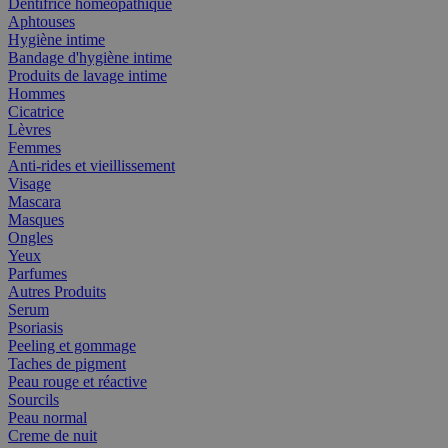
Dentifrice homéopathique
Aphtouses
Hygiène intime
Bandage d'hygiène intime
Produits de lavage intime
Hommes
Cicatrice
Lèvres
Femmes
Anti-rides et vieillissement
Visage
Mascara
Masques
Ongles
Yeux
Parfumes
Autres Produits
Serum
Psoriasis
Peeling et gommage
Taches de pigment
Peau rouge et réactive
Sourcils
Peau normal
Creme de nuit