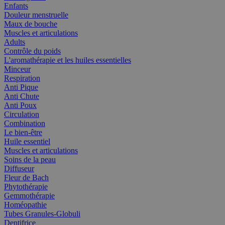
Enfants
Douleur menstruelle
Maux de bouche
Muscles et articulations
Adults
Contrôle du poids
L'aromathérapie et les huiles essentielles
Minceur
Respiration
Anti Pique
Anti Chute
Anti Poux
Circulation
Combination
Le bien-être
Huile essentiel
Muscles et articulations
Soins de la peau
Diffuseur
Fleur de Bach
Phytothérapie
Gemmothérapie
Homéopathie
Tubes Granules-Globuli
Dentifrice