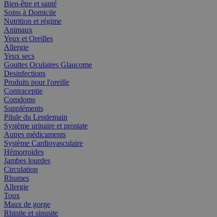
Bien-être et santé
Soins à Domicile
Nutrition et régime
Animaux
Yeux et Oreilles
Allergie
Yeux secs
Gouttes Oculaires Glaucome
Desinfections
Produits pour l'oreille
Contraceptie
Comdoms
Suppléments
Pilule du Lendemain
Système urinaire et prostate
Autres médicaments
Système Cardiovasculaire
Hémorroïdes
Jambes lourdes
Circulation
Rhumes
Allergie
Toux
Maux de gorge
Rhinite et sinusite