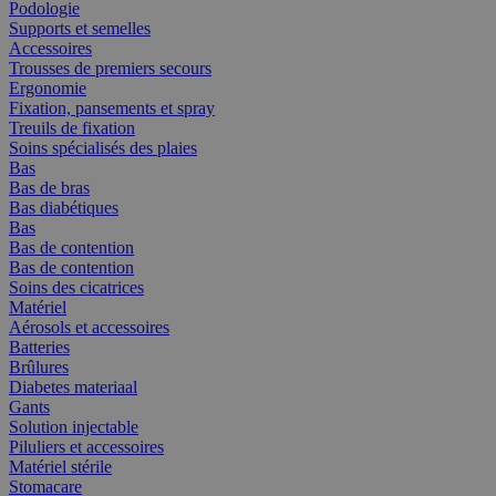
Podologie
Supports et semelles
Accessoires
Trousses de premiers secours
Ergonomie
Fixation, pansements et spray
Treuils de fixation
Soins spécialisés des plaies
Bas
Bas de bras
Bas diabétiques
Bas
Bas de contention
Bas de contention
Soins des cicatrices
Matériel
Aérosols et accessoires
Batteries
Brûlures
Diabetes materiaal
Gants
Solution injectable
Piluliers et accessoires
Matériel stérile
Stomacare