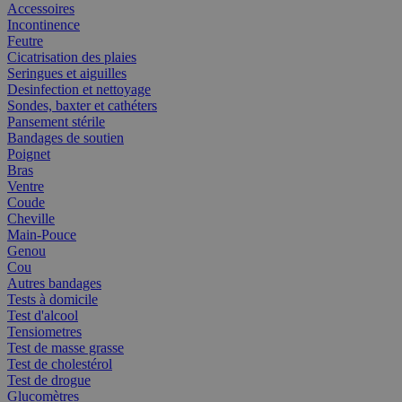
Accessoires
Incontinence
Feutre
Cicatrisation des plaies
Seringues et aiguilles
Desinfection et nettoyage
Sondes, baxter et cathéters
Pansement stérile
Bandages de soutien
Poignet
Bras
Ventre
Coude
Cheville
Main-Pouce
Genou
Cou
Autres bandages
Tests à domicile
Test d'alcool
Tensiometres
Test de masse grasse
Test de cholestérol
Test de drogue
Glucomètres