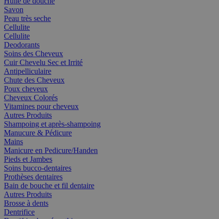
Huile de douche
Savon
Peau très seche
Cellulite
Cellulite
Deodorants
Soins des Cheveux
Cuir Chevelu Sec et Irrité
Antipelliculaire
Chute des Cheveux
Poux cheveux
Cheveux Colorés
Vitamines pour cheveux
Autres Produits
Shampoing et après-shampoing
Manucure & Pédicure
Mains
Manicure en Pedicure/Handen
Pieds et Jambes
Soins bucco-dentaires
Prothèses dentaires
Bain de bouche et fil dentaire
Autres Produits
Brosse à dents
Dentrifice