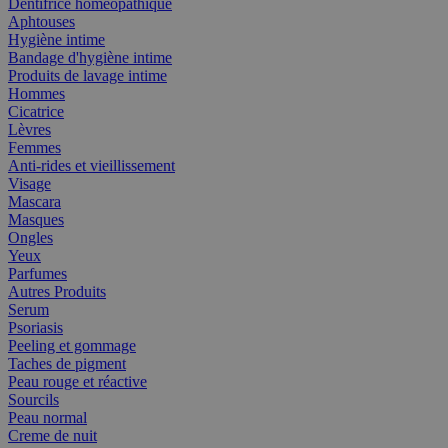
Dentifrice homéopathique
Aphtouses
Hygiène intime
Bandage d'hygiène intime
Produits de lavage intime
Hommes
Cicatrice
Lèvres
Femmes
Anti-rides et vieillissement
Visage
Mascara
Masques
Ongles
Yeux
Parfumes
Autres Produits
Serum
Psoriasis
Peeling et gommage
Taches de pigment
Peau rouge et réactive
Sourcils
Peau normal
Creme de nuit