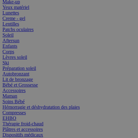
Make-up
Yeux matériel
Lunettes
Creme - gel
Lentilles
Patchs oculaires
Soleil
Aftersun
Enfants
Corps
Lèvres soleil
Ski
Préparation soleil
Autobronzant
Lit de bronzage
Bébé et Grossesse
Accessoires
Maman
Soins Bébé
Hémorragie et déshydratation des plaies
Compresses
EHBO
Thérapie froid-chaud
Plâtres et accessoires
Dispositifs médicaux