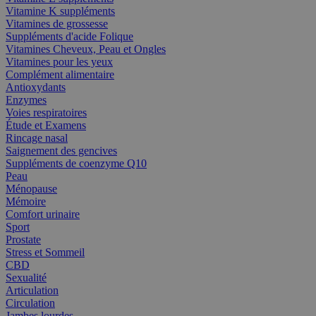
Vitamine K suppléments
Vitamines de grossesse
Suppléments d'acide Folique
Vitamines Cheveux, Peau et Ongles
Vitamines pour les yeux
Complément alimentaire
Antioxydants
Enzymes
Voies respiratoires
Étude et Examens
Rincage nasal
Saignement des gencives
Suppléments de coenzyme Q10
Peau
Ménopause
Mémoire
Comfort urinaire
Sport
Prostate
Stress et Sommeil
CBD
Sexualité
Articulation
Circulation
Jambes lourdes