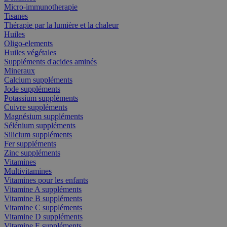
Micro-immunotherapie
Tisanes
Thérapie par la lumière et la chaleur
Huiles
Oligo-elements
Huiles végétales
Suppléments d'acides aminés
Mineraux
Calcium suppléments
Jode suppléments
Potassium suppléments
Cuivre suppléments
Magnésium suppléments
Sélénium suppléments
Silicium suppléments
Fer suppléments
Zinc suppléments
Vitamines
Multivitamines
Vitamines pour les enfants
Vitamine A suppléments
Vitamine B suppléments
Vitamine C suppléments
Vitamine D suppléments
Vitamine E suppléments