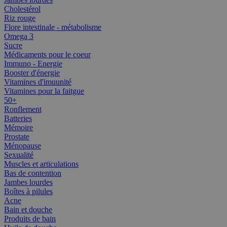
Cholestérol
Riz rouge
Flore intestinale - métabolisme
Omega 3
Sucre
Médicaments pour le coeur
Immuno - Energie
Booster d'énergie
Vitamines d'imuunité
Vitamines pour la faitgue
50+
Ronflement
Batteries
Mémoire
Prostate
Ménopause
Sexualité
Muscles et articulations
Bas de contention
Jambes lourdes
Boîtes à pilules
Acne
Bain et douche
Produits de bain