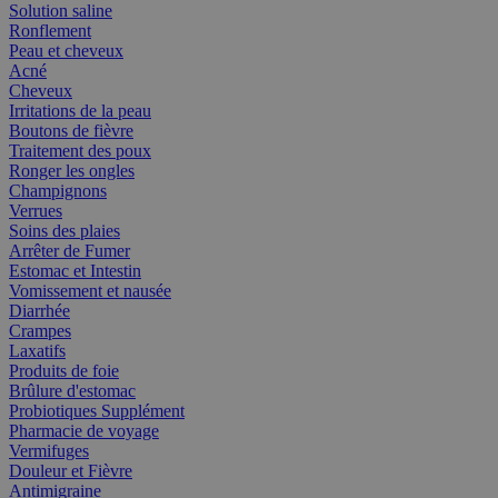
Solution saline
Ronflement
Peau et cheveux
Acné
Cheveux
Irritations de la peau
Boutons de fièvre
Traitement des poux
Ronger les ongles
Champignons
Verrues
Soins des plaies
Arrêter de Fumer
Estomac et Intestin
Vomissement et nausée
Diarrhée
Crampes
Laxatifs
Produits de foie
Brûlure d'estomac
Probiotiques Supplément
Pharmacie de voyage
Vermifuges
Douleur et Fièvre
Antimigraine