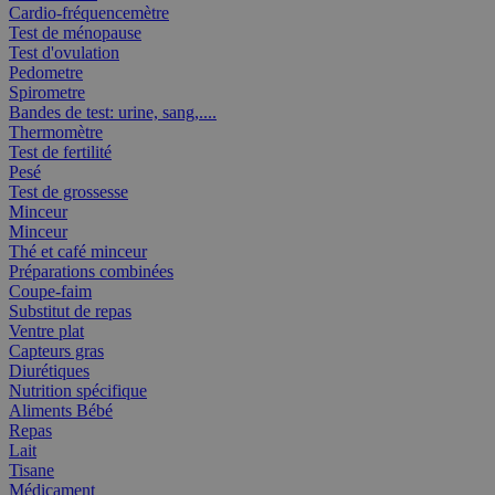
Cardio-fréquencemètre
Test de ménopause
Test d'ovulation
Pedometre
Spirometre
Bandes de test: urine, sang,....
Thermomètre
Test de fertilité
Pesé
Test de grossesse
Minceur
Minceur
Thé et café minceur
Préparations combinées
Coupe-faim
Substitut de repas
Ventre plat
Capteurs gras
Diurétiques
Nutrition spécifique
Aliments Bébé
Repas
Lait
Tisane
Médicament