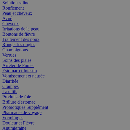
Solution saline
Ronflement
Peau et cheveux
Acné
Cheveux
Irritations de la peau
Boutons de fièvre
Traitement des poux
Ronger les ongles
Champignons
Verrues
Soins des plaies
Arrêter de Fumer
Estomac et Intestin
Vomissement et nausée
Diarrhée
Crampes
Laxatifs
Produits de foie
Brûlure d'estomac
Probiotiques Supplément
Pharmacie de voyage
Vermifuges
Douleur et Fièvre
Antimigraine