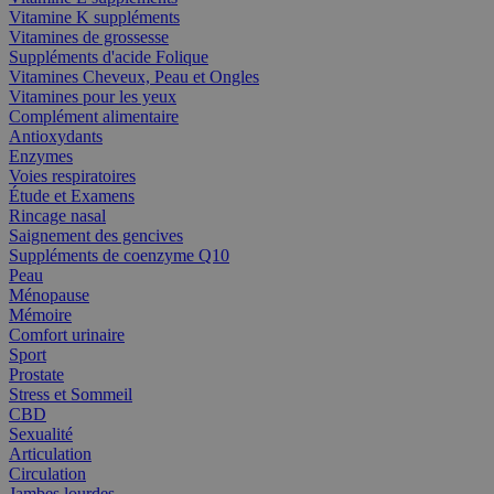
Vitamine K suppléments
Vitamines de grossesse
Suppléments d'acide Folique
Vitamines Cheveux, Peau et Ongles
Vitamines pour les yeux
Complément alimentaire
Antioxydants
Enzymes
Voies respiratoires
Étude et Examens
Rincage nasal
Saignement des gencives
Suppléments de coenzyme Q10
Peau
Ménopause
Mémoire
Comfort urinaire
Sport
Prostate
Stress et Sommeil
CBD
Sexualité
Articulation
Circulation
Jambes lourdes