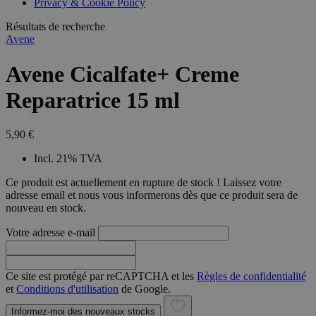
Privacy & Cookie Policy
combineren to
veel versc
gebruikerssess
Microsoft
analytische
Résultats de recherche
waardoor 
doeleinden.
kunnen w
Avene
gevolgd.
Avene Cicalfate+ Creme
Reparatrice 15 ml
5,90 €
Incl. 21% TVA
Ce produit est actuellement en rupture de stock ! Laissez votre
adresse email et nous vous informerons dès que ce produit sera de
nouveau en stock.
Votre adresse e-mail
Ce site est protégé par reCAPTCHA et les
Règles de confidentialité
et
Conditions d'utilisation
de Google.
Informez-moi des nouveaux stocks