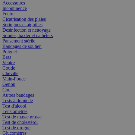
Accessoires
Incontinence
Feutre
Cicatrisation des plaies
Seringues et aiguilles
Desinfection et nettoyage
Sondes, baxter et cathéters
Pansement stérile
Bandages de soutien
Poignet
Bras
Ventre
Coude
Cheville
Main-Pouce
Genou
Cou
Autres bandages
Tests à domicile
Test d'alcool
Tensiometres
Test de masse grasse
Test de cholestérol
Test de drogue
Glucomètres