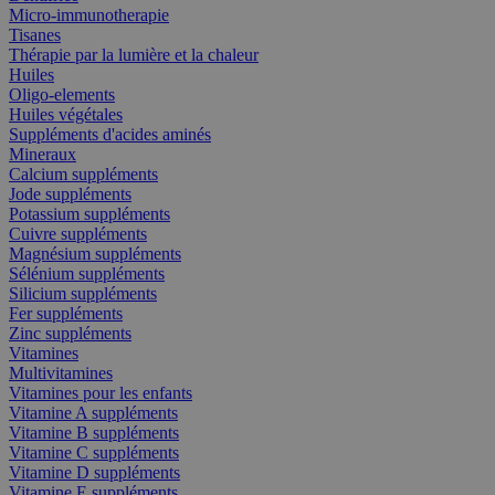
Micro-immunotherapie
Tisanes
Thérapie par la lumière et la chaleur
Huiles
Oligo-elements
Huiles végétales
Suppléments d'acides aminés
Mineraux
Calcium suppléments
Jode suppléments
Potassium suppléments
Cuivre suppléments
Magnésium suppléments
Sélénium suppléments
Silicium suppléments
Fer suppléments
Zinc suppléments
Vitamines
Multivitamines
Vitamines pour les enfants
Vitamine A suppléments
Vitamine B suppléments
Vitamine C suppléments
Vitamine D suppléments
Vitamine E suppléments