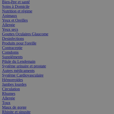
Bien-être et santé
Soins à Domicile
Nutrition et régime
Animaux
Yeux et Oreilles
Allergie
Yeux secs
Gouttes Oculaires Glaucome
Desinfections
Produits pour l'oreille
Contraceptie
Comdoms
Suppléments
Pilule du Lendemain
Système urinaire et prostate
Autres médicaments
Système Cardiovasculaire
Hémorroïdes
Jambes lourdes
Circulation
Rhumes
Allergie
Toux
Maux de gorge
Rhinite et sinusite