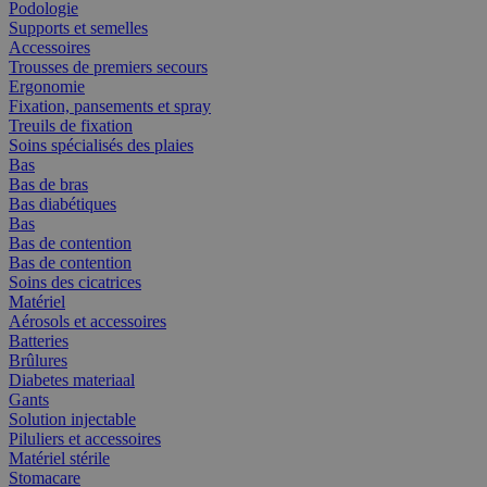
Podologie
Supports et semelles
Accessoires
Trousses de premiers secours
Ergonomie
Fixation, pansements et spray
Treuils de fixation
Soins spécialisés des plaies
Bas
Bas de bras
Bas diabétiques
Bas
Bas de contention
Bas de contention
Soins des cicatrices
Matériel
Aérosols et accessoires
Batteries
Brûlures
Diabetes materiaal
Gants
Solution injectable
Piluliers et accessoires
Matériel stérile
Stomacare