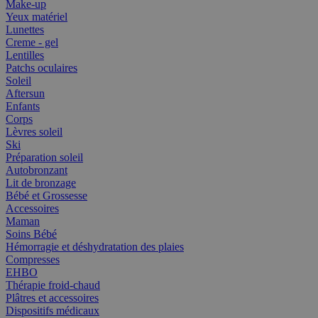
Make-up
Yeux matériel
Lunettes
Creme - gel
Lentilles
Patchs oculaires
Soleil
Aftersun
Enfants
Corps
Lèvres soleil
Ski
Préparation soleil
Autobronzant
Lit de bronzage
Bébé et Grossesse
Accessoires
Maman
Soins Bébé
Hémorragie et déshydratation des plaies
Compresses
EHBO
Thérapie froid-chaud
Plâtres et accessoires
Dispositifs médicaux