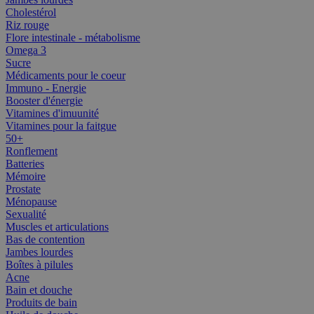
Cholestérol
Riz rouge
Flore intestinale - métabolisme
Omega 3
Sucre
Médicaments pour le coeur
Immuno - Energie
Booster d'énergie
Vitamines d'imuunité
Vitamines pour la faitgue
50+
Ronflement
Batteries
Mémoire
Prostate
Ménopause
Sexualité
Muscles et articulations
Bas de contention
Jambes lourdes
Boîtes à pilules
Acne
Bain et douche
Produits de bain