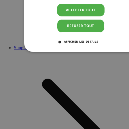
ACCEPTER TOUT
REFUSER TOUT
AFFICHER LES DÉTAILS
Suppléments
STRICTEMENT NÉCESSAIRES
PERFORMANCE
CIBLAGE
FONCTIONNALITÉ
Strictement nécessaires
Performance
Ciblage
Fonctionnalité
Les cookies strictement nécessaires habilitent des