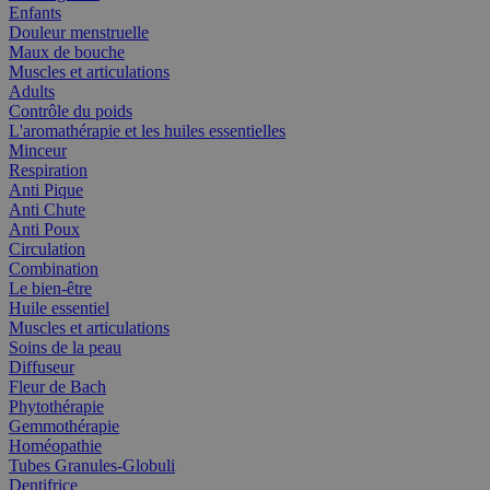
Enfants
Douleur menstruelle
Maux de bouche
Muscles et articulations
Adults
Contrôle du poids
L'aromathérapie et les huiles essentielles
Minceur
Respiration
Anti Pique
Anti Chute
Anti Poux
Circulation
Combination
Le bien-être
Huile essentiel
Muscles et articulations
Soins de la peau
Diffuseur
Fleur de Bach
Phytothérapie
Gemmothérapie
Homéopathie
Tubes Granules-Globuli
Dentifrice