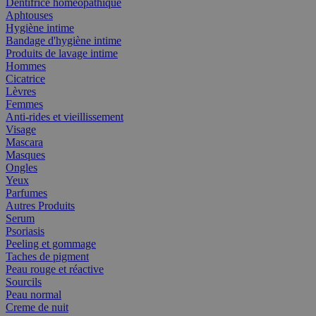
Dentifrice homéopathique
Aphtouses
Hygiène intime
Bandage d'hygiène intime
Produits de lavage intime
Hommes
Cicatrice
Lèvres
Femmes
Anti-rides et vieillissement
Visage
Mascara
Masques
Ongles
Yeux
Parfumes
Autres Produits
Serum
Psoriasis
Peeling et gommage
Taches de pigment
Peau rouge et réactive
Sourcils
Peau normal
Creme de nuit