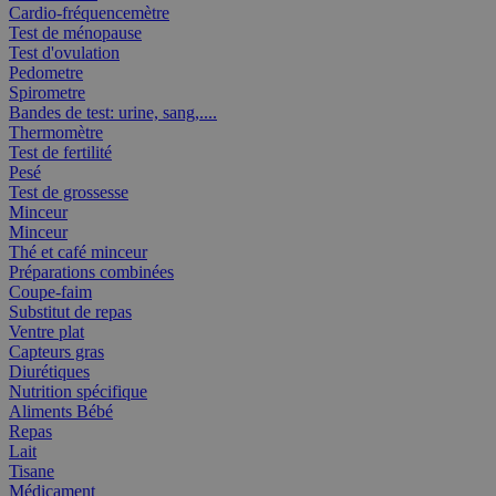
Cardio-fréquencemètre
Test de ménopause
Test d'ovulation
Pedometre
Spirometre
Bandes de test: urine, sang,....
Thermomètre
Test de fertilité
Pesé
Test de grossesse
Minceur
Minceur
Thé et café minceur
Préparations combinées
Coupe-faim
Substitut de repas
Ventre plat
Capteurs gras
Diurétiques
Nutrition spécifique
Aliments Bébé
Repas
Lait
Tisane
Médicament