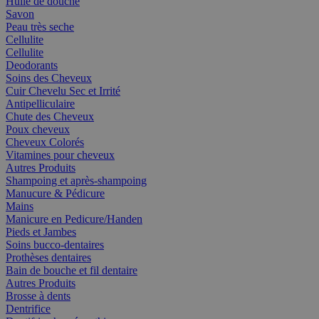
Huile de douche
Savon
Peau très seche
Cellulite
Cellulite
Deodorants
Soins des Cheveux
Cuir Chevelu Sec et Irrité
Antipelliculaire
Chute des Cheveux
Poux cheveux
Cheveux Colorés
Vitamines pour cheveux
Autres Produits
Shampoing et après-shampoing
Manucure & Pédicure
Mains
Manicure en Pedicure/Handen
Pieds et Jambes
Soins bucco-dentaires
Prothèses dentaires
Bain de bouche et fil dentaire
Autres Produits
Brosse à dents
Dentrifice