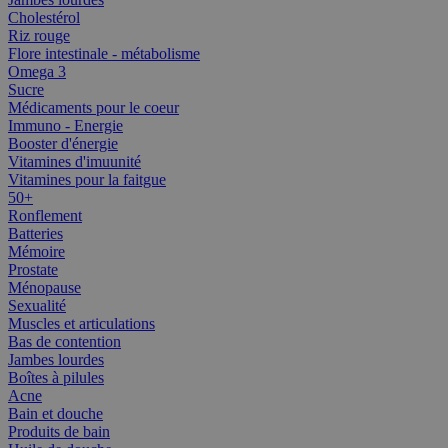
Cholestérol
Riz rouge
Flore intestinale - métabolisme
Omega 3
Sucre
Médicaments pour le coeur
Immuno - Energie
Booster d'énergie
Vitamines d'imuunité
Vitamines pour la faitgue
50+
Ronflement
Batteries
Mémoire
Prostate
Ménopause
Sexualité
Muscles et articulations
Bas de contention
Jambes lourdes
Boîtes à pilules
Acne
Bain et douche
Produits de bain