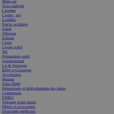
Make-up
Yeux matériel
Lunettes
Creme - gel
Lentilles
Patchs oculaires
Soleil
Aftersun
Enfants
Corps
Lèvres soleil
Ski
Préparation soleil
Autobronzant
Lit de bronzage
Bébé et Grossesse
Accessoires
Maman
Soins Bébé
Hémorragie et déshydratation des plaies
Compresses
EHBO
Thérapie froid-chaud
Plâtres et accessoires
Dispositifs médicaux