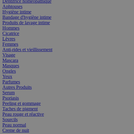
Dentifrice homéopathique
Aphtouses
Hygiène intime
Bandage d'hygiène intime
Produits de lavage intime
Hommes
Cicatrice
Lèvres
Femmes
Anti-rides et vieillissement
Visage
Mascara
Masques
Ongles
Yeux
Parfumes
Autres Produits
Serum
Psoriasis
Peeling et gommage
Taches de pigment
Peau rouge et réactive
Sourcils
Peau normal
Creme de nuit