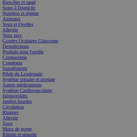
Bien-être et santé
Soins à Domicile
Nutrition et régime
Animaux
Yeux et Oreilles
Allergie
Yeux secs
Gouttes Oculaires Glaucome
Desinfections
Produits pour l'oreille
Contraceptie
Comdoms
Suppléments
Pilule du Lendemain
Système urinaire et prostate
Autres médicaments
Système Cardiovasculaire
Hémorroïdes
Jambes lourdes
Circulation
Rhumes
Allergie
Toux
Maux de gorge
Rhinite et sinusite