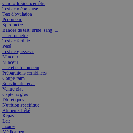
Cardio-fréquencemètre
Test de ménopause
Test d'ovulation
Pedometre
Spirometre
Bandes de test: urine, sang,....
Thermomètre
Test de fertilité
Pesé
Test de grossesse
Minceur
Minceur
Thé et café minceur
Préparations combinées
Coupe-faim
Substitut de repas
Ventre plat
Capteurs gras
Diurétiques
Nutrition spécifique
Aliments Bébé
Repas
Lait
Tisane
Médicament