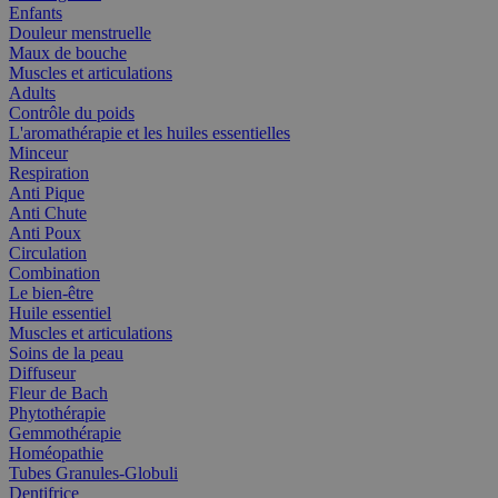
Enfants
Douleur menstruelle
Maux de bouche
Muscles et articulations
Adults
Contrôle du poids
L'aromathérapie et les huiles essentielles
Minceur
Respiration
Anti Pique
Anti Chute
Anti Poux
Circulation
Combination
Le bien-être
Huile essentiel
Muscles et articulations
Soins de la peau
Diffuseur
Fleur de Bach
Phytothérapie
Gemmothérapie
Homéopathie
Tubes Granules-Globuli
Dentifrice