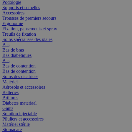
Podologie
Supports et semelles
Accessoires
Trousses de premiers secours
Ergonomie
Fixation, pansements et spray
Treuils de fixation
Soins spécialisés des plaies
Bas
Bas de bras
Bas diabétiques
Bas
Bas de contention
Bas de contention
Soins des cicatrices
Matériel
Aérosols et accessoires
Batteries
Brûlures
Diabetes materiaal
Gants
Solution injectable
Piluliers et accessoires
Matériel stérile
Stomacare