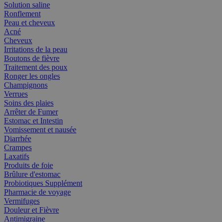
Solution saline
Ronflement
Peau et cheveux
Acné
Cheveux
Irritations de la peau
Boutons de fièvre
Traitement des poux
Ronger les ongles
Champignons
Verrues
Soins des plaies
Arrêter de Fumer
Estomac et Intestin
Vomissement et nausée
Diarrhée
Crampes
Laxatifs
Produits de foie
Brûlure d'estomac
Probiotiques Supplément
Pharmacie de voyage
Vermifuges
Douleur et Fièvre
Antimigraine