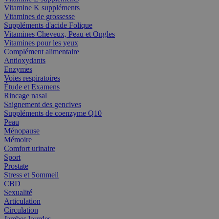
Vitamine K suppléments
Vitamines de grossesse
Suppléments d'acide Folique
Vitamines Cheveux, Peau et Ongles
Vitamines pour les yeux
Complément alimentaire
Antioxydants
Enzymes
Voies respiratoires
Étude et Examens
Rincage nasal
Saignement des gencives
Suppléments de coenzyme Q10
Peau
Ménopause
Mémoire
Comfort urinaire
Sport
Prostate
Stress et Sommeil
CBD
Sexualité
Articulation
Circulation
Jambes lourdes