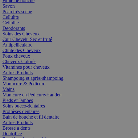
Huile de douche
Savon
Peau très seche
Cellulite
Cellulite
Deodorants
Soins des Cheveux
Cuir Chevelu Sec et Irrité
Antipelliculaire
Chute des Cheveux
Poux cheveux
Cheveux Colorés
Vitamines pour cheveux
Autres Produits
Shampoing et après-shampoing
Manucure & Pédicure
Mains
Manicure en Pedicure/Handen
Pieds et Jambes
Soins bucco-dentaires
Prothèses dentaires
Bain de bouche et fil dentaire
Autres Produits
Brosse à dents
Dentrifice