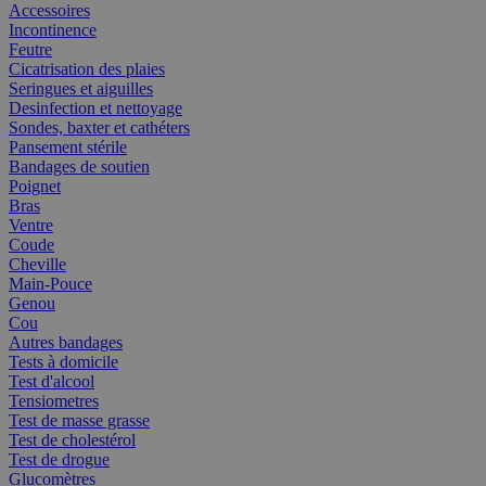
Accessoires
Incontinence
Feutre
Cicatrisation des plaies
Seringues et aiguilles
Desinfection et nettoyage
Sondes, baxter et cathéters
Pansement stérile
Bandages de soutien
Poignet
Bras
Ventre
Coude
Cheville
Main-Pouce
Genou
Cou
Autres bandages
Tests à domicile
Test d'alcool
Tensiometres
Test de masse grasse
Test de cholestérol
Test de drogue
Glucomètres