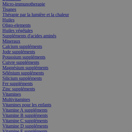
Micro-immunotherapie
Tisanes
Thérapie par la lumière et la chaleur
Huiles
Oligo-elements
Huiles végétales
Suppléments d'acides aminés
Mineraux
Calcium suppléments
Jode suppléments
Potassium suppléments
Cuivre suppléments
Magnésium suppléments
Sélénium suppléments
Silicium suppléments
Fer suppléments
Zinc suppléments
Vitamines
Multivitamines
Vitamines pour les enfants
Vitamine A suppléments
Vitamine B suppléments
Vitamine C suppléments
Vitamine D suppléments
Vitamine E suppléments