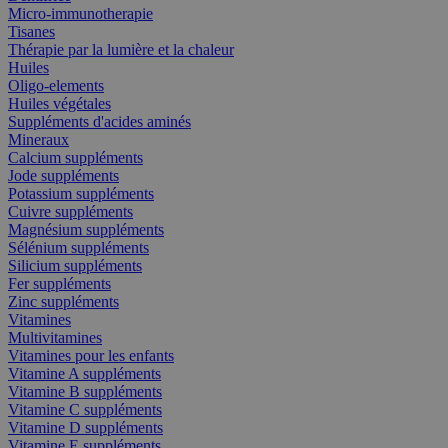
Micro-immunotherapie
Tisanes
Thérapie par la lumière et la chaleur
Huiles
Oligo-elements
Huiles végétales
Suppléments d'acides aminés
Mineraux
Calcium suppléments
Jode suppléments
Potassium suppléments
Cuivre suppléments
Magnésium suppléments
Sélénium suppléments
Silicium suppléments
Fer suppléments
Zinc suppléments
Vitamines
Multivitamines
Vitamines pour les enfants
Vitamine A suppléments
Vitamine B suppléments
Vitamine C suppléments
Vitamine D suppléments
Vitamine E suppléments