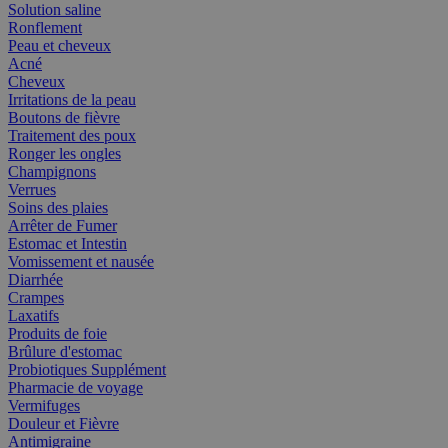
Solution saline
Ronflement
Peau et cheveux
Acné
Cheveux
Irritations de la peau
Boutons de fièvre
Traitement des poux
Ronger les ongles
Champignons
Verrues
Soins des plaies
Arrêter de Fumer
Estomac et Intestin
Vomissement et nausée
Diarrhée
Crampes
Laxatifs
Produits de foie
Brûlure d'estomac
Probiotiques Supplément
Pharmacie de voyage
Vermifuges
Douleur et Fièvre
Antimigraine