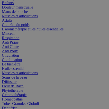
Enfants
Douleur menstruelle
Maux de bouche
Muscles et articulations
Adults
Contrôle du poids
L'aromathérapie et les huiles essentielles
Minceur
Respiration
Anti Pique
Anti Chute
Anti Poux
Circulation
Combination
Le bien-être
Huile essentiel
Muscles et articulations
Soins de la peau
Diffuseur
Fleur de Bach
Phytothérapie
Gemmothérapie
Homéopathie
Tubes Granules-Globuli
Dentifrice