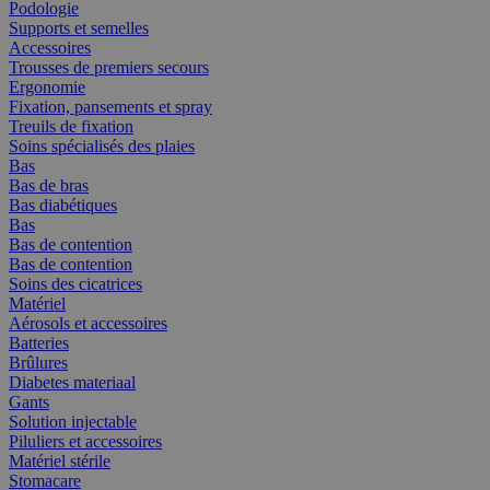
Podologie
Supports et semelles
Accessoires
Trousses de premiers secours
Ergonomie
Fixation, pansements et spray
Treuils de fixation
Soins spécialisés des plaies
Bas
Bas de bras
Bas diabétiques
Bas
Bas de contention
Bas de contention
Soins des cicatrices
Matériel
Aérosols et accessoires
Batteries
Brûlures
Diabetes materiaal
Gants
Solution injectable
Piluliers et accessoires
Matériel stérile
Stomacare