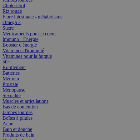
Cholestérol
Riz rouge
Flore intestinale - métabolisme
Omega 3
Sucre
Médicaments pour le coeur
Immuno - Energie
Booster d'énergie
Vitamines d'imuunité
Vitamines pour la faitgue
50+
Ronflement
Batteries
Mémoire
Prostate
Ménopause
Sexualité
Muscles et articulations
Bas de contention
Jambes lourdes
Boîtes à pilules
Acne
Bain et douche
Produits de bain