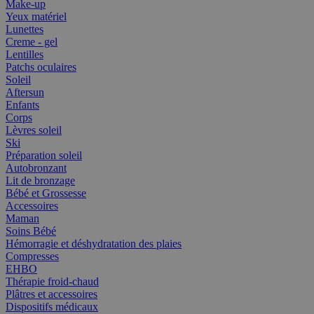
Make-up
Yeux matériel
Lunettes
Creme - gel
Lentilles
Patchs oculaires
Soleil
Aftersun
Enfants
Corps
Lèvres soleil
Ski
Préparation soleil
Autobronzant
Lit de bronzage
Bébé et Grossesse
Accessoires
Maman
Soins Bébé
Hémorragie et déshydratation des plaies
Compresses
EHBO
Thérapie froid-chaud
Plâtres et accessoires
Dispositifs médicaux