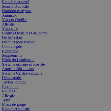
Bien-être et santé
Soins à Domicile
Nutrition et régime
Animaux
Yeux et Oreilles
Allergie
Yeux secs
Gouttes Oculaires Glaucome
Desinfections
Produits pour l'oreille
Contraceptie
Comdoms
Suppléments
Pilule du Lendemain
Système urinaire et prostate
Autres médicaments
Système Cardiovasculaire
Hémorroïdes
Jambes lourdes
Circulation
Rhumes
Allergie
Toux
Maux de gorge
Rhinite et sinusite