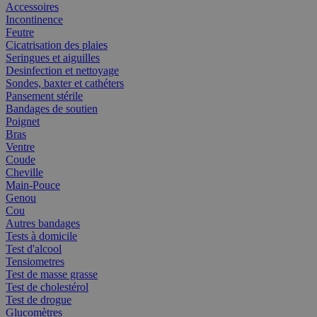
Accessoires
Incontinence
Feutre
Cicatrisation des plaies
Seringues et aiguilles
Desinfection et nettoyage
Sondes, baxter et cathéters
Pansement stérile
Bandages de soutien
Poignet
Bras
Ventre
Coude
Cheville
Main-Pouce
Genou
Cou
Autres bandages
Tests à domicile
Test d'alcool
Tensiometres
Test de masse grasse
Test de cholestérol
Test de drogue
Glucomètres