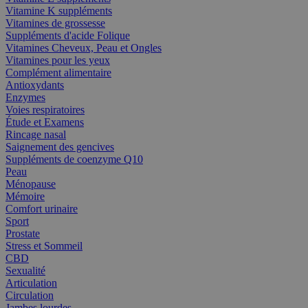
Vitamine K suppléments
Vitamines de grossesse
Suppléments d'acide Folique
Vitamines Cheveux, Peau et Ongles
Vitamines pour les yeux
Complément alimentaire
Antioxydants
Enzymes
Voies respiratoires
Étude et Examens
Rincage nasal
Saignement des gencives
Suppléments de coenzyme Q10
Peau
Ménopause
Mémoire
Comfort urinaire
Sport
Prostate
Stress et Sommeil
CBD
Sexualité
Articulation
Circulation
Jambes lourdes