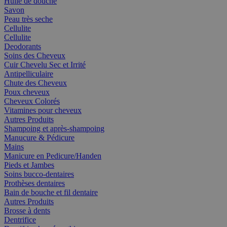
Huile de douche
Savon
Peau très seche
Cellulite
Cellulite
Deodorants
Soins des Cheveux
Cuir Chevelu Sec et Irrité
Antipelliculaire
Chute des Cheveux
Poux cheveux
Cheveux Colorés
Vitamines pour cheveux
Autres Produits
Shampoing et après-shampoing
Manucure & Pédicure
Mains
Manicure en Pedicure/Handen
Pieds et Jambes
Soins bucco-dentaires
Prothèses dentaires
Bain de bouche et fil dentaire
Autres Produits
Brosse à dents
Dentrifice