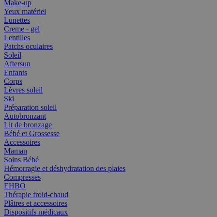
Make-up
Yeux matériel
Lunettes
Creme - gel
Lentilles
Patchs oculaires
Soleil
Aftersun
Enfants
Corps
Lèvres soleil
Ski
Préparation soleil
Autobronzant
Lit de bronzage
Bébé et Grossesse
Accessoires
Maman
Soins Bébé
Hémorragie et déshydratation des plaies
Compresses
EHBO
Thérapie froid-chaud
Plâtres et accessoires
Dispositifs médicaux