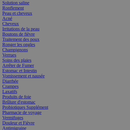
Solution saline
Ronflement
Peau et cheveux
Acné
Cheveux
Irritations de la peau
Boutons de fièvre
Traitement des poux
Ronger les ongles
Champignons
Verrues
Soins des plaies
Arrêter de Fumer
Estomac et Intestin
Vomissement et nausée
Diarrhée
Crampes
Laxatifs
Produits de foie
Brûlure d'estomac
Probiotiques Supplément
Pharmacie de voyage
Vermifuges
Douleur et Fièvre
Antimigraine