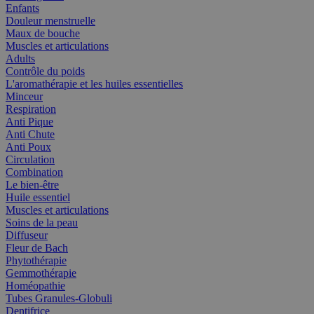
Enfants
Douleur menstruelle
Maux de bouche
Muscles et articulations
Adults
Contrôle du poids
L'aromathérapie et les huiles essentielles
Minceur
Respiration
Anti Pique
Anti Chute
Anti Poux
Circulation
Combination
Le bien-être
Huile essentiel
Muscles et articulations
Soins de la peau
Diffuseur
Fleur de Bach
Phytothérapie
Gemmothérapie
Homéopathie
Tubes Granules-Globuli
Dentifrice