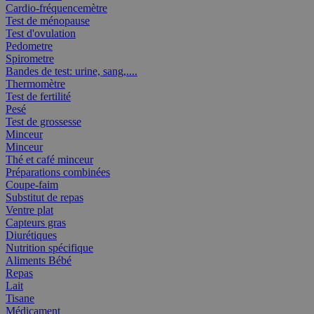
Cardio-fréquencemètre
Test de ménopause
Test d'ovulation
Pedometre
Spirometre
Bandes de test: urine, sang,....
Thermomètre
Test de fertilité
Pesé
Test de grossesse
Minceur
Minceur
Thé et café minceur
Préparations combinées
Coupe-faim
Substitut de repas
Ventre plat
Capteurs gras
Diurétiques
Nutrition spécifique
Aliments Bébé
Repas
Lait
Tisane
Médicament