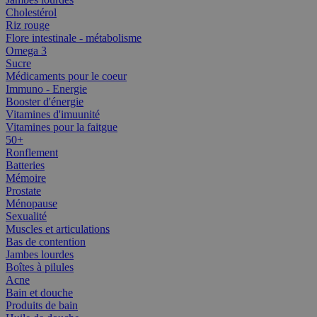
Cholestérol
Riz rouge
Flore intestinale - métabolisme
Omega 3
Sucre
Médicaments pour le coeur
Immuno - Energie
Booster d'énergie
Vitamines d'imuunité
Vitamines pour la faitgue
50+
Ronflement
Batteries
Mémoire
Prostate
Ménopause
Sexualité
Muscles et articulations
Bas de contention
Jambes lourdes
Boîtes à pilules
Acne
Bain et douche
Produits de bain