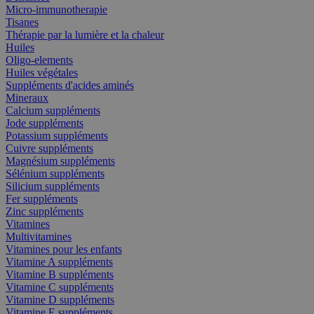
Micro-immunotherapie
Tisanes
Thérapie par la lumière et la chaleur
Huiles
Oligo-elements
Huiles végétales
Suppléments d'acides aminés
Mineraux
Calcium suppléments
Jode suppléments
Potassium suppléments
Cuivre suppléments
Magnésium suppléments
Sélénium suppléments
Silicium suppléments
Fer suppléments
Zinc suppléments
Vitamines
Multivitamines
Vitamines pour les enfants
Vitamine A suppléments
Vitamine B suppléments
Vitamine C suppléments
Vitamine D suppléments
Vitamine E suppléments