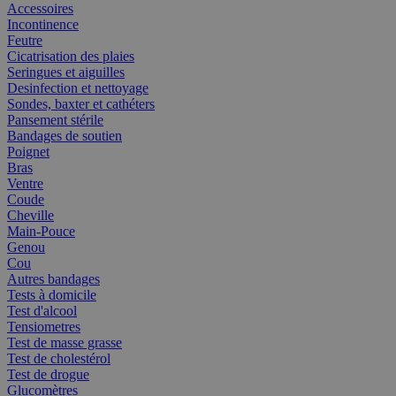
Accessoires
Incontinence
Feutre
Cicatrisation des plaies
Seringues et aiguilles
Desinfection et nettoyage
Sondes, baxter et cathéters
Pansement stérile
Bandages de soutien
Poignet
Bras
Ventre
Coude
Cheville
Main-Pouce
Genou
Cou
Autres bandages
Tests à domicile
Test d'alcool
Tensiometres
Test de masse grasse
Test de cholestérol
Test de drogue
Glucomètres