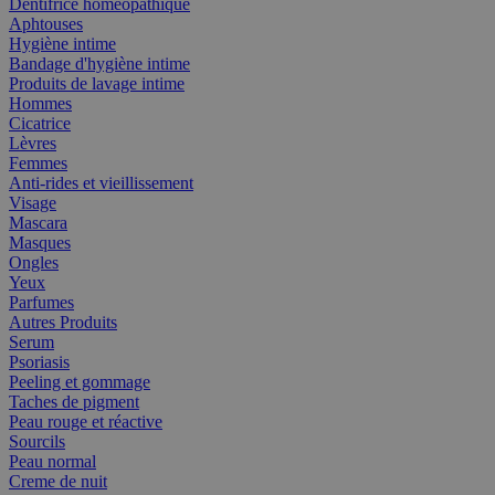
Dentifrice homéopathique
Aphtouses
Hygiène intime
Bandage d'hygiène intime
Produits de lavage intime
Hommes
Cicatrice
Lèvres
Femmes
Anti-rides et vieillissement
Visage
Mascara
Masques
Ongles
Yeux
Parfumes
Autres Produits
Serum
Psoriasis
Peeling et gommage
Taches de pigment
Peau rouge et réactive
Sourcils
Peau normal
Creme de nuit