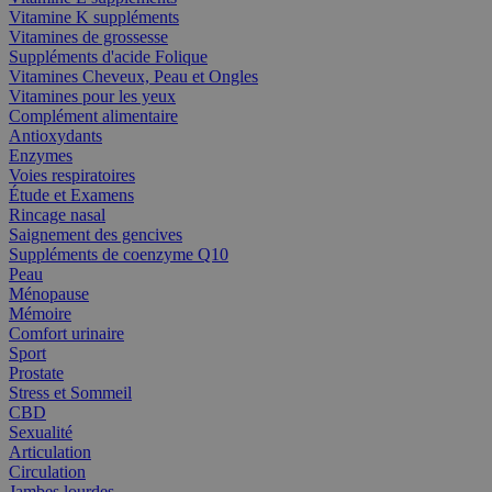
Vitamine K suppléments
Vitamines de grossesse
Suppléments d'acide Folique
Vitamines Cheveux, Peau et Ongles
Vitamines pour les yeux
Complément alimentaire
Antioxydants
Enzymes
Voies respiratoires
Étude et Examens
Rincage nasal
Saignement des gencives
Suppléments de coenzyme Q10
Peau
Ménopause
Mémoire
Comfort urinaire
Sport
Prostate
Stress et Sommeil
CBD
Sexualité
Articulation
Circulation
Jambes lourdes