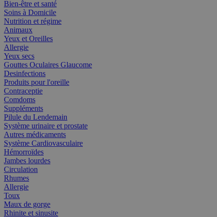
Bien-être et santé
Soins à Domicile
Nutrition et régime
Animaux
Yeux et Oreilles
Allergie
Yeux secs
Gouttes Oculaires Glaucome
Desinfections
Produits pour l'oreille
Contraceptie
Comdoms
Suppléments
Pilule du Lendemain
Système urinaire et prostate
Autres médicaments
Système Cardiovasculaire
Hémorroïdes
Jambes lourdes
Circulation
Rhumes
Allergie
Toux
Maux de gorge
Rhinite et sinusite