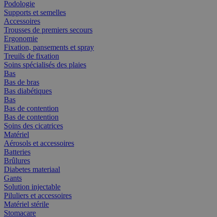
Podologie
Supports et semelles
Accessoires
Trousses de premiers secours
Ergonomie
Fixation, pansements et spray
Treuils de fixation
Soins spécialisés des plaies
Bas
Bas de bras
Bas diabétiques
Bas
Bas de contention
Bas de contention
Soins des cicatrices
Matériel
Aérosols et accessoires
Batteries
Brûlures
Diabetes materiaal
Gants
Solution injectable
Piluliers et accessoires
Matériel stérile
Stomacare