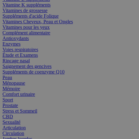
Vitamine K suppléments
Vitamines de grossesse
Suppléments d'acide Folique
Vitamines Cheveux, Peau et Ongles
Vitamines pour les yeux
Complément alimentaire
Antioxydants
Enzymes
Voies respiratoires
Étude et Examens
Rincage nasal
Saignement des gencives
Suppléments de coenzyme Q10
Peau
Ménopause
Mémoire
Comfort urinaire
Sport
Prostate
Stress et Sommeil
CBD
Sexualité
Articulation
Circulation
Jambes lourdes