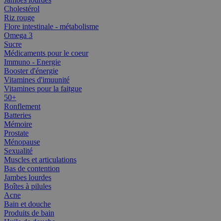
Cholestérol
Riz rouge
Flore intestinale - métabolisme
Omega 3
Sucre
Médicaments pour le coeur
Immuno - Energie
Booster d'énergie
Vitamines d'imuunité
Vitamines pour la faitgue
50+
Ronflement
Batteries
Mémoire
Prostate
Ménopause
Sexualité
Muscles et articulations
Bas de contention
Jambes lourdes
Boîtes à pilules
Acne
Bain et douche
Produits de bain