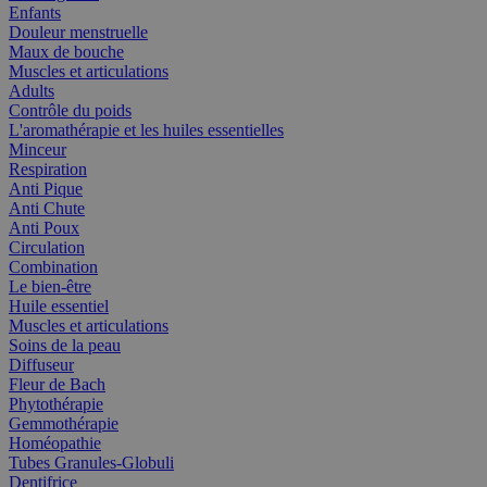
Enfants
Douleur menstruelle
Maux de bouche
Muscles et articulations
Adults
Contrôle du poids
L'aromathérapie et les huiles essentielles
Minceur
Respiration
Anti Pique
Anti Chute
Anti Poux
Circulation
Combination
Le bien-être
Huile essentiel
Muscles et articulations
Soins de la peau
Diffuseur
Fleur de Bach
Phytothérapie
Gemmothérapie
Homéopathie
Tubes Granules-Globuli
Dentifrice