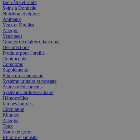
Bien-être et santé
Soins à Domicile
Nutrition et régime
Animaux
Yeux et Oreilles
Allergie
Yeux secs
Gouttes Oculaires Glaucome
Desinfections
Produits pour l'oreille
Contraceptie
Comdoms
Suppléments
Pilule du Lendemain
Système urinaire et prostate
Autres médicaments
Système Cardiovasculaire
Hémorroïdes
Jambes lourdes
Circulation
Rhumes
Allergie
Toux
Maux de gorge
Rhinite et sinusite