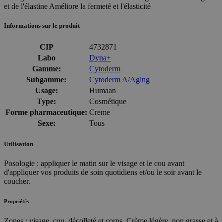
et de l'élastine Améliore la fermeté et l'élasticité
Informations sur le produit
CIP
4732871
Labo
Dyna+
Gamme:
Cytoderm
Subgamme:
Cytoderm A/Aging
Usage:
Humaan
Type:
Cosmétique
Forme pharmaceutique:
Creme
Sexe:
Tous
Utilisation
Posologie : appliquer le matin sur le visage et le cou avant
d'appliquer vos produits de soin quotidiens et/ou le soir avant le
coucher.
Propriétés
Zones : visage, cou, décolleté et corps. Crème légère, non grasse et à