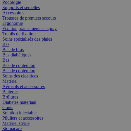
Podologie
Supports et semelles
Accessoires
Trousses de premiers secours
Ergonomie
Fixation, pansements et spray
Treuils de fixation
Soins spécialisés des plaies
Bas
Bas de bras
Bas diabétiques
Bas
Bas de contention
Bas de contention
Soins des cicatrices
Matériel
Aérosols et accessoires
Batteries
Brûlures
Diabetes materiaal
Gants
Solution injectable
Piluliers et accessoires
Matériel stérile
Stomacare