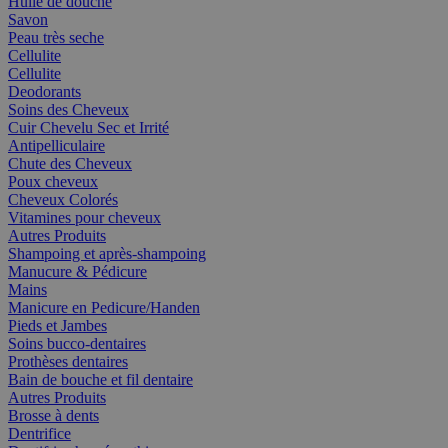
Huile de douche
Savon
Peau très seche
Cellulite
Cellulite
Deodorants
Soins des Cheveux
Cuir Chevelu Sec et Irrité
Antipelliculaire
Chute des Cheveux
Poux cheveux
Cheveux Colorés
Vitamines pour cheveux
Autres Produits
Shampoing et après-shampoing
Manucure & Pédicure
Mains
Manicure en Pedicure/Handen
Pieds et Jambes
Soins bucco-dentaires
Prothèses dentaires
Bain de bouche et fil dentaire
Autres Produits
Brosse à dents
Dentrifice