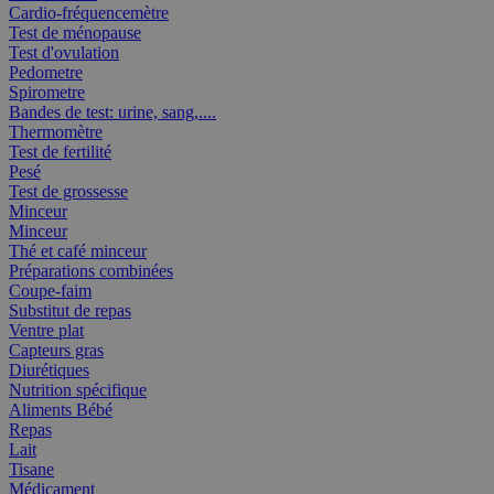
Cardio-fréquencemètre
Test de ménopause
Test d'ovulation
Pedometre
Spirometre
Bandes de test: urine, sang,....
Thermomètre
Test de fertilité
Pesé
Test de grossesse
Minceur
Minceur
Thé et café minceur
Préparations combinées
Coupe-faim
Substitut de repas
Ventre plat
Capteurs gras
Diurétiques
Nutrition spécifique
Aliments Bébé
Repas
Lait
Tisane
Médicament