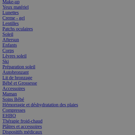
Make-up
Yeux matériel
Lunettes
Creme - gel
Lentilles
Patchs oculaires
Soleil
Aftersun
Enfants
Corps
Lèvres soleil
Ski
Préparation soleil
Autobronzant
Lit de bronzage
Bébé et Grossesse
Accessoires
Maman
Soins Bébé
Hémorragie et déshydratation des plaies
Compresses
EHBO
Thérapie froid-chaud
Plâtres et accessoires
Dispositifs médicaux