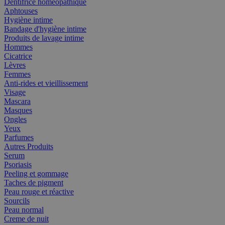
Dentifrice homéopathique
Aphtouses
Hygiène intime
Bandage d'hygiène intime
Produits de lavage intime
Hommes
Cicatrice
Lèvres
Femmes
Anti-rides et vieillissement
Visage
Mascara
Masques
Ongles
Yeux
Parfumes
Autres Produits
Serum
Psoriasis
Peeling et gommage
Taches de pigment
Peau rouge et réactive
Sourcils
Peau normal
Creme de nuit