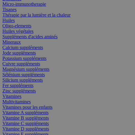
Micro-immunotherapie
Tisanes
Thérapie par la lumière et la chaleur
Huiles
Oligo-elements
Huiles végétales
Suppléments d'acides aminés
Mineraux
Calcium suppléments
Jode suppléments
Potassium suppléments
Cuivre suppléments
Magnésium suppléments
Sélénium suppléments
Silicium suppléments
Fer suppléments
Zinc suppléments
Vitamines
Multivitamines
Vitamines pour les enfants
Vitamine A suppléments
Vitamine B suppléments
Vitamine C suppléments
Vitamine D suppléments
Vitamine E suppléments