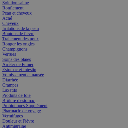
Solution saline
Ronflement
Peau et cheveux
Acné
Cheveux
Irritations de la peau
Boutons de fièvre
Traitement des poux
Ronger les ongles
Champignons
Verrues
Soins des plaies
Arrêter de Fumer
Estomac et Intestin
Vomissement et nausée
Diarrhée
Crampes
Laxatifs
Produits de foie
Brûlure d'estomac
Probiotiques Supplément
Pharmacie de voyage
Vermifuges
Douleur et Fièvre
Antimigraine