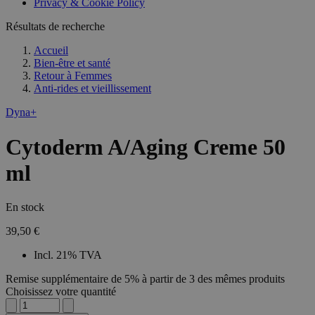
Privacy & Cookie Policy
combineren to
veel versc
gebruikerssess
Microsoft
analytische
Résultats de recherche
waardoor 
doeleinden.
kunnen w
gevolgd.
Accueil
Bien-être et santé
Retour à
Femmes
Anti-rides et vieillissement
Dyna+
Cytoderm A/Aging Creme 50
ml
En stock
39,50 €
Incl. 21% TVA
Remise supplémentaire de 5% à partir de 3 des mêmes produits
Choisissez votre quantité