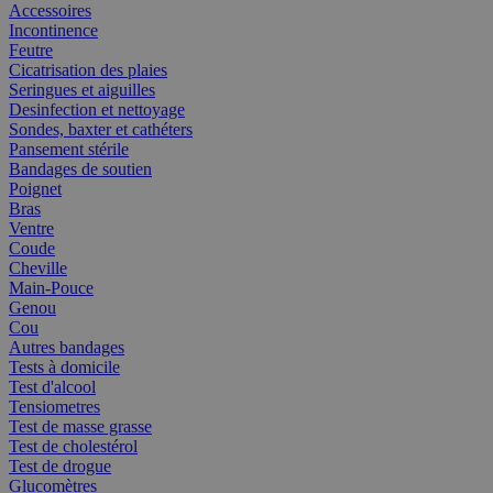
Accessoires
Incontinence
Feutre
Cicatrisation des plaies
Seringues et aiguilles
Desinfection et nettoyage
Sondes, baxter et cathéters
Pansement stérile
Bandages de soutien
Poignet
Bras
Ventre
Coude
Cheville
Main-Pouce
Genou
Cou
Autres bandages
Tests à domicile
Test d'alcool
Tensiometres
Test de masse grasse
Test de cholestérol
Test de drogue
Glucomètres