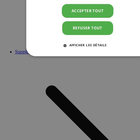
ACCEPTER TOUT
REFUSER TOUT
AFFICHER LES DÉTAILS
Suppléments
STRICTEMENT NÉCESSAIRES
PERFORMANCE
CIBLAGE
FONCTIONNALITÉ
Strictement nécessaires
Performance
Ciblage
Fonctionnalité
Les cookies strictement nécessaires habilitent des