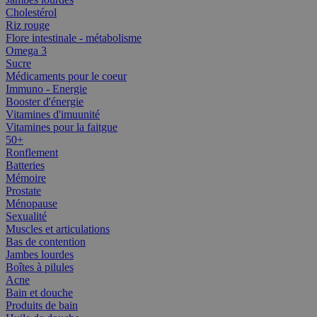
Cholestérol
Riz rouge
Flore intestinale - métabolisme
Omega 3
Sucre
Médicaments pour le coeur
Immuno - Energie
Booster d'énergie
Vitamines d'imuunité
Vitamines pour la faitgue
50+
Ronflement
Batteries
Mémoire
Prostate
Ménopause
Sexualité
Muscles et articulations
Bas de contention
Jambes lourdes
Boîtes à pilules
Acne
Bain et douche
Produits de bain