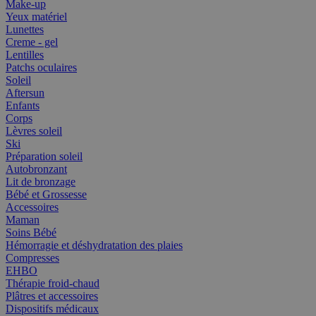
Make-up
Yeux matériel
Lunettes
Creme - gel
Lentilles
Patchs oculaires
Soleil
Aftersun
Enfants
Corps
Lèvres soleil
Ski
Préparation soleil
Autobronzant
Lit de bronzage
Bébé et Grossesse
Accessoires
Maman
Soins Bébé
Hémorragie et déshydratation des plaies
Compresses
EHBO
Thérapie froid-chaud
Plâtres et accessoires
Dispositifs médicaux