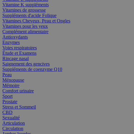
Vitamine K suppléments
Vitamines de grossesse
Suppléments d'acide Folique
Vitamines Cheveux, Peau et Ongles
Vitamines pour les yeux
Complément alimentaire
Antioxydants
Enzymes
Voies respiratoires
Étude et Examens
Rincage nasal
Saignement des gencives
Suppléments de coenzyme Q10
Peau
Ménopause
Mémoire
Comfort urinaire
Sport
Prostate
Stress et Sommeil
CBD
Sexualité
Articulation
Circulation
Jambes lourdes