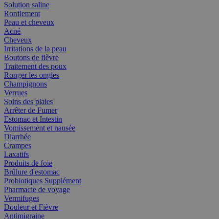
Solution saline
Ronflement
Peau et cheveux
Acné
Cheveux
Irritations de la peau
Boutons de fièvre
Traitement des poux
Ronger les ongles
Champignons
Verrues
Soins des plaies
Arrêter de Fumer
Estomac et Intestin
Vomissement et nausée
Diarrhée
Crampes
Laxatifs
Produits de foie
Brûlure d'estomac
Probiotiques Supplément
Pharmacie de voyage
Vermifuges
Douleur et Fièvre
Antimigraine