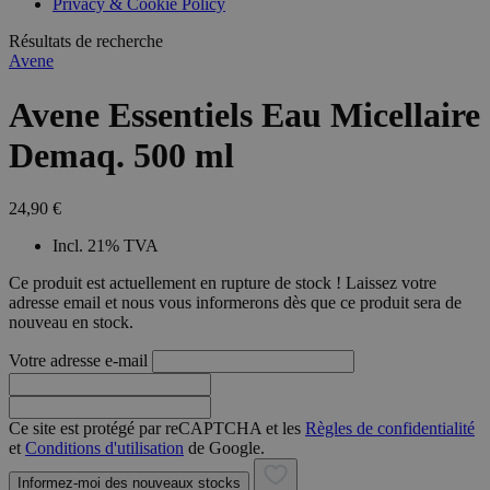
Privacy & Cookie Policy
combineren to
veel versc
gebruikerssess
Microsoft
analytische
Résultats de recherche
waardoor 
doeleinden.
kunnen w
Avene
gevolgd.
Avene Essentiels Eau Micellaire
Demaq. 500 ml
24,90 €
Incl. 21% TVA
Ce produit est actuellement en rupture de stock ! Laissez votre
adresse email et nous vous informerons dès que ce produit sera de
nouveau en stock.
Votre adresse e-mail
Ce site est protégé par reCAPTCHA et les
Règles de confidentialité
et
Conditions d'utilisation
de Google.
Informez-moi des nouveaux stocks