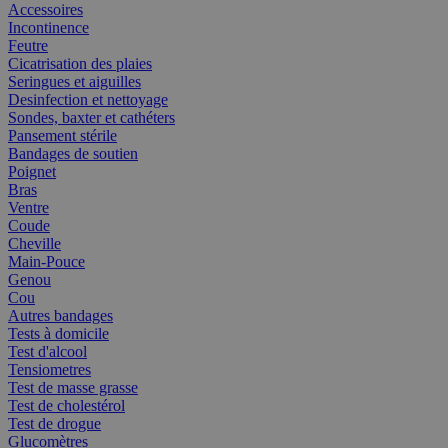
Accessoires
Incontinence
Feutre
Cicatrisation des plaies
Seringues et aiguilles
Desinfection et nettoyage
Sondes, baxter et cathéters
Pansement stérile
Bandages de soutien
Poignet
Bras
Ventre
Coude
Cheville
Main-Pouce
Genou
Cou
Autres bandages
Tests à domicile
Test d'alcool
Tensiometres
Test de masse grasse
Test de cholestérol
Test de drogue
Glucomètres