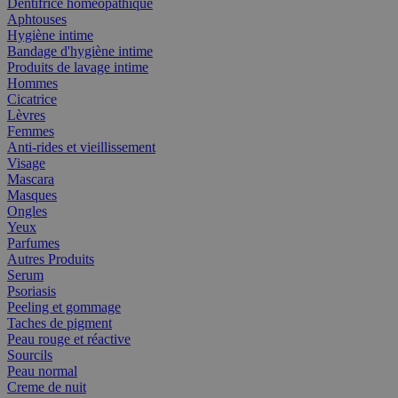
Dentifrice homéopathique
Aphtouses
Hygiène intime
Bandage d'hygiène intime
Produits de lavage intime
Hommes
Cicatrice
Lèvres
Femmes
Anti-rides et vieillissement
Visage
Mascara
Masques
Ongles
Yeux
Parfumes
Autres Produits
Serum
Psoriasis
Peeling et gommage
Taches de pigment
Peau rouge et réactive
Sourcils
Peau normal
Creme de nuit