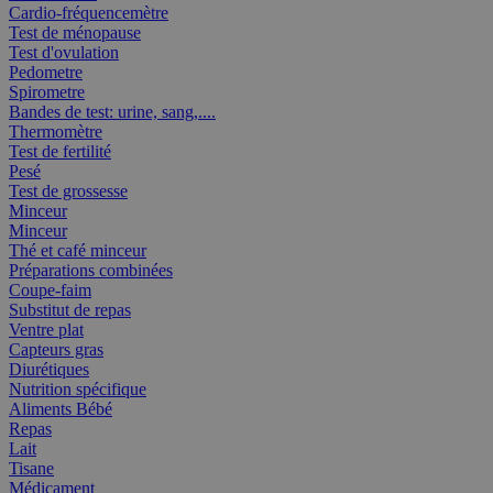
Cardio-fréquencemètre
Test de ménopause
Test d'ovulation
Pedometre
Spirometre
Bandes de test: urine, sang,....
Thermomètre
Test de fertilité
Pesé
Test de grossesse
Minceur
Minceur
Thé et café minceur
Préparations combinées
Coupe-faim
Substitut de repas
Ventre plat
Capteurs gras
Diurétiques
Nutrition spécifique
Aliments Bébé
Repas
Lait
Tisane
Médicament