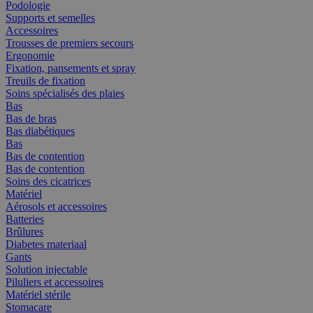
Podologie
Supports et semelles
Accessoires
Trousses de premiers secours
Ergonomie
Fixation, pansements et spray
Treuils de fixation
Soins spécialisés des plaies
Bas
Bas de bras
Bas diabétiques
Bas
Bas de contention
Bas de contention
Soins des cicatrices
Matériel
Aérosols et accessoires
Batteries
Brûlures
Diabetes materiaal
Gants
Solution injectable
Piluliers et accessoires
Matériel stérile
Stomacare