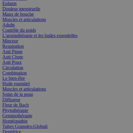
Enfants
Douleur menstruelle
Maux de bouche
Muscles et articulations
Adults
Contrôle du poids
L'aromathérapie et les huiles essentielles
Minceur
Respiration
Anti Pique
Anti Chute
Anti Poux
Circulation
Combination
Le bien-être
Huile essentiel
Muscles et articulations
Soins de la peau
Diffuseur
Fleur de Bach
Phytothérapie
Gemmothérapie
Homéopathie
Tubes Granules-Globuli
Dentifrice