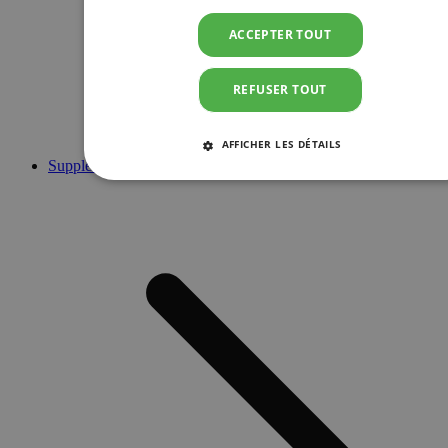
ACCEPTER TOUT
REFUSER TOUT
AFFICHER LES DÉTAILS
Suppléments
STRICTEMENT NÉCESSAIRES
PERFORMANCE
CIBLAGE
FONCTIONNALITÉ
Strictement nécessaires
Performance
Ciblage
Fonctionnalité
Les cookies strictement nécessaires habilitent des