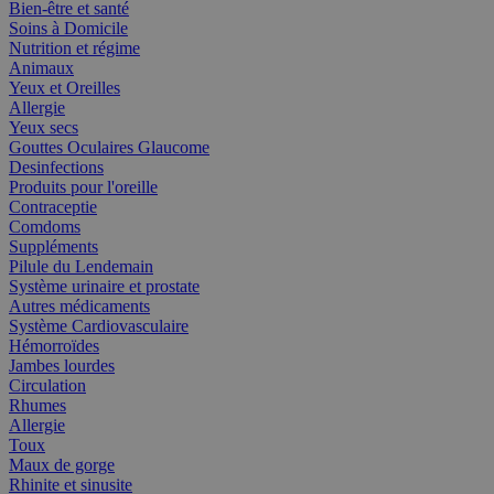
Bien-être et santé
Soins à Domicile
Nutrition et régime
Animaux
Yeux et Oreilles
Allergie
Yeux secs
Gouttes Oculaires Glaucome
Desinfections
Produits pour l'oreille
Contraceptie
Comdoms
Suppléments
Pilule du Lendemain
Système urinaire et prostate
Autres médicaments
Système Cardiovasculaire
Hémorroïdes
Jambes lourdes
Circulation
Rhumes
Allergie
Toux
Maux de gorge
Rhinite et sinusite