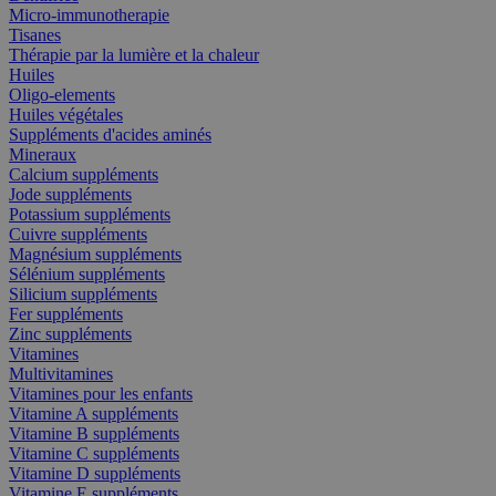
Micro-immunotherapie
Tisanes
Thérapie par la lumière et la chaleur
Huiles
Oligo-elements
Huiles végétales
Suppléments d'acides aminés
Mineraux
Calcium suppléments
Jode suppléments
Potassium suppléments
Cuivre suppléments
Magnésium suppléments
Sélénium suppléments
Silicium suppléments
Fer suppléments
Zinc suppléments
Vitamines
Multivitamines
Vitamines pour les enfants
Vitamine A suppléments
Vitamine B suppléments
Vitamine C suppléments
Vitamine D suppléments
Vitamine E suppléments