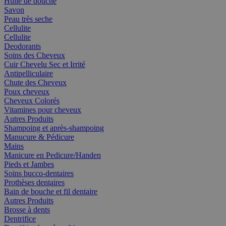
Huile de douche
Savon
Peau très seche
Cellulite
Cellulite
Deodorants
Soins des Cheveux
Cuir Chevelu Sec et Irrité
Antipelliculaire
Chute des Cheveux
Poux cheveux
Cheveux Colorés
Vitamines pour cheveux
Autres Produits
Shampoing et après-shampoing
Manucure & Pédicure
Mains
Manicure en Pedicure/Handen
Pieds et Jambes
Soins bucco-dentaires
Prothèses dentaires
Bain de bouche et fil dentaire
Autres Produits
Brosse à dents
Dentrifice