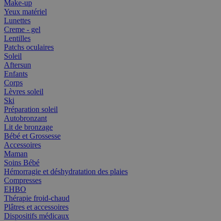
Make-up
Yeux matériel
Lunettes
Creme - gel
Lentilles
Patchs oculaires
Soleil
Aftersun
Enfants
Corps
Lèvres soleil
Ski
Préparation soleil
Autobronzant
Lit de bronzage
Bébé et Grossesse
Accessoires
Maman
Soins Bébé
Hémorragie et déshydratation des plaies
Compresses
EHBO
Thérapie froid-chaud
Plâtres et accessoires
Dispositifs médicaux