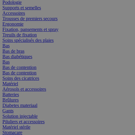
Podologie
Supports et semelles
Accessoires
Trousses de premiers secours
Ergonomie
Fixation, pansements et spray
Treuils de fixation
Soins spécialisés des plaies
Bas
Bas de bras
Bas diabétiques
Bas
Bas de contention
Bas de contention
Soins des cicatrices
Matériel
Aérosols et accessoires
Batteries
Brûlures
Diabetes materiaal
Gants
Solution injectable
Piluliers et accessoires
Matériel stérile
Stomacare