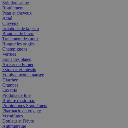
Solution saline
Ronflement
Peau et cheveux
Acné
Cheveux
Irritations de la peau
Boutons de fièvre
Traitement des poux
Ronger les ongles
Champignons
Verrues
Soins des plaies
Arrêter de Fumer
Estomac et Intestin
Vomissement et nausée
Diarrhée
Crampes
Laxatifs
Produits de foie
Brûlure d'estomac
Probiotiques Supplément
Pharmacie de voyage
Vermifuges
Douleur et Fièvre
Antimigraine