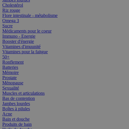
Cholestérol
Riz rouge
Flore intestinale - métabolisme
Omega 3
Sucre
Médicaments pour le coeur
Immuno - Energie
Booster d'énergie
Vitamines d'imuunité
Vitamines pour la faitgue
50+
Ronflement
Batteries
Mémoire
Prostate
Ménopause
Sexualité
Muscles et articulations
Bas de contention
Jambes lourdes
Boîtes à pilules
Acne
Bain et douche
Produits de bain