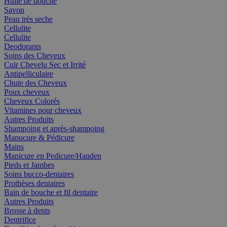
Huile de douche
Savon
Peau très seche
Cellulite
Cellulite
Deodorants
Soins des Cheveux
Cuir Chevelu Sec et Irrité
Antipelliculaire
Chute des Cheveux
Poux cheveux
Cheveux Colorés
Vitamines pour cheveux
Autres Produits
Shampoing et après-shampoing
Manucure & Pédicure
Mains
Manicure en Pedicure/Handen
Pieds et Jambes
Soins bucco-dentaires
Prothèses dentaires
Bain de bouche et fil dentaire
Autres Produits
Brosse à dents
Dentrifice