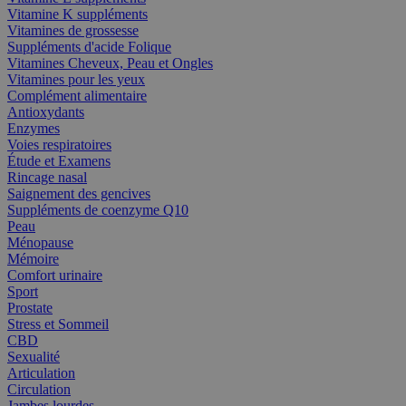
Vitamine K suppléments
Vitamines de grossesse
Suppléments d'acide Folique
Vitamines Cheveux, Peau et Ongles
Vitamines pour les yeux
Complément alimentaire
Antioxydants
Enzymes
Voies respiratoires
Étude et Examens
Rincage nasal
Saignement des gencives
Suppléments de coenzyme Q10
Peau
Ménopause
Mémoire
Comfort urinaire
Sport
Prostate
Stress et Sommeil
CBD
Sexualité
Articulation
Circulation
Jambes lourdes