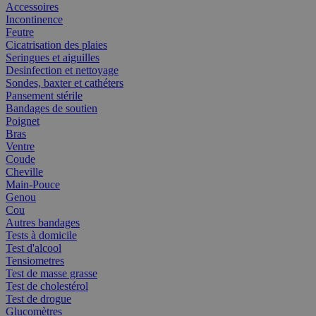
Accessoires
Incontinence
Feutre
Cicatrisation des plaies
Seringues et aiguilles
Desinfection et nettoyage
Sondes, baxter et cathéters
Pansement stérile
Bandages de soutien
Poignet
Bras
Ventre
Coude
Cheville
Main-Pouce
Genou
Cou
Autres bandages
Tests à domicile
Test d'alcool
Tensiometres
Test de masse grasse
Test de cholestérol
Test de drogue
Glucomètres