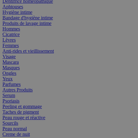
Dentifrice homéopathique
Aphtouses
Hygiène intime
Bandage d'hygiène intime
Produits de lavage intime
Hommes
Cicatrice
Lèvres
Femmes
Anti-rides et vieillissement
Visage
Mascara
Masques
Ongles
Yeux
Parfumes
Autres Produits
Serum
Psoriasis
Peeling et gommage
Taches de pigment
Peau rouge et réactive
Sourcils
Peau normal
Creme de nuit