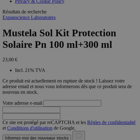
Privacy & Cookie Policy
combineren to
veel versc
gebruikerssess
Microsoft
analytische
Résultats de recherche
waardoor 
doeleinden.
kunnen w
Expanscience Laboratoires
gevolgd.
Mustela Sol Kit Protection
Solaire Pn 100 ml+300 ml
23,00 €
Incl. 21% TVA
Ce produit est actuellement en rupture de stock ! Laissez votre
adresse email et nous vous informerons dès que ce produit sera de
nouveau en stock.
Votre adresse e-mail
Ce site est protégé par reCAPTCHA et les
Règles de confidentialité
et
Conditions d'utilisation
de Google.
Informez-moi des nouveaux stocks