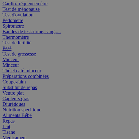
Cardio-fréquencemètre
Test de ménopause
Test d'ovulation
Pedometre
Spirometre
Bandes de test: urine, sang,....
Thermomètre
Test de fertilité
Pesé
Test de grossesse
Minceur
Minceur
Thé et café minceur
Préparations combinées
Coupe-faim
Substitut de repas
Ventre plat
Capteurs gras
Diurétiques
Nutrition spécifique
Aliments Bébé
Repas
Lait
Tisane
Médicament