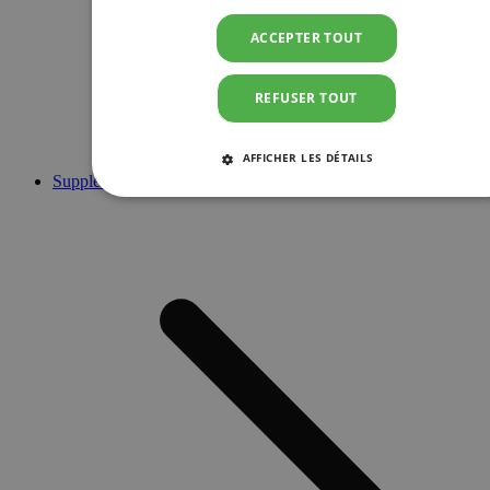
ACCEPTER TOUT
REFUSER TOUT
AFFICHER LES DÉTAILS
Suppléments
STRICTEMENT NÉCESSAIRES
PERFORMANCE
CIBLAGE
FONCTIONNALITÉ
Strictement nécessaires
Performance
Ciblage
Fonctionnalité
Les cookies strictement nécessaires habilitent des