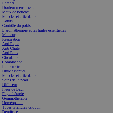
Enfants
Douleur menstruelle
Maux de bouche
Muscles et articulations
Adults
Contrôle du poids
L'aromathérapie et les huiles essentielles
Minceur
Respiration
Anti Pique
Anti Chute
Anti Poux
Circulation
Combination
Le bien-être
Huile essentiel
Muscles et articulations
Soins de la peau
Diffuseur
Fleur de Bach
Phytothérapie
Gemmothérapie
Homéopathie
Tubes Granules-Globuli
Dentifrice