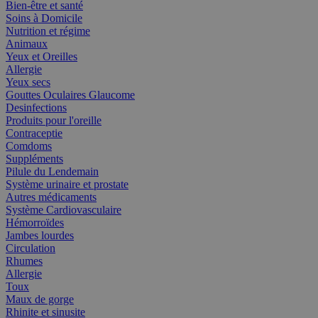
Bien-être et santé
Soins à Domicile
Nutrition et régime
Animaux
Yeux et Oreilles
Allergie
Yeux secs
Gouttes Oculaires Glaucome
Desinfections
Produits pour l'oreille
Contraceptie
Comdoms
Suppléments
Pilule du Lendemain
Système urinaire et prostate
Autres médicaments
Système Cardiovasculaire
Hémorroïdes
Jambes lourdes
Circulation
Rhumes
Allergie
Toux
Maux de gorge
Rhinite et sinusite