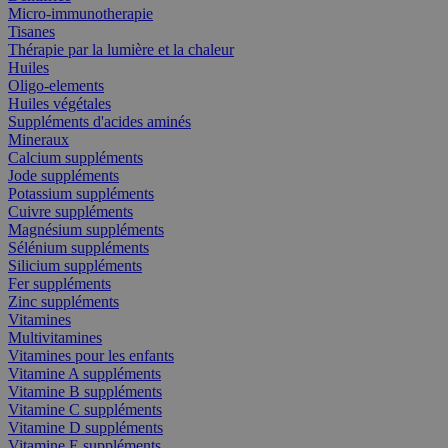
Micro-immunotherapie
Tisanes
Thérapie par la lumière et la chaleur
Huiles
Oligo-elements
Huiles végétales
Suppléments d'acides aminés
Mineraux
Calcium suppléments
Jode suppléments
Potassium suppléments
Cuivre suppléments
Magnésium suppléments
Sélénium suppléments
Silicium suppléments
Fer suppléments
Zinc suppléments
Vitamines
Multivitamines
Vitamines pour les enfants
Vitamine A suppléments
Vitamine B suppléments
Vitamine C suppléments
Vitamine D suppléments
Vitamine E suppléments