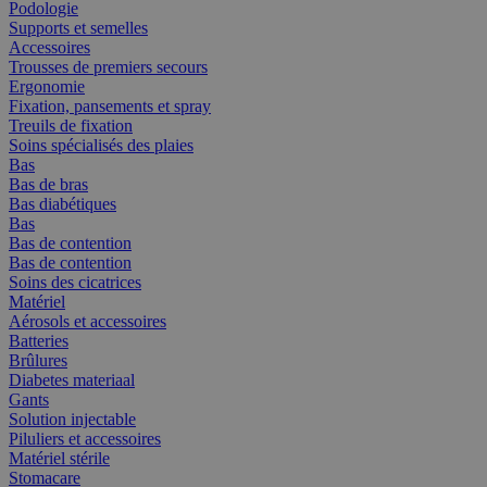
Podologie
Supports et semelles
Accessoires
Trousses de premiers secours
Ergonomie
Fixation, pansements et spray
Treuils de fixation
Soins spécialisés des plaies
Bas
Bas de bras
Bas diabétiques
Bas
Bas de contention
Bas de contention
Soins des cicatrices
Matériel
Aérosols et accessoires
Batteries
Brûlures
Diabetes materiaal
Gants
Solution injectable
Piluliers et accessoires
Matériel stérile
Stomacare