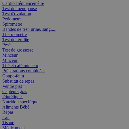
Cardio-fréquencemètre
Test de ménopause
Test d'ovulation
Pedometre
Spirometre
Bandes de test: urine, sang,....
Thermomètre
Test de fertilité
Pesé
Test de grossesse
Minceur
Minceur
Thé et café minceur
Préparations combinées
Coupe-faim
Substitut de repas
Ventre plat
Capteurs gras
Diurétiques
Nutrition spécifique
Aliments Bébé
Repas
Lait
Tisane
Médicament