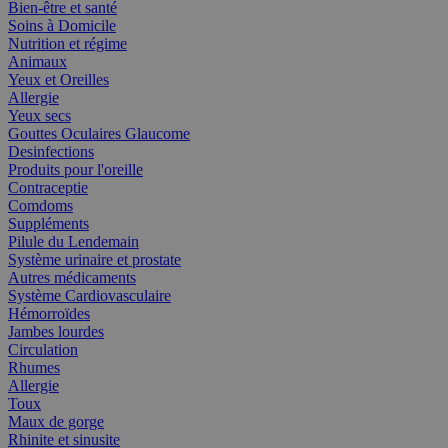
Bien-être et santé
Soins à Domicile
Nutrition et régime
Animaux
Yeux et Oreilles
Allergie
Yeux secs
Gouttes Oculaires Glaucome
Desinfections
Produits pour l'oreille
Contraceptie
Comdoms
Suppléments
Pilule du Lendemain
Système urinaire et prostate
Autres médicaments
Système Cardiovasculaire
Hémorroïdes
Jambes lourdes
Circulation
Rhumes
Allergie
Toux
Maux de gorge
Rhinite et sinusite