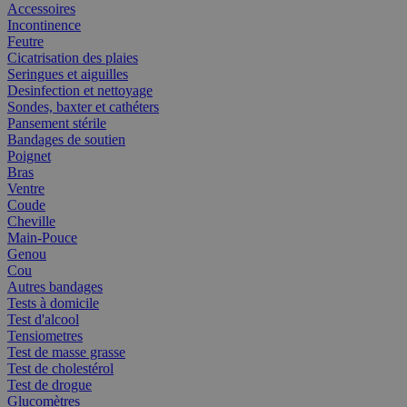
Accessoires
Incontinence
Feutre
Cicatrisation des plaies
Seringues et aiguilles
Desinfection et nettoyage
Sondes, baxter et cathéters
Pansement stérile
Bandages de soutien
Poignet
Bras
Ventre
Coude
Cheville
Main-Pouce
Genou
Cou
Autres bandages
Tests à domicile
Test d'alcool
Tensiometres
Test de masse grasse
Test de cholestérol
Test de drogue
Glucomètres