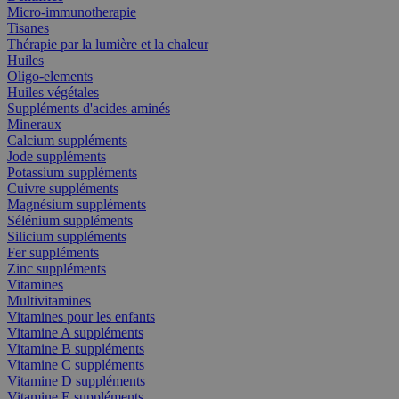
Micro-immunotherapie
Tisanes
Thérapie par la lumière et la chaleur
Huiles
Oligo-elements
Huiles végétales
Suppléments d'acides aminés
Mineraux
Calcium suppléments
Jode suppléments
Potassium suppléments
Cuivre suppléments
Magnésium suppléments
Sélénium suppléments
Silicium suppléments
Fer suppléments
Zinc suppléments
Vitamines
Multivitamines
Vitamines pour les enfants
Vitamine A suppléments
Vitamine B suppléments
Vitamine C suppléments
Vitamine D suppléments
Vitamine E suppléments