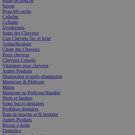
Huile de douche
Savon
Peau très seche
Cellulite
Cellulite
Deodorants
Soins des Cheveux
Cuir Chevelu Sec et Irrité
Antipelliculaire
Chute des Cheveux
Poux cheveux
Cheveux Colorés
Vitamines pour cheveux
Autres Produits
Shampoing et après-shampoing
Manucure & Pédicure
Mains
Manicure en Pedicure/Handen
Pieds et Jambes
Soins bucco-dentaires
Prothèses dentaires
Bain de bouche et fil dentaire
Autres Produits
Brosse à dents
Dentrifice