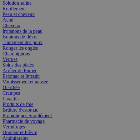
Solution saline
Ronflement
Peau et cheveux
Acné
Cheveux
Irritations de la peau
Boutons de fièvre
Traitement des poux
Ronger les ongles
Champignons
Verrues
Soins des plaies
Arrêter de Fumer
Estomac et Intestin
Vomissement et nausée
Diarrhée
Crampes
Laxatifs
Produits de foie
Brûlure d'estomac
Probiotiques Supplément
Pharmacie de voyage
Vermifuges
Douleur et Fièvre
Antimigraine