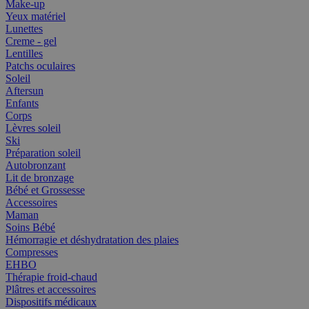
Make-up
Yeux matériel
Lunettes
Creme - gel
Lentilles
Patchs oculaires
Soleil
Aftersun
Enfants
Corps
Lèvres soleil
Ski
Préparation soleil
Autobronzant
Lit de bronzage
Bébé et Grossesse
Accessoires
Maman
Soins Bébé
Hémorragie et déshydratation des plaies
Compresses
EHBO
Thérapie froid-chaud
Plâtres et accessoires
Dispositifs médicaux