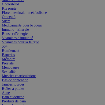
Cholestérol
Riz rouge
Flore intestinale - métabolisme
Omega 3
Sucre
Médicaments pour le coeur
Immuno - Energie
Booster d'énergie
Vitamines d'imuunité
Vitamines pour la faitgue
50+
Ronflement
Batteries
Mémoire
Prostate
Ménopause
Sexualité
Muscles et articulations
Bas de contention
Jambes lourdes
Boîtes à pilules
Acne
Bain et douche
Produits de bain