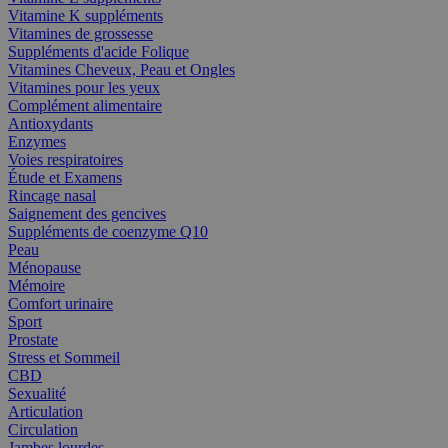
Vitamine K suppléments
Vitamines de grossesse
Suppléments d'acide Folique
Vitamines Cheveux, Peau et Ongles
Vitamines pour les yeux
Complément alimentaire
Antioxydants
Enzymes
Voies respiratoires
Étude et Examens
Rincage nasal
Saignement des gencives
Suppléments de coenzyme Q10
Peau
Ménopause
Mémoire
Comfort urinaire
Sport
Prostate
Stress et Sommeil
CBD
Sexualité
Articulation
Circulation
Jambes lourdes