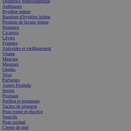
Dentifrice homéopathique
Aphtouses
Hygiène intime
Bandage d'hygiène intime
Produits de lavage intime
Hommes
Cicatrice
Lèvres
Femmes
Anti-rides et vieillissement
Visage
Mascara
Masques
Ongles
Yeux
Parfumes
Autres Produits
Serum
Psoriasis
Peeling et gommage
Taches de pigment
Peau rouge et réactive
Sourcils
Peau normal
Creme de nuit