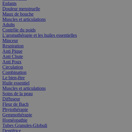
Enfants
Douleur menstruelle
Maux de bouche
Muscles et articulations
Adults
Contrôle du poids
L'aromathérapie et les huiles essentielles
Minceur
Respiration
Anti Pique
Anti Chute
Anti Poux
Circulation
Combination
Le bien-être
Huile essentiel
Muscles et articulations
Soins de la peau
Diffuseur
Fleur de Bach
Phytothérapie
Gemmothérapie
Homéopathie
Tubes Granules-Globuli
Dentifrice