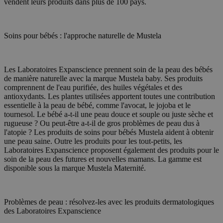
Nom
Expiration
Descripti
vendent leurs produits dans plus de 100 pays.
/ Domaine
Fournisseur /
Nom
Expiration
Descr
client_bslstaid
.medibib.be
1 an 1
Ce cookie est
Domaine
mois
des informati
_gid
1 jour
Ce cookie 
Google LLC
session clien
Analytics. 
.medibib.be
SRM_B
1 an
Dit i
Microsoft
les requêtes
une valeu
party
Soins pour bébés : l'approche naturelle de Mustela
Corporation
page visité
de go
.c.bing.com
client_bslstsid
.medibib.be
29
Ce cookie est
compter et
websi
minutes
des informat
54
améliorer l'e
client_bslstuid
.medibib.be
1 an 1
Ce cookie 
_fbp
2 mois 4
Gebru
Meta Platform
secondes
sur le site e
mois
les compor
Les Laboratoires Expanscience prennent soin de la peau des bébés
semaines
een r
Inc.
session utili
interaction
adver
.medibib.be
de manière naturelle avec la marque Mustela baby. Ses produits
demandes de
le site We
lever
comprennent de l'eau purifiée, des huiles végétales et des
expérience 
biede
antioxydants. Les plantes utilisées apportent toutes une contribution
adver
_ga
1 an 1
Ce nom de 
Google LLC
essentielle à la peau de bébé, comme l'avocat, le jojoba et le
mois
Google Uni
.medibib.be
client_bslstmatch
.medibib.be
29
Ce co
tournesol. Le bébé a-t-il une peau douce et souple ou juste sèche et
est une mi
minutes
suivr
rugueuse ? Ou peut-être a-t-il de gros problèmes de peau dus à
du service
54
utilis
l'atopie ? Les produits de soins pour bébés Mustela aident à obtenir
courammen
secondes
faites
Ce cookie 
améli
une peau saine. Outre les produits pour les tout-petits, les
distinguer 
et à d
Laboratoires Expanscience proposent également des produits pour le
uniques en
ciblée
soin de la peau des futures et nouvelles mamans. La gamme est
numéro gé
comme ident
disponible sous la marque Mustela Maternité.
MR
1 semaine
Dit i
Microsoft
inclus da
party
Corporation
page d'un s
gebru
.c.bing.com
calculer l
van d
de sessio
analy
Problèmes de peau : résolvez-les avec les produits dermatologiques
les rapport
des Laboratoires Expanscience
ANONCHK
9 minutes
Deze 
Microsoft
_clck
.medibib.be
1 an
Deze cook
56
infor
Corporation