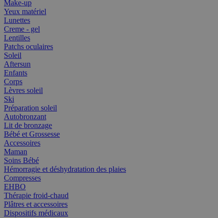
Make-up
Yeux matériel
Lunettes
Creme - gel
Lentilles
Patchs oculaires
Soleil
Aftersun
Enfants
Corps
Lèvres soleil
Ski
Préparation soleil
Autobronzant
Lit de bronzage
Bébé et Grossesse
Accessoires
Maman
Soins Bébé
Hémorragie et déshydratation des plaies
Compresses
EHBO
Thérapie froid-chaud
Plâtres et accessoires
Dispositifs médicaux