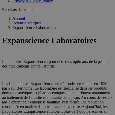
Privacy & Cookie Policy
CookieScriptConsent
5 mois 3
CookieScript
Résultats de recherche
semaines
.medibib.be
Accueil
Retour à
Marques
Expanscience Laboratoires
Expanscience Laboratoires
__zlcmid
1 an
Laboratoires Expanscience : pour des soins optimaux de la peau et
Zendesk Inc.
.medibib.be
des médicaments contre l'arthrite
Les Laboratoires Expanscience ont été fondés en France en 1950
par Paul Berthomé. Le laboratoire est spécialisé dans les produits
dermo-cosmétiques et pharmaceutiques qui contribuent notamment
au traitement de l'arthrite et à la santé de la peau. Au cours de ses 70
ans d'existence, l'entreprise familiale s'est forgée une réputation
renommée en matière d'innovation et d'expertise. Aujourd'hui, les
Fournisseur
Laboratoires Expanscience emploient plus de 1 000 personnes et
Nom
Expiration
Description
/ Domaine
Fournisseur