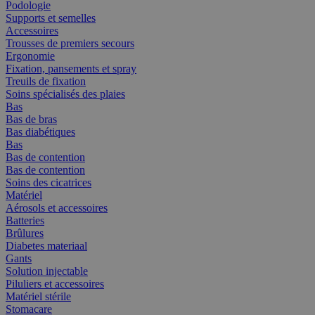
Podologie
Supports et semelles
Accessoires
Trousses de premiers secours
Ergonomie
Fixation, pansements et spray
Treuils de fixation
Soins spécialisés des plaies
Bas
Bas de bras
Bas diabétiques
Bas
Bas de contention
Bas de contention
Soins des cicatrices
Matériel
Aérosols et accessoires
Batteries
Brûlures
Diabetes materiaal
Gants
Solution injectable
Piluliers et accessoires
Matériel stérile
Stomacare