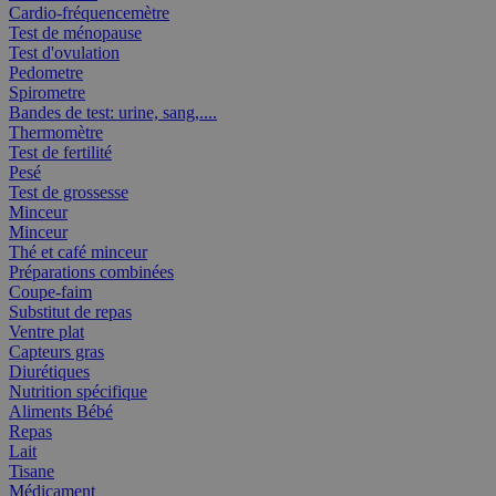
Cardio-fréquencemètre
Test de ménopause
Test d'ovulation
Pedometre
Spirometre
Bandes de test: urine, sang,....
Thermomètre
Test de fertilité
Pesé
Test de grossesse
Minceur
Minceur
Thé et café minceur
Préparations combinées
Coupe-faim
Substitut de repas
Ventre plat
Capteurs gras
Diurétiques
Nutrition spécifique
Aliments Bébé
Repas
Lait
Tisane
Médicament