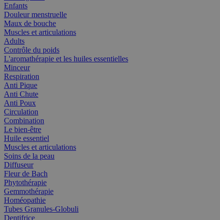
Enfants
Douleur menstruelle
Maux de bouche
Muscles et articulations
Adults
Contrôle du poids
L'aromathérapie et les huiles essentielles
Minceur
Respiration
Anti Pique
Anti Chute
Anti Poux
Circulation
Combination
Le bien-être
Huile essentiel
Muscles et articulations
Soins de la peau
Diffuseur
Fleur de Bach
Phytothérapie
Gemmothérapie
Homéopathie
Tubes Granules-Globuli
Dentifrice