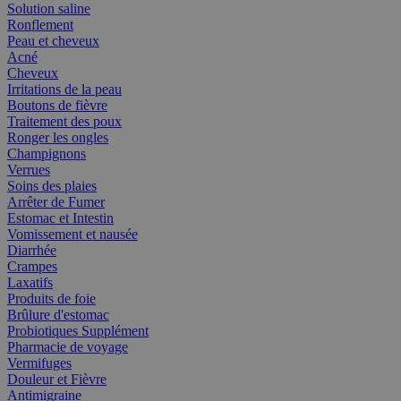
Solution saline
Ronflement
Peau et cheveux
Acné
Cheveux
Irritations de la peau
Boutons de fièvre
Traitement des poux
Ronger les ongles
Champignons
Verrues
Soins des plaies
Arrêter de Fumer
Estomac et Intestin
Vomissement et nausée
Diarrhée
Crampes
Laxatifs
Produits de foie
Brûlure d'estomac
Probiotiques Supplément
Pharmacie de voyage
Vermifuges
Douleur et Fièvre
Antimigraine