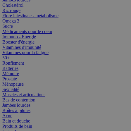
Cholestérol
Riz rouge
Flore intestinale - métabolisme
Omega 3
Sucre
Médicaments pour le coeur
Immuno - Energie
Booster d'énergie
Vitamines d'imuunité
Vitamines pour la faitgue
50+
Ronflement
Batteries
Mémoire
Prostate
Ménopause
Sexualité
Muscles et articulations
Bas de contention
Jambes lourdes
Boîtes à pilules
Acne
Bain et douche
Produits de bain