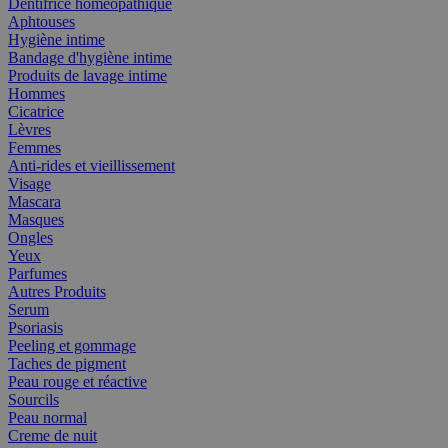
Dentifrice homéopathique
Aphtouses
Hygiène intime
Bandage d'hygiène intime
Produits de lavage intime
Hommes
Cicatrice
Lèvres
Femmes
Anti-rides et vieillissement
Visage
Mascara
Masques
Ongles
Yeux
Parfumes
Autres Produits
Serum
Psoriasis
Peeling et gommage
Taches de pigment
Peau rouge et réactive
Sourcils
Peau normal
Creme de nuit