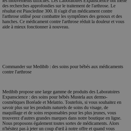
les mouvements difficiles. Les Laboratoires Expanscience ont mené
d'une page
gebru
.c.clarity.ms
suivre le 
des recherches approfondies sur le traitement de l'arthrose. Le
van d
mesurer l
analy
résultat est Piascledine 300. Il s'agit d'un médicament contre
différente
l'arthrose utilisé pour combattre les symptômes des genoux et des
_gcl_au
2 mois 4
Ce co
Google LLC
hanches. Ce médicament contre l'arthrose réduit la douleur et vous
_clsk
1 jour
Deze cook
Microsoft
semaines
Doubl
.medibib.be
met Micros
.medibib.be
aide à mieux fonctionner à nouveau.
infor
software.
dont l
informatie
le si
gebruiker 
public
meerdere 
final
combinere
visite
gebruikers
doeleinde
SM
.c.clarity.ms
Session
Dit i
party
gebru
Commander sur Medibib : des soins pour bébés aux médicaments
van d
contre l'arthrose
analy
MUID
1 an
Deze 
Microsoft
gebru
Corporation
Micro
.clarity.ms
Medibib propose une large gamme de produits des Laboratoires
gebru
Expanscience : des soins pour bébés Mustela aux dermo-
worde
inges
cosmétiques Boréade et Melatrio. Toutefois, si vous souhaitez en
Alge
savoir plus sur les produits naturels de soins du visage, de
aang
maquillage et de soins responsables pour les plus jeunes, vous
synch
versc
trouverez d'autres grandes marques dans notre boutique en ligne.
dome
Nous proposons également toutes sortes de médicaments. Alors
gebru
n'hésitez pas à jeter un coup d'œil à notre offre et quand vous
gevol