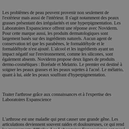
gebruikers
secondes
eindg
.c.clarity.ms
betrokken
gebru
volgen om
adver
en website
Les problèmes de peau peuvent provenir non seulement de
eindg
verbeteren
heeft
l'extérieur mais aussi de l'intérieur. Il s'agit notamment des peaux
genoe
grasses présentant des irrégularités et une hyperpigmentation. Les
_ga_6G0N42L50J
.medibib.be
1 an 1
Deze cook
Laboratoires Expanscience offrent une réponse avec Noviderm.
mois
Google An
MUID
1 an
Deze 
Microsoft
sessiestat
Pour cette marque aussi, les produits dermatologiques sont
gebru
Corporation
Micro
.bing.com
largement basés sur des ingrédients naturels. Aucun agent de
_gat_UA-
.medibib.be
1 minute
Dit is een
gebru
conservation tel que les parabènes, le formaldéhyde et le
44584622-1
ingesteld 
worde
formaldéhyde n'est ajouté. L'alcool et les ingrédients ayant un
waarbij he
inges
de naam h
Alge
impact négatif sur l'environnement, comme les silicones, sont
identitei
aang
également absents. Noviderm propose deux lignes de produits
account o
synch
dermo-cosmétiques : Boréade et Melatrio. Le premier est destiné à
het betrek
versc
variatie o
soigner les peaux grasses et les peaux sujettes à l'acné. Le mélatrio,
dome
wordt geb
gebru
quant à lui, aide les peaux souffrant d'hyperpigmentation.
hoeveelhe
gevol
Google reg
met veel v
IDE
1 an 3
Ce co
Google LLC
semaines
Doubl
.doubleclick.net
_vwo_uuid_v2
1 an
Ce nom de 
Wingify
Traiter l'arthrose grâce aux connaissances et à l'expertise des
infor
produit Vi
Software
dont l
Laboratoires Expanscience
Optimiser,
le si
Pvt. Ltd
États-Unis.
public
.medibib.be
propriétai
final
les perfor
visite
versions 
L'arthrose est une maladie qui peut causer une grande gêne. Les
cookie gar
MR
1 semaine
Dit i
Microsoft
articulations deviennent souvent raides et douloureuses, ce qui rend
voit toujo
party
Corporation