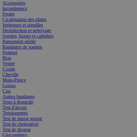
Accessoires
Incontinence
Feutre
Cicatrisation des plaies
Seringues et aiguilles
Desinfection et nettoyage
Sondes, baxter et cathéters
Pansement stérile
Bandages de soutien
Poignet
Bras
Ventre
Coude
Cheville
Main-Pouce
Genou
Cou
Autres bandages
Tests à domicile
Test d'alcool
Tensiometres
Test de masse grasse
Test de cholestérol
Test de drogue
Glucomètres