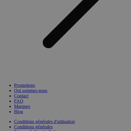
session-
www.medibib.be
2 jours
_dc_gtm_UA-
.medibib.be
56
44584622-1
secondes
Promotions
Qui sommes-nous
Contact
FAQ
Marques
Blog
Conditions générales d'utilisation
Conditions générales