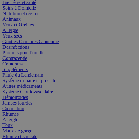
Bien-être et santé
Soins à Domicile
Nutrition et régime
Animaux
Yeux et Oreilles
Allergie
Yeux secs
Gouttes Oculaires Glaucome
Desinfections
Produits pour l'oreille
Contraceptie
Comdoms
Suppléments
Pilule du Lendemain
Système urinaire et prostate
Autres médicaments
Système Cardiovasculaire
Hémorroïdes
Jambes lourdes
Circulation
Rhumes
Allergie
Toux
Maux de gorge
Rhinite et sinusite