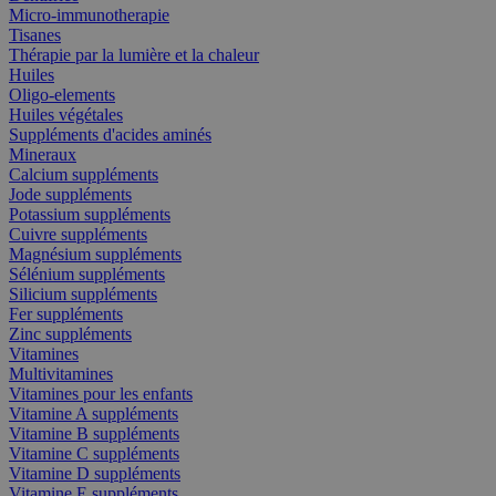
Micro-immunotherapie
Tisanes
Thérapie par la lumière et la chaleur
Huiles
Oligo-elements
Huiles végétales
Suppléments d'acides aminés
Mineraux
Calcium suppléments
Jode suppléments
Potassium suppléments
Cuivre suppléments
Magnésium suppléments
Sélénium suppléments
Silicium suppléments
Fer suppléments
Zinc suppléments
Vitamines
Multivitamines
Vitamines pour les enfants
Vitamine A suppléments
Vitamine B suppléments
Vitamine C suppléments
Vitamine D suppléments
Vitamine E suppléments