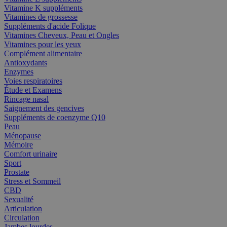
Vitamine K suppléments
Vitamines de grossesse
Suppléments d'acide Folique
Vitamines Cheveux, Peau et Ongles
Vitamines pour les yeux
Complément alimentaire
Antioxydants
Enzymes
Voies respiratoires
Étude et Examens
Rincage nasal
Saignement des gencives
Suppléments de coenzyme Q10
Peau
Ménopause
Mémoire
Comfort urinaire
Sport
Prostate
Stress et Sommeil
CBD
Sexualité
Articulation
Circulation
Jambes lourdes