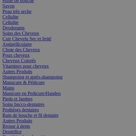
Huile de douche
Savon
Peau très seche
Cellulite
Cellulite
Deodorants
Soins des Cheveux
Cuir Chevelu Sec et Irrité
Antipelliculaire
Chute des Cheveux
Poux cheveux
Cheveux Colorés
Vitamines pour cheveux
Autres Produits
Shampoing et après-shampoing
Manucure & Pédicure
Mains
Manicure en Pedicure/Handen
Pieds et Jambes
Soins bucco-dentaires
Prothèses dentaires
Bain de bouche et fil dentaire
Autres Produits
Brosse à dents
Dentrifice