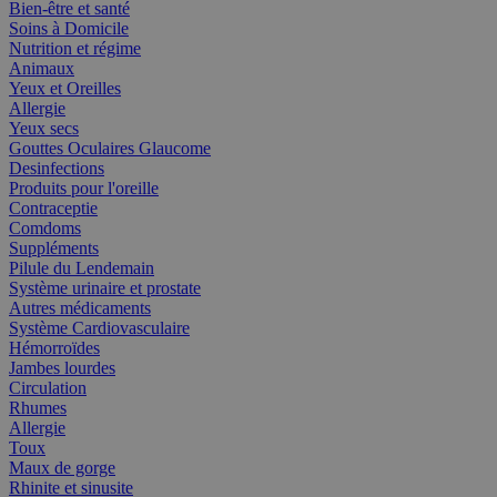
Bien-être et santé
Soins à Domicile
Nutrition et régime
Animaux
Yeux et Oreilles
Allergie
Yeux secs
Gouttes Oculaires Glaucome
Desinfections
Produits pour l'oreille
Contraceptie
Comdoms
Suppléments
Pilule du Lendemain
Système urinaire et prostate
Autres médicaments
Système Cardiovasculaire
Hémorroïdes
Jambes lourdes
Circulation
Rhumes
Allergie
Toux
Maux de gorge
Rhinite et sinusite