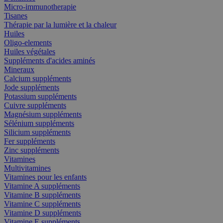
Micro-immunotherapie
Tisanes
Thérapie par la lumière et la chaleur
Huiles
Oligo-elements
Huiles végétales
Suppléments d'acides aminés
Mineraux
Calcium suppléments
Jode suppléments
Potassium suppléments
Cuivre suppléments
Magnésium suppléments
Sélénium suppléments
Silicium suppléments
Fer suppléments
Zinc suppléments
Vitamines
Multivitamines
Vitamines pour les enfants
Vitamine A suppléments
Vitamine B suppléments
Vitamine C suppléments
Vitamine D suppléments
Vitamine E suppléments