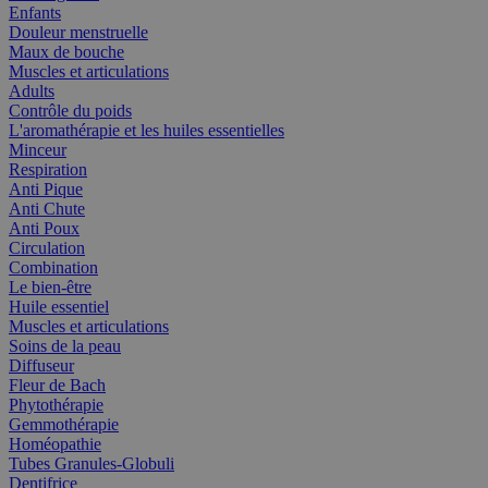
Enfants
Douleur menstruelle
Maux de bouche
Muscles et articulations
Adults
Contrôle du poids
L'aromathérapie et les huiles essentielles
Minceur
Respiration
Anti Pique
Anti Chute
Anti Poux
Circulation
Combination
Le bien-être
Huile essentiel
Muscles et articulations
Soins de la peau
Diffuseur
Fleur de Bach
Phytothérapie
Gemmothérapie
Homéopathie
Tubes Granules-Globuli
Dentifrice