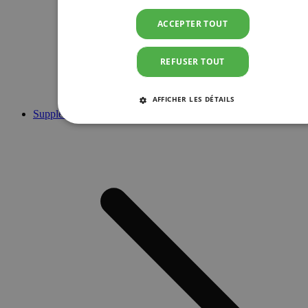
ACCEPTER TOUT
REFUSER TOUT
AFFICHER LES DÉTAILS
Suppléments
STRICTEMENT NÉCESSAIRES
PERFORMANCE
CIBLAGE
FONCTIONNALITÉ
Strictement nécessaires
Performance
Ciblage
Fonctionnalité
Les cookies strictement nécessaires habilitent des