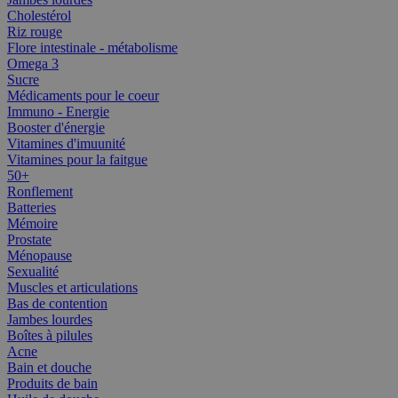
Cholestérol
Riz rouge
Flore intestinale - métabolisme
Omega 3
Sucre
Médicaments pour le coeur
Immuno - Energie
Booster d'énergie
Vitamines d'imuunité
Vitamines pour la faitgue
50+
Ronflement
Batteries
Mémoire
Prostate
Ménopause
Sexualité
Muscles et articulations
Bas de contention
Jambes lourdes
Boîtes à pilules
Acne
Bain et douche
Produits de bain