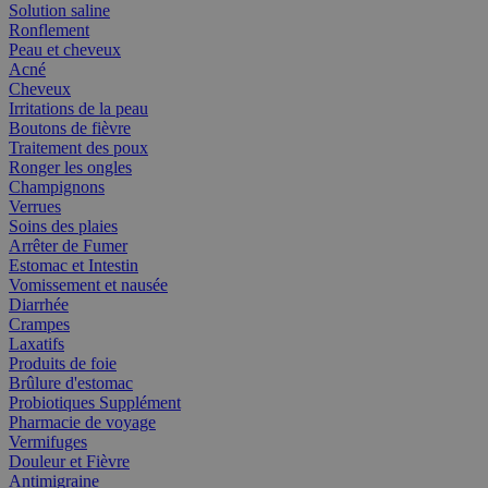
Solution saline
Ronflement
Peau et cheveux
Acné
Cheveux
Irritations de la peau
Boutons de fièvre
Traitement des poux
Ronger les ongles
Champignons
Verrues
Soins des plaies
Arrêter de Fumer
Estomac et Intestin
Vomissement et nausée
Diarrhée
Crampes
Laxatifs
Produits de foie
Brûlure d'estomac
Probiotiques Supplément
Pharmacie de voyage
Vermifuges
Douleur et Fièvre
Antimigraine