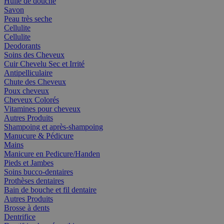
Huile de douche
Savon
Peau très seche
Cellulite
Cellulite
Deodorants
Soins des Cheveux
Cuir Chevelu Sec et Irrité
Antipelliculaire
Chute des Cheveux
Poux cheveux
Cheveux Colorés
Vitamines pour cheveux
Autres Produits
Shampoing et après-shampoing
Manucure & Pédicure
Mains
Manicure en Pedicure/Handen
Pieds et Jambes
Soins bucco-dentaires
Prothèses dentaires
Bain de bouche et fil dentaire
Autres Produits
Brosse à dents
Dentrifice