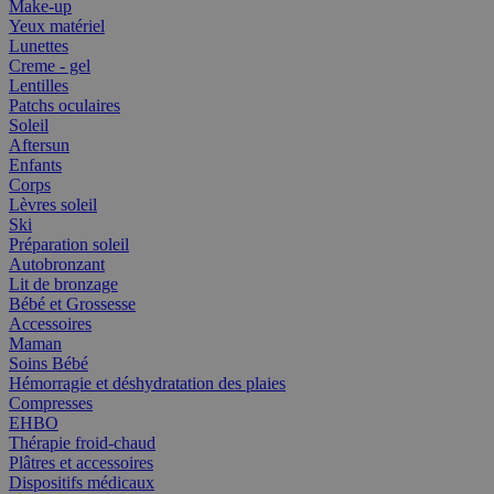
Make-up
Yeux matériel
Lunettes
Creme - gel
Lentilles
Patchs oculaires
Soleil
Aftersun
Enfants
Corps
Lèvres soleil
Ski
Préparation soleil
Autobronzant
Lit de bronzage
Bébé et Grossesse
Accessoires
Maman
Soins Bébé
Hémorragie et déshydratation des plaies
Compresses
EHBO
Thérapie froid-chaud
Plâtres et accessoires
Dispositifs médicaux