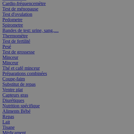
Cardio-fréquencemètre
Test de ménopause
Test d'ovulation
Pedometre
Spirometre
Bandes de test: urine, sang,....
Thermomètre
Test de fertilité
Pesé
Test de grossesse
Minceur
Minceur
Thé et café minceur
Préparations combinées
Coupe-faim
Substitut de repas
Ventre plat
Capteurs gras
Diurétiques
Nutrition spécifique
Aliments Bébé
Repas
Lait
Tisane
Médicament