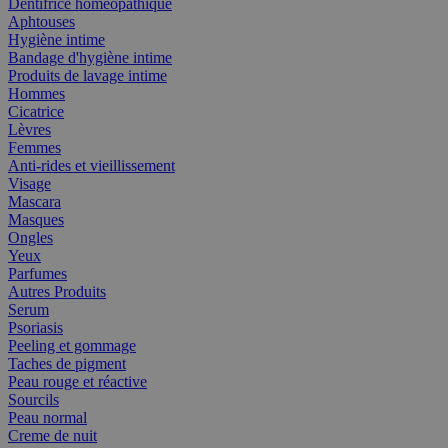
Dentifrice homéopathique
Aphtouses
Hygiène intime
Bandage d'hygiène intime
Produits de lavage intime
Hommes
Cicatrice
Lèvres
Femmes
Anti-rides et vieillissement
Visage
Mascara
Masques
Ongles
Yeux
Parfumes
Autres Produits
Serum
Psoriasis
Peeling et gommage
Taches de pigment
Peau rouge et réactive
Sourcils
Peau normal
Creme de nuit