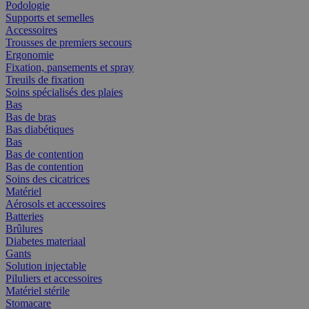
Podologie
Supports et semelles
Accessoires
Trousses de premiers secours
Ergonomie
Fixation, pansements et spray
Treuils de fixation
Soins spécialisés des plaies
Bas
Bas de bras
Bas diabétiques
Bas
Bas de contention
Bas de contention
Soins des cicatrices
Matériel
Aérosols et accessoires
Batteries
Brûlures
Diabetes materiaal
Gants
Solution injectable
Piluliers et accessoires
Matériel stérile
Stomacare