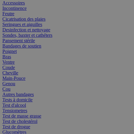
Accessoires
Incontinence
Feutre
Cicatrisation des plaies
Seringues et aiguilles
Desinfection et nettoyage
Sondes, baxter et cathéters
Pansement stérile
Bandages de soutien
Poignet
Bras
Ventre
Coude
Cheville
Main-Pouce
Genou
Cou
Autres bandages
Tests à domicile
Test d'alcool
Tensiometres
Test de masse grasse
Test de cholestérol
Test de drogue
Glucomètres