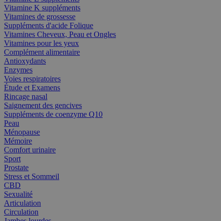
Vitamine K suppléments
Vitamines de grossesse
Suppléments d'acide Folique
Vitamines Cheveux, Peau et Ongles
Vitamines pour les yeux
Complément alimentaire
Antioxydants
Enzymes
Voies respiratoires
Étude et Examens
Rincage nasal
Saignement des gencives
Suppléments de coenzyme Q10
Peau
Ménopause
Mémoire
Comfort urinaire
Sport
Prostate
Stress et Sommeil
CBD
Sexualité
Articulation
Circulation
Jambes lourdes