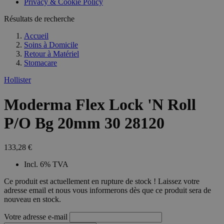
Privacy & Cookie Policy
combineren to
veel versc
gebruikerssess
Microsoft
analytische
Résultats de recherche
waardoor 
doeleinden.
kunnen w
gevolgd.
Accueil
Soins à Domicile
Retour à
Matériel
Stomacare
Hollister
Moderma Flex Lock 'N Roll
P/O Bg 20mm 30 28120
133,28 €
Incl. 6% TVA
Ce produit est actuellement en rupture de stock ! Laissez votre
adresse email et nous vous informerons dès que ce produit sera de
nouveau en stock.
Votre adresse e-mail