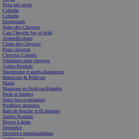
Peau très seche
Cellulite
Cellulite
Deodorants
Soins des Cheveux
Cuir Chevelu Sec et Irrité
Antipelliculaire
Chute des Cheveux
Poux cheveux
Cheveux Colorés
Vitamines pour cheveux
Autres Produits
Shampoing et après-shampoing
Manucure & Pédicure
Mains
Manicure en Pedicure/Handen
Pieds et Jambes
Soins bucco-dentaires
Prothèses dentaires
Bain de bouche et fil dentaire
Autres Produits
Brosse à dents
Dentrifice
Dentifrice homéopathique
Aphtouses