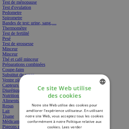
Test de ménopause
Test d'ovulation
Pedometre
Spirometre
Bandes de test: urine, sang,....
Thermomètre
Test de fertilité
Pesé
Test de grossesse
Minceur
Minceur
Thé et café minceur
Préparations combinées
Coupe-faim
Substitut de repas
Ventre plat
Capteurs gras
Ce site Web utilise
Diurétiques
des cookies
Nutrition spécifique
DUTCH
Aliments Bébé
Notre site Web utilise des cookies pour
Repas
FRENCH
améliorer l'expérience utilisateur. En utilisant
Lait
notre site Web, vous acceptez tous les cookies
Tisane
ENGLISH
Médicament
conformément à notre Politique relative aux
Pigeons et oiseaux
cookies.
Lees verder