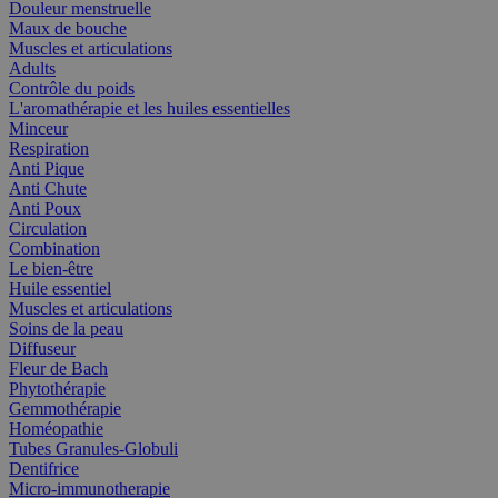
Douleur menstruelle
Maux de bouche
Muscles et articulations
Adults
Contrôle du poids
L'aromathérapie et les huiles essentielles
Minceur
Respiration
Anti Pique
Anti Chute
Anti Poux
Circulation
Combination
Le bien-être
Huile essentiel
Muscles et articulations
Soins de la peau
Diffuseur
Fleur de Bach
Phytothérapie
Gemmothérapie
Homéopathie
Tubes Granules-Globuli
Dentifrice
Micro-immunotherapie