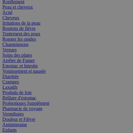
Ronflement
Peau et cheveux
Acné
Cheveux
Irritations de la peau
Boutons de fièvre
Traitement des poux
Ronger les ongles
Champignons
Verrues
Soins des plaies
Arrêter de Fumer
Estomac et Intestin
Vomissement et nausée
Diarrhée
Crampes
Laxatifs
Produits de foie
Brûlure d'estomac
Probiotiques Supplément
Pharmacie de voyage
Vermifuges
Douleur et Fièvre
Antimigraine
Enfants