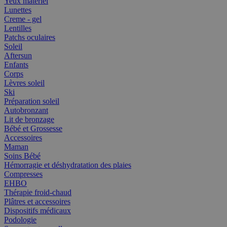
Yeux matériel
Lunettes
Creme - gel
Lentilles
Patchs oculaires
Soleil
Aftersun
Enfants
Corps
Lèvres soleil
Ski
Préparation soleil
Autobronzant
Lit de bronzage
Bébé et Grossesse
Accessoires
Maman
Soins Bébé
Hémorragie et déshydratation des plaies
Compresses
EHBO
Thérapie froid-chaud
Plâtres et accessoires
Dispositifs médicaux
Podologie