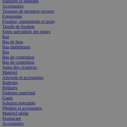
Supports et semelles
Accessoires
Trousses de premiers secours
Ergonomie
Fixation, pansements et spray
Treuils de fixation
Soins spécialisés des plaies
Bas
Bas de bras
Bas diabétiques
Bas
Bas de contention
Bas de contention
Soins des cicatrices
Matériel
Aérosols et accessoires
Batteries
Brûlures
Diabetes materiaal
Gants
Solution injectable
Piluliers et accessoires
Matériel stérile
Stomacare
Accessoires