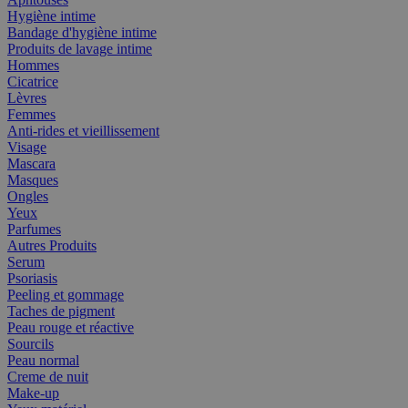
Hygiène intime
Bandage d'hygiène intime
Produits de lavage intime
Hommes
Cicatrice
Lèvres
Femmes
Anti-rides et vieillissement
Visage
Mascara
Masques
Ongles
Yeux
Parfumes
Autres Produits
Serum
Psoriasis
Peeling et gommage
Taches de pigment
Peau rouge et réactive
Sourcils
Peau normal
Creme de nuit
Make-up