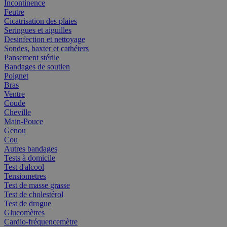
Incontinence
Feutre
Cicatrisation des plaies
Seringues et aiguilles
Desinfection et nettoyage
Sondes, baxter et cathéters
Pansement stérile
Bandages de soutien
Poignet
Bras
Ventre
Coude
Cheville
Main-Pouce
Genou
Cou
Autres bandages
Tests à domicile
Test d'alcool
Tensiometres
Test de masse grasse
Test de cholestérol
Test de drogue
Glucomètres
Cardio-fréquencemètre