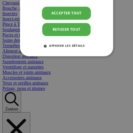
Chevaux
Bouche, gueule et bec
ACCEPTER TOUT
Insectes
Insect-repellent
Pince à Tiques
REFUSER TOUT
Soulagement des Piqûres
Puces et tiques
Soins des plaies animaux
Tempêtes et stress animaux
AFFICHER LES DÉTAILS
Aliment animaux
Digestion animaux
STRICTEMENT NÉCESSAIRES
Supplements animaux
Vermifuge et parasites
Muscles et joints animaux
PERFORMANCE
CIBLAGE
Accessoires animaux
Yeux et oreilles animaux
FONCTIONNALITÉ
Pelage, peau et plumes
Zoeken
Strictement nécessaires
Performance
Ciblage
Fonctionnalité