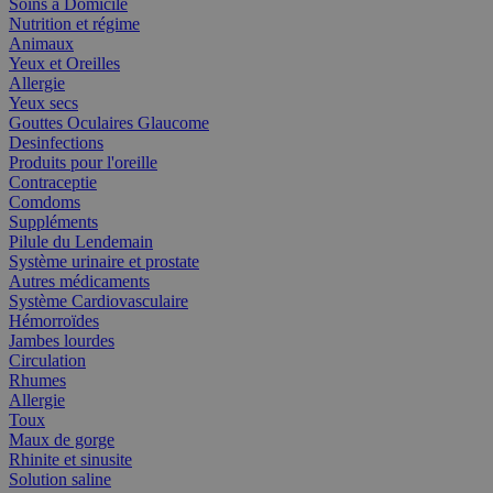
Soins à Domicile
Nutrition et régime
Animaux
Yeux et Oreilles
Allergie
Yeux secs
Gouttes Oculaires Glaucome
Desinfections
Produits pour l'oreille
Contraceptie
Comdoms
Suppléments
Pilule du Lendemain
Système urinaire et prostate
Autres médicaments
Système Cardiovasculaire
Hémorroïdes
Jambes lourdes
Circulation
Rhumes
Allergie
Toux
Maux de gorge
Rhinite et sinusite
Solution saline