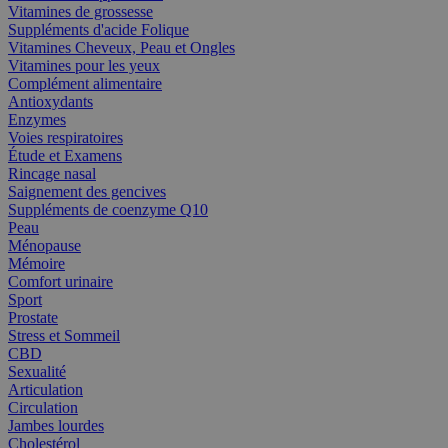
Vitamines de grossesse
Suppléments d'acide Folique
Vitamines Cheveux, Peau et Ongles
Vitamines pour les yeux
Complément alimentaire
Antioxydants
Enzymes
Voies respiratoires
Étude et Examens
Rincage nasal
Saignement des gencives
Suppléments de coenzyme Q10
Peau
Ménopause
Mémoire
Comfort urinaire
Sport
Prostate
Stress et Sommeil
CBD
Sexualité
Articulation
Circulation
Jambes lourdes
Cholestérol