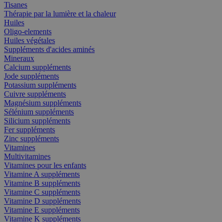
Tisanes
Thérapie par la lumière et la chaleur
Huiles
Oligo-elements
Huiles végétales
Suppléments d'acides aminés
Mineraux
Calcium suppléments
Jode suppléments
Potassium suppléments
Cuivre suppléments
Magnésium suppléments
Sélénium suppléments
Silicium suppléments
Fer suppléments
Zinc suppléments
Vitamines
Multivitamines
Vitamines pour les enfants
Vitamine A suppléments
Vitamine B suppléments
Vitamine C suppléments
Vitamine D suppléments
Vitamine E suppléments
Vitamine K suppléments