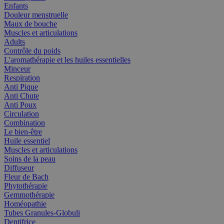
Enfants
Douleur menstruelle
Maux de bouche
Muscles et articulations
Adults
Contrôle du poids
L'aromathérapie et les huiles essentielles
Minceur
Respiration
Anti Pique
Anti Chute
Anti Poux
Circulation
Combination
Le bien-être
Huile essentiel
Muscles et articulations
Soins de la peau
Diffuseur
Fleur de Bach
Phytothérapie
Gemmothérapie
Homéopathie
Tubes Granules-Globuli
Dentifrice