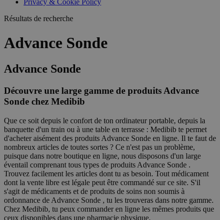
Privacy & Cookie Policy
combineren to
veel versc
gebruikerssess
Microsoft
analytische
Résultats de recherche
waardoor 
doeleinden.
kunnen w
gevolgd.
Advance Sonde
Advance Sonde
Découvre une large gamme de produits Advance
Sonde chez Medibib
Que ce soit depuis le confort de ton ordinateur portable, depuis la
banquette d'un train ou à une table en terrasse : Medibib te permet
d'acheter aisément des produits Advance Sonde en ligne. Il te faut de
nombreux articles de toutes sortes ? Ce n'est pas un problème,
puisque dans notre boutique en ligne, nous disposons d'un large
éventail comprenant tous types de produits Advance Sonde .
Trouvez facilement les articles dont tu as besoin. Tout médicament
dont la vente libre est légale peut être commandé sur ce site. S'il
s'agit de médicaments et de produits de soins non soumis à
ordonnance de Advance Sonde , tu les trouveras dans notre gamme.
Chez Medibib, tu peux commander en ligne les mêmes produits que
ceux disponibles dans une pharmacie physique.