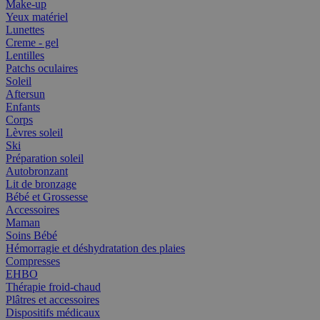
Make-up
Yeux matériel
Lunettes
Creme - gel
Lentilles
Patchs oculaires
Soleil
Aftersun
Enfants
Corps
Lèvres soleil
Ski
Préparation soleil
Autobronzant
Lit de bronzage
Bébé et Grossesse
Accessoires
Maman
Soins Bébé
Hémorragie et déshydratation des plaies
Compresses
EHBO
Thérapie froid-chaud
Plâtres et accessoires
Dispositifs médicaux