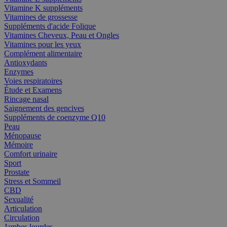
Vitamine K suppléments
Vitamines de grossesse
Suppléments d'acide Folique
Vitamines Cheveux, Peau et Ongles
Vitamines pour les yeux
Complément alimentaire
Antioxydants
Enzymes
Voies respiratoires
Étude et Examens
Rincage nasal
Saignement des gencives
Suppléments de coenzyme Q10
Peau
Ménopause
Mémoire
Comfort urinaire
Sport
Prostate
Stress et Sommeil
CBD
Sexualité
Articulation
Circulation
Jambes lourdes