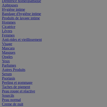
Dentifrice homéopathique
Aphtouses
Hygiène intime
Bandage d'hygiène intime
Produits de lavage intime
Hommes
Cicatrice
Lèvres
Femmes
Anti-rides et vieillissement
Visage
Mascara
Masques
Ongles
Yeux
Parfumes
Autres Produits
Serum
Psoriasis
Peeling et gommage
Taches de pigment
Peau rouge et réactive
Sourcils
Peau normal
Creme de nuit