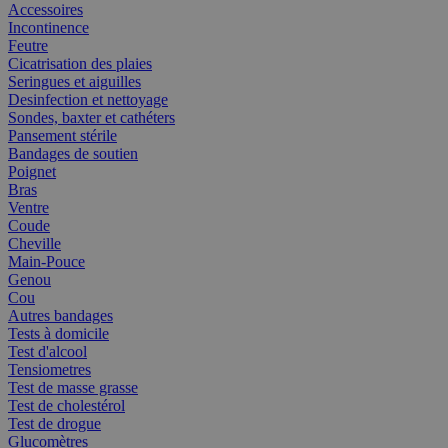
Accessoires
Incontinence
Feutre
Cicatrisation des plaies
Seringues et aiguilles
Desinfection et nettoyage
Sondes, baxter et cathéters
Pansement stérile
Bandages de soutien
Poignet
Bras
Ventre
Coude
Cheville
Main-Pouce
Genou
Cou
Autres bandages
Tests à domicile
Test d'alcool
Tensiometres
Test de masse grasse
Test de cholestérol
Test de drogue
Glucomètres