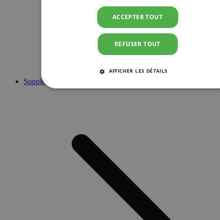
ACCEPTER TOUT
REFUSER TOUT
AFFICHER LES DÉTAILS
Suppléments
STRICTEMENT NÉCESSAIRES
PERFORMANCE
CIBLAGE
FONCTIONNALITÉ
Strictement nécessaires
Performance
Ciblage
Fonctionnalité
Les cookies strictement nécessaires habilitent des