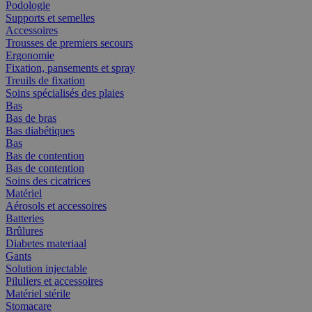
Podologie
Supports et semelles
Accessoires
Trousses de premiers secours
Ergonomie
Fixation, pansements et spray
Treuils de fixation
Soins spécialisés des plaies
Bas
Bas de bras
Bas diabétiques
Bas
Bas de contention
Bas de contention
Soins des cicatrices
Matériel
Aérosols et accessoires
Batteries
Brûlures
Diabetes materiaal
Gants
Solution injectable
Piluliers et accessoires
Matériel stérile
Stomacare