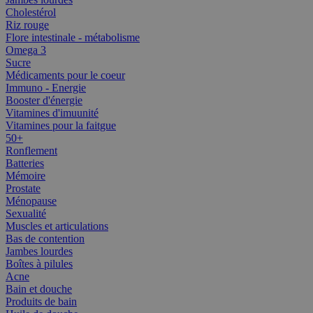
Cholestérol
Riz rouge
Flore intestinale - métabolisme
Omega 3
Sucre
Médicaments pour le coeur
Immuno - Energie
Booster d'énergie
Vitamines d'imuunité
Vitamines pour la faitgue
50+
Ronflement
Batteries
Mémoire
Prostate
Ménopause
Sexualité
Muscles et articulations
Bas de contention
Jambes lourdes
Boîtes à pilules
Acne
Bain et douche
Produits de bain