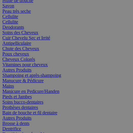
Huile de douche
Savon
Peau très seche
Cellulite
Cellulite
Deodorants
Soins des Cheveux
Cuir Chevelu Sec et Irrité
Antipelliculaire
Chute des Cheveux
Poux cheveux
Cheveux Colorés
Vitamines pour cheveux
Autres Produits
Shampoing et après-shampoing
Manucure & Pédicure
Mains
Manicure en Pedicure/Handen
Pieds et Jambes
Soins bucco-dentaires
Prothèses dentaires
Bain de bouche et fil dentaire
Autres Produits
Brosse à dents
Dentrifice