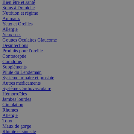
Bien-être et santé
Soins à Domicile
Nutrition et régime
Animaux
Yeux et Oreilles
Allergie
Yeux secs
Gouttes Oculaires Glaucome
Desinfections
Produits pour l'oreille
Contraceptie
Comdoms
Suppléments
Pilule du Lendemain
Système urinaire et prostate
Autres médicaments
Système Cardiovasculaire
Hémorroïdes
Jambes lourdes
Circulation
Rhumes
Allergie
Toux
Maux de gorge
Rhinite et sinusite