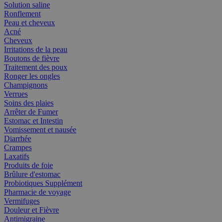
Solution saline
Ronflement
Peau et cheveux
Acné
Cheveux
Irritations de la peau
Boutons de fièvre
Traitement des poux
Ronger les ongles
Champignons
Verrues
Soins des plaies
Arrêter de Fumer
Estomac et Intestin
Vomissement et nausée
Diarrhée
Crampes
Laxatifs
Produits de foie
Brûlure d'estomac
Probiotiques Supplément
Pharmacie de voyage
Vermifuges
Douleur et Fièvre
Antimigraine