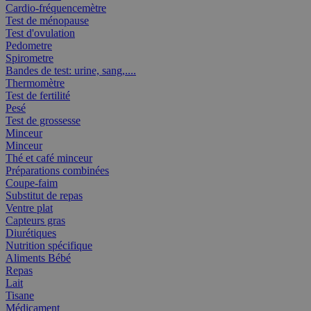
Cardio-fréquencemètre
Test de ménopause
Test d'ovulation
Pedometre
Spirometre
Bandes de test: urine, sang,....
Thermomètre
Test de fertilité
Pesé
Test de grossesse
Minceur
Minceur
Thé et café minceur
Préparations combinées
Coupe-faim
Substitut de repas
Ventre plat
Capteurs gras
Diurétiques
Nutrition spécifique
Aliments Bébé
Repas
Lait
Tisane
Médicament