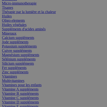
Micro-immunotherapie
Tisanes
Thérapie par la lumière et la chaleur
Huiles
Oligo-elements
Huiles végétales
Suppléments d'acides aminés
Mineraux
Calcium suppléments
Jode suppléments
Potassium suppléments
Cuivre suppléments
Magnésium suppléments
Sélénium suppléments
Silicium suppléments
Fer suppléments
Zinc suppléments
Vitamines
Multivitamines
Vitamines pour les enfants
Vitamine A suppléments
Vitamine B suppléments
Vitamine C suppléments
Vitamine D suppléments
Vitamine E suppléments