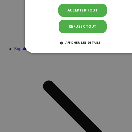
ACCEPTER TOUT
REFUSER TOUT
AFFICHER LES DÉTAILS
Suppléments
STRICTEMENT NÉCESSAIRES
PERFORMANCE
CIBLAGE
FONCTIONNALITÉ
Strictement nécessaires
Performance
Ciblage
Fonctionnalité
Les cookies strictement nécessaires habilitent des