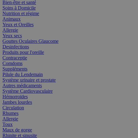
Bien-être et santé
Soins à Domicile
Nutrition et régime
Animaux
Yeux et Oreilles
Allergie
Yeux secs
Gouttes Oculaires Glaucome
Desinfections
Produits pour l'oreille
Contraceptie
Comdoms
Suppléments
Pilule du Lendemain
Système urinaire et prostate
Autres médicaments
Système Cardiovasculaire
Hémorroïdes
Jambes lourdes
Circulation
Rhumes
Allergie
Toux
Maux de gorge
Rhinite et sinusite