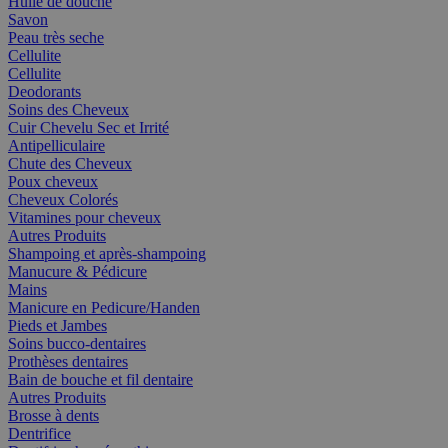
Huile de douche
Savon
Peau très seche
Cellulite
Cellulite
Deodorants
Soins des Cheveux
Cuir Chevelu Sec et Irrité
Antipelliculaire
Chute des Cheveux
Poux cheveux
Cheveux Colorés
Vitamines pour cheveux
Autres Produits
Shampoing et après-shampoing
Manucure & Pédicure
Mains
Manicure en Pedicure/Handen
Pieds et Jambes
Soins bucco-dentaires
Prothèses dentaires
Bain de bouche et fil dentaire
Autres Produits
Brosse à dents
Dentrifice