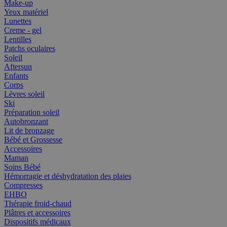
Make-up
Yeux matériel
Lunettes
Creme - gel
Lentilles
Patchs oculaires
Soleil
Aftersun
Enfants
Corps
Lèvres soleil
Ski
Préparation soleil
Autobronzant
Lit de bronzage
Bébé et Grossesse
Accessoires
Maman
Soins Bébé
Hémorragie et déshydratation des plaies
Compresses
EHBO
Thérapie froid-chaud
Plâtres et accessoires
Dispositifs médicaux