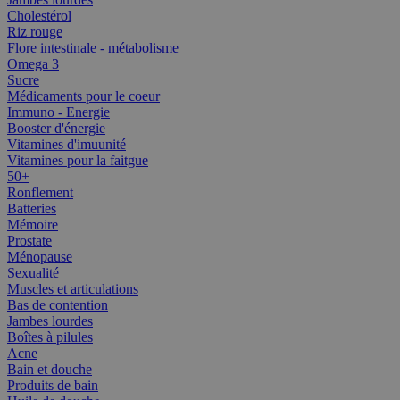
Cholestérol
Riz rouge
Flore intestinale - métabolisme
Omega 3
Sucre
Médicaments pour le coeur
Immuno - Energie
Booster d'énergie
Vitamines d'imuunité
Vitamines pour la faitgue
50+
Ronflement
Batteries
Mémoire
Prostate
Ménopause
Sexualité
Muscles et articulations
Bas de contention
Jambes lourdes
Boîtes à pilules
Acne
Bain et douche
Produits de bain