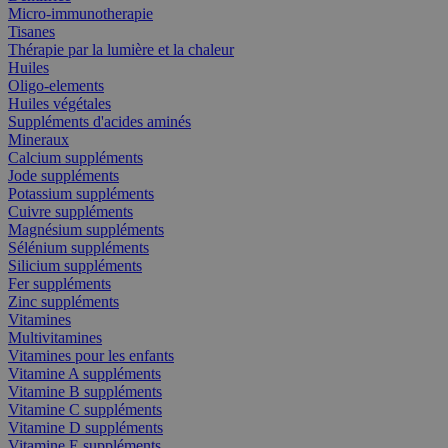
Micro-immunotherapie
Tisanes
Thérapie par la lumière et la chaleur
Huiles
Oligo-elements
Huiles végétales
Suppléments d'acides aminés
Mineraux
Calcium suppléments
Jode suppléments
Potassium suppléments
Cuivre suppléments
Magnésium suppléments
Sélénium suppléments
Silicium suppléments
Fer suppléments
Zinc suppléments
Vitamines
Multivitamines
Vitamines pour les enfants
Vitamine A suppléments
Vitamine B suppléments
Vitamine C suppléments
Vitamine D suppléments
Vitamine E suppléments