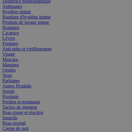
Dentifrice homéopathique
Aphtouses
Hygiène intime
Bandage d'hygiène intime
Produits de lavage intime
Hommes
Cicatrice
Lèvres
Femmes
Anti-rides et vieillissement
Visage
Mascara
Masques
Ongles
Yeux
Parfumes
Autres Produits
Serum
Psoriasis
Peeling et gommage
Taches de pigment
Peau rouge et réactive
Sourcils
Peau normal
Creme de nuit