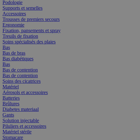
Podologie
Supports et semelles
Accessoires
Trousses de premiers secours
Ergonomie
Fixation, pansements et spray
Treuils de fixation
Soins spécialisés des plaies
Bas
Bas de bras
Bas diabétiques
Bas
Bas de contention
Bas de contention
Soins des cicatrices
Matériel
Aérosols et accessoires
Batteries
Brûlures
Diabetes materiaal
Gants
Solution injectable
Piluliers et accessoires
Matériel stérile
Stomacare