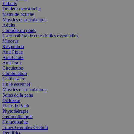
Enfants
Douleur menstruelle
Maux de bouche
Muscles et articulations
Adults
Contrôle du poids
L'aromathérapie et les huiles essentielles
Minceur
Respiration
Anti Pique
Anti Chute
Anti Poux
Circulation
Combination
Le bien-être
Huile essentiel
Muscles et articulations
Soins de la peau
Diffuseur
Fleur de Bach
Phytothérapie
Gemmothérapie
Homéopathie
Tubes Granules-Globuli
Dentifrice