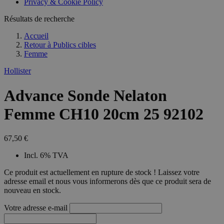
Privacy & Cookie Policy
combineren to
veel versc
gebruikerssess
Microsoft
analytische
Résultats de recherche
waardoor 
doeleinden.
kunnen w
gevolgd.
Accueil
Retour à
Publics cibles
Femme
Hollister
Advance Sonde Nelaton
Femme CH10 20cm 25 92102
67,50 €
Incl. 6% TVA
Ce produit est actuellement en rupture de stock ! Laissez votre
adresse email et nous vous informerons dès que ce produit sera de
nouveau en stock.
Votre adresse e-mail