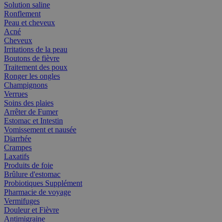
Solution saline
Ronflement
Peau et cheveux
Acné
Cheveux
Irritations de la peau
Boutons de fièvre
Traitement des poux
Ronger les ongles
Champignons
Verrues
Soins des plaies
Arrêter de Fumer
Estomac et Intestin
Vomissement et nausée
Diarrhée
Crampes
Laxatifs
Produits de foie
Brûlure d'estomac
Probiotiques Supplément
Pharmacie de voyage
Vermifuges
Douleur et Fièvre
Antimigraine