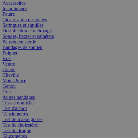
Accessoires
Incontinence
Feutre
Cicatrisation des plaies
Seringues et aiguilles
Desinfection et nettoyage
Sondes, baxter et cathéters
Pansement stérile
Bandages de soutien
Poignet
Bras
Ventre
Coude
Cheville
Main-Pouce
Genou
Cou
Autres bandages
Tests à domicile
Test d'alcool
Tensiometres
Test de masse grasse
Test de cholestérol
Test de drogue
Glucomètres