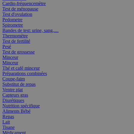
Cardio-fréquencemètre
Test de ménopause
Test d'ovulation
Pedometre
Spirometre
Bandes de test: urine, sang,....
Thermomètre
Test de fertilité
Pesé
Test de grossesse
Minceur
Minceur
Thé et café minceur
Préparations combinées
Coupe-faim
Substitut de repas
Ventre plat
Capteurs gras
Diurétiques
Nutrition spécifique
Aliments Bébé
Repas
Lait
Tisane
Médicament