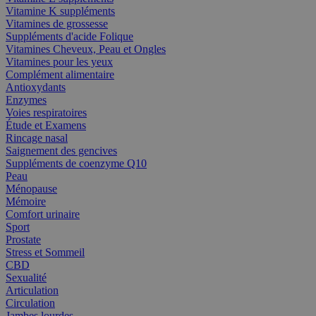
Vitamine K suppléments
Vitamines de grossesse
Suppléments d'acide Folique
Vitamines Cheveux, Peau et Ongles
Vitamines pour les yeux
Complément alimentaire
Antioxydants
Enzymes
Voies respiratoires
Étude et Examens
Rincage nasal
Saignement des gencives
Suppléments de coenzyme Q10
Peau
Ménopause
Mémoire
Comfort urinaire
Sport
Prostate
Stress et Sommeil
CBD
Sexualité
Articulation
Circulation
Jambes lourdes