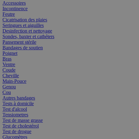
Accessoires
Incontinence
Feutre
Cicatrisation des plaies
Seringues et aiguilles
Desinfection et nettoyage
Sondes, baxter et cathéters
Pansement stérile
Bandages de soutien
Poignet
Bras
Ventre
Coude
Cheville
Main-Pouce
Genou
Cou
Autres bandages
Tests à domicile
Test d'alcool
Tensiometres
Test de masse grasse
Test de cholestérol
Test de drogue
Glucomètres