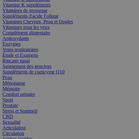
Vitamine K suppléments
Vitamines de grossesse
Suppléments d'acide Folique
Vitamines Cheveux, Peau et Ongles
Vitamines pour les yeux
Complément alimentaire
Antioxydants
Enzymes
Voies respiratoires
Étude et Examens
Rincage nasal
Saignement des gencives
Suppléments de coenzyme Q10
Peau
Ménopause
Mémoire
Comfort urinaire
Sport
Prostate
Stress et Sommeil
CBD
Sexualité
Articulation
Circulation
Jambes lourdes