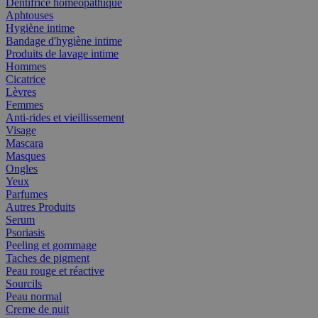
Dentifrice homéopathique
Aphtouses
Hygiène intime
Bandage d'hygiène intime
Produits de lavage intime
Hommes
Cicatrice
Lèvres
Femmes
Anti-rides et vieillissement
Visage
Mascara
Masques
Ongles
Yeux
Parfumes
Autres Produits
Serum
Psoriasis
Peeling et gommage
Taches de pigment
Peau rouge et réactive
Sourcils
Peau normal
Creme de nuit