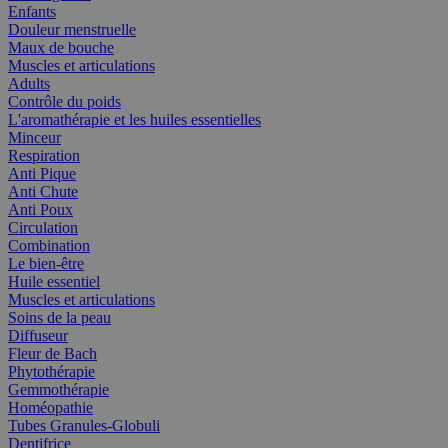
Enfants
Douleur menstruelle
Maux de bouche
Muscles et articulations
Adults
Contrôle du poids
L'aromathérapie et les huiles essentielles
Minceur
Respiration
Anti Pique
Anti Chute
Anti Poux
Circulation
Combination
Le bien-être
Huile essentiel
Muscles et articulations
Soins de la peau
Diffuseur
Fleur de Bach
Phytothérapie
Gemmothérapie
Homéopathie
Tubes Granules-Globuli
Dentifrice