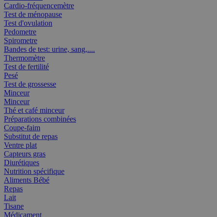
Cardio-fréquencemètre
Test de ménopause
Test d'ovulation
Pedometre
Spirometre
Bandes de test: urine, sang,....
Thermomètre
Test de fertilité
Pesé
Test de grossesse
Minceur
Minceur
Thé et café minceur
Préparations combinées
Coupe-faim
Substitut de repas
Ventre plat
Capteurs gras
Diurétiques
Nutrition spécifique
Aliments Bébé
Repas
Lait
Tisane
Médicament