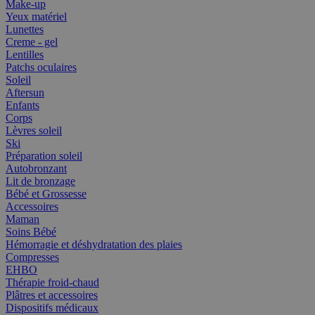
Make-up
Yeux matériel
Lunettes
Creme - gel
Lentilles
Patchs oculaires
Soleil
Aftersun
Enfants
Corps
Lèvres soleil
Ski
Préparation soleil
Autobronzant
Lit de bronzage
Bébé et Grossesse
Accessoires
Maman
Soins Bébé
Hémorragie et déshydratation des plaies
Compresses
EHBO
Thérapie froid-chaud
Plâtres et accessoires
Dispositifs médicaux