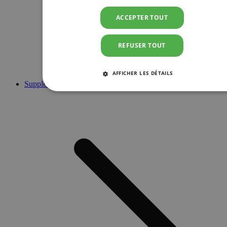
ACCEPTER TOUT
REFUSER TOUT
AFFICHER LES DÉTAILS
Suppléments
STRICTEMENT NÉCESSAIRES
PERFORMANCE
CIBLAGE
FONCTIONNALITÉ
Strictement nécessaires
Performance
Ciblage
Fonctionnalité
Les cookies strictement nécessaires habilitent des