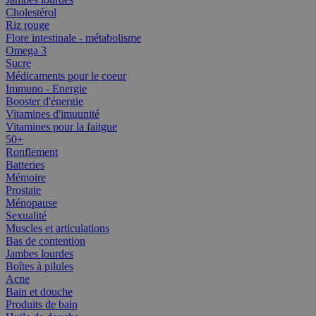
Cholestérol
Riz rouge
Flore intestinale - métabolisme
Omega 3
Sucre
Médicaments pour le coeur
Immuno - Energie
Booster d'énergie
Vitamines d'imuunité
Vitamines pour la faitgue
50+
Ronflement
Batteries
Mémoire
Prostate
Ménopause
Sexualité
Muscles et articulations
Bas de contention
Jambes lourdes
Boîtes à pilules
Acne
Bain et douche
Produits de bain