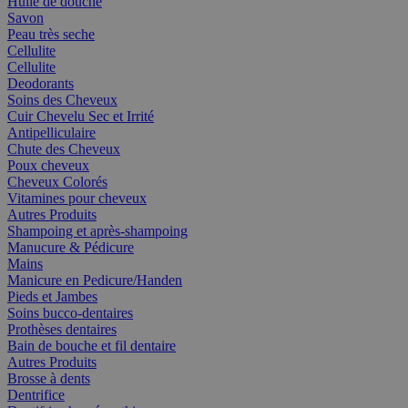
Huile de douche
Savon
Peau très seche
Cellulite
Cellulite
Deodorants
Soins des Cheveux
Cuir Chevelu Sec et Irrité
Antipelliculaire
Chute des Cheveux
Poux cheveux
Cheveux Colorés
Vitamines pour cheveux
Autres Produits
Shampoing et après-shampoing
Manucure & Pédicure
Mains
Manicure en Pedicure/Handen
Pieds et Jambes
Soins bucco-dentaires
Prothèses dentaires
Bain de bouche et fil dentaire
Autres Produits
Brosse à dents
Dentrifice