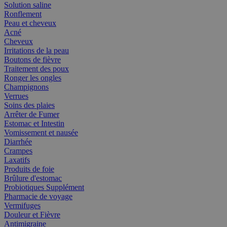
Solution saline
Ronflement
Peau et cheveux
Acné
Cheveux
Irritations de la peau
Boutons de fièvre
Traitement des poux
Ronger les ongles
Champignons
Verrues
Soins des plaies
Arrêter de Fumer
Estomac et Intestin
Vomissement et nausée
Diarrhée
Crampes
Laxatifs
Produits de foie
Brûlure d'estomac
Probiotiques Supplément
Pharmacie de voyage
Vermifuges
Douleur et Fièvre
Antimigraine