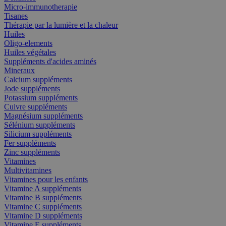
Micro-immunotherapie
Tisanes
Thérapie par la lumière et la chaleur
Huiles
Oligo-elements
Huiles végétales
Suppléments d'acides aminés
Mineraux
Calcium suppléments
Jode suppléments
Potassium suppléments
Cuivre suppléments
Magnésium suppléments
Sélénium suppléments
Silicium suppléments
Fer suppléments
Zinc suppléments
Vitamines
Multivitamines
Vitamines pour les enfants
Vitamine A suppléments
Vitamine B suppléments
Vitamine C suppléments
Vitamine D suppléments
Vitamine E suppléments