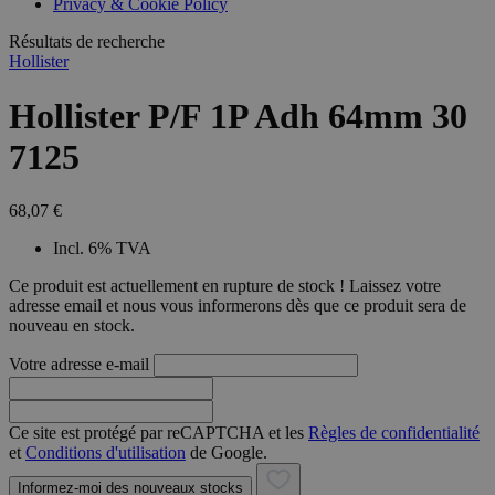
Privacy & Cookie Policy
combineren to
veel versc
gebruikerssess
Microsoft
analytische
Résultats de recherche
waardoor 
doeleinden.
kunnen w
Hollister
gevolgd.
Hollister P/F 1P Adh 64mm 30
7125
68,07 €
Incl. 6% TVA
Ce produit est actuellement en rupture de stock ! Laissez votre
adresse email et nous vous informerons dès que ce produit sera de
nouveau en stock.
Votre adresse e-mail
Ce site est protégé par reCAPTCHA et les
Règles de confidentialité
et
Conditions d'utilisation
de Google.
Informez-moi des nouveaux stocks