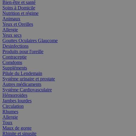
Bien-être et santé
Soins à Domicile
Nutrition et régime
Animaux
Yeux et Oreilles
Allergie
Yeux secs
Gouttes Oculaires Glaucome
Desinfections
Produits pour l'oreille
Contraceptie
Comdoms
Suppléments
Pilule du Lendemain
Système urinaire et prostate
Autres médicaments
Système Cardiovasculaire
Hémorroïdes
Jambes lourdes
Circulation
Rhumes
Allergie
Toux
Maux de gorge
Rhinite et sinusite