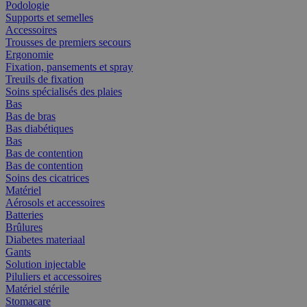
Podologie
Supports et semelles
Accessoires
Trousses de premiers secours
Ergonomie
Fixation, pansements et spray
Treuils de fixation
Soins spécialisés des plaies
Bas
Bas de bras
Bas diabétiques
Bas
Bas de contention
Bas de contention
Soins des cicatrices
Matériel
Aérosols et accessoires
Batteries
Brûlures
Diabetes materiaal
Gants
Solution injectable
Piluliers et accessoires
Matériel stérile
Stomacare