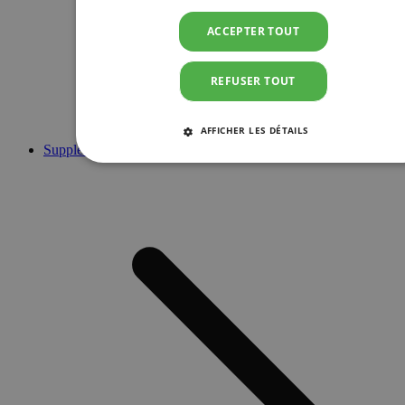
ACCEPTER TOUT
REFUSER TOUT
AFFICHER LES DÉTAILS
Suppléments
STRICTEMENT NÉCESSAIRES
PERFORMANCE
CIBLAGE
FONCTIONNALITÉ
Strictement nécessaires
Performance
Ciblage
Fonctionnalité
Les cookies strictement nécessaires habilitent des