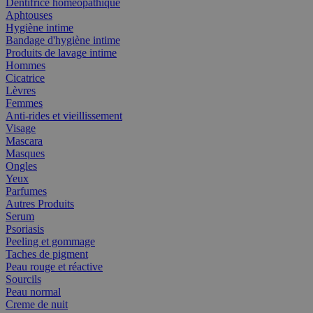
Dentifrice homéopathique
Aphtouses
Hygiène intime
Bandage d'hygiène intime
Produits de lavage intime
Hommes
Cicatrice
Lèvres
Femmes
Anti-rides et vieillissement
Visage
Mascara
Masques
Ongles
Yeux
Parfumes
Autres Produits
Serum
Psoriasis
Peeling et gommage
Taches de pigment
Peau rouge et réactive
Sourcils
Peau normal
Creme de nuit