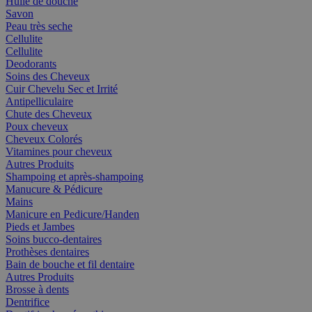
Huile de douche
Savon
Peau très seche
Cellulite
Cellulite
Deodorants
Soins des Cheveux
Cuir Chevelu Sec et Irrité
Antipelliculaire
Chute des Cheveux
Poux cheveux
Cheveux Colorés
Vitamines pour cheveux
Autres Produits
Shampoing et après-shampoing
Manucure & Pédicure
Mains
Manicure en Pedicure/Handen
Pieds et Jambes
Soins bucco-dentaires
Prothèses dentaires
Bain de bouche et fil dentaire
Autres Produits
Brosse à dents
Dentrifice