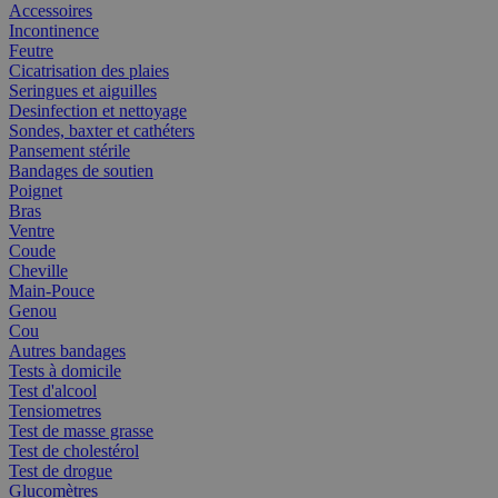
Accessoires
Incontinence
Feutre
Cicatrisation des plaies
Seringues et aiguilles
Desinfection et nettoyage
Sondes, baxter et cathéters
Pansement stérile
Bandages de soutien
Poignet
Bras
Ventre
Coude
Cheville
Main-Pouce
Genou
Cou
Autres bandages
Tests à domicile
Test d'alcool
Tensiometres
Test de masse grasse
Test de cholestérol
Test de drogue
Glucomètres