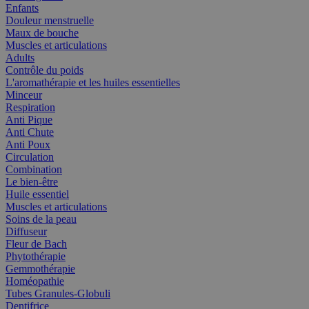
Enfants
Douleur menstruelle
Maux de bouche
Muscles et articulations
Adults
Contrôle du poids
L'aromathérapie et les huiles essentielles
Minceur
Respiration
Anti Pique
Anti Chute
Anti Poux
Circulation
Combination
Le bien-être
Huile essentiel
Muscles et articulations
Soins de la peau
Diffuseur
Fleur de Bach
Phytothérapie
Gemmothérapie
Homéopathie
Tubes Granules-Globuli
Dentifrice