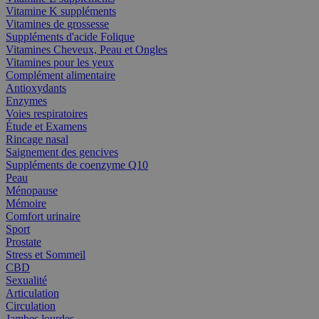
Vitamine K suppléments
Vitamines de grossesse
Suppléments d'acide Folique
Vitamines Cheveux, Peau et Ongles
Vitamines pour les yeux
Complément alimentaire
Antioxydants
Enzymes
Voies respiratoires
Étude et Examens
Rincage nasal
Saignement des gencives
Suppléments de coenzyme Q10
Peau
Ménopause
Mémoire
Comfort urinaire
Sport
Prostate
Stress et Sommeil
CBD
Sexualité
Articulation
Circulation
Jambes lourdes