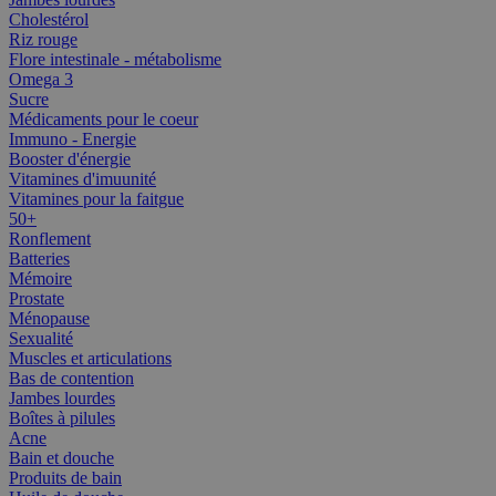
Cholestérol
Riz rouge
Flore intestinale - métabolisme
Omega 3
Sucre
Médicaments pour le coeur
Immuno - Energie
Booster d'énergie
Vitamines d'imuunité
Vitamines pour la faitgue
50+
Ronflement
Batteries
Mémoire
Prostate
Ménopause
Sexualité
Muscles et articulations
Bas de contention
Jambes lourdes
Boîtes à pilules
Acne
Bain et douche
Produits de bain