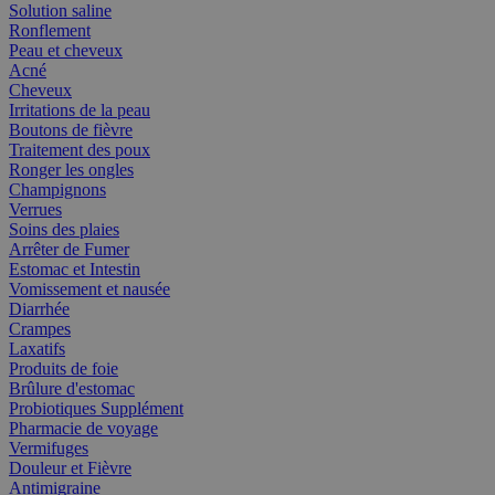
Solution saline
Ronflement
Peau et cheveux
Acné
Cheveux
Irritations de la peau
Boutons de fièvre
Traitement des poux
Ronger les ongles
Champignons
Verrues
Soins des plaies
Arrêter de Fumer
Estomac et Intestin
Vomissement et nausée
Diarrhée
Crampes
Laxatifs
Produits de foie
Brûlure d'estomac
Probiotiques Supplément
Pharmacie de voyage
Vermifuges
Douleur et Fièvre
Antimigraine