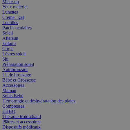
Make-up
Yeux matériel
Lunettes
Creme - gel
Lentilles
Patchs oculaires
Soleil
Aftersun
Enfants
Corps
Lèvres soleil
Ski
Préparation soleil
Autobronzant
Lit de bronzage
Bébé et Grossesse
Accessoires
Maman
Soins Bébé
Hémorragie et déshydratation des plaies
Compresses
EHBO
Thérapie froid-chaud
Plâtres et accessoires
Dispositifs médicaux