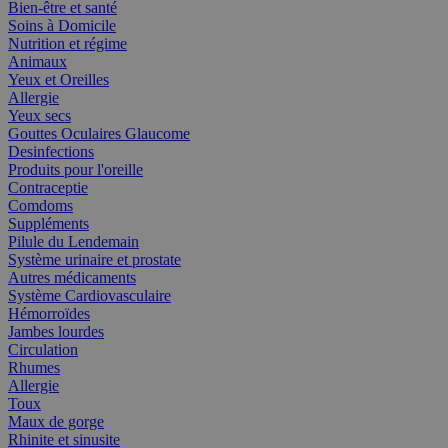
Bien-être et santé
Soins à Domicile
Nutrition et régime
Animaux
Yeux et Oreilles
Allergie
Yeux secs
Gouttes Oculaires Glaucome
Desinfections
Produits pour l'oreille
Contraceptie
Comdoms
Suppléments
Pilule du Lendemain
Système urinaire et prostate
Autres médicaments
Système Cardiovasculaire
Hémorroïdes
Jambes lourdes
Circulation
Rhumes
Allergie
Toux
Maux de gorge
Rhinite et sinusite