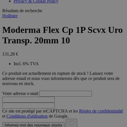
Privacy & Cookie Policy
combineren to
veel versc
gebruikerssess
Microsoft
analytische
Résultats de recherche
waardoor 
doeleinden.
kunnen w
Hollister
gevolgd.
Moderma Flex Cp 1P Scvx Uro
Transp. 20mm 10
131,28 €
Incl. 6% TVA
Ce produit est actuellement en rupture de stock ! Laissez votre
adresse email et nous vous informerons dès que ce produit sera de
nouveau en stock.
Votre adresse e-mail
Ce site est protégé par reCAPTCHA et les
Règles de confidentialité
et
Conditions d'utilisation
de Google.
Informez-moi des nouveaux stocks