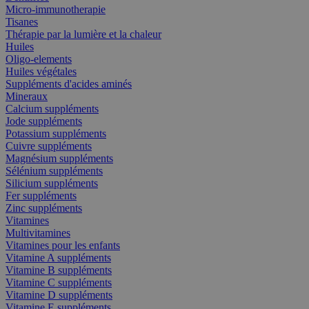
Micro-immunotherapie
Tisanes
Thérapie par la lumière et la chaleur
Huiles
Oligo-elements
Huiles végétales
Suppléments d'acides aminés
Mineraux
Calcium suppléments
Jode suppléments
Potassium suppléments
Cuivre suppléments
Magnésium suppléments
Sélénium suppléments
Silicium suppléments
Fer suppléments
Zinc suppléments
Vitamines
Multivitamines
Vitamines pour les enfants
Vitamine A suppléments
Vitamine B suppléments
Vitamine C suppléments
Vitamine D suppléments
Vitamine E suppléments