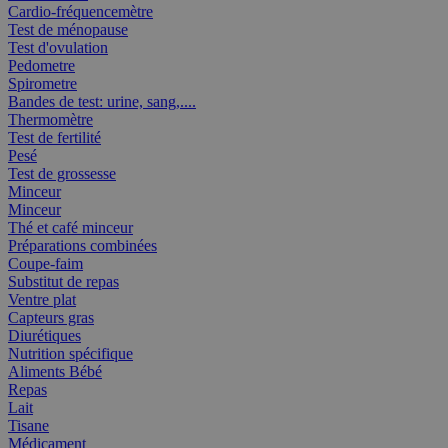
Cardio-fréquencemètre
Test de ménopause
Test d'ovulation
Pedometre
Spirometre
Bandes de test: urine, sang,....
Thermomètre
Test de fertilité
Pesé
Test de grossesse
Minceur
Minceur
Thé et café minceur
Préparations combinées
Coupe-faim
Substitut de repas
Ventre plat
Capteurs gras
Diurétiques
Nutrition spécifique
Aliments Bébé
Repas
Lait
Tisane
Médicament