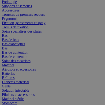
Podologie
Supports et semelles
Accessoires
Trousses de premiers secours
Ergonomie
Fixation, pansements et spray
Treuils de fixation
Soins spécialisés des plaies
Bas
Bas de bras
Bas diabétiques
Bas
Bas de contention
Bas de contention
Soins des cicatrices
Matériel
Aérosols et accessoires
Batteries
Brûlures
Diabetes materiaal
Gants
Solution injectable
Piluliers et accessoires
Matériel stérile
Stomacare