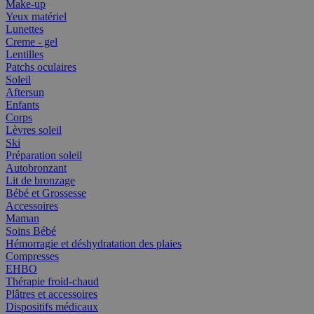
Make-up
Yeux matériel
Lunettes
Creme - gel
Lentilles
Patchs oculaires
Soleil
Aftersun
Enfants
Corps
Lèvres soleil
Ski
Préparation soleil
Autobronzant
Lit de bronzage
Bébé et Grossesse
Accessoires
Maman
Soins Bébé
Hémorragie et déshydratation des plaies
Compresses
EHBO
Thérapie froid-chaud
Plâtres et accessoires
Dispositifs médicaux