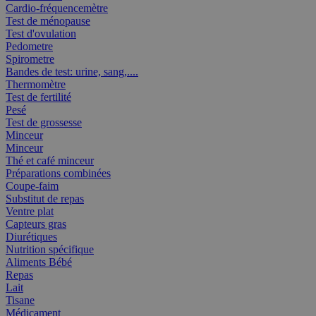
Cardio-fréquencemètre
Test de ménopause
Test d'ovulation
Pedometre
Spirometre
Bandes de test: urine, sang,....
Thermomètre
Test de fertilité
Pesé
Test de grossesse
Minceur
Minceur
Thé et café minceur
Préparations combinées
Coupe-faim
Substitut de repas
Ventre plat
Capteurs gras
Diurétiques
Nutrition spécifique
Aliments Bébé
Repas
Lait
Tisane
Médicament