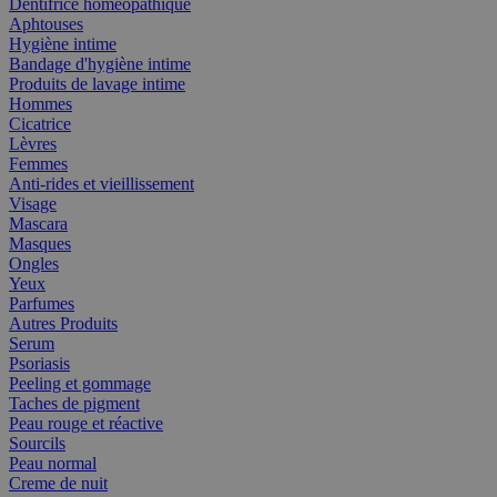
Dentifrice homéopathique
Aphtouses
Hygiène intime
Bandage d'hygiène intime
Produits de lavage intime
Hommes
Cicatrice
Lèvres
Femmes
Anti-rides et vieillissement
Visage
Mascara
Masques
Ongles
Yeux
Parfumes
Autres Produits
Serum
Psoriasis
Peeling et gommage
Taches de pigment
Peau rouge et réactive
Sourcils
Peau normal
Creme de nuit