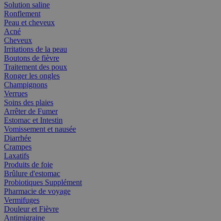
Solution saline
Ronflement
Peau et cheveux
Acné
Cheveux
Irritations de la peau
Boutons de fièvre
Traitement des poux
Ronger les ongles
Champignons
Verrues
Soins des plaies
Arrêter de Fumer
Estomac et Intestin
Vomissement et nausée
Diarrhée
Crampes
Laxatifs
Produits de foie
Brûlure d'estomac
Probiotiques Supplément
Pharmacie de voyage
Vermifuges
Douleur et Fièvre
Antimigraine