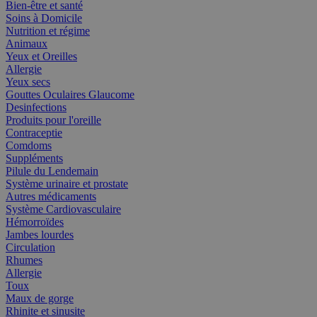
Bien-être et santé
Soins à Domicile
Nutrition et régime
Animaux
Yeux et Oreilles
Allergie
Yeux secs
Gouttes Oculaires Glaucome
Desinfections
Produits pour l'oreille
Contraceptie
Comdoms
Suppléments
Pilule du Lendemain
Système urinaire et prostate
Autres médicaments
Système Cardiovasculaire
Hémorroïdes
Jambes lourdes
Circulation
Rhumes
Allergie
Toux
Maux de gorge
Rhinite et sinusite