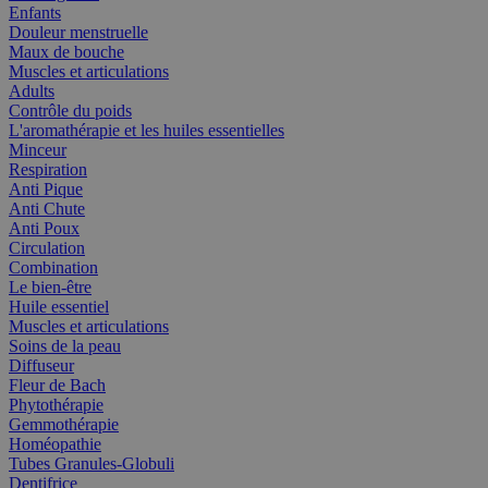
Enfants
Douleur menstruelle
Maux de bouche
Muscles et articulations
Adults
Contrôle du poids
L'aromathérapie et les huiles essentielles
Minceur
Respiration
Anti Pique
Anti Chute
Anti Poux
Circulation
Combination
Le bien-être
Huile essentiel
Muscles et articulations
Soins de la peau
Diffuseur
Fleur de Bach
Phytothérapie
Gemmothérapie
Homéopathie
Tubes Granules-Globuli
Dentifrice