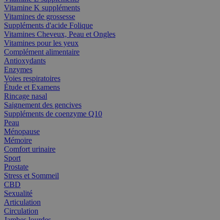
Vitamine K suppléments
Vitamines de grossesse
Suppléments d'acide Folique
Vitamines Cheveux, Peau et Ongles
Vitamines pour les yeux
Complément alimentaire
Antioxydants
Enzymes
Voies respiratoires
Étude et Examens
Rincage nasal
Saignement des gencives
Suppléments de coenzyme Q10
Peau
Ménopause
Mémoire
Comfort urinaire
Sport
Prostate
Stress et Sommeil
CBD
Sexualité
Articulation
Circulation
Jambes lourdes