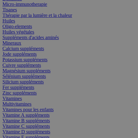
Micro-immunotherapie
Tisanes
Thérapie par la lumière et la chaleur
Huiles
Oligo-elements
Huiles végétales
Suppléments d'acides aminés
Mineraux
Calcium suppléments
Jode suppléments
Potassium suppléments
Cuivre suppléments
Magnésium suppléments
Sélénium suppléments
Silicium suppléments
Fer suppléments
Zinc suppléments
Vitamines
Multivitamines
Vitamines pour les enfants
Vitamine A suppléments
Vitamine B suppléments
Vitamine C suppléments
Vitamine D suppléments
Vitamine E suppléments