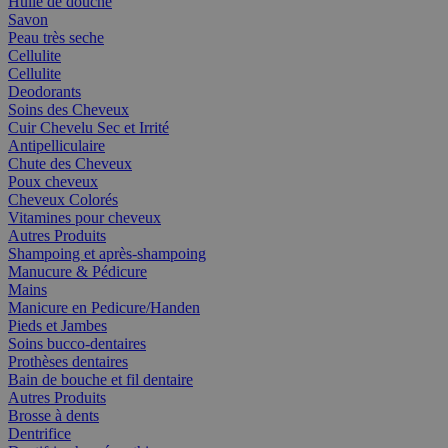
Huile de douche
Savon
Peau très seche
Cellulite
Cellulite
Deodorants
Soins des Cheveux
Cuir Chevelu Sec et Irrité
Antipelliculaire
Chute des Cheveux
Poux cheveux
Cheveux Colorés
Vitamines pour cheveux
Autres Produits
Shampoing et après-shampoing
Manucure & Pédicure
Mains
Manicure en Pedicure/Handen
Pieds et Jambes
Soins bucco-dentaires
Prothèses dentaires
Bain de bouche et fil dentaire
Autres Produits
Brosse à dents
Dentrifice