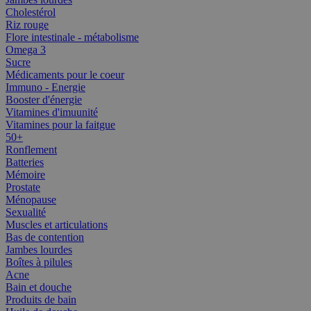
Cholestérol
Riz rouge
Flore intestinale - métabolisme
Omega 3
Sucre
Médicaments pour le coeur
Immuno - Energie
Booster d'énergie
Vitamines d'imuunité
Vitamines pour la faitgue
50+
Ronflement
Batteries
Mémoire
Prostate
Ménopause
Sexualité
Muscles et articulations
Bas de contention
Jambes lourdes
Boîtes à pilules
Acne
Bain et douche
Produits de bain