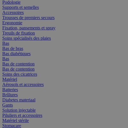
Podologie
Supports et semelles
Accessoires
Trousses de premiers secours
Ergonomie
Fixation, pansements et spray
Treuils de fixation
Soins spécialisés des plaies
Bas
Bas de bras
Bas diabétiques
Bas
Bas de contention
Bas de contention
Soins des cicatrices
Matériel
Aérosols et accessoires
Batteries
Brûlures
Diabetes materiaal
Gants
Solution injectable
Piluliers et accessoires
Matériel stérile
Stomacare