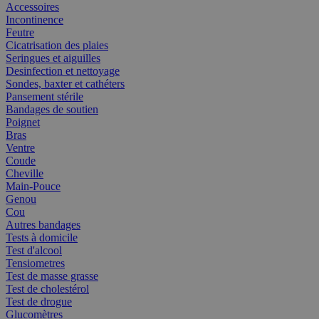
Accessoires
Incontinence
Feutre
Cicatrisation des plaies
Seringues et aiguilles
Desinfection et nettoyage
Sondes, baxter et cathéters
Pansement stérile
Bandages de soutien
Poignet
Bras
Ventre
Coude
Cheville
Main-Pouce
Genou
Cou
Autres bandages
Tests à domicile
Test d'alcool
Tensiometres
Test de masse grasse
Test de cholestérol
Test de drogue
Glucomètres