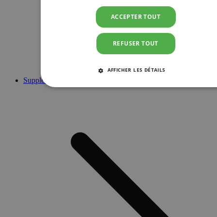
ACCEPTER TOUT
REFUSER TOUT
AFFICHER LES DÉTAILS
Suppléments
STRICTEMENT NÉCESSAIRES
PERFORMANCE
CIBLAGE
FONCTIONNALITÉ
Strictement nécessaires
Performance
Ciblage
Fonctionnalité
Les cookies strictement nécessaires habilitent des