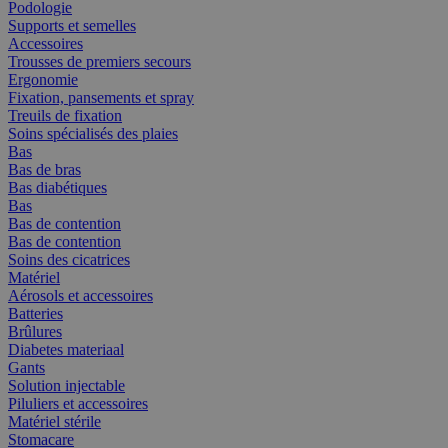
Podologie
Supports et semelles
Accessoires
Trousses de premiers secours
Ergonomie
Fixation, pansements et spray
Treuils de fixation
Soins spécialisés des plaies
Bas
Bas de bras
Bas diabétiques
Bas
Bas de contention
Bas de contention
Soins des cicatrices
Matériel
Aérosols et accessoires
Batteries
Brûlures
Diabetes materiaal
Gants
Solution injectable
Piluliers et accessoires
Matériel stérile
Stomacare