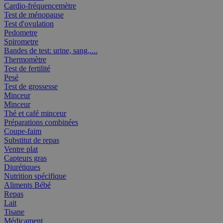
Cardio-fréquencemètre
Test de ménopause
Test d'ovulation
Pedometre
Spirometre
Bandes de test: urine, sang,....
Thermomètre
Test de fertilité
Pesé
Test de grossesse
Minceur
Minceur
Thé et café minceur
Préparations combinées
Coupe-faim
Substitut de repas
Ventre plat
Capteurs gras
Diurétiques
Nutrition spécifique
Aliments Bébé
Repas
Lait
Tisane
Médicament