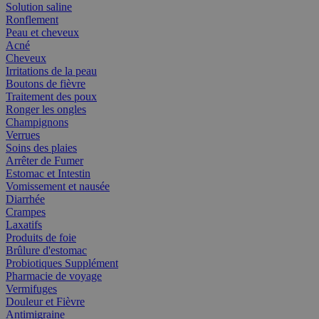
Solution saline
Ronflement
Peau et cheveux
Acné
Cheveux
Irritations de la peau
Boutons de fièvre
Traitement des poux
Ronger les ongles
Champignons
Verrues
Soins des plaies
Arrêter de Fumer
Estomac et Intestin
Vomissement et nausée
Diarrhée
Crampes
Laxatifs
Produits de foie
Brûlure d'estomac
Probiotiques Supplément
Pharmacie de voyage
Vermifuges
Douleur et Fièvre
Antimigraine