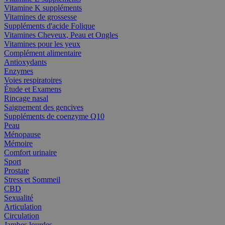
Vitamine K suppléments
Vitamines de grossesse
Suppléments d'acide Folique
Vitamines Cheveux, Peau et Ongles
Vitamines pour les yeux
Complément alimentaire
Antioxydants
Enzymes
Voies respiratoires
Étude et Examens
Rincage nasal
Saignement des gencives
Suppléments de coenzyme Q10
Peau
Ménopause
Mémoire
Comfort urinaire
Sport
Prostate
Stress et Sommeil
CBD
Sexualité
Articulation
Circulation
Jambes lourdes