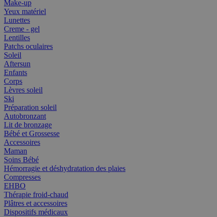
Make-up
Yeux matériel
Lunettes
Creme - gel
Lentilles
Patchs oculaires
Soleil
Aftersun
Enfants
Corps
Lèvres soleil
Ski
Préparation soleil
Autobronzant
Lit de bronzage
Bébé et Grossesse
Accessoires
Maman
Soins Bébé
Hémorragie et déshydratation des plaies
Compresses
EHBO
Thérapie froid-chaud
Plâtres et accessoires
Dispositifs médicaux