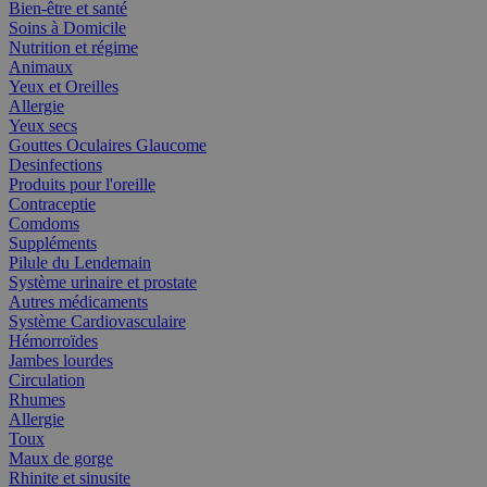
Bien-être et santé
Soins à Domicile
Nutrition et régime
Animaux
Yeux et Oreilles
Allergie
Yeux secs
Gouttes Oculaires Glaucome
Desinfections
Produits pour l'oreille
Contraceptie
Comdoms
Suppléments
Pilule du Lendemain
Système urinaire et prostate
Autres médicaments
Système Cardiovasculaire
Hémorroïdes
Jambes lourdes
Circulation
Rhumes
Allergie
Toux
Maux de gorge
Rhinite et sinusite