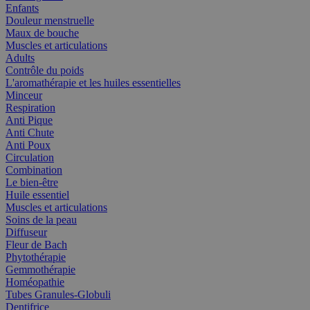
Enfants
Douleur menstruelle
Maux de bouche
Muscles et articulations
Adults
Contrôle du poids
L'aromathérapie et les huiles essentielles
Minceur
Respiration
Anti Pique
Anti Chute
Anti Poux
Circulation
Combination
Le bien-être
Huile essentiel
Muscles et articulations
Soins de la peau
Diffuseur
Fleur de Bach
Phytothérapie
Gemmothérapie
Homéopathie
Tubes Granules-Globuli
Dentifrice