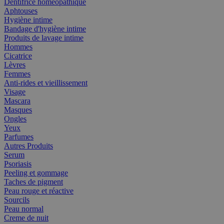
Dentifrice homéopathique
Aphtouses
Hygiène intime
Bandage d'hygiène intime
Produits de lavage intime
Hommes
Cicatrice
Lèvres
Femmes
Anti-rides et vieillissement
Visage
Mascara
Masques
Ongles
Yeux
Parfumes
Autres Produits
Serum
Psoriasis
Peeling et gommage
Taches de pigment
Peau rouge et réactive
Sourcils
Peau normal
Creme de nuit