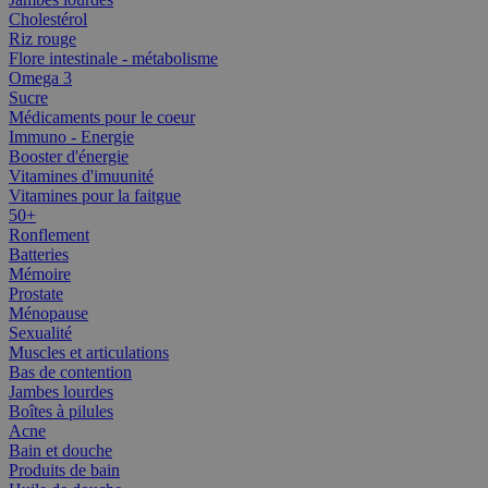
Cholestérol
Riz rouge
Flore intestinale - métabolisme
Omega 3
Sucre
Médicaments pour le coeur
Immuno - Energie
Booster d'énergie
Vitamines d'imuunité
Vitamines pour la faitgue
50+
Ronflement
Batteries
Mémoire
Prostate
Ménopause
Sexualité
Muscles et articulations
Bas de contention
Jambes lourdes
Boîtes à pilules
Acne
Bain et douche
Produits de bain