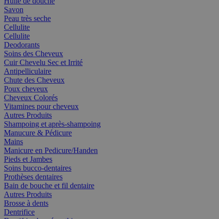
Huile de douche
Savon
Peau très seche
Cellulite
Cellulite
Deodorants
Soins des Cheveux
Cuir Chevelu Sec et Irrité
Antipelliculaire
Chute des Cheveux
Poux cheveux
Cheveux Colorés
Vitamines pour cheveux
Autres Produits
Shampoing et après-shampoing
Manucure & Pédicure
Mains
Manicure en Pedicure/Handen
Pieds et Jambes
Soins bucco-dentaires
Prothèses dentaires
Bain de bouche et fil dentaire
Autres Produits
Brosse à dents
Dentrifice