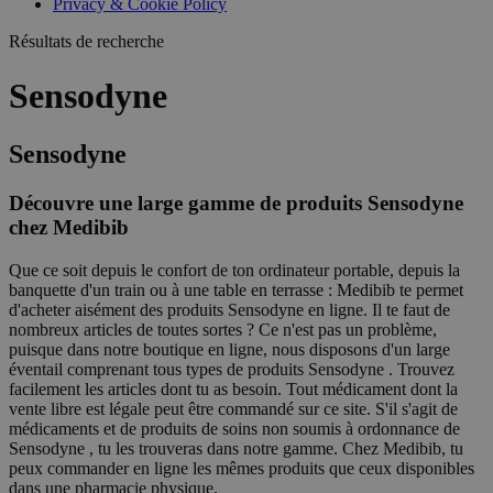
Privacy & Cookie Policy
combineren to
veel versc
gebruikerssess
Microsoft
analytische
Résultats de recherche
waardoor 
doeleinden.
kunnen w
gevolgd.
Sensodyne
Sensodyne
Découvre une large gamme de produits Sensodyne
chez Medibib
Que ce soit depuis le confort de ton ordinateur portable, depuis la
banquette d'un train ou à une table en terrasse : Medibib te permet
d'acheter aisément des produits Sensodyne en ligne. Il te faut de
nombreux articles de toutes sortes ? Ce n'est pas un problème,
puisque dans notre boutique en ligne, nous disposons d'un large
éventail comprenant tous types de produits Sensodyne . Trouvez
facilement les articles dont tu as besoin. Tout médicament dont la
vente libre est légale peut être commandé sur ce site. S'il s'agit de
médicaments et de produits de soins non soumis à ordonnance de
Sensodyne , tu les trouveras dans notre gamme. Chez Medibib, tu
peux commander en ligne les mêmes produits que ceux disponibles
dans une pharmacie physique.