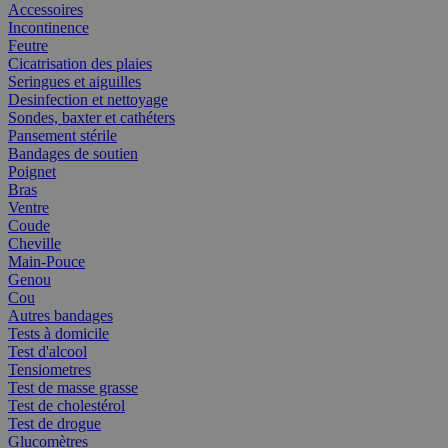
Accessoires
Incontinence
Feutre
Cicatrisation des plaies
Seringues et aiguilles
Desinfection et nettoyage
Sondes, baxter et cathéters
Pansement stérile
Bandages de soutien
Poignet
Bras
Ventre
Coude
Cheville
Main-Pouce
Genou
Cou
Autres bandages
Tests à domicile
Test d'alcool
Tensiometres
Test de masse grasse
Test de cholestérol
Test de drogue
Glucomètres