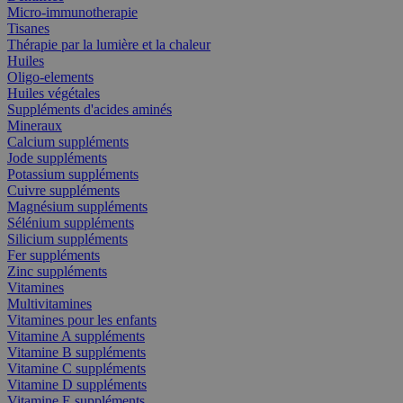
Micro-immunotherapie
Tisanes
Thérapie par la lumière et la chaleur
Huiles
Oligo-elements
Huiles végétales
Suppléments d'acides aminés
Mineraux
Calcium suppléments
Jode suppléments
Potassium suppléments
Cuivre suppléments
Magnésium suppléments
Sélénium suppléments
Silicium suppléments
Fer suppléments
Zinc suppléments
Vitamines
Multivitamines
Vitamines pour les enfants
Vitamine A suppléments
Vitamine B suppléments
Vitamine C suppléments
Vitamine D suppléments
Vitamine E suppléments