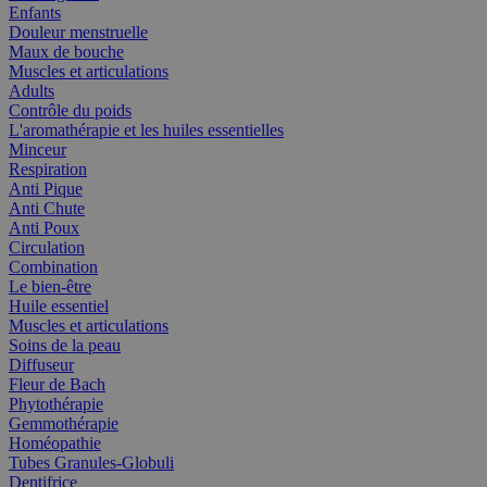
Enfants
Douleur menstruelle
Maux de bouche
Muscles et articulations
Adults
Contrôle du poids
L'aromathérapie et les huiles essentielles
Minceur
Respiration
Anti Pique
Anti Chute
Anti Poux
Circulation
Combination
Le bien-être
Huile essentiel
Muscles et articulations
Soins de la peau
Diffuseur
Fleur de Bach
Phytothérapie
Gemmothérapie
Homéopathie
Tubes Granules-Globuli
Dentifrice