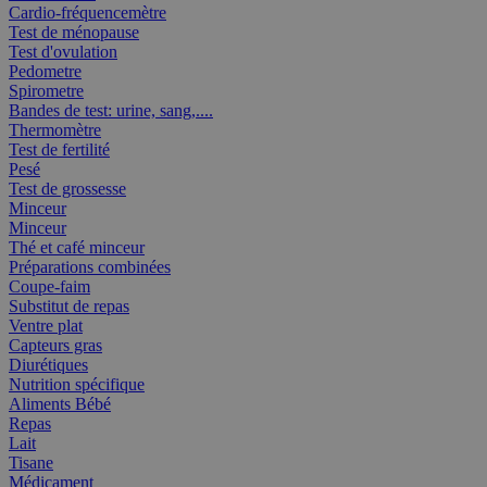
Cardio-fréquencemètre
Test de ménopause
Test d'ovulation
Pedometre
Spirometre
Bandes de test: urine, sang,....
Thermomètre
Test de fertilité
Pesé
Test de grossesse
Minceur
Minceur
Thé et café minceur
Préparations combinées
Coupe-faim
Substitut de repas
Ventre plat
Capteurs gras
Diurétiques
Nutrition spécifique
Aliments Bébé
Repas
Lait
Tisane
Médicament