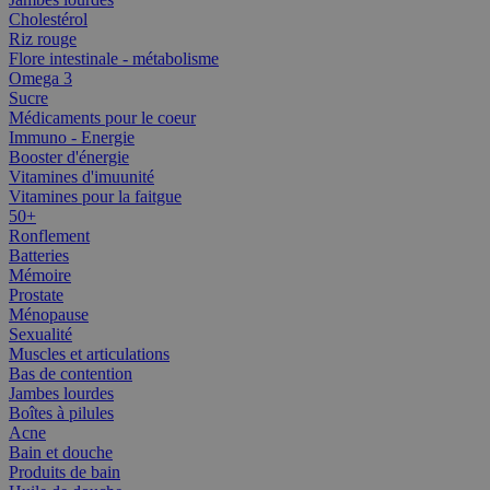
Cholestérol
Riz rouge
Flore intestinale - métabolisme
Omega 3
Sucre
Médicaments pour le coeur
Immuno - Energie
Booster d'énergie
Vitamines d'imuunité
Vitamines pour la faitgue
50+
Ronflement
Batteries
Mémoire
Prostate
Ménopause
Sexualité
Muscles et articulations
Bas de contention
Jambes lourdes
Boîtes à pilules
Acne
Bain et douche
Produits de bain