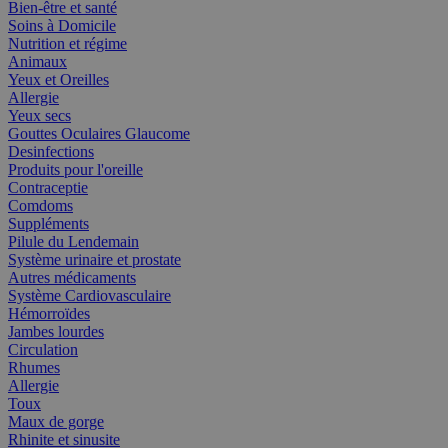
Bien-être et santé
Soins à Domicile
Nutrition et régime
Animaux
Yeux et Oreilles
Allergie
Yeux secs
Gouttes Oculaires Glaucome
Desinfections
Produits pour l'oreille
Contraceptie
Comdoms
Suppléments
Pilule du Lendemain
Système urinaire et prostate
Autres médicaments
Système Cardiovasculaire
Hémorroïdes
Jambes lourdes
Circulation
Rhumes
Allergie
Toux
Maux de gorge
Rhinite et sinusite