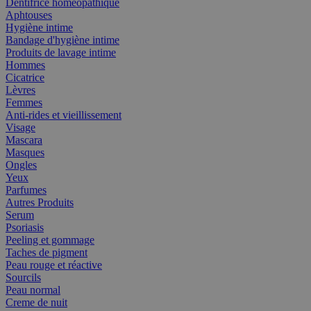
Dentifrice homéopathique
Aphtouses
Hygiène intime
Bandage d'hygiène intime
Produits de lavage intime
Hommes
Cicatrice
Lèvres
Femmes
Anti-rides et vieillissement
Visage
Mascara
Masques
Ongles
Yeux
Parfumes
Autres Produits
Serum
Psoriasis
Peeling et gommage
Taches de pigment
Peau rouge et réactive
Sourcils
Peau normal
Creme de nuit