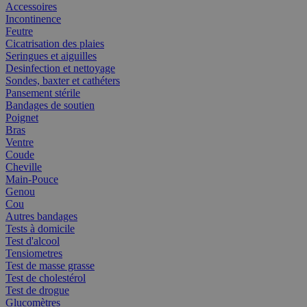
Accessoires
Incontinence
Feutre
Cicatrisation des plaies
Seringues et aiguilles
Desinfection et nettoyage
Sondes, baxter et cathéters
Pansement stérile
Bandages de soutien
Poignet
Bras
Ventre
Coude
Cheville
Main-Pouce
Genou
Cou
Autres bandages
Tests à domicile
Test d'alcool
Tensiometres
Test de masse grasse
Test de cholestérol
Test de drogue
Glucomètres