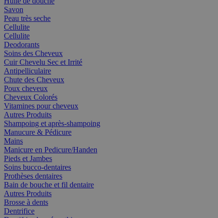
Huile de douche
Savon
Peau très seche
Cellulite
Cellulite
Deodorants
Soins des Cheveux
Cuir Chevelu Sec et Irrité
Antipelliculaire
Chute des Cheveux
Poux cheveux
Cheveux Colorés
Vitamines pour cheveux
Autres Produits
Shampoing et après-shampoing
Manucure & Pédicure
Mains
Manicure en Pedicure/Handen
Pieds et Jambes
Soins bucco-dentaires
Prothèses dentaires
Bain de bouche et fil dentaire
Autres Produits
Brosse à dents
Dentrifice