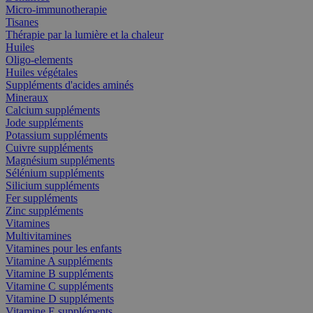
Micro-immunotherapie
Tisanes
Thérapie par la lumière et la chaleur
Huiles
Oligo-elements
Huiles végétales
Suppléments d'acides aminés
Mineraux
Calcium suppléments
Jode suppléments
Potassium suppléments
Cuivre suppléments
Magnésium suppléments
Sélénium suppléments
Silicium suppléments
Fer suppléments
Zinc suppléments
Vitamines
Multivitamines
Vitamines pour les enfants
Vitamine A suppléments
Vitamine B suppléments
Vitamine C suppléments
Vitamine D suppléments
Vitamine E suppléments