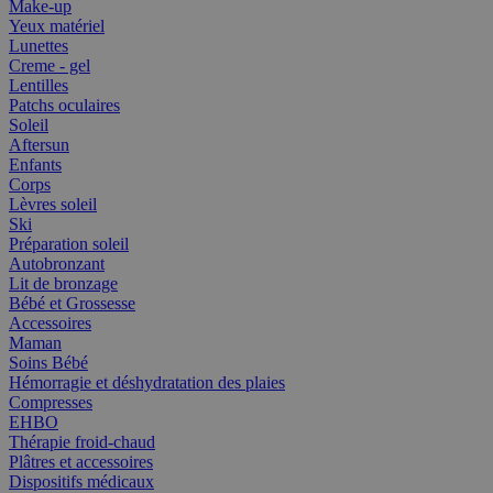
Make-up
Yeux matériel
Lunettes
Creme - gel
Lentilles
Patchs oculaires
Soleil
Aftersun
Enfants
Corps
Lèvres soleil
Ski
Préparation soleil
Autobronzant
Lit de bronzage
Bébé et Grossesse
Accessoires
Maman
Soins Bébé
Hémorragie et déshydratation des plaies
Compresses
EHBO
Thérapie froid-chaud
Plâtres et accessoires
Dispositifs médicaux