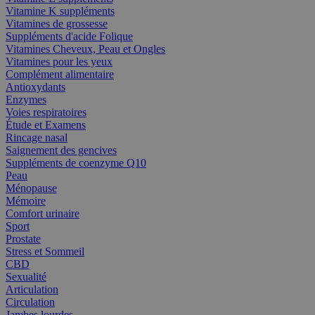
Vitamine K suppléments
Vitamines de grossesse
Suppléments d'acide Folique
Vitamines Cheveux, Peau et Ongles
Vitamines pour les yeux
Complément alimentaire
Antioxydants
Enzymes
Voies respiratoires
Étude et Examens
Rincage nasal
Saignement des gencives
Suppléments de coenzyme Q10
Peau
Ménopause
Mémoire
Comfort urinaire
Sport
Prostate
Stress et Sommeil
CBD
Sexualité
Articulation
Circulation
Jambes lourdes