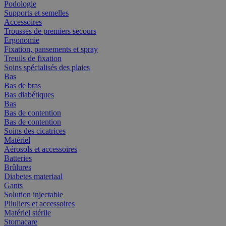
Podologie
Supports et semelles
Accessoires
Trousses de premiers secours
Ergonomie
Fixation, pansements et spray
Treuils de fixation
Soins spécialisés des plaies
Bas
Bas de bras
Bas diabétiques
Bas
Bas de contention
Bas de contention
Soins des cicatrices
Matériel
Aérosols et accessoires
Batteries
Brûlures
Diabetes materiaal
Gants
Solution injectable
Piluliers et accessoires
Matériel stérile
Stomacare