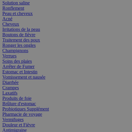
Solution saline
Ronflement
Peau et cheveux
Acné
Cheveux
Irritations de la peau
Boutons de fièvre
Traitement des poux
Ronger les ongles
Champignons
Verrues
Soins des plaies
Arrêter de Fumer
Estomac et Intestin
Vomissement et nausée
Diarrhée
Crampes
Laxatifs
Produits de foie
Brûlure d'estomac
Probiotiques Supplément
Pharmacie de voyage
Vermifuges
Douleur et Fièvre
Antimigraine