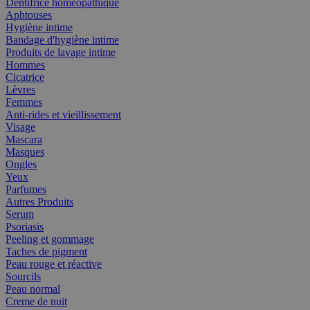
Dentifrice homéopathique
Aphtouses
Hygiène intime
Bandage d'hygiène intime
Produits de lavage intime
Hommes
Cicatrice
Lèvres
Femmes
Anti-rides et vieillissement
Visage
Mascara
Masques
Ongles
Yeux
Parfumes
Autres Produits
Serum
Psoriasis
Peeling et gommage
Taches de pigment
Peau rouge et réactive
Sourcils
Peau normal
Creme de nuit