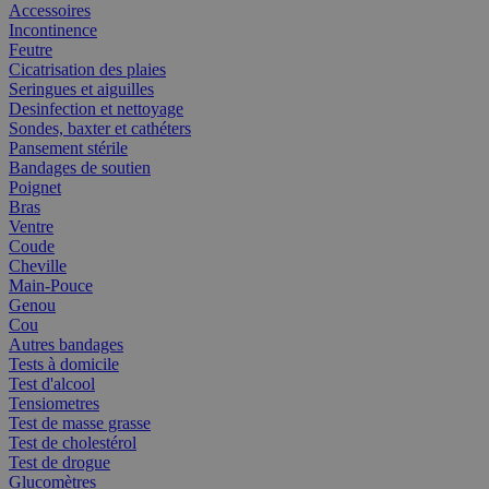
Accessoires
Incontinence
Feutre
Cicatrisation des plaies
Seringues et aiguilles
Desinfection et nettoyage
Sondes, baxter et cathéters
Pansement stérile
Bandages de soutien
Poignet
Bras
Ventre
Coude
Cheville
Main-Pouce
Genou
Cou
Autres bandages
Tests à domicile
Test d'alcool
Tensiometres
Test de masse grasse
Test de cholestérol
Test de drogue
Glucomètres