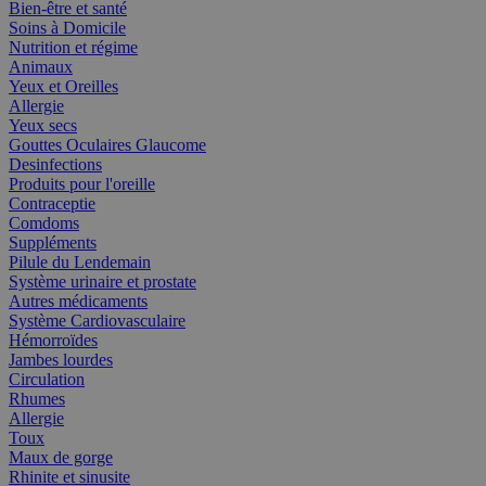
Bien-être et santé
Soins à Domicile
Nutrition et régime
Animaux
Yeux et Oreilles
Allergie
Yeux secs
Gouttes Oculaires Glaucome
Desinfections
Produits pour l'oreille
Contraceptie
Comdoms
Suppléments
Pilule du Lendemain
Système urinaire et prostate
Autres médicaments
Système Cardiovasculaire
Hémorroïdes
Jambes lourdes
Circulation
Rhumes
Allergie
Toux
Maux de gorge
Rhinite et sinusite