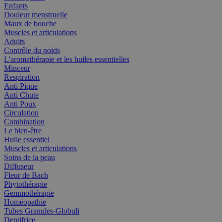
Enfants
Douleur menstruelle
Maux de bouche
Muscles et articulations
Adults
Contrôle du poids
L'aromathérapie et les huiles essentielles
Minceur
Respiration
Anti Pique
Anti Chute
Anti Poux
Circulation
Combination
Le bien-être
Huile essentiel
Muscles et articulations
Soins de la peau
Diffuseur
Fleur de Bach
Phytothérapie
Gemmothérapie
Homéopathie
Tubes Granules-Globuli
Dentifrice