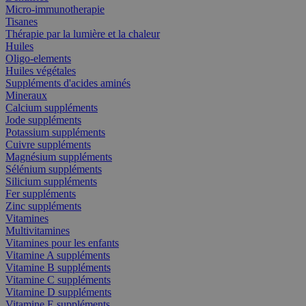
Micro-immunotherapie
Tisanes
Thérapie par la lumière et la chaleur
Huiles
Oligo-elements
Huiles végétales
Suppléments d'acides aminés
Mineraux
Calcium suppléments
Jode suppléments
Potassium suppléments
Cuivre suppléments
Magnésium suppléments
Sélénium suppléments
Silicium suppléments
Fer suppléments
Zinc suppléments
Vitamines
Multivitamines
Vitamines pour les enfants
Vitamine A suppléments
Vitamine B suppléments
Vitamine C suppléments
Vitamine D suppléments
Vitamine E suppléments