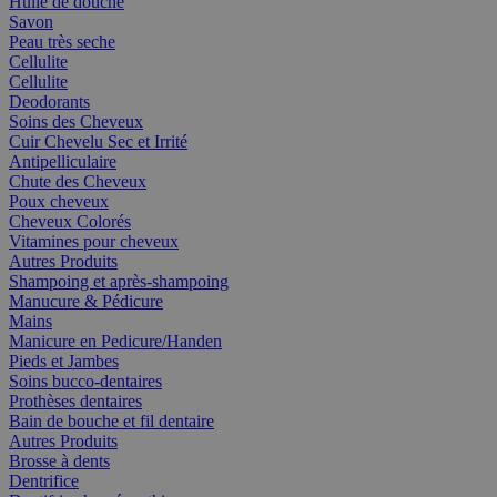
Huile de douche
Savon
Peau très seche
Cellulite
Cellulite
Deodorants
Soins des Cheveux
Cuir Chevelu Sec et Irrité
Antipelliculaire
Chute des Cheveux
Poux cheveux
Cheveux Colorés
Vitamines pour cheveux
Autres Produits
Shampoing et après-shampoing
Manucure & Pédicure
Mains
Manicure en Pedicure/Handen
Pieds et Jambes
Soins bucco-dentaires
Prothèses dentaires
Bain de bouche et fil dentaire
Autres Produits
Brosse à dents
Dentrifice