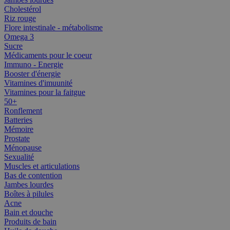
Cholestérol
Riz rouge
Flore intestinale - métabolisme
Omega 3
Sucre
Médicaments pour le coeur
Immuno - Energie
Booster d'énergie
Vitamines d'imuunité
Vitamines pour la faitgue
50+
Ronflement
Batteries
Mémoire
Prostate
Ménopause
Sexualité
Muscles et articulations
Bas de contention
Jambes lourdes
Boîtes à pilules
Acne
Bain et douche
Produits de bain