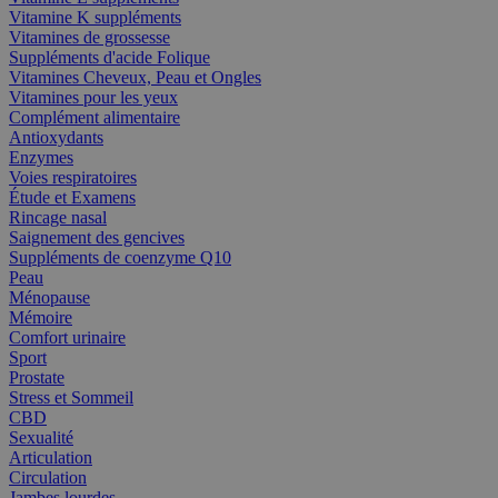
Vitamine K suppléments
Vitamines de grossesse
Suppléments d'acide Folique
Vitamines Cheveux, Peau et Ongles
Vitamines pour les yeux
Complément alimentaire
Antioxydants
Enzymes
Voies respiratoires
Étude et Examens
Rincage nasal
Saignement des gencives
Suppléments de coenzyme Q10
Peau
Ménopause
Mémoire
Comfort urinaire
Sport
Prostate
Stress et Sommeil
CBD
Sexualité
Articulation
Circulation
Jambes lourdes