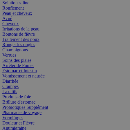
Solution saline
Ronflement
Peau et cheveux
Acné
Cheveux
Irritations de la peau
Boutons de fièvre
Traitement des poux
Ronger les ongles
Champignons
Verrues
Soins des plaies
Arrêter de Fumer
Estomac et Intestin
Vomissement et nausée
Diarrhée
Crampes
Laxatifs
Produits de foie
Brûlure d'estomac
Probiotiques Supplément
Pharmacie de voyage
Vermifuges
Douleur et Fièvre
Antimigraine