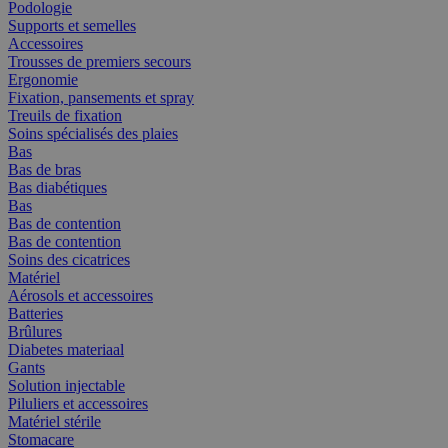
Podologie
Supports et semelles
Accessoires
Trousses de premiers secours
Ergonomie
Fixation, pansements et spray
Treuils de fixation
Soins spécialisés des plaies
Bas
Bas de bras
Bas diabétiques
Bas
Bas de contention
Bas de contention
Soins des cicatrices
Matériel
Aérosols et accessoires
Batteries
Brûlures
Diabetes materiaal
Gants
Solution injectable
Piluliers et accessoires
Matériel stérile
Stomacare