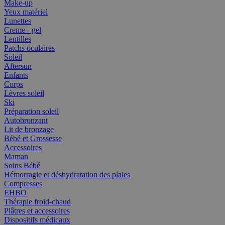
Make-up
Yeux matériel
Lunettes
Creme - gel
Lentilles
Patchs oculaires
Soleil
Aftersun
Enfants
Corps
Lèvres soleil
Ski
Préparation soleil
Autobronzant
Lit de bronzage
Bébé et Grossesse
Accessoires
Maman
Soins Bébé
Hémorragie et déshydratation des plaies
Compresses
EHBO
Thérapie froid-chaud
Plâtres et accessoires
Dispositifs médicaux