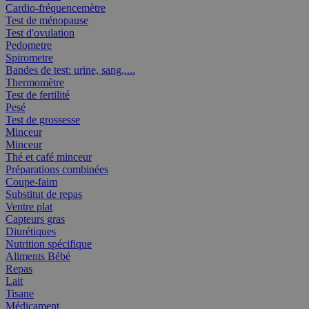
Cardio-fréquencemètre
Test de ménopause
Test d'ovulation
Pedometre
Spirometre
Bandes de test: urine, sang,....
Thermomètre
Test de fertilité
Pesé
Test de grossesse
Minceur
Minceur
Thé et café minceur
Préparations combinées
Coupe-faim
Substitut de repas
Ventre plat
Capteurs gras
Diurétiques
Nutrition spécifique
Aliments Bébé
Repas
Lait
Tisane
Médicament