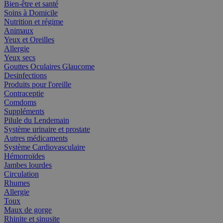
Bien-être et santé
Soins à Domicile
Nutrition et régime
Animaux
Yeux et Oreilles
Allergie
Yeux secs
Gouttes Oculaires Glaucome
Desinfections
Produits pour l'oreille
Contraceptie
Comdoms
Suppléments
Pilule du Lendemain
Système urinaire et prostate
Autres médicaments
Système Cardiovasculaire
Hémorroïdes
Jambes lourdes
Circulation
Rhumes
Allergie
Toux
Maux de gorge
Rhinite et sinusite