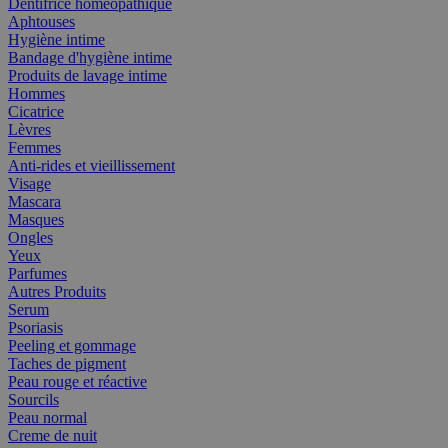
Dentifrice homéopathique
Aphtouses
Hygiène intime
Bandage d'hygiène intime
Produits de lavage intime
Hommes
Cicatrice
Lèvres
Femmes
Anti-rides et vieillissement
Visage
Mascara
Masques
Ongles
Yeux
Parfumes
Autres Produits
Serum
Psoriasis
Peeling et gommage
Taches de pigment
Peau rouge et réactive
Sourcils
Peau normal
Creme de nuit