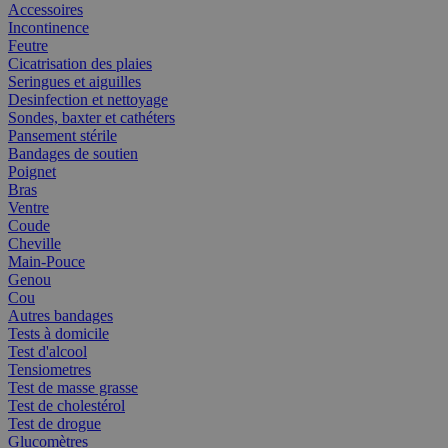
Accessoires
Incontinence
Feutre
Cicatrisation des plaies
Seringues et aiguilles
Desinfection et nettoyage
Sondes, baxter et cathéters
Pansement stérile
Bandages de soutien
Poignet
Bras
Ventre
Coude
Cheville
Main-Pouce
Genou
Cou
Autres bandages
Tests à domicile
Test d'alcool
Tensiometres
Test de masse grasse
Test de cholestérol
Test de drogue
Glucomètres