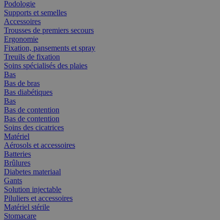
Podologie
Supports et semelles
Accessoires
Trousses de premiers secours
Ergonomie
Fixation, pansements et spray
Treuils de fixation
Soins spécialisés des plaies
Bas
Bas de bras
Bas diabétiques
Bas
Bas de contention
Bas de contention
Soins des cicatrices
Matériel
Aérosols et accessoires
Batteries
Brûlures
Diabetes materiaal
Gants
Solution injectable
Piluliers et accessoires
Matériel stérile
Stomacare