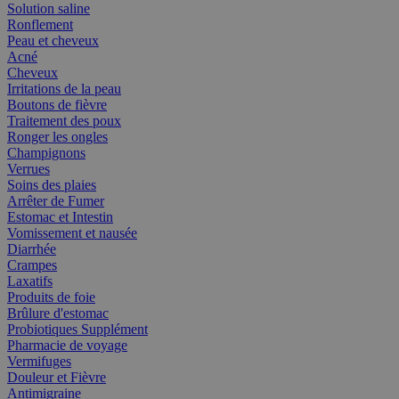
Solution saline
Ronflement
Peau et cheveux
Acné
Cheveux
Irritations de la peau
Boutons de fièvre
Traitement des poux
Ronger les ongles
Champignons
Verrues
Soins des plaies
Arrêter de Fumer
Estomac et Intestin
Vomissement et nausée
Diarrhée
Crampes
Laxatifs
Produits de foie
Brûlure d'estomac
Probiotiques Supplément
Pharmacie de voyage
Vermifuges
Douleur et Fièvre
Antimigraine