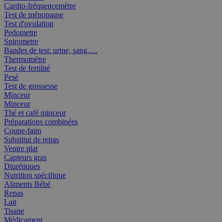
Cardio-fréquencemètre
Test de ménopause
Test d'ovulation
Pedometre
Spirometre
Bandes de test: urine, sang,....
Thermomètre
Test de fertilité
Pesé
Test de grossesse
Minceur
Minceur
Thé et café minceur
Préparations combinées
Coupe-faim
Substitut de repas
Ventre plat
Capteurs gras
Diurétiques
Nutrition spécifique
Aliments Bébé
Repas
Lait
Tisane
Médicament