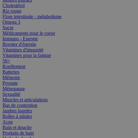
Cholestérol
Riz rouge
Flore intestinale - métabolisme
Omega 3
Sucre
Médicaments pour le coeur
Immuno - Energie
Booster d'énergie
Vitamines d'imuunité
Vitamines pour la faitgue
50+
Ronflement
Batteries
Mémoire
Prostate
Ménopause
Sexualité
Muscles et articulations
Bas de contention
Jambes lourdes
Boîtes à pilules
Acne
Bain et douche
Produits de bain