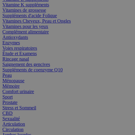
Vitamine K suppléments
Vitamines de grossesse
Suppléments d'acide Folique
Vitamines Cheveux, Peau et Ongles
Vitamines pour les yeux
Complément alimentaire
Antioxydants
Enzymes
Voies respiratoires
Étude et Examens
Rincage nasal
Saignement des gencives
Suppléments de coenzyme Q10
Peau
Ménopause
Mémoire
Comfort urinaire
Sport
Prostate
Stress et Sommeil
CBD
Sexualité
Articulation
Circulation
Jambes lourdes