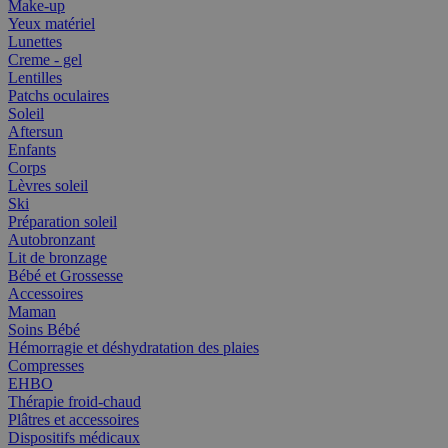
Make-up
Yeux matériel
Lunettes
Creme - gel
Lentilles
Patchs oculaires
Soleil
Aftersun
Enfants
Corps
Lèvres soleil
Ski
Préparation soleil
Autobronzant
Lit de bronzage
Bébé et Grossesse
Accessoires
Maman
Soins Bébé
Hémorragie et déshydratation des plaies
Compresses
EHBO
Thérapie froid-chaud
Plâtres et accessoires
Dispositifs médicaux