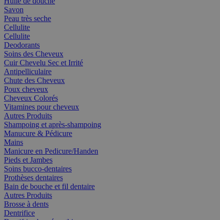
Huile de douche
Savon
Peau très seche
Cellulite
Cellulite
Deodorants
Soins des Cheveux
Cuir Chevelu Sec et Irrité
Antipelliculaire
Chute des Cheveux
Poux cheveux
Cheveux Colorés
Vitamines pour cheveux
Autres Produits
Shampoing et après-shampoing
Manucure & Pédicure
Mains
Manicure en Pedicure/Handen
Pieds et Jambes
Soins bucco-dentaires
Prothèses dentaires
Bain de bouche et fil dentaire
Autres Produits
Brosse à dents
Dentrifice