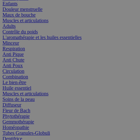
Enfants
Douleur menstruelle
Maux de bouche
Muscles et articulations
Adults
Contrôle du poids
L'aromathérapie et les huiles essentielles
Minceur
Respiration
Anti Pique
Anti Chute
Anti Poux
Circulation
Combination
Le bien-être
Huile essentiel
Muscles et articulations
Soins de la peau
Diffuseur
Fleur de Bach
Phytothérapie
Gemmothérapie
Homéopathie
Tubes Granules-Globuli
Dentifrice