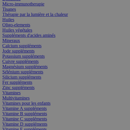
Micro-immunotherapie
Tisanes
Thérapie par la lumière et la chaleur
Huiles
Oligo-elements
Huiles végétales
Suppléments d'acides aminés
Mineraux
Calcium suppléments
Jode suppléments
Potassium suppléments
Cuivre suppléments
Magnésium suppléments
Sélénium suppléments
Silicium suppléments
Fer suppléments
Zinc suppléments
Vitamines
Multivitamines
Vitamines pour les enfants
Vitamine A suppléments
Vitamine B suppléments
Vitamine C suppléments
Vitamine D suppléments
Vitamine E suppléments