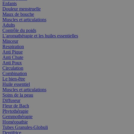
Enfants
Douleur menstruelle
Maux de bouche
Muscles et articulations
Adults
Contrôle du poids
L'aromathérapie et les huiles essentielles
Minceur
Respiration
Anti Pique
Anti Chute
Anti Poux
Circulation
Combination
Le bien-être
Huile essentiel
Muscles et articulations
Soins de la peau
Diffuseur
Fleur de Bach
Phytothérapie
Gemmothérapie
Homéopathie
Tubes Granules-Globuli
Dentifrice