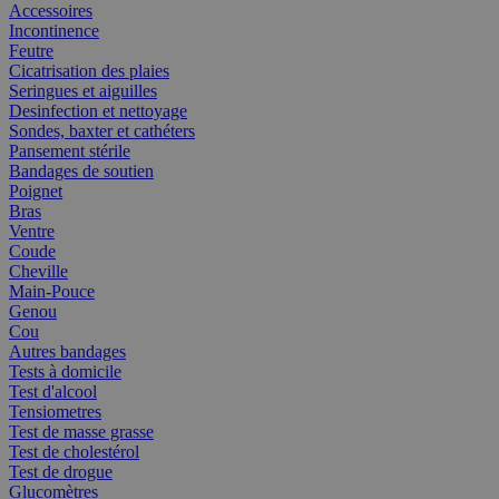
Accessoires
Incontinence
Feutre
Cicatrisation des plaies
Seringues et aiguilles
Desinfection et nettoyage
Sondes, baxter et cathéters
Pansement stérile
Bandages de soutien
Poignet
Bras
Ventre
Coude
Cheville
Main-Pouce
Genou
Cou
Autres bandages
Tests à domicile
Test d'alcool
Tensiometres
Test de masse grasse
Test de cholestérol
Test de drogue
Glucomètres