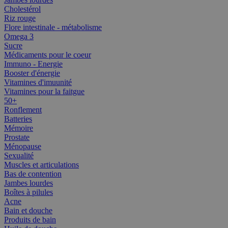
Cholestérol
Riz rouge
Flore intestinale - métabolisme
Omega 3
Sucre
Médicaments pour le coeur
Immuno - Energie
Booster d'énergie
Vitamines d'imuunité
Vitamines pour la faitgue
50+
Ronflement
Batteries
Mémoire
Prostate
Ménopause
Sexualité
Muscles et articulations
Bas de contention
Jambes lourdes
Boîtes à pilules
Acne
Bain et douche
Produits de bain