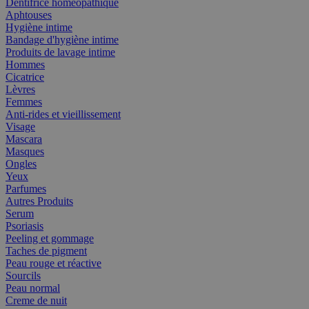
Dentifrice homéopathique
Aphtouses
Hygiène intime
Bandage d'hygiène intime
Produits de lavage intime
Hommes
Cicatrice
Lèvres
Femmes
Anti-rides et vieillissement
Visage
Mascara
Masques
Ongles
Yeux
Parfumes
Autres Produits
Serum
Psoriasis
Peeling et gommage
Taches de pigment
Peau rouge et réactive
Sourcils
Peau normal
Creme de nuit