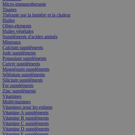
Micro-immunotherapie
Tisanes
Thérapie par la lumière et la chaleur
Huiles
Oligo-elements
Huiles végétales
Suppléments d'acides aminés
Mineraux
Calcium suppléments
Jode suppléments
Potassium suppléments
Cuivre suppléments
Magnésium suppléments
Sélénium suppléments
Silicium suppléments
Fer suppléments
Zinc suppléments
Vitamines
Multivitamines
Vitamines pour les enfants
Vitamine A suppléments
Vitamine B suppléments
Vitamine C suppléments
Vitamine D suppléments
Vitamine E suppléments