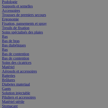
Podologie
Supports et semelles
Accessoires
Trousses de premiers secours
Ergonomie
Fixation, pansements et spray
Treuils de fixation
Soins spécialisés des plaies
Bas
Bas de bras
Bas diabétiques
Bas
Bas de contention
Bas de contention
Soins des cicatrices
Matériel
Aérosols et accessoires
Batteries
Brûlures
Diabetes materiaal
Gants
Solution injectable
Piluliers et accessoires
Matériel stérile
Stomacare