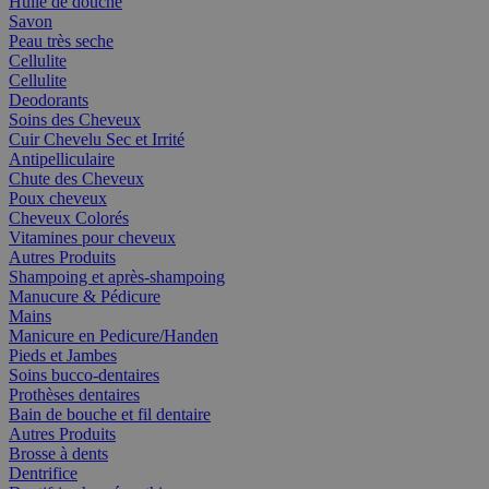
Huile de douche
Savon
Peau très seche
Cellulite
Cellulite
Deodorants
Soins des Cheveux
Cuir Chevelu Sec et Irrité
Antipelliculaire
Chute des Cheveux
Poux cheveux
Cheveux Colorés
Vitamines pour cheveux
Autres Produits
Shampoing et après-shampoing
Manucure & Pédicure
Mains
Manicure en Pedicure/Handen
Pieds et Jambes
Soins bucco-dentaires
Prothèses dentaires
Bain de bouche et fil dentaire
Autres Produits
Brosse à dents
Dentrifice