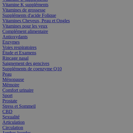
Vitamine K suppléments
Vitamines de grossesse
Suppléments d'acide Folique
Vitamines Cheveux, Peau et Ongles
Vitamines pour les yeux
Complément alimentaire
Antioxydants
Enzymes
Voies respiratoires
Étude et Examens
Rincage nasal
Saignement des gencives
Suppléments de coenzyme Q10
Peau
Ménopause
Mémoire
Comfort urinaire
Sport
Prostate
Stress et Sommeil
CBD
Sexualité
Articulation
Circulation
Jambes lourdes