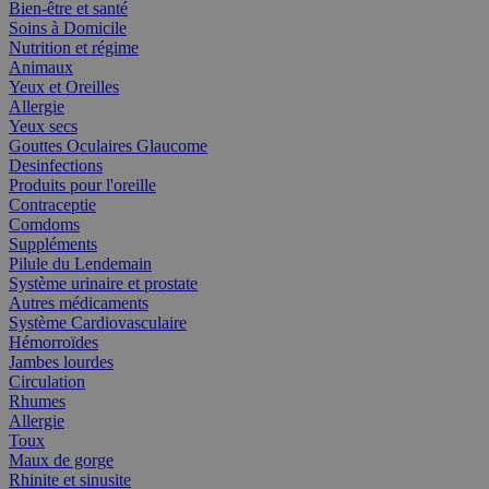
Bien-être et santé
Soins à Domicile
Nutrition et régime
Animaux
Yeux et Oreilles
Allergie
Yeux secs
Gouttes Oculaires Glaucome
Desinfections
Produits pour l'oreille
Contraceptie
Comdoms
Suppléments
Pilule du Lendemain
Système urinaire et prostate
Autres médicaments
Système Cardiovasculaire
Hémorroïdes
Jambes lourdes
Circulation
Rhumes
Allergie
Toux
Maux de gorge
Rhinite et sinusite