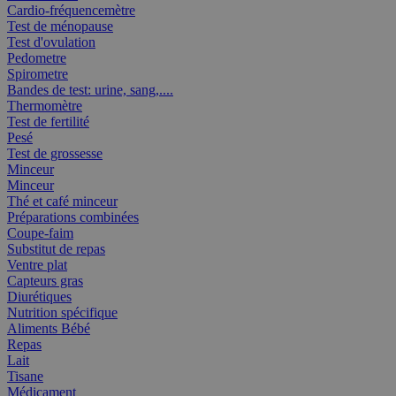
Cardio-fréquencemètre
Test de ménopause
Test d'ovulation
Pedometre
Spirometre
Bandes de test: urine, sang,....
Thermomètre
Test de fertilité
Pesé
Test de grossesse
Minceur
Minceur
Thé et café minceur
Préparations combinées
Coupe-faim
Substitut de repas
Ventre plat
Capteurs gras
Diurétiques
Nutrition spécifique
Aliments Bébé
Repas
Lait
Tisane
Médicament