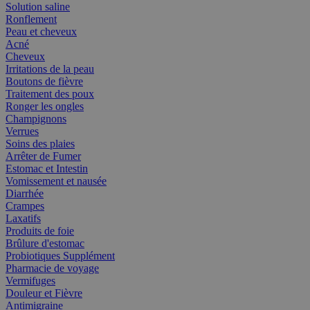
Solution saline
Ronflement
Peau et cheveux
Acné
Cheveux
Irritations de la peau
Boutons de fièvre
Traitement des poux
Ronger les ongles
Champignons
Verrues
Soins des plaies
Arrêter de Fumer
Estomac et Intestin
Vomissement et nausée
Diarrhée
Crampes
Laxatifs
Produits de foie
Brûlure d'estomac
Probiotiques Supplément
Pharmacie de voyage
Vermifuges
Douleur et Fièvre
Antimigraine