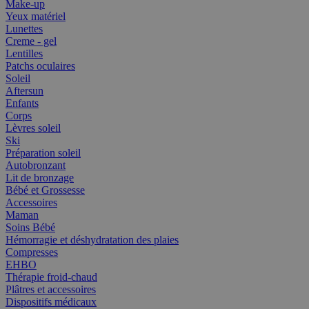
Make-up
Yeux matériel
Lunettes
Creme - gel
Lentilles
Patchs oculaires
Soleil
Aftersun
Enfants
Corps
Lèvres soleil
Ski
Préparation soleil
Autobronzant
Lit de bronzage
Bébé et Grossesse
Accessoires
Maman
Soins Bébé
Hémorragie et déshydratation des plaies
Compresses
EHBO
Thérapie froid-chaud
Plâtres et accessoires
Dispositifs médicaux