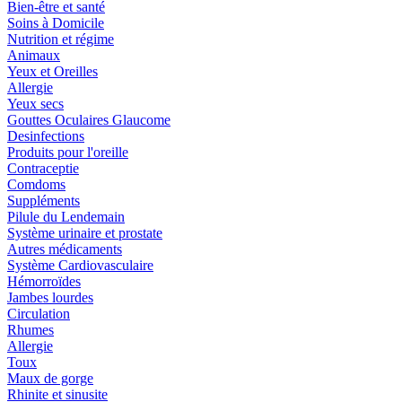
Bien-être et santé
Soins à Domicile
Nutrition et régime
Animaux
Yeux et Oreilles
Allergie
Yeux secs
Gouttes Oculaires Glaucome
Desinfections
Produits pour l'oreille
Contraceptie
Comdoms
Suppléments
Pilule du Lendemain
Système urinaire et prostate
Autres médicaments
Système Cardiovasculaire
Hémorroïdes
Jambes lourdes
Circulation
Rhumes
Allergie
Toux
Maux de gorge
Rhinite et sinusite