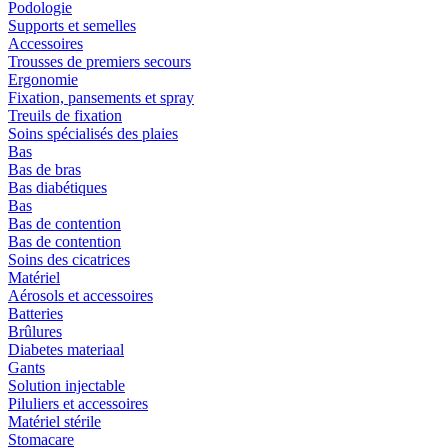
Podologie
Supports et semelles
Accessoires
Trousses de premiers secours
Ergonomie
Fixation, pansements et spray
Treuils de fixation
Soins spécialisés des plaies
Bas
Bas de bras
Bas diabétiques
Bas
Bas de contention
Bas de contention
Soins des cicatrices
Matériel
Aérosols et accessoires
Batteries
Brûlures
Diabetes materiaal
Gants
Solution injectable
Piluliers et accessoires
Matériel stérile
Stomacare