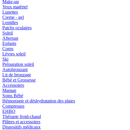
Make-up
Yeux matériel
Lunettes
Creme - gel
Lentilles
Patchs oculaires
Soleil
Aftersun
Enfants
Corps
Lèvres soleil
Ski
Préparation soleil
Autobronzant
Lit de bronzage
Bébé et Grossesse
Accessoires
Maman
Soins Bébé
Hémorragie et déshydratation des plaies
Compresses
EHBO
Thérapie froid-chaud
Plâtres et accessoires
Dispositifs médicaux