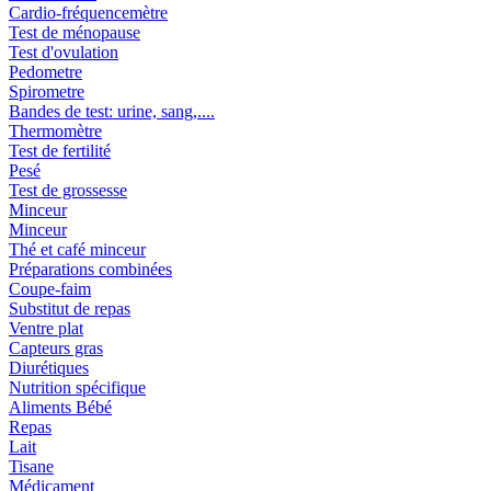
Cardio-fréquencemètre
Test de ménopause
Test d'ovulation
Pedometre
Spirometre
Bandes de test: urine, sang,....
Thermomètre
Test de fertilité
Pesé
Test de grossesse
Minceur
Minceur
Thé et café minceur
Préparations combinées
Coupe-faim
Substitut de repas
Ventre plat
Capteurs gras
Diurétiques
Nutrition spécifique
Aliments Bébé
Repas
Lait
Tisane
Médicament