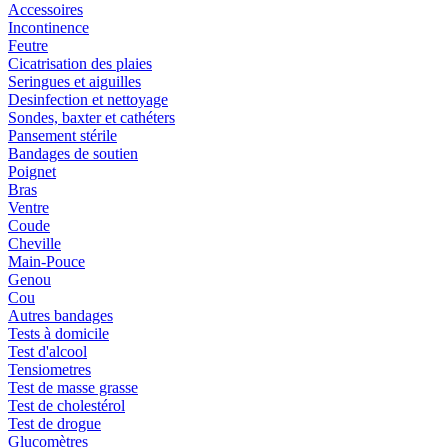
Accessoires
Incontinence
Feutre
Cicatrisation des plaies
Seringues et aiguilles
Desinfection et nettoyage
Sondes, baxter et cathéters
Pansement stérile
Bandages de soutien
Poignet
Bras
Ventre
Coude
Cheville
Main-Pouce
Genou
Cou
Autres bandages
Tests à domicile
Test d'alcool
Tensiometres
Test de masse grasse
Test de cholestérol
Test de drogue
Glucomètres