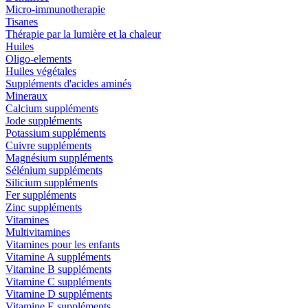
Micro-immunotherapie
Tisanes
Thérapie par la lumière et la chaleur
Huiles
Oligo-elements
Huiles végétales
Suppléments d'acides aminés
Mineraux
Calcium suppléments
Jode suppléments
Potassium suppléments
Cuivre suppléments
Magnésium suppléments
Sélénium suppléments
Silicium suppléments
Fer suppléments
Zinc suppléments
Vitamines
Multivitamines
Vitamines pour les enfants
Vitamine A suppléments
Vitamine B suppléments
Vitamine C suppléments
Vitamine D suppléments
Vitamine E suppléments