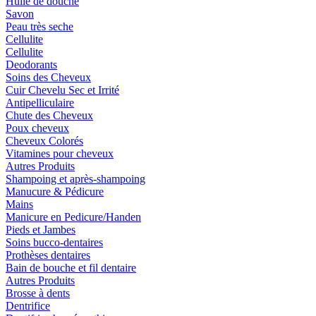
Huile de douche
Savon
Peau très seche
Cellulite
Cellulite
Deodorants
Soins des Cheveux
Cuir Chevelu Sec et Irrité
Antipelliculaire
Chute des Cheveux
Poux cheveux
Cheveux Colorés
Vitamines pour cheveux
Autres Produits
Shampoing et après-shampoing
Manucure & Pédicure
Mains
Manicure en Pedicure/Handen
Pieds et Jambes
Soins bucco-dentaires
Prothèses dentaires
Bain de bouche et fil dentaire
Autres Produits
Brosse à dents
Dentrifice