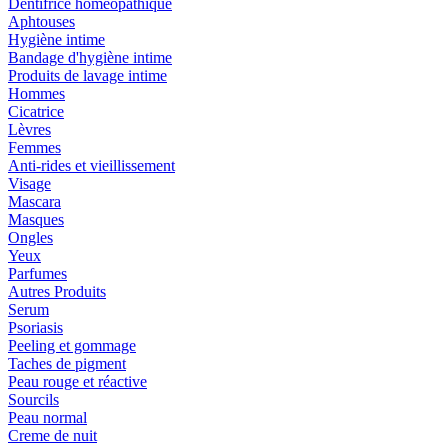
Dentifrice homéopathique
Aphtouses
Hygiène intime
Bandage d'hygiène intime
Produits de lavage intime
Hommes
Cicatrice
Lèvres
Femmes
Anti-rides et vieillissement
Visage
Mascara
Masques
Ongles
Yeux
Parfumes
Autres Produits
Serum
Psoriasis
Peeling et gommage
Taches de pigment
Peau rouge et réactive
Sourcils
Peau normal
Creme de nuit