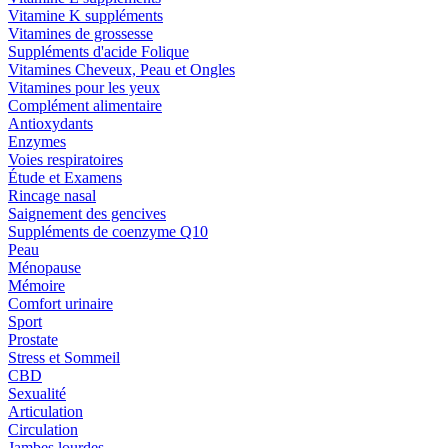
Vitamine K suppléments
Vitamines de grossesse
Suppléments d'acide Folique
Vitamines Cheveux, Peau et Ongles
Vitamines pour les yeux
Complément alimentaire
Antioxydants
Enzymes
Voies respiratoires
Étude et Examens
Rincage nasal
Saignement des gencives
Suppléments de coenzyme Q10
Peau
Ménopause
Mémoire
Comfort urinaire
Sport
Prostate
Stress et Sommeil
CBD
Sexualité
Articulation
Circulation
Jambes lourdes