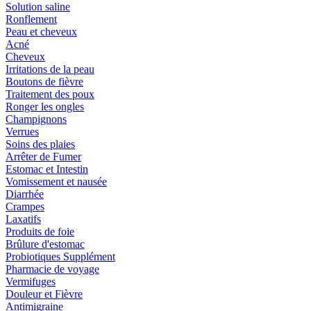
Solution saline
Ronflement
Peau et cheveux
Acné
Cheveux
Irritations de la peau
Boutons de fièvre
Traitement des poux
Ronger les ongles
Champignons
Verrues
Soins des plaies
Arrêter de Fumer
Estomac et Intestin
Vomissement et nausée
Diarrhée
Crampes
Laxatifs
Produits de foie
Brûlure d'estomac
Probiotiques Supplément
Pharmacie de voyage
Vermifuges
Douleur et Fièvre
Antimigraine