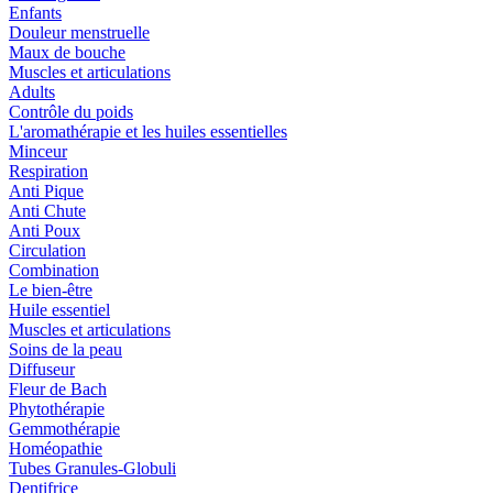
Enfants
Douleur menstruelle
Maux de bouche
Muscles et articulations
Adults
Contrôle du poids
L'aromathérapie et les huiles essentielles
Minceur
Respiration
Anti Pique
Anti Chute
Anti Poux
Circulation
Combination
Le bien-être
Huile essentiel
Muscles et articulations
Soins de la peau
Diffuseur
Fleur de Bach
Phytothérapie
Gemmothérapie
Homéopathie
Tubes Granules-Globuli
Dentifrice