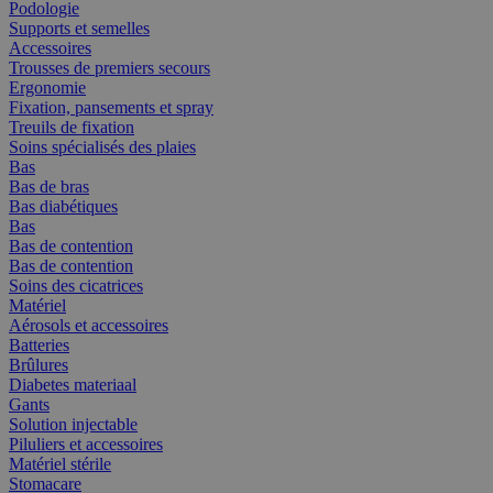
Podologie
Supports et semelles
Accessoires
Trousses de premiers secours
Ergonomie
Fixation, pansements et spray
Treuils de fixation
Soins spécialisés des plaies
Bas
Bas de bras
Bas diabétiques
Bas
Bas de contention
Bas de contention
Soins des cicatrices
Matériel
Aérosols et accessoires
Batteries
Brûlures
Diabetes materiaal
Gants
Solution injectable
Piluliers et accessoires
Matériel stérile
Stomacare