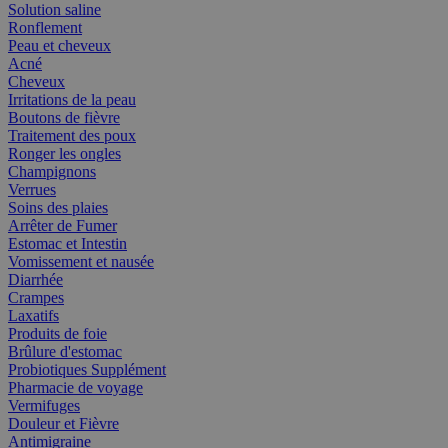
Solution saline
Ronflement
Peau et cheveux
Acné
Cheveux
Irritations de la peau
Boutons de fièvre
Traitement des poux
Ronger les ongles
Champignons
Verrues
Soins des plaies
Arrêter de Fumer
Estomac et Intestin
Vomissement et nausée
Diarrhée
Crampes
Laxatifs
Produits de foie
Brûlure d'estomac
Probiotiques Supplément
Pharmacie de voyage
Vermifuges
Douleur et Fièvre
Antimigraine