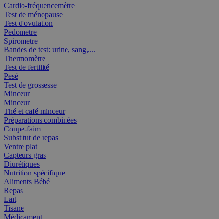
Cardio-fréquencemètre
Test de ménopause
Test d'ovulation
Pedometre
Spirometre
Bandes de test: urine, sang,....
Thermomètre
Test de fertilité
Pesé
Test de grossesse
Minceur
Minceur
Thé et café minceur
Préparations combinées
Coupe-faim
Substitut de repas
Ventre plat
Capteurs gras
Diurétiques
Nutrition spécifique
Aliments Bébé
Repas
Lait
Tisane
Médicament