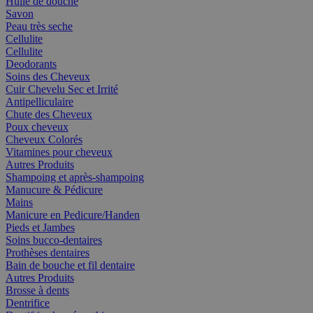
Huile de douche
Savon
Peau très seche
Cellulite
Cellulite
Deodorants
Soins des Cheveux
Cuir Chevelu Sec et Irrité
Antipelliculaire
Chute des Cheveux
Poux cheveux
Cheveux Colorés
Vitamines pour cheveux
Autres Produits
Shampoing et après-shampoing
Manucure & Pédicure
Mains
Manicure en Pedicure/Handen
Pieds et Jambes
Soins bucco-dentaires
Prothèses dentaires
Bain de bouche et fil dentaire
Autres Produits
Brosse à dents
Dentrifice