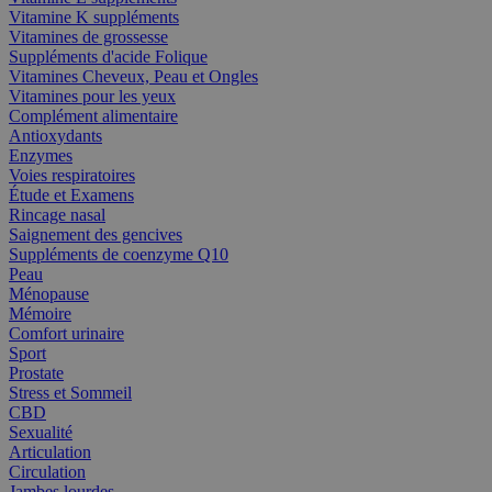
Vitamine K suppléments
Vitamines de grossesse
Suppléments d'acide Folique
Vitamines Cheveux, Peau et Ongles
Vitamines pour les yeux
Complément alimentaire
Antioxydants
Enzymes
Voies respiratoires
Étude et Examens
Rincage nasal
Saignement des gencives
Suppléments de coenzyme Q10
Peau
Ménopause
Mémoire
Comfort urinaire
Sport
Prostate
Stress et Sommeil
CBD
Sexualité
Articulation
Circulation
Jambes lourdes