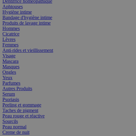
Dentifrice homéopathique
Aphtouses
Hygiène intime
Bandage d'hygiène intime
Produits de lavage intime
Hommes
Cicatrice
Lèvres
Femmes
Anti-rides et vieillissement
Visage
Mascara
Masques
Ongles
Yeux
Parfumes
Autres Produits
Serum
Psoriasis
Peeling et gommage
Taches de pigment
Peau rouge et réactive
Sourcils
Peau normal
Creme de nuit