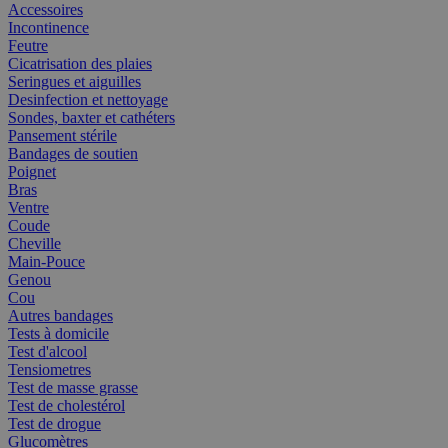
Accessoires
Incontinence
Feutre
Cicatrisation des plaies
Seringues et aiguilles
Desinfection et nettoyage
Sondes, baxter et cathéters
Pansement stérile
Bandages de soutien
Poignet
Bras
Ventre
Coude
Cheville
Main-Pouce
Genou
Cou
Autres bandages
Tests à domicile
Test d'alcool
Tensiometres
Test de masse grasse
Test de cholestérol
Test de drogue
Glucomètres