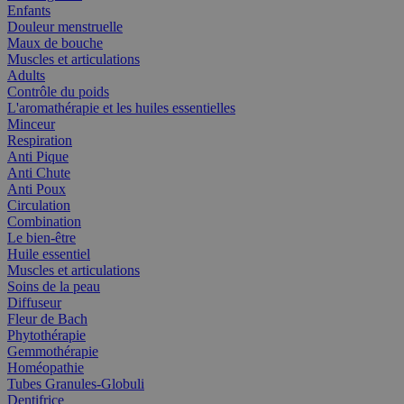
Enfants
Douleur menstruelle
Maux de bouche
Muscles et articulations
Adults
Contrôle du poids
L'aromathérapie et les huiles essentielles
Minceur
Respiration
Anti Pique
Anti Chute
Anti Poux
Circulation
Combination
Le bien-être
Huile essentiel
Muscles et articulations
Soins de la peau
Diffuseur
Fleur de Bach
Phytothérapie
Gemmothérapie
Homéopathie
Tubes Granules-Globuli
Dentifrice