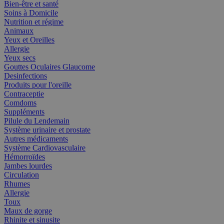
Bien-être et santé
Soins à Domicile
Nutrition et régime
Animaux
Yeux et Oreilles
Allergie
Yeux secs
Gouttes Oculaires Glaucome
Desinfections
Produits pour l'oreille
Contraceptie
Comdoms
Suppléments
Pilule du Lendemain
Système urinaire et prostate
Autres médicaments
Système Cardiovasculaire
Hémorroïdes
Jambes lourdes
Circulation
Rhumes
Allergie
Toux
Maux de gorge
Rhinite et sinusite