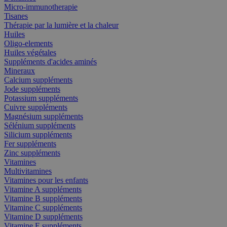
Micro-immunotherapie
Tisanes
Thérapie par la lumière et la chaleur
Huiles
Oligo-elements
Huiles végétales
Suppléments d'acides aminés
Mineraux
Calcium suppléments
Jode suppléments
Potassium suppléments
Cuivre suppléments
Magnésium suppléments
Sélénium suppléments
Silicium suppléments
Fer suppléments
Zinc suppléments
Vitamines
Multivitamines
Vitamines pour les enfants
Vitamine A suppléments
Vitamine B suppléments
Vitamine C suppléments
Vitamine D suppléments
Vitamine E suppléments