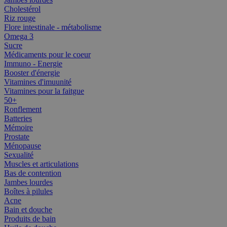
Cholestérol
Riz rouge
Flore intestinale - métabolisme
Omega 3
Sucre
Médicaments pour le coeur
Immuno - Energie
Booster d'énergie
Vitamines d'imuunité
Vitamines pour la faitgue
50+
Ronflement
Batteries
Mémoire
Prostate
Ménopause
Sexualité
Muscles et articulations
Bas de contention
Jambes lourdes
Boîtes à pilules
Acne
Bain et douche
Produits de bain