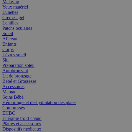
Make-up
Yeux matériel
Lunettes
Creme - gel
Lentilles
Patchs oculaires
Soleil
Aftersun
Enfants
Corps
Lèvres soleil
Ski
Préparation soleil
Autobronzant
Lit de bronzage
Bébé et Grossesse
Accessoires
Maman
Soins Bébé
Hémorragie et déshydratation des plaies
Compresses
EHBO
Thérapie froid-chaud
Plâtres et accessoires
Dispositifs médicaux