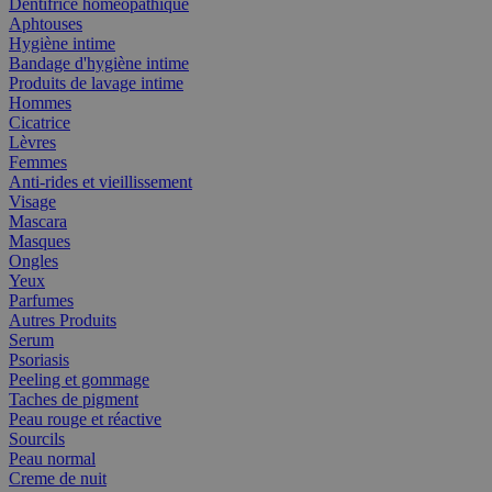
Dentifrice homéopathique
Aphtouses
Hygiène intime
Bandage d'hygiène intime
Produits de lavage intime
Hommes
Cicatrice
Lèvres
Femmes
Anti-rides et vieillissement
Visage
Mascara
Masques
Ongles
Yeux
Parfumes
Autres Produits
Serum
Psoriasis
Peeling et gommage
Taches de pigment
Peau rouge et réactive
Sourcils
Peau normal
Creme de nuit