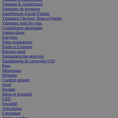
Vitamine K suppléments
Vitamines de grossesse
Suppléments d'acide Folique
Vitamines Cheveux, Peau et Ongles
Vitamines pour les yeux
Complément alimentaire
Antioxydants
Enzymes
Voies respiratoires
Étude et Examens
Rincage nasal
Saignement des gencives
Suppléments de coenzyme Q10
Peau
Ménopause
Mémoire
Comfort urinaire
Sport
Prostate
Stress et Sommeil
CBD
Sexualité
Articulation
Circulation
Jambes lourdes