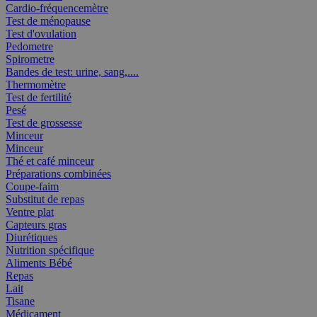
Cardio-fréquencemètre
Test de ménopause
Test d'ovulation
Pedometre
Spirometre
Bandes de test: urine, sang,....
Thermomètre
Test de fertilité
Pesé
Test de grossesse
Minceur
Minceur
Thé et café minceur
Préparations combinées
Coupe-faim
Substitut de repas
Ventre plat
Capteurs gras
Diurétiques
Nutrition spécifique
Aliments Bébé
Repas
Lait
Tisane
Médicament