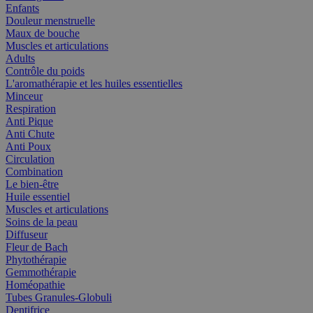
Enfants
Douleur menstruelle
Maux de bouche
Muscles et articulations
Adults
Contrôle du poids
L'aromathérapie et les huiles essentielles
Minceur
Respiration
Anti Pique
Anti Chute
Anti Poux
Circulation
Combination
Le bien-être
Huile essentiel
Muscles et articulations
Soins de la peau
Diffuseur
Fleur de Bach
Phytothérapie
Gemmothérapie
Homéopathie
Tubes Granules-Globuli
Dentifrice