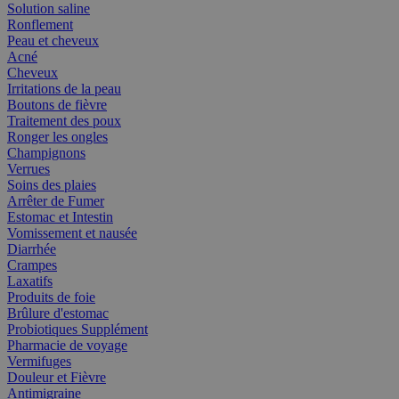
Solution saline
Ronflement
Peau et cheveux
Acné
Cheveux
Irritations de la peau
Boutons de fièvre
Traitement des poux
Ronger les ongles
Champignons
Verrues
Soins des plaies
Arrêter de Fumer
Estomac et Intestin
Vomissement et nausée
Diarrhée
Crampes
Laxatifs
Produits de foie
Brûlure d'estomac
Probiotiques Supplément
Pharmacie de voyage
Vermifuges
Douleur et Fièvre
Antimigraine