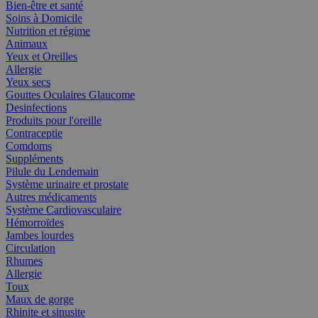
Bien-être et santé
Soins à Domicile
Nutrition et régime
Animaux
Yeux et Oreilles
Allergie
Yeux secs
Gouttes Oculaires Glaucome
Desinfections
Produits pour l'oreille
Contraceptie
Comdoms
Suppléments
Pilule du Lendemain
Système urinaire et prostate
Autres médicaments
Système Cardiovasculaire
Hémorroïdes
Jambes lourdes
Circulation
Rhumes
Allergie
Toux
Maux de gorge
Rhinite et sinusite