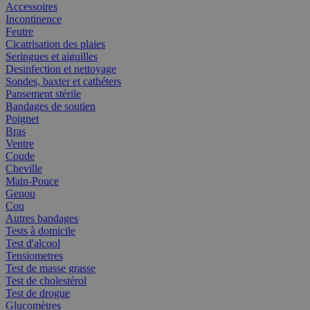
Accessoires
Incontinence
Feutre
Cicatrisation des plaies
Seringues et aiguilles
Desinfection et nettoyage
Sondes, baxter et cathéters
Pansement stérile
Bandages de soutien
Poignet
Bras
Ventre
Coude
Cheville
Main-Pouce
Genou
Cou
Autres bandages
Tests à domicile
Test d'alcool
Tensiometres
Test de masse grasse
Test de cholestérol
Test de drogue
Glucomètres