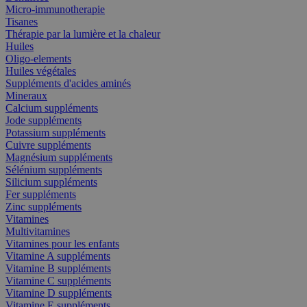
Micro-immunotherapie
Tisanes
Thérapie par la lumière et la chaleur
Huiles
Oligo-elements
Huiles végétales
Suppléments d'acides aminés
Mineraux
Calcium suppléments
Jode suppléments
Potassium suppléments
Cuivre suppléments
Magnésium suppléments
Sélénium suppléments
Silicium suppléments
Fer suppléments
Zinc suppléments
Vitamines
Multivitamines
Vitamines pour les enfants
Vitamine A suppléments
Vitamine B suppléments
Vitamine C suppléments
Vitamine D suppléments
Vitamine E suppléments