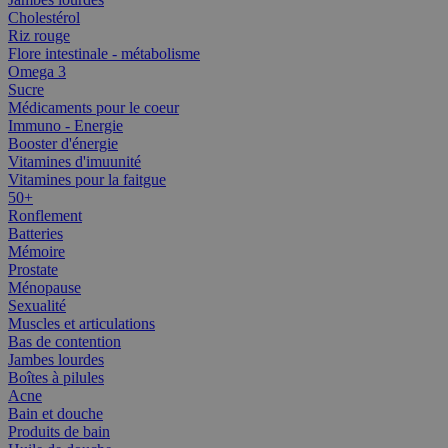
Cholestérol
Riz rouge
Flore intestinale - métabolisme
Omega 3
Sucre
Médicaments pour le coeur
Immuno - Energie
Booster d'énergie
Vitamines d'imuunité
Vitamines pour la faitgue
50+
Ronflement
Batteries
Mémoire
Prostate
Ménopause
Sexualité
Muscles et articulations
Bas de contention
Jambes lourdes
Boîtes à pilules
Acne
Bain et douche
Produits de bain