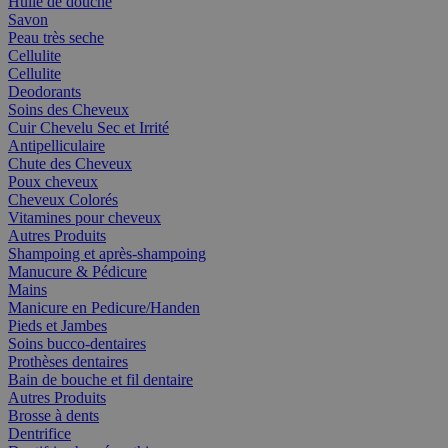
Huile de douche
Savon
Peau très seche
Cellulite
Cellulite
Deodorants
Soins des Cheveux
Cuir Chevelu Sec et Irrité
Antipelliculaire
Chute des Cheveux
Poux cheveux
Cheveux Colorés
Vitamines pour cheveux
Autres Produits
Shampoing et après-shampoing
Manucure & Pédicure
Mains
Manicure en Pedicure/Handen
Pieds et Jambes
Soins bucco-dentaires
Prothèses dentaires
Bain de bouche et fil dentaire
Autres Produits
Brosse à dents
Dentrifice