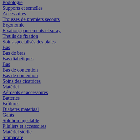
Podologie
Supports et semelles
Accessoires
Trousses de premiers secours
Ergonomie
Fixation, pansements et spray
Treuils de fixation
Soins spécialisés des plaies
Bas
Bas de bras
Bas diabétiques
Bas
Bas de contention
Bas de contention
Soins des cicatrices
Matériel
Aérosols et accessoires
Batteries
Brûlures
Diabetes materiaal
Gants
Solution injectable
Piluliers et accessoires
Matériel stérile
Stomacare