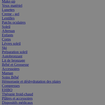
Make-up
Yeux matériel
Lunettes
Creme - gel
Lentilles
Patchs oculaires
Soleil
Aftersun
Enfants
Corps
Lèvres soleil
Ski
Préparation soleil
Autobronzant
Lit de bronzage
Bébé et Grossesse
Accessoires
Maman
Soins Bébé
Hémorragie et déshydratation des plaies
Compresses
EHBO
Thérapie froid-chaud
Plâtres et accessoires
Dispositifs médicaux