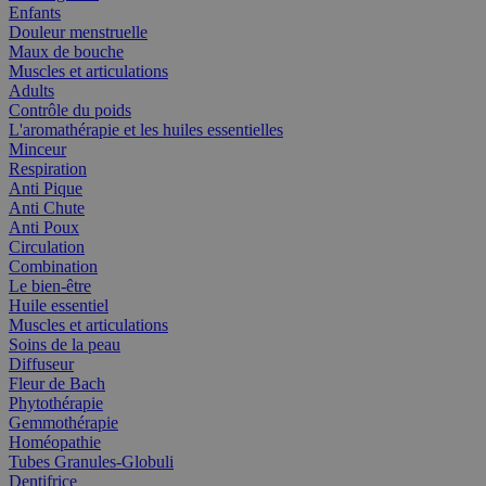
Enfants
Douleur menstruelle
Maux de bouche
Muscles et articulations
Adults
Contrôle du poids
L'aromathérapie et les huiles essentielles
Minceur
Respiration
Anti Pique
Anti Chute
Anti Poux
Circulation
Combination
Le bien-être
Huile essentiel
Muscles et articulations
Soins de la peau
Diffuseur
Fleur de Bach
Phytothérapie
Gemmothérapie
Homéopathie
Tubes Granules-Globuli
Dentifrice