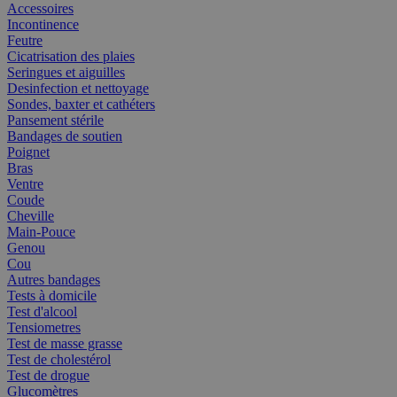
Accessoires
Incontinence
Feutre
Cicatrisation des plaies
Seringues et aiguilles
Desinfection et nettoyage
Sondes, baxter et cathéters
Pansement stérile
Bandages de soutien
Poignet
Bras
Ventre
Coude
Cheville
Main-Pouce
Genou
Cou
Autres bandages
Tests à domicile
Test d'alcool
Tensiometres
Test de masse grasse
Test de cholestérol
Test de drogue
Glucomètres