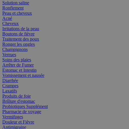
Solution saline
Ronflement
Peau et cheveux
Acné
Cheveux
Irritations de la peau
Boutons de fièvre
Traitement des poux
Ronger les ongles
Champignons
Verrues
Soins des plaies
Arrêter de Fumer
Estomac et Intestin
Vomissement et nausée
Diarrhée
Crampes
Laxatifs
Produits de foie
Brûlure d'estomac
Probiotiques Supplément
Pharmacie de voyage
Vermifuges
Douleur et Fièvre
Antimigraine