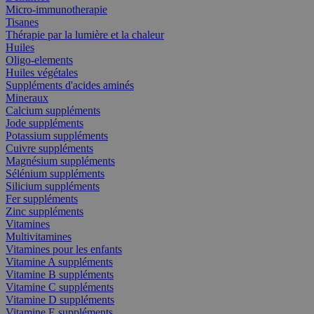
Micro-immunotherapie
Tisanes
Thérapie par la lumière et la chaleur
Huiles
Oligo-elements
Huiles végétales
Suppléments d'acides aminés
Mineraux
Calcium suppléments
Jode suppléments
Potassium suppléments
Cuivre suppléments
Magnésium suppléments
Sélénium suppléments
Silicium suppléments
Fer suppléments
Zinc suppléments
Vitamines
Multivitamines
Vitamines pour les enfants
Vitamine A suppléments
Vitamine B suppléments
Vitamine C suppléments
Vitamine D suppléments
Vitamine E suppléments