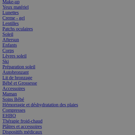
Make-up
Yeux matériel
Lunettes
Creme - gel
Lentilles
Patchs oculaires
Soleil
Aftersun
Enfants
Corps
Lèvres soleil
Ski
Préparation soleil
Autobronzant
Lit de bronzage
Bébé et Grossesse
Accessoires
Maman
Soins Bébé
Hémorragie et déshydratation des plaies
Compresses
EHBO
Thérapie froid-chaud
Plâtres et accessoires
Dispositifs médicaux