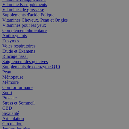
Vitamine K suppléments
Vitamines de grossesse
Suppléments d'acide Folique
Vitamines Cheveux, Peau et Ongles
Vitamines pour les yeux
Complément alimentaire
Antioxydants
Enzymes
Voies respiratoires
Étude et Examens
Rincage nasal
Saignement des gencives
Suppléments de coenzyme Q10
Peau
Ménopause
Mémoire
Comfort urinaire
Sport
Prostate
Stress et Sommeil
CBD
Sexualité
Articulation
Circulation
Jambes lourdes