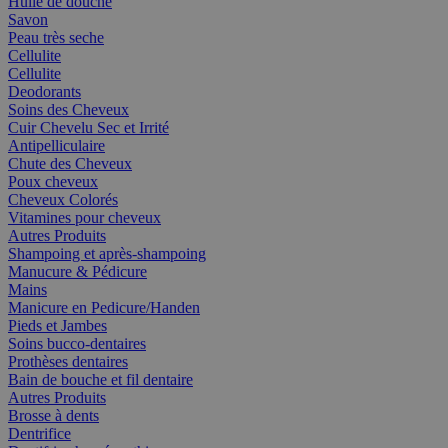
Huile de douche
Savon
Peau très seche
Cellulite
Cellulite
Deodorants
Soins des Cheveux
Cuir Chevelu Sec et Irrité
Antipelliculaire
Chute des Cheveux
Poux cheveux
Cheveux Colorés
Vitamines pour cheveux
Autres Produits
Shampoing et après-shampoing
Manucure & Pédicure
Mains
Manicure en Pedicure/Handen
Pieds et Jambes
Soins bucco-dentaires
Prothèses dentaires
Bain de bouche et fil dentaire
Autres Produits
Brosse à dents
Dentrifice