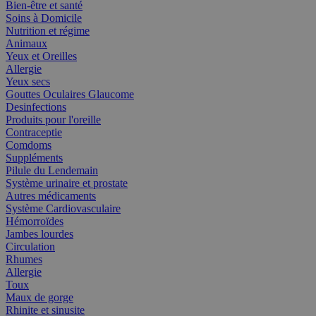
Bien-être et santé
Soins à Domicile
Nutrition et régime
Animaux
Yeux et Oreilles
Allergie
Yeux secs
Gouttes Oculaires Glaucome
Desinfections
Produits pour l'oreille
Contraceptie
Comdoms
Suppléments
Pilule du Lendemain
Système urinaire et prostate
Autres médicaments
Système Cardiovasculaire
Hémorroïdes
Jambes lourdes
Circulation
Rhumes
Allergie
Toux
Maux de gorge
Rhinite et sinusite