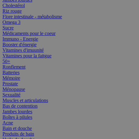
Cholestérol
Riz rouge
Flore intestinale - métabolisme
Omega 3
Sucre
Médicaments pour le coeur
Immuno - Energie
Booster d'énergie
Vitamines d'imuunité
Vitamines pour la faitgue
50+
Ronflement
Batteries
Mémoire
Prostate
Ménopause
Sexualité
Muscles et articulations
Bas de contention
Jambes lourdes
Boîtes à pilules
Acne
Bain et douche
Produits de bain