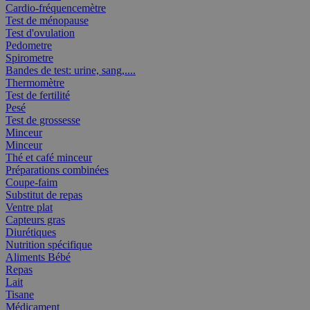
Cardio-fréquencemètre
Test de ménopause
Test d'ovulation
Pedometre
Spirometre
Bandes de test: urine, sang,....
Thermomètre
Test de fertilité
Pesé
Test de grossesse
Minceur
Minceur
Thé et café minceur
Préparations combinées
Coupe-faim
Substitut de repas
Ventre plat
Capteurs gras
Diurétiques
Nutrition spécifique
Aliments Bébé
Repas
Lait
Tisane
Médicament