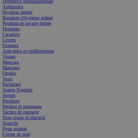
Dentifrice homéopathique
Aphtouses
Hygiène intime
Bandage d'hygiène intime
Produits de lavage intime
Hommes
Cicatrice
Lèvres
Femmes
Anti-rides et vieillissement
Visage
Mascara
Masques
Ongles
Yeux
Parfumes
Autres Produits
Serum
Psoriasis
Peeling et gommage
Taches de pigment
Peau rouge et réactive
Sourcils
Peau normal
Creme de nuit