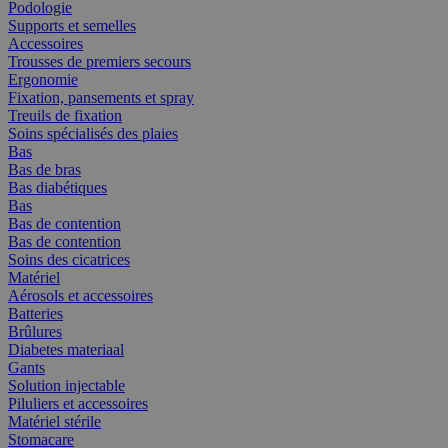
Podologie
Supports et semelles
Accessoires
Trousses de premiers secours
Ergonomie
Fixation, pansements et spray
Treuils de fixation
Soins spécialisés des plaies
Bas
Bas de bras
Bas diabétiques
Bas
Bas de contention
Bas de contention
Soins des cicatrices
Matériel
Aérosols et accessoires
Batteries
Brûlures
Diabetes materiaal
Gants
Solution injectable
Piluliers et accessoires
Matériel stérile
Stomacare